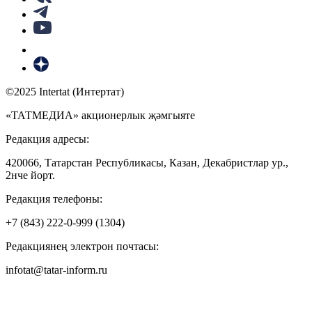
©2025 Intertat (Интертат)
«ТАТМЕДИА» акционерлык җәмгыяте
Редакция адресы:
420066, Татарстан Республикасы, Казан, Декабристлар ур.,
2нче йорт.
Редакция телефоны:
+7 (843) 222-0-999 (1304)
Редакциянең электрон почтасы:
infotat@tatar-inform.ru