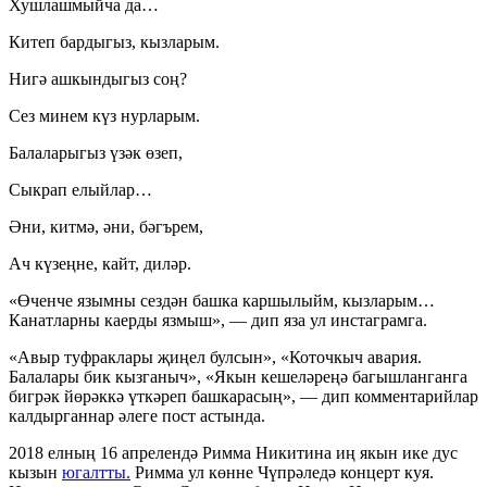
Хушлашмыйча да…
Китеп бардыгыз, кызларым.
Нигә ашкындыгыз соң?
Сез минем күз нурларым.
Балаларыгыз үзәк өзеп,
Сыкрап елыйлар…
Әни, китмә, әни, бәгърем,
Ач күзеңне, кайт, диләр.
«Өченче язымны сездән башка каршылыйм, кызларым…
Канатларны каерды язмыш», — дип яза ул инстаграмга.
«Авыр туфраклары җиңел булсын», «Коточкыч авария.
Балалары бик кызганыч», «Якын кешеләреңә багышланганга
бигрәк йөрәккә үткәреп башкарасың», — дип комментарийлар
калдырганнар әлеге пост астында.
2018 елның 16 апрелендә Римма Никитина иң якын ике дус
кызын
югалтты.
Римма ул көнне Чүпрәледә концерт куя.