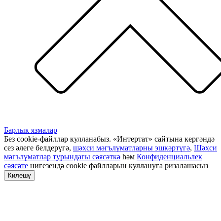
Барлык язмалар
Без cookie-файллар кулланабыз. «Интертат» сайтына кергәндә
сез әлеге белдерүгә,
шәхси мәгълүматларны эшкәртүгә
,
Шәхси
мәгълүматлар турындагы сәясәткә
һәм
Конфиденциальлек
сәясәте
нигезендә cookie файлларын куллануга ризалашасыз
Килешү