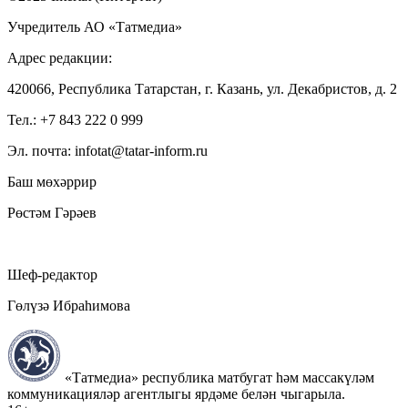
Учредитель АО «Татмедиа»
Адрес редакции:
420066, Республика Татарстан, г. Казань, ул. Декабристов, д. 2
Тел.: +7 843 222 0 999
Эл. почта: infotat@tatar-inform.ru
Баш мөхәррир
Рөстәм Гәрәев
Шеф-редактор
Гөлүзә Ибраһимова
«Татмедиа» республика матбугат һәм массакүләм
коммуникацияләр агентлыгы ярдәме белән чыгарыла.