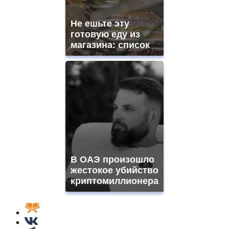
Не ешьте эту
готовую еду из
магазина: список
В ОАЭ произошло
жестокое убийство
криптомиллионера