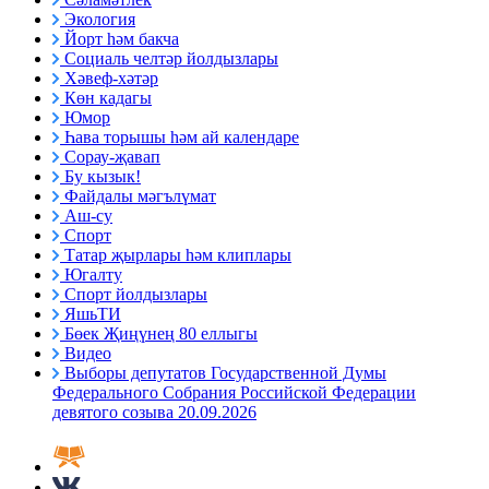
Экология
Йорт һәм бакча
Социаль челтәр йолдызлары
Хәвеф-хәтәр
Көн кадагы
Юмор
Һава торышы һәм ай календаре
Сорау-җавап
Бу кызык!
Файдалы мәгълүмат
Аш-су
Спорт
Татар җырлары һәм клиплары
Югалту
Спорт йолдызлары
ЯшьТИ
Бөек Җиңүнең 80 еллыгы
Видео
Выборы депутатов Государственной Думы
Федерального Собрания Российской Федерации
девятого созыва 20.09.2026