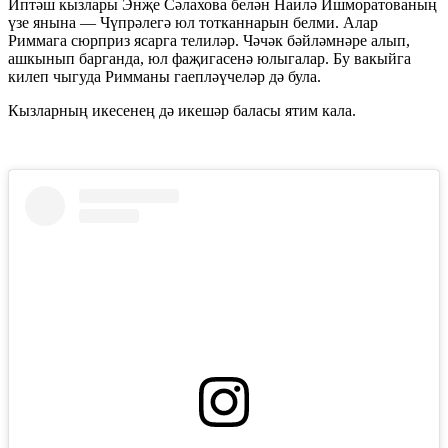
Иптәш кызлары Энҗе Сәлахова белән Наилә Ишморатованың
үзе янына — Чүпрәлегә юл тотканнарын белми. Алар
Риммага сюрприз ясарга телиләр. Чәчәк бәйләмнәре алып,
ашкынып барганда, юл фаҗигасенә юлыгалар. Бу вакыйга
килеп чыгуда Римманы гаепләүчеләр дә була.
Кызларның икесенең дә икешәр баласы ятим кала.