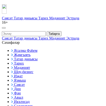
Сәясәт
Татар дөньясы
Тарих
Мәдәният
Эстрада
16+
Табарга
Сәясәт
Татар дөньясы
Тарих
Мәдәният
Эстрада
Сәхифәләр
Ясалма Фәһем
Җәмгыять
Татар дөньясы
Тарих
Мәдәният
Шоу-бизнес
Иҗат
Язмыш
Сәясәт
Дин
Фән
Авыл
Икътисад
Сәламәтлек