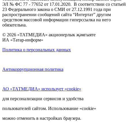
ЭЛ № ФС 77 - 77652 от 17.01.2020. В соответствии со статьей
23 Федерального закона о СМИ от 27.12.1991 года при
распространении сообщений сайта “Интертат” другим
средством массовой информации гиперссылка на него
обязательна.
© 2026 «ТАТМЕДИА» акционерлык җәмгыяте
ИА «Татар-информ»
Политика о персональных данных
Антикоррупционная политика
АО «ТАТМЕДИА» использует «cookie»
для персонализации сервисов и удобства
пользователей сайтом. Использование «cookie»
можно отменить в настройках браузера.