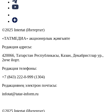
©2025 Intertat (Интертат)
«ТАТМЕДИА» акционерлык җәмгыяте
Редакция адресы:
420066, Татарстан Республикасы, Казан, Декабристлар ур.,
2нче йорт.
Редакция телефоны:
+7 (843) 222-0-999 (1304)
Редакциянең электрон почтасы:
infotat@tatar-inform.ru
©2025 Intertat (Интертат)