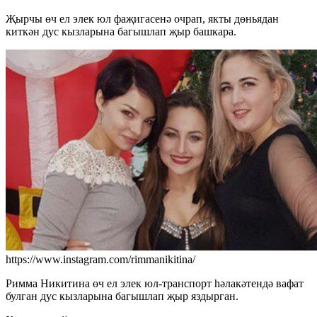
Җырчы өч ел элек юл фаҗигасенә очрап, якты дөньядан
киткән дус кызларына багышлап җыр башкара.
https://www.instagram.com/rimmanikitina/
Римма Никитина өч ел элек юл-транспорт һәлакәтендә вафат
булган дус кызларына багышлап җыр яздырган.