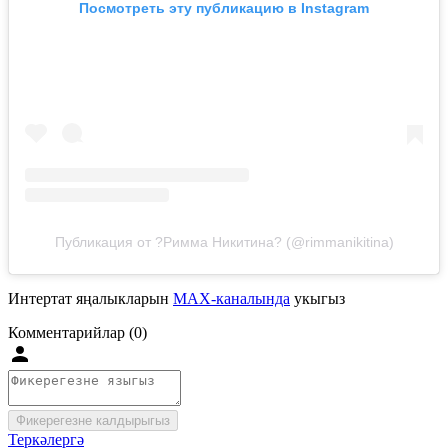
Посмотреть эту публикацию в Instagram
Публикация от ?Римма Никитина? (@rimmanikitina)
Интертат яңалыкларын
MAX-каналында
укыгыз
Комментарийлар (0)
Фикерегезне калдырыгыз
Теркәлергә