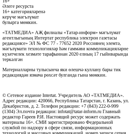
16+
Әлеге ресурста
16+ категорияләренә
керүче мәгълүмат
булырга мөмкин.
«ТАТМЕДИА» АҖ филиалы «Татар-информ» мәгълүмат
агентлыгының Интертат республика электрон газетасы
редакциясе» ЭЛ № ФС 77 - 77652 2020 Россиянең элемтә,
мәгълүмати технологияләр һәм гаммәви коммуникацияләрне
күзәтчелек хезмәте тарафыннан 2020 елның 17 гыйнварында
теркәлгән
Материалларны тулысынча яки өлешчә куллану бары тик
редакциядән язмача рөхсәт булганда гына мөмкин.
© Сетевое издание Intertat. Учредитель АО «ТАТМЕДИА».
Адрес редакции: 420066, Республика Татарстан, г. Казань, ул.
Декабристов, д. 2. Телефон редакции: +7 (843) 222-0-999
(1304) Эл.почта редакции: infotat@tatar-inform.ru Главный
редактор Гареев Р.И. Настоящий ресурс может содержать
материалы 16+. СМИ зарегистрировано Федеральной
службой по надзору в сфере связи, информационных
технологий и массовых коммуникаций, номер записи серия