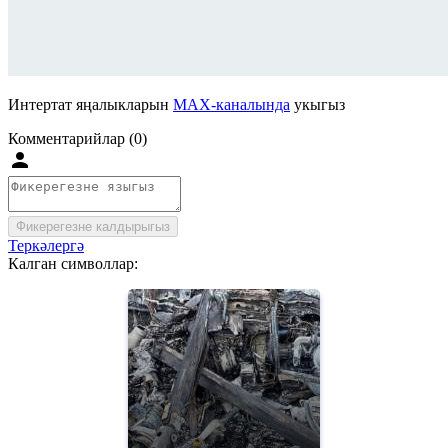
Интертат яңалыкларын
MAX-каналында
укыгыз
Комментарийлар (0)
Фикерегезне калдырыгыз
Теркәлергә
Калган символлар: