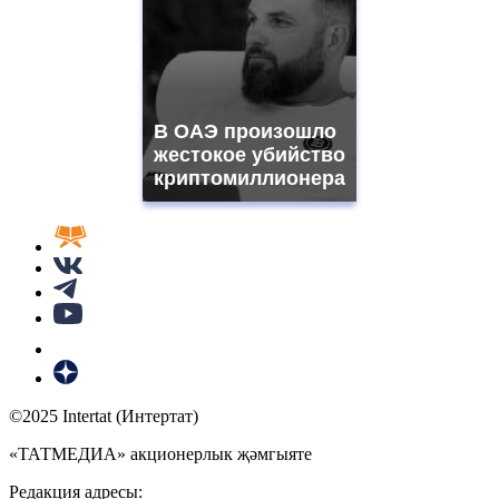
В ОАЭ произошло
жестокое убийство
криптомиллионера
©2025 Intertat (Интертат)
«ТАТМЕДИА» акционерлык җәмгыяте
Редакция адресы: