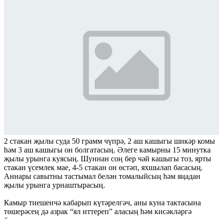
2 стакан җылы суда 50 грамм чүп­рә, 2 аш кашыгы шикәр комы
һәм 3 аш кашыгы он болгатасың. Әлеге камырны 15 минутка
җылы урынга куясың. Шуннан соң бер чәй кашыгы тоз, ярты
стакан үсемлек мае, 4-5 стакан он өстәп, яхшылап басасың.
Аннары савытны тастымал белән томалыйсың һәм яңадан
җылы урынга урнаш­тырасың.
Камыр тиешенчә кабарып күтәрелгәч, аны куна тактасына
төшерәсең дә азрак “ял иттереп” аласың һәм кисәкләргә