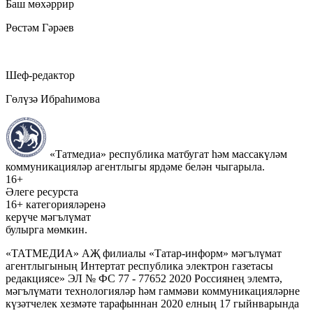
Баш мөхәррир
Рөстәм Гәрәев
Шеф-редактор
Гөлүзә Ибраһимова
«Татмедиа» республика матбугат һәм массакүләм
коммуникацияләр агентлыгы ярдәме белән чыгарыла.
16+
Әлеге ресурста
16+ категорияләренә
керүче мәгълүмат
булырга мөмкин.
«ТАТМЕДИА» АҖ филиалы «Татар-информ» мәгълүмат
агентлыгының Интертат республика электрон газетасы
редакциясе» ЭЛ № ФС 77 - 77652 2020 Россиянең элемтә,
мәгълүмати технологияләр һәм гаммәви коммуникацияләрне
күзәтчелек хезмәте тарафыннан 2020 елның 17 гыйнварында