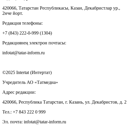
420066, Татарстан Республикасы, Казан, Декабристлар ур.,
2нче йорт.
Редакция телефоны:
+7 (843) 222-0-999 (1304)
Редакциянең электрон почтасы:
infotat@tatar-inform.ru
©2025 Intertat (Интертат)
Учредитель АО «Татмедиа»
Адрес редакции:
420066, Республика Татарстан, г. Казань, ул. Декабристов, д. 2
Тел.: +7 843 222 0 999
Эл. почта: infotat@tatar-inform.ru