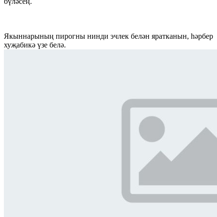
бүләсең.
Якыннарының пирогны нинди эчлек белән яратканын, һәрбер
хуҗабикә үзе белә.