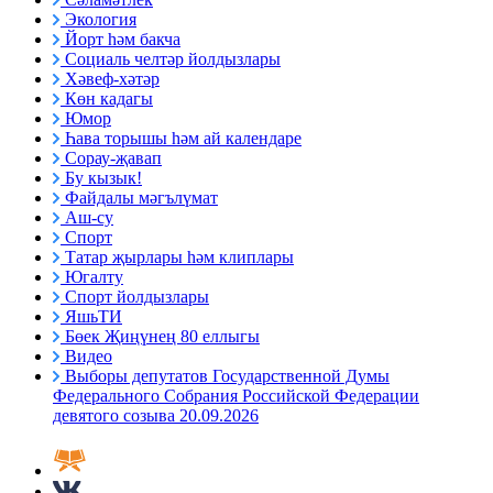
Экология
Йорт һәм бакча
Социаль челтәр йолдызлары
Хәвеф-хәтәр
Көн кадагы
Юмор
Һава торышы һәм ай календаре
Сорау-җавап
Бу кызык!
Файдалы мәгълүмат
Аш-су
Спорт
Татар җырлары һәм клиплары
Югалту
Спорт йолдызлары
ЯшьТИ
Бөек Җиңүнең 80 еллыгы
Видео
Выборы депутатов Государственной Думы
Федерального Собрания Российской Федерации
девятого созыва 20.09.2026