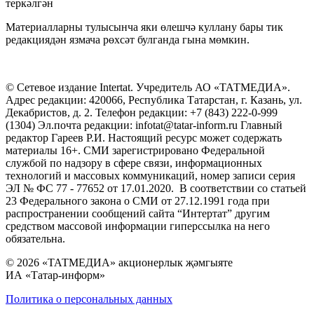
теркәлгән
Материалларны тулысынча яки өлешчә куллану бары тик
редакциядән язмача рөхсәт булганда гына мөмкин.
© Сетевое издание Intertat. Учредитель АО «ТАТМЕДИА».
Адрес редакции: 420066, Республика Татарстан, г. Казань, ул.
Декабристов, д. 2. Телефон редакции: +7 (843) 222-0-999
(1304) Эл.почта редакции: infotat@tatar-inform.ru Главный
редактор Гареев Р.И. Настоящий ресурс может содержать
материалы 16+. СМИ зарегистрировано Федеральной
службой по надзору в сфере связи, информационных
технологий и массовых коммуникаций, номер записи серия
ЭЛ № ФС 77 - 77652 от 17.01.2020. В соответствии со статьей
23 Федерального закона о СМИ от 27.12.1991 года при
распространении сообщений сайта “Интертат” другим
средством массовой информации гиперссылка на него
обязательна.
© 2026 «ТАТМЕДИА» акционерлык җәмгыяте
ИА «Татар-информ»
Политика о персональных данных