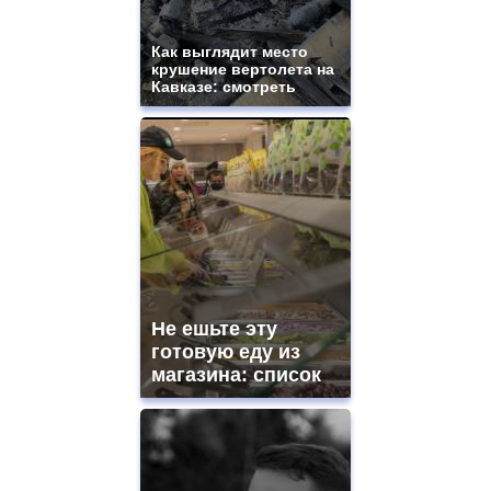
Как выглядит место
крушение вертолета на
Кавказе: смотреть
Не ешьте эту
готовую еду из
магазина: список