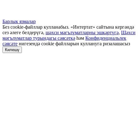
Барлык язмалар
Без cookie-файллар кулланабыз. «Интертат» сайтына кергәндә
сез әлеге белдерүгә,
шәхси мәгълүматларны эшкәртүгә
,
Шәхси
мәгълүматлар турындагы сәясәткә
һәм
Конфиденциальлек
сәясәте
нигезендә cookie файлларын куллануга ризалашасыз
Килешү