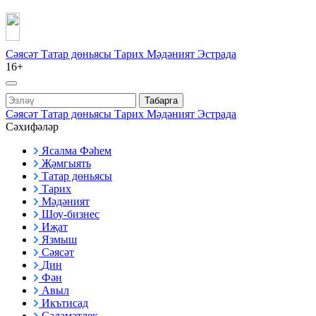
Сәясәт
Татар дөньясы
Тарих
Мәдәният
Эстрада
16+
Табарга
Сәясәт
Татар дөньясы
Тарих
Мәдәният
Эстрада
Сәхифәләр
Ясалма Фәһем
Җәмгыять
Татар дөньясы
Тарих
Мәдәният
Шоу-бизнес
Иҗат
Язмыш
Сәясәт
Дин
Фән
Авыл
Икътисад
Сәламәтлек