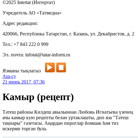
©2025 Intertat (Интертат)
Учредитель АО «Татмедиа»
Адрес редакции:
420066, Республика Татарстан, г. Казань, ул. Декабристов, д. 2
Тел.: +7 843 222 0 999
Эл. почта: infotat@tatar-inform.ru
Язманы тыңлагыз
Аш-су
21 июнь 2017 07:36
Камыр (рецепт)
Тәтеш районы Килдеш авылыннан Любовь Игнать­ева үзенең
ачы камыр кую рецепты белән уртак­лашты, дип яза "Тәтеш
таңнары" газетасы. Аңардан пирог­лар йомшак һәм тиз
искерми торган була.