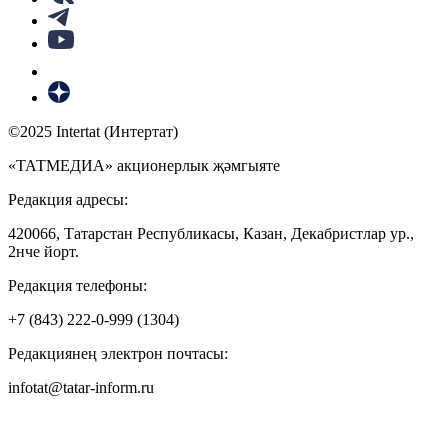
©2025 Intertat (Интертат)
«ТАТМЕДИА» акционерлык җәмгыяте
Редакция адресы:
420066, Татарстан Республикасы, Казан, Декабристлар ур.,
2нче йорт.
Редакция телефоны:
+7 (843) 222-0-999 (1304)
Редакциянең электрон почтасы:
infotat@tatar-inform.ru