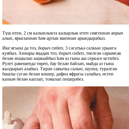
Түш итен, 2 см калынлыкта калырлык итеп сөягеннән аерып
алып, ярысыннан һәм артык маеннан арындырабыз.
Ике ягына да тоз, борыч сибеп, 3 сәгатькә салкын урынга
куябыз. Аннары яңадан тоз, борыч сибеп, төелгән сарымсак
белән яхшылап ышкыйбыз һәм аз гына аш серкәсе өстибез.
Рулет рәвешендә төреп, бау белән бәйләп, майда аз гына
кыздырып алабыз. Тирән савытка салып, шулпа, туралган
башлы суган белән кишер, дәфнә яфрагы салабыз, өстен
капкач белән каплап, томалап пешерәбез.