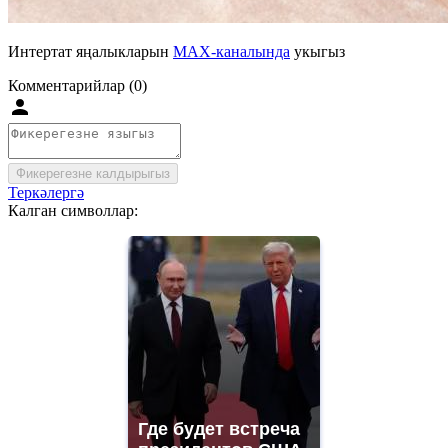
Интертат яңалыкларын
MAX-каналында
укыгыз
Комментарийлар (0)
Фикерегезне калдырыгыз
Теркәлергә
Калган символлар:
Где будет встреча