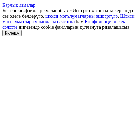
Барлык язмалар
Без cookie-файллар кулланабыз. «Интертат» сайтына кергәндә
сез әлеге белдерүгә,
шәхси мәгълүматларны эшкәртүгә
,
Шәхси
мәгълүматлар турындагы сәясәткә
һәм
Конфиденциальлек
сәясәте
нигезендә cookie файлларын куллануга ризалашасыз
Килешү