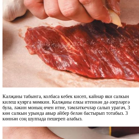
Калҗаны табынга, колбаса кебек кисеп, кайнар яки салкын
килеш куярга мөмкин. Калҗаны елкы итеннән дә әзерләргә
була, ләкин моның өчен итне, тәмләткечләр салып урагач, 3
көн салкын урында авыр әйбер белән бастырып тотабыз. 3
көннән соң шулпада пешереп алабыз.