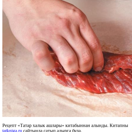
Рецепт «Татар халык ашлары» китабыннан алынды. Китапны
tatkniga.ru
сайтында сатып алырга була.