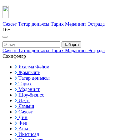
Сәясәт
Татар дөньясы
Тарих
Мәдәният
Эстрада
16+
Табарга
Сәясәт
Татар дөньясы
Тарих
Мәдәният
Эстрада
Сәхифәләр
Ясалма Фәһем
Җәмгыять
Татар дөньясы
Тарих
Мәдәният
Шоу-бизнес
Иҗат
Язмыш
Сәясәт
Дин
Фән
Авыл
Икътисад
Сәламәтлек