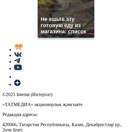
Не ешьте эту
готовую еду из
магазина: список
©2025 Intertat (Интертат)
«ТАТМЕДИА» акционерлык җәмгыяте
Редакция адресы:
420066, Татарстан Республикасы, Казан, Декабристлар ур.,
2нче йорт.