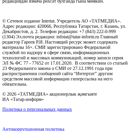
редакциядән язмача рөхсәт булганда гына мөмкин.
© Сетевое издание Intertat. Учредитель АО «ТАТМЕДИА».
Адрес редакции: 420066, Республика Татарстан, г. Казань, ул.
Декабристов, д. 2. Телефон редакции: +7 (843) 222-0-999
(1304) Эл.почта редакции: infotat@tatar-inform.ru Главный
редактор Гареев Р.И. Настоящий ресурс может содержать
материалы 16+. СМИ зарегистрировано Федеральной
службой по надзору в сфере связи, информационных
технологий и массовых коммуникаций, номер записи серия
ЭЛ № ФС 77 - 77652 от 17.01.2020. В соответствии со статьей
23 Федерального закона о СМИ от 27.12.1991 года при
распространении сообщений сайта “Интертат” другим
средством массовой информации гиперссылка на него
обязательна.
© 2026 «ТАТМЕДИА» акционерлык җәмгыяте
ИА «Татар-информ»
Политика о персональных данных
Антикоррупционная политика