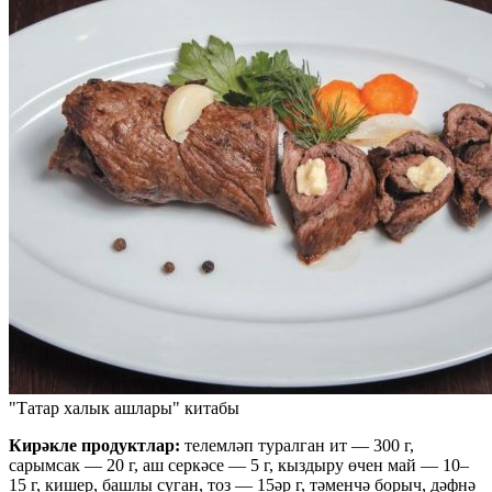
"Татар халык ашлары" китабы
Кирәкле продуктлар:
телемләп туралган ит — 300 г,
сарымсак — 20 г, аш серкәсе — 5 г, кыздыру өчен май — 10–
15 г, кишер, башлы суган, тоз — 15әр г, тәменчә борыч, дәфнә