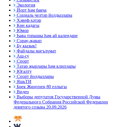
Экология
Йорт һәм бакча
Социаль челтәр йолдызлары
Хәвеф-хәтәр
Көн кадагы
Юмор
Һава торышы һәм ай календаре
Сорау-җавап
Бу кызык!
Файдалы мәгълүмат
Аш-су
Спорт
Татар җырлары һәм клиплары
Югалту
Спорт йолдызлары
ЯшьТИ
Бөек Җиңүнең 80 еллыгы
Видео
Выборы депутатов Государственной Думы
Федерального Собрания Российской Федерации
девятого созыва 20.09.2026