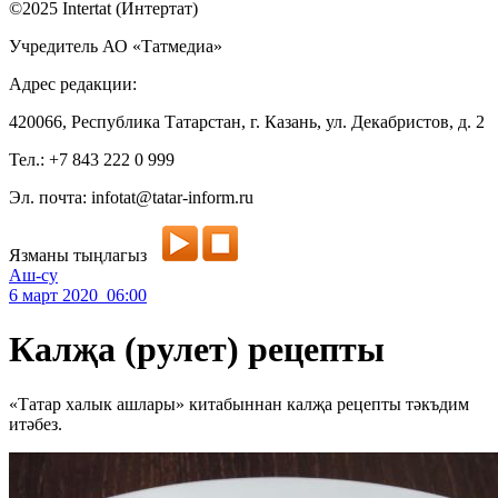
©2025 Intertat (Интертат)
Учредитель АО «Татмедиа»
Адрес редакции:
420066, Республика Татарстан, г. Казань, ул. Декабристов, д. 2
Тел.: +7 843 222 0 999
Эл. почта: infotat@tatar-inform.ru
Язманы тыңлагыз
Аш-су
6 март 2020 06:00
Калҗа (рулет) рецепты
«Татар халык ашлары» китабыннан калҗа рецепты тәкъдим
итәбез.