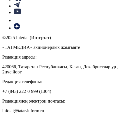
©2025 Intertat (Интертат)
«ТАТМЕДИА» акционерлык җәмгыяте
Редакция адресы:
420066, Татарстан Республикасы, Казан, Декабристлар ур.,
2нче йорт.
Редакция телефоны:
+7 (843) 222-0-999 (1304)
Редакциянең электрон почтасы:
infotat@tatar-inform.ru