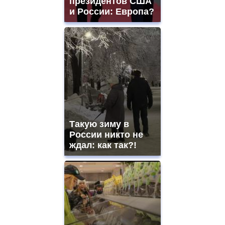
президентов США
и России: Европа?
Такую зиму в
России никто не
ждал: как так?!