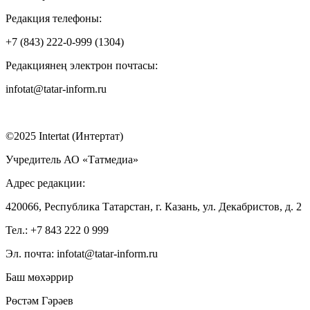
Редакция телефоны:
+7 (843) 222-0-999 (1304)
Редакциянең электрон почтасы:
infotat@tatar-inform.ru
©2025 Intertat (Интертат)
Учредитель АО «Татмедиа»
Адрес редакции:
420066, Республика Татарстан, г. Казань, ул. Декабристов, д. 2
Тел.: +7 843 222 0 999
Эл. почта: infotat@tatar-inform.ru
Баш мөхәррир
Рөстәм Гәрәев