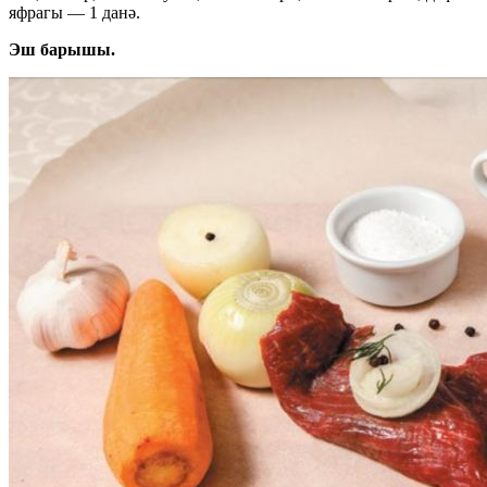
яфрагы — 1 данә.
Эш барышы.