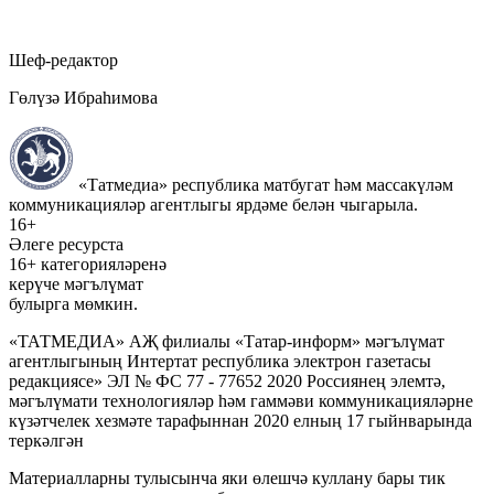
Шеф-редактор
Гөлүзә Ибраһимова
«Татмедиа» республика матбугат һәм массакүләм
коммуникацияләр агентлыгы ярдәме белән чыгарыла.
16+
Әлеге ресурста
16+ категорияләренә
керүче мәгълүмат
булырга мөмкин.
«ТАТМЕДИА» АҖ филиалы «Татар-информ» мәгълүмат
агентлыгының Интертат республика электрон газетасы
редакциясе» ЭЛ № ФС 77 - 77652 2020 Россиянең элемтә,
мәгълүмати технологияләр һәм гаммәви коммуникацияләрне
күзәтчелек хезмәте тарафыннан 2020 елның 17 гыйнварында
теркәлгән
Материалларны тулысынча яки өлешчә куллану бары тик