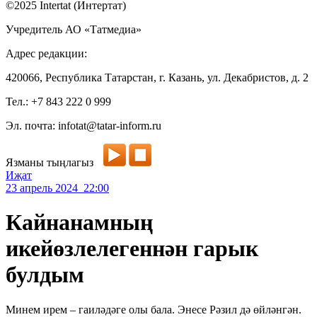
©2025 Intertat (Интертат)
Учредитель АО «Татмедиа»
Адрес редакции:
420066, Республика Татарстан, г. Казань, ул. Декабристов, д. 2
Тел.: +7 843 222 0 999
Эл. почта: infotat@tatar-inform.ru
Язманы тыңлагыз
Иҗат
23 апрель 2024 22:00
Кайнанамның
икейөзлелегеннән гарык
булдым
Минем ирем – гаиләдәге олы бала. Энесе Рәзил дә өйләнгән.