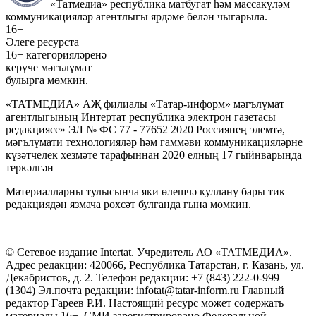
«Татмедиа» республика матбугат һәм массакүләм
коммуникацияләр агентлыгы ярдәме белән чыгарыла.
16+
Әлеге ресурста
16+ категорияләренә
керүче мәгълүмат
булырга мөмкин.
«ТАТМЕДИА» АҖ филиалы «Татар-информ» мәгълүмат
агентлыгының Интертат республика электрон газетасы
редакциясе» ЭЛ № ФС 77 - 77652 2020 Россиянең элемтә,
мәгълүмати технологияләр һәм гаммәви коммуникацияләрне
күзәтчелек хезмәте тарафыннан 2020 елның 17 гыйнварында
теркәлгән
Материалларны тулысынча яки өлешчә куллану бары тик
редакциядән язмача рөхсәт булганда гына мөмкин.
© Сетевое издание Intertat. Учредитель АО «ТАТМЕДИА».
Адрес редакции: 420066, Республика Татарстан, г. Казань, ул.
Декабристов, д. 2. Телефон редакции: +7 (843) 222-0-999
(1304) Эл.почта редакции: infotat@tatar-inform.ru Главный
редактор Гареев Р.И. Настоящий ресурс может содержать
материалы 16+. СМИ зарегистрировано Федеральной