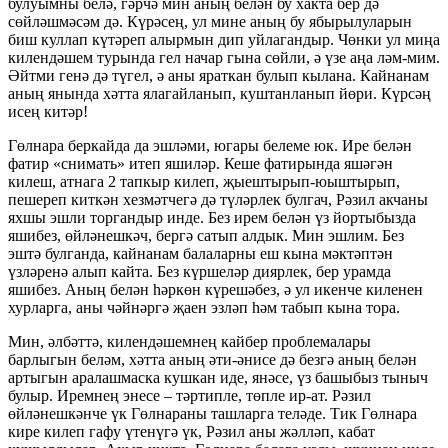
булуымны белә, гәрчә мин аның белән бу хакта бер дә
сөйләшмәсәм дә. Күрәсең, ул мине аның бу ябырылуларын
биш куллап күтәреп алырмын дип уйлагандыр. Чөнки ул миңа
килендәшем турында гел начар гына сөйли, ә үзе аңа ләм-мим.
Әйтми генә дә түгел, ә аны яраткан булып кылана. Кайнанам
аның янында хәтта ялагайланып, куштанланып йөри. Күрсәң
исең китәр!
Гөлнара беркайда да эшләми, югары белеме юк. Ире белән
фатир «снимать» итеп яшиләр. Кеше фатирында яшәгән
килеш, атнага 2 тапкыр килеп, җыештырып-юыштырып,
пешереп киткән хезмәтчегә дә түләрлек булгач, Рәзил акчаны
яхшы эшли торгандыр инде. Без ирем белән үз йортыбызда
яшибез, өйләнешкәч, бергә сатып алдык. Мин эшлим. Без
эштә булганда, кайнанам балаларны еш кына мәктәптән
үзләренә алып кайта. Без күршеләр диярлек, бер урамда
яшибез. Аның белән һәркөн күрешәбез, ә ул икенче киленен
хурларга, аны чәйнәргә җаен эзләп һәм табып кына тора.
Мин, әлбәттә, килендәшемнең кайбер проблемалары
барлыгын беләм, хәтта аның әти-әнисе дә безгә аның белән
артыгын аралашмаска кушкан иде, янәсе, үз башыбыз тыныч
булыр. Иремнең энесе – тәртипле, төпле ир-ат. Рәзил
өйләнешкәнче үк Гөлнараны ташларга теләде. Тик Гөлнара
кире килеп гафу үтенүгә үк, Рәзил аны жәлләп, кабат