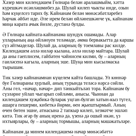
Хәзер мин килендәшем Гөлнара белән аралашмыйм, хәтта
күрешкәч исәнләшмибез дә. Шулай килеп чыкты инде, озын
һәм күңелсез тарих бу. Кайнанам белән мөнәсәбәтләребез
һәрчак әйбәт иде. Әле ирем белән өйләнешкәнче үк, кайнанам
миңа карата ачык йөзле, дустанә булды.
Ә Гөлнара кайната-кайнанама шундук ошамады. Алар
улларының аңа өйләнүен теләмәде, әмма бервакытта да каршы
сүз әйтмәделәр. Шулай да, аларның бу тоемлавы рас килде.
Килендәшем әллә ниләр кылана, әллә ниләр майтара. Шулай
да аны гаеплисем, гайбәтен чәйнисем килми, бу – аларның
гаиләсенә кагыла, аларның эше. Шуңа мин кысылмаска
тырышам.
Тик хәзер кайнанамнан күңелем кайта башлады. Ул көннәр
буе Гөлнараны хурлый, аның турында теләсә нәрсә сөйли.
Аны гел, «начар, начар» дип тәнкыйтьләп тора. Кайнанам бу
сүзләрне уйлап чыгарып сөйләми, анысы. Чыннан да
килендәшем хуҗабикә буларак уңган-булган хатын-кыз түгел,
ашарга пешерми, кибеткә йөрми, өен җыештырмый. Аның
өчен бөтен эшне, атнасына 2 тапкыр килеп, хезмәтче эшләп
китә. Тик әгәр бу аның иренә дә, үзенә дә ошый икән, үз
ихтыярлары, бу – аларның тормышы, аларның мәшәкатьләре.
Кайнанам да минем килендәшемә начар мөнәсәбәттә