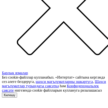
Барлык язмалар
Без cookie-файллар кулланабыз. «Интертат» сайтына кергәндә
сез әлеге белдерүгә,
шәхси мәгълүматларны эшкәртүгә
,
Шәхси
мәгълүматлар турындагы сәясәткә
һәм
Конфиденциальлек
сәясәте
нигезендә cookie файлларын куллануга ризалашасыз
Килешү