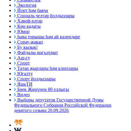
Экология
Йорт һәм бакча
Социаль челтәр йолдызлары
Хәвеф-хәтәр
Көн кадагы
Юмор
Һава торышы һәм ай календаре
Сорау-җавап
Бу кызык!
Файдалы мәгълүмат
Аш-су
Спорт
Татар җырлары һәм клиплары
Югалту
Спорт йолдызлары
ЯшьТИ
Бөек Җиңүнең 80 еллыгы
Видео
Выборы депутатов Государственной Думы
Федерального Собрания Российской Федерации
девятого созыва 20.09.2026