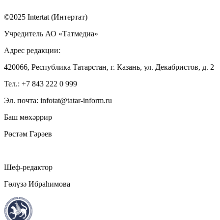
©2025 Intertat (Интертат)
Учредитель АО «Татмедиа»
Адрес редакции:
420066, Республика Татарстан, г. Казань, ул. Декабристов, д. 2
Тел.: +7 843 222 0 999
Эл. почта: infotat@tatar-inform.ru
Баш мөхәррир
Рөстәм Гәрәев
Шеф-редактор
Гөлүзә Ибраһимова