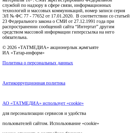
службой по надзору в сфере связи, информационных
технологий и массовых коммуникаций, номер записи серия
ЭЛ № ФС 77 - 77652 от 17.01.2020. В соответствии со статьей
23 Федерального закона о СМИ от 27.12.1991 года при
распространении сообщений сайта “Интертат” другим
средством массовой информации гиперссылка на него
обязательна.
© 2026 «ТАТМЕДИА» акционерлык җәмгыяте
ИА «Татар-информ»
Политика о персональных данных
Антикоррупционная политика
АО «ТАТМЕДИА» использует «cookie»
для персонализации сервисов и удобства
пользователей сайтом. Использование «cookie»