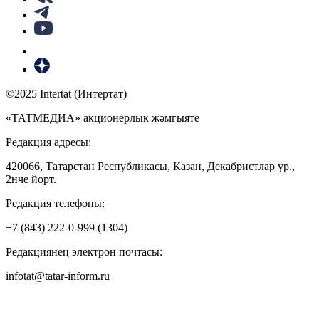
©2025 Intertat (Интертат)
«ТАТМЕДИА» акционерлык җәмгыяте
Редакция адресы:
420066, Татарстан Республикасы, Казан, Декабристлар ур.,
2нче йорт.
Редакция телефоны:
+7 (843) 222-0-999 (1304)
Редакциянең электрон почтасы:
infotat@tatar-inform.ru