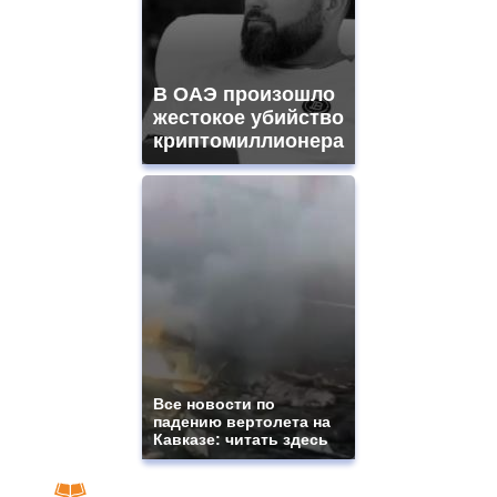
В ОАЭ произошло
жестокое убийство
криптомиллионера
Все новости по
падению вертолета на
Кавказе: читать здесь