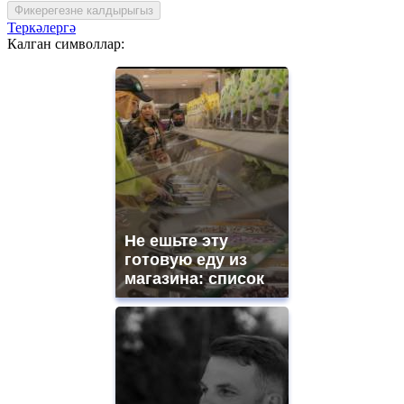
Фикерегезне калдырыгыз
Теркәлергә
Калган символлар:
Не ешьте эту
готовую еду из
магазина: список