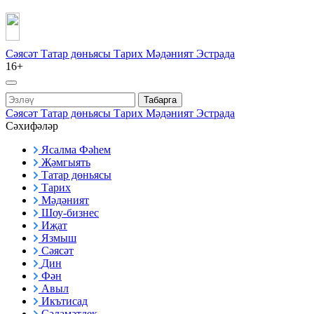
Сәясәт
Татар дөньясы
Тарих
Мәдәният
Эстрада
16+
Табарга
Сәясәт
Татар дөньясы
Тарих
Мәдәният
Эстрада
Сәхифәләр
Ясалма Фәһем
Җәмгыять
Татар дөньясы
Тарих
Мәдәният
Шоу-бизнес
Иҗат
Язмыш
Сәясәт
Дин
Фән
Авыл
Икътисад
Сәламәтлек