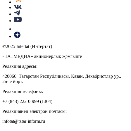
©2025 Intertat (Интертат)
«ТАТМЕДИА» акционерлык җәмгыяте
Редакция адресы:
420066, Татарстан Республикасы, Казан, Декабристлар ур.,
2нче йорт.
Редакция телефоны:
+7 (843) 222-0-999 (1304)
Редакциянең электрон почтасы:
infotat@tatar-inform.ru