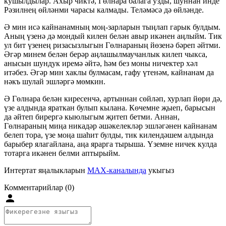
кушылдылар. Ахыр чиктә, Гөлнара балага узды, шуннан инде
Рәзилнең өйләнми чарасы калмады. Теләмәсә дә өйләнде.
Ә мин исә кайнанамның моң-зарларын тыңлап гарык булдым.
Аның үзенә дә мондый килен белән авыр икәнен аңлыйм. Тик
ул бит үзенең ризасызлыгын Гөлнараның йөзенә бәреп әйтми.
Әгәр минем белән берәр аңлашылмаучанлык килеп чыкса,
анысын шундук иремә әйтә, һәм без моны ничектер хәл
итәбез. Әгәр мин хаклы булмасам, гафу үтенәм, кайнанам да
нәкъ шулай эшләргә мөмкин.
Ә Гөлнара белән киресенчә, артыннан сөйләп, хурлап йөри дә,
үзе алдында яраткан булып кылана. Көчемне җыеп, барысын
да әйтеп бирергә кыюлыгым җитеп бетми. Аннан,
Гөлнараның миңа никадәр әшәкелекләр эшләгәнен кайнанам
белеп тора, үзе моңа шаһит булды, тик килендәшем алдында
барыбер ялагайлана, аңа ярарга тырыша. Үземне ничек кулда
тотарга икәнен белми аптырыйм.
Интертат яңалыкларын
MAX-каналында
укыгыз
Комментарийлар (0)