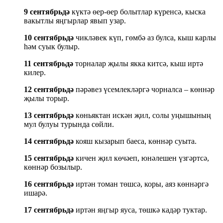
9 сентябрьдә
күктә өер-өер болытлар күренсә, кыска
вакытлы яңгырлар явып узар.
10 сентябрьдә
чикләвек күп, гөмбә аз булса, кыш карлы
һәм суык булыр.
11 сентябрьдә
торналар җылы якка китсә, кыш иртә
килер.
12 сентябрьдә
пәрәвез үсемлекләргә чорналса – көннәр
җылы торыр.
13 сентябрьдә
көньяктан искән җил, солы уңышының
мул булуы турында сөйли.
14 сентябрьдә
кояш кызарып баеса, көннәр суыта.
15 сентябрьдә
кичен җил көчәеп, юнәлешен үзгәртсә,
көннәр бозылыр.
16 сентябрьдә
иртән томан төшсә, коры, аяз көннәргә
ишарә.
17 сентябрьдә
иртән яңгыр яуса, төшкә кадәр туктар.