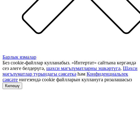
Барлык язмалар
Без cookie-файллар кулланабыз. «Интертат» сайтына кергәндә
сез әлеге белдерүгә,
шәхси мәгълүматларны эшкәртүгә
,
Шәхси
мәгълүматлар турындагы сәясәткә
һәм
Конфиденциальлек
сәясәте
нигезендә cookie файлларын куллануга ризалашасыз
Килешү