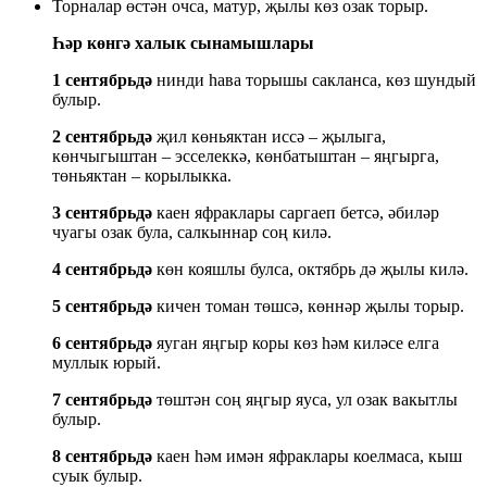
Торналар өстән очса, матур, җылы көз озак торыр.
Һәр көнгә халык сынамышлары
1 сентябрьдә
нинди һава торышы сакланса, көз шундый
булыр.
2 сентябрьдә
җил көньяктан иссә – җылыга,
көнчыгыштан – эсселеккә, көнбатыштан – яңгырга,
төньяктан – корылыкка.
3 сентябрьдә
каен яфраклары саргаеп бетсә, әбиләр
чуагы озак була, салкыннар соң килә.
4 сентябрьдә
көн кояшлы булса, октябрь дә җылы килә.
5 сентябрьдә
кичен томан төшсә, көннәр җылы торыр.
6 сентябрьдә
яуган яңгыр коры көз һәм киләсе елга
муллык юрый.
7 сентябрьдә
төштән соң яңгыр яуса, ул озак вакытлы
булыр.
8 сентябрьдә
каен һәм имән яфраклары коелмаса, кыш
суык булыр.