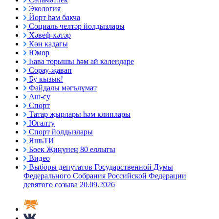
Экология
Йорт һәм бакча
Социаль челтәр йолдызлары
Хәвеф-хәтәр
Көн кадагы
Юмор
Һава торышы һәм ай календаре
Сорау-җавап
Бу кызык!
Файдалы мәгълүмат
Аш-су
Спорт
Татар җырлары һәм клиплары
Югалту
Спорт йолдызлары
ЯшьТИ
Бөек Җиңүнең 80 еллыгы
Видео
Выборы депутатов Государственной Думы
Федерального Собрания Российской Федерации
девятого созыва 20.09.2026