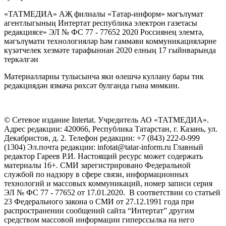
«ТАТМЕДИА» АҖ филиалы «Татар-информ» мәгълүмат
агентлыгының Интертат республика электрон газетасы
редакциясе» ЭЛ № ФС 77 - 77652 2020 Россиянең элемтә,
мәгълүмати технологияләр һәм гаммәви коммуникацияләрне
күзәтчелек хезмәте тарафыннан 2020 елның 17 гыйнварында
теркәлгән
Материалларны тулысынча яки өлешчә куллану бары тик
редакциядән язмача рөхсәт булганда гына мөмкин.
© Сетевое издание Intertat. Учредитель АО «ТАТМЕДИА».
Адрес редакции: 420066, Республика Татарстан, г. Казань, ул.
Декабристов, д. 2. Телефон редакции: +7 (843) 222-0-999
(1304) Эл.почта редакции: infotat@tatar-inform.ru Главный
редактор Гареев Р.И. Настоящий ресурс может содержать
материалы 16+. СМИ зарегистрировано Федеральной
службой по надзору в сфере связи, информационных
технологий и массовых коммуникаций, номер записи серия
ЭЛ № ФС 77 - 77652 от 17.01.2020. В соответствии со статьей
23 Федерального закона о СМИ от 27.12.1991 года при
распространении сообщений сайта “Интертат” другим
средством массовой информации гиперссылка на него