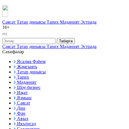
Сәясәт
Татар дөньясы
Тарих
Мәдәният
Эстрада
16+
Табарга
Сәясәт
Татар дөньясы
Тарих
Мәдәният
Эстрада
Сәхифәләр
Ясалма Фәһем
Җәмгыять
Татар дөньясы
Тарих
Мәдәният
Шоу-бизнес
Иҗат
Язмыш
Сәясәт
Дин
Фән
Авыл
Икътисад
Сәламәтлек