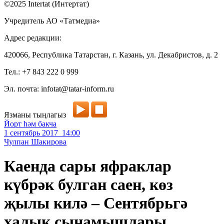
©2025 Intertat (Интертат)
Учредитель АО «Татмедиа»
Адрес редакции:
420066, Республика Татарстан, г. Казань, ул. Декабристов, д. 2
Тел.: +7 843 222 0 999
Эл. почта: infotat@tatar-inform.ru
Язманы тыңлагыз
Йорт һәм бакча
1 сентябрь 2017 14:00
Чулпан Шакирова
Каенда сары яфраклар
күбрәк булган саен, көз
җылы килә – Сентябрьгә
халык сынамышлары