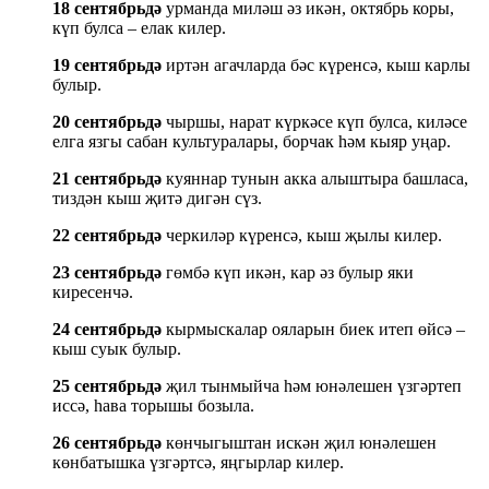
18 сентябрьдә
урманда миләш әз икән, октябрь коры,
күп булса – елак килер.
19 сентябрьдә
иртән агачларда бәс күренсә, кыш карлы
булыр.
20 сентябрьдә
чыршы, нарат күркәсе күп булса, киләсе
елга язгы сабан культуралары, борчак һәм кыяр уңар.
21 сентябрьдә
куяннар тунын акка алыштыра башласа,
тиздән кыш җитә дигән сүз.
22 сентябрьдә
черкиләр күренсә, кыш җылы килер.
23 сентябрьдә
гөмбә күп икән, кар әз булыр яки
киресенчә.
24 сентябрьдә
кырмыскалар ояларын биек итеп өйсә –
кыш суык булыр.
25 сентябрьдә
җил тынмыйча һәм юнәлешен үзгәртеп
иссә, һава торышы бозыла.
26 сентябрьдә
көнчыгыштан искән җил юнәлешен
көнбатышка үзгәртсә, яңгырлар килер.