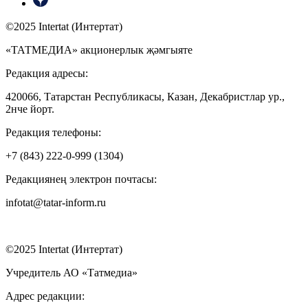
©2025 Intertat (Интертат)
«ТАТМЕДИА» акционерлык җәмгыяте
Редакция адресы:
420066, Татарстан Республикасы, Казан, Декабристлар ур.,
2нче йорт.
Редакция телефоны:
+7 (843) 222-0-999 (1304)
Редакциянең электрон почтасы:
infotat@tatar-inform.ru
©2025 Intertat (Интертат)
Учредитель АО «Татмедиа»
Адрес редакции: