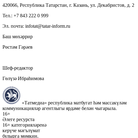
420066, Республика Татарстан, г. Казань, ул. Декабристов, д. 2
Тел.: +7 843 222 0 999
Эл. почта: infotat@tatar-inform.ru
Баш мөхәррир
Рөстәм Гәрәев
Шеф-редактор
Гөлүзә Ибраһимова
«Татмедиа» республика матбугат һәм массакүләм
коммуникацияләр агентлыгы ярдәме белән чыгарыла.
16+
Әлеге ресурста
16+ категорияләренә
керүче мәгълүмат
булырга мөмкин.