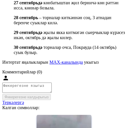
27 сентябрьдә
көнбатыштан җил берничә көн рәттән
иссә, көннәр бозыла.
28 сентябрь
– торналар киткәннән соң, 3 атнадан
беренче суыклар килә.
29 сентябрьдә
җылы якка китмәгән сыерчыклар күрәсез
икән, октябрь дә җылы килер.
30 сентябрьдә
торналар очса, Покрауда (14 октябрь)
суык булыр.
Интертат яңалыкларын
MAX-каналында
укыгыз
Комментарийлар (0)
Фикерегезне калдырыгыз
Теркәлергә
Калган символлар: