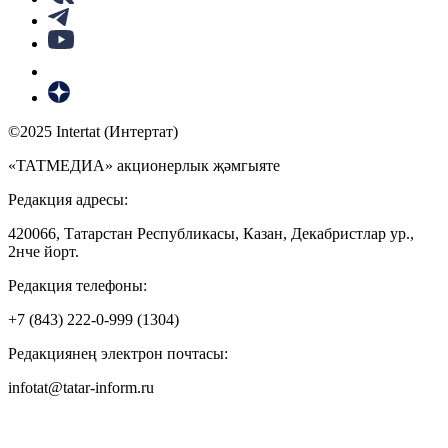
©2025 Intertat (Интертат)
«ТАТМЕДИА» акционерлык җәмгыяте
Редакция адресы:
420066, Татарстан Республикасы, Казан, Декабристлар ур.,
2нче йорт.
Редакция телефоны:
+7 (843) 222-0-999 (1304)
Редакциянең электрон почтасы:
infotat@tatar-inform.ru