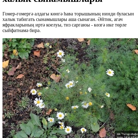
Гомер-гомергә алдагы көнгә һава торышының нинди буласын
халык табигать сынамышлары аша сынаган. Әйтик, агач
яфракларының иртә коелуы, тиз саргаюы - көзгә ике төрле
сыйфатнамә бирә.