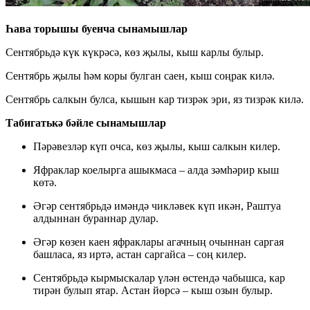
Һава торышы буенча сынамышлар
Сентябрьдә күк күкрәсә, көз җылы, кыш карлы булыр.
Сентябрь җылы һәм коры булган саен, кыш соңрак килә.
Сентябрь салкын булса, кышын кар тизрәк эри, яз тизрәк килә.
Табигатькә бәйле сынамышлар
Пәрәвезләр күп очса, көз җылы, кыш салкын килер.
Яфраклар коелырга ашыкмаса – алда зәмһәрир кыш
көтә.
Әгәр сентябрьдә имәндә чикләвек күп икән, Раштуа
алдыннан бураннар дулар.
Әгәр көзен каен яфраклары агачның очыннан саргая
башласа, яз иртә, астан саргайса – соң килер.
Сентябрьдә кырмыскалар үлән өстендә чабышса, кар
тирән булып ятар. Астан йөрсә – кыш озын булыр.