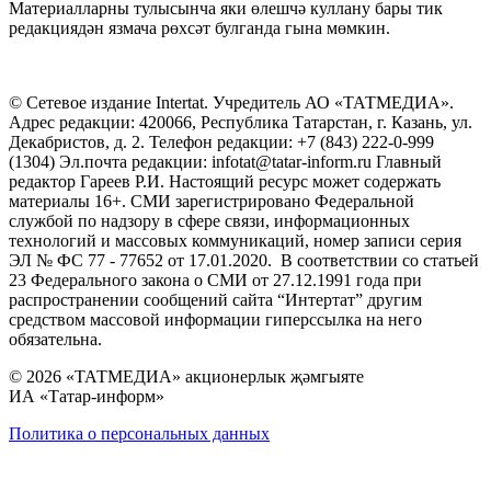
Материалларны тулысынча яки өлешчә куллану бары тик
редакциядән язмача рөхсәт булганда гына мөмкин.
© Сетевое издание Intertat. Учредитель АО «ТАТМЕДИА».
Адрес редакции: 420066, Республика Татарстан, г. Казань, ул.
Декабристов, д. 2. Телефон редакции: +7 (843) 222-0-999
(1304) Эл.почта редакции: infotat@tatar-inform.ru Главный
редактор Гареев Р.И. Настоящий ресурс может содержать
материалы 16+. СМИ зарегистрировано Федеральной
службой по надзору в сфере связи, информационных
технологий и массовых коммуникаций, номер записи серия
ЭЛ № ФС 77 - 77652 от 17.01.2020. В соответствии со статьей
23 Федерального закона о СМИ от 27.12.1991 года при
распространении сообщений сайта “Интертат” другим
средством массовой информации гиперссылка на него
обязательна.
© 2026 «ТАТМЕДИА» акционерлык җәмгыяте
ИА «Татар-информ»
Политика о персональных данных