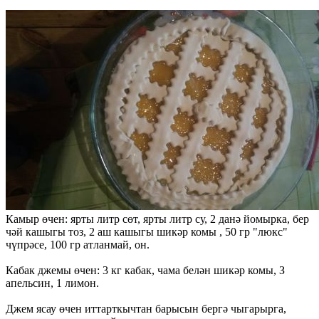
Камыр өчен: ярты литр сөт, ярты литр су, 2 данә йомырка, бер
чәй кашыгы тоз, 2 аш кашыгы шикәр комы , 50 гр "люкс"
чүпрәсе, 100 гр атланмай, он.
Кабак джемы өчен: 3 кг кабак, чама белән шикәр комы, З
апельсин, 1 лимон.
Джем ясау өчен иттарткычтан барысын бергә чыгарырга,