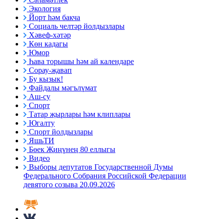
Экология
Йорт һәм бакча
Социаль челтәр йолдызлары
Хәвеф-хәтәр
Көн кадагы
Юмор
Һава торышы һәм ай календаре
Сорау-җавап
Бу кызык!
Файдалы мәгълүмат
Аш-су
Спорт
Татар җырлары һәм клиплары
Югалту
Спорт йолдызлары
ЯшьТИ
Бөек Җиңүнең 80 еллыгы
Видео
Выборы депутатов Государственной Думы
Федерального Собрания Российской Федерации
девятого созыва 20.09.2026