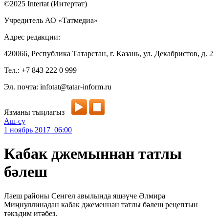
©2025 Intertat (Интертат)
Учредитель АО «Татмедиа»
Адрес редакции:
420066, Республика Татарстан, г. Казань, ул. Декабристов, д. 2
Тел.: +7 843 222 0 999
Эл. почта: infotat@tatar-inform.ru
Язманы тыңлагыз
Аш-су
1 ноябрь 2017 06:00
Кабак джемыннан татлы
бәлеш
Лаеш районы Сенгел авылында яшәүче Әлмира
Миңнуллинадан кабак джеменнан татлы бәлеш рецептын
тәкъдим итәбез.