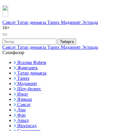
Сәясәт
Татар дөньясы
Тарих
Мәдәният
Эстрада
16+
Табарга
Сәясәт
Татар дөньясы
Тарих
Мәдәният
Эстрада
Сәхифәләр
Ясалма Фәһем
Җәмгыять
Татар дөньясы
Тарих
Мәдәният
Шоу-бизнес
Иҗат
Язмыш
Сәясәт
Дин
Фән
Авыл
Икътисад
Сәламәтлек