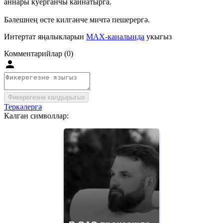
аннары куерганчы кайнатырга.
Бәлешнең өсте килгәнче мичтә пешерергә.
Интертат яңалыкларын
MAX-каналында
укыгыз
Комментарийлар (0)
Фикерегезне калдырыгыз
Теркәлергә
Калган символлар: