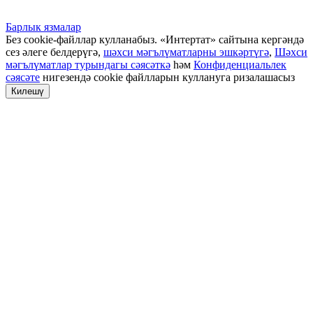
Барлык язмалар
Без cookie-файллар кулланабыз. «Интертат» сайтына кергәндә
сез әлеге белдерүгә,
шәхси мәгълүматларны эшкәртүгә
,
Шәхси
мәгълүматлар турындагы сәясәткә
һәм
Конфиденциальлек
сәясәте
нигезендә cookie файлларын куллануга ризалашасыз
Килешү