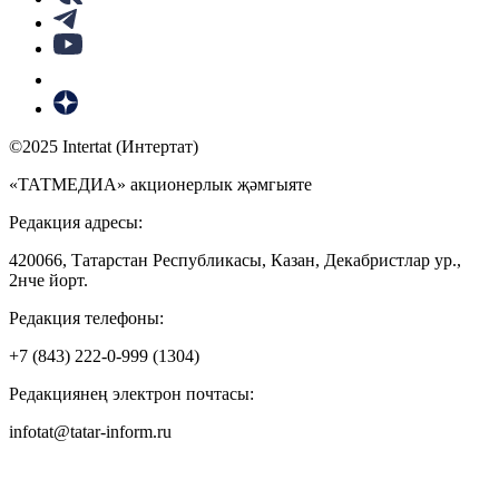
©2025 Intertat (Интертат)
«ТАТМЕДИА» акционерлык җәмгыяте
Редакция адресы:
420066, Татарстан Республикасы, Казан, Декабристлар ур.,
2нче йорт.
Редакция телефоны:
+7 (843) 222-0-999 (1304)
Редакциянең электрон почтасы:
infotat@tatar-inform.ru