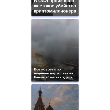
В ОАЭ произошло
жестокое убийство
криптомиллионера
Все новости по
падению вертолета на
Кавказе: читать здесь