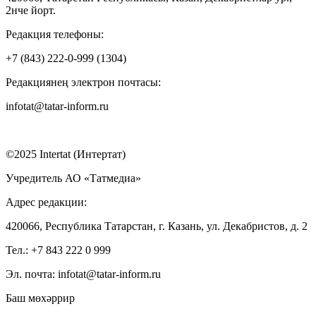
2нче йорт.
Редакция телефоны:
+7 (843) 222-0-999 (1304)
Редакциянең электрон почтасы:
infotat@tatar-inform.ru
©2025 Intertat (Интертат)
Учредитель АО «Татмедиа»
Адрес редакции:
420066, Республика Татарстан, г. Казань, ул. Декабристов, д. 2
Тел.: +7 843 222 0 999
Эл. почта: infotat@tatar-inform.ru
Баш мөхәррир