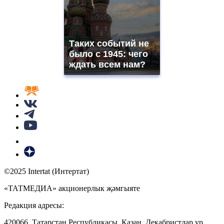
Таких событий не
было с 1945: чего
ждать всем нам?
©2025 Intertat (Интертат)
«ТАТМЕДИА» акционерлык җәмгыяте
Редакция адресы:
420066, Татарстан Республикасы, Казан, Декабристлар ур.,