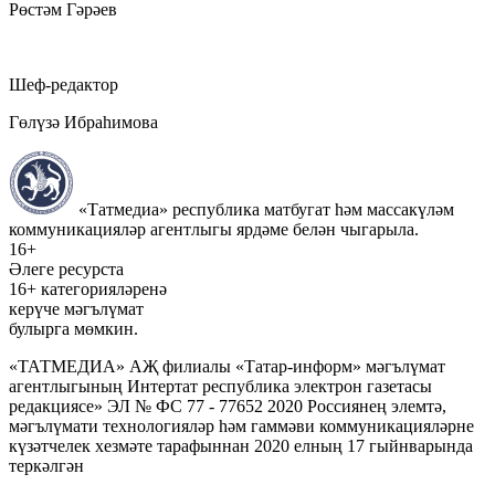
Рөстәм Гәрәев
Шеф-редактор
Гөлүзә Ибраһимова
«Татмедиа» республика матбугат һәм массакүләм
коммуникацияләр агентлыгы ярдәме белән чыгарыла.
16+
Әлеге ресурста
16+ категорияләренә
керүче мәгълүмат
булырга мөмкин.
«ТАТМЕДИА» АҖ филиалы «Татар-информ» мәгълүмат
агентлыгының Интертат республика электрон газетасы
редакциясе» ЭЛ № ФС 77 - 77652 2020 Россиянең элемтә,
мәгълүмати технологияләр һәм гаммәви коммуникацияләрне
күзәтчелек хезмәте тарафыннан 2020 елның 17 гыйнварында
теркәлгән