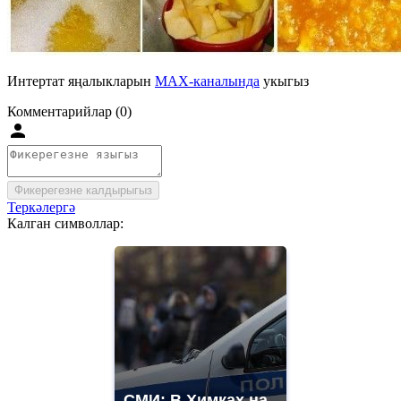
Интертат яңалыкларын
MAX-каналында
укыгыз
Комментарийлар (0)
Фикерегезне калдырыгыз
Теркәлергә
Калган символлар:
СМИ: В Химках на