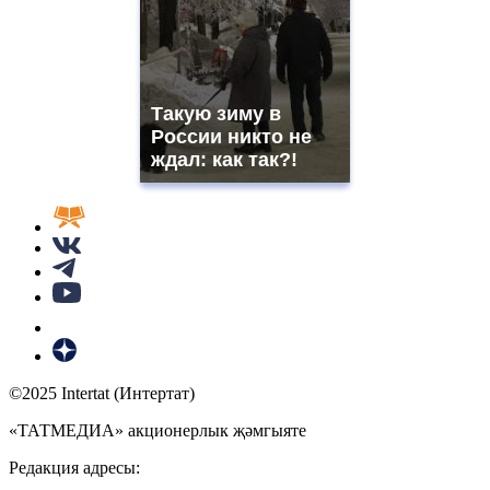
Такую зиму в
России никто не
ждал: как так?!
©2025 Intertat (Интертат)
«ТАТМЕДИА» акционерлык җәмгыяте
Редакция адресы: