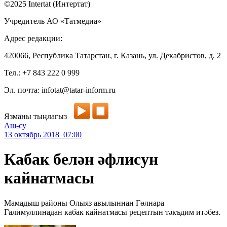
©2025 Intertat (Интертат)
Учредитель АО «Татмедиа»
Адрес редакции:
420066, Республика Татарстан, г. Казань, ул. Декабристов, д. 2
Тел.: +7 843 222 0 999
Эл. почта: infotat@tatar-inform.ru
Язманы тыңлагыз
Аш-су
13 октябрь 2018 07:00
Кабак белән әфлисун
кайнатмасы
Мамадыш районы Олыяз авылыннан Гөлнара
Галимуллинадан кабак кайнатмасы рецептын тәкъдим итәбез.