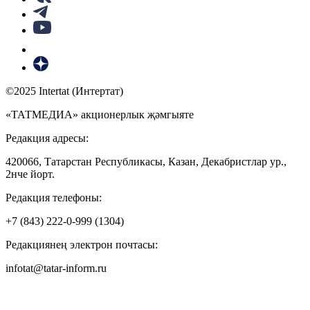
©2025 Intertat (Интертат)
«ТАТМЕДИА» акционерлык җәмгыяте
Редакция адресы:
420066, Татарстан Республикасы, Казан, Декабристлар ур.,
2нче йорт.
Редакция телефоны:
+7 (843) 222-0-999 (1304)
Редакциянең электрон почтасы:
infotat@tatar-inform.ru