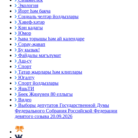
Экология
Йорт һәм бакча
Социаль челтәр йолдызлары
Хәвеф-хәтәр
Көн кадагы
Юмор
Һава торышы һәм ай календаре
Сорау-җавап
Бу кызык!
Файдалы мәгълүмат
Аш-су
Спорт
Татар җырлары һәм клиплары
Югалту
Спорт йолдызлары
ЯшьТИ
Бөек Җиңүнең 80 еллыгы
Видео
Выборы депутатов Государственной Думы
Федерального Собрания Российской Федерации
девятого созыва 20.09.2026