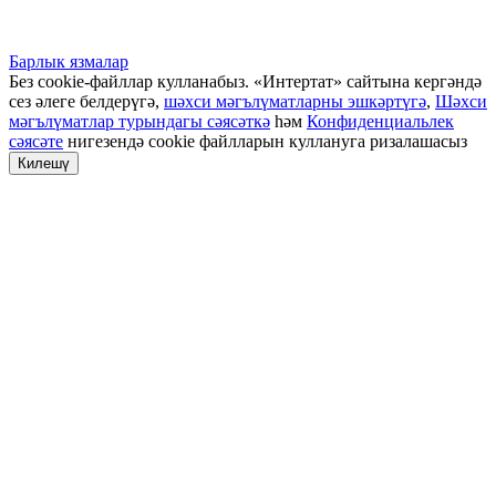
Барлык язмалар
Без cookie-файллар кулланабыз. «Интертат» сайтына кергәндә
сез әлеге белдерүгә,
шәхси мәгълүматларны эшкәртүгә
,
Шәхси
мәгълүматлар турындагы сәясәткә
һәм
Конфиденциальлек
сәясәте
нигезендә cookie файлларын куллануга ризалашасыз
Килешү