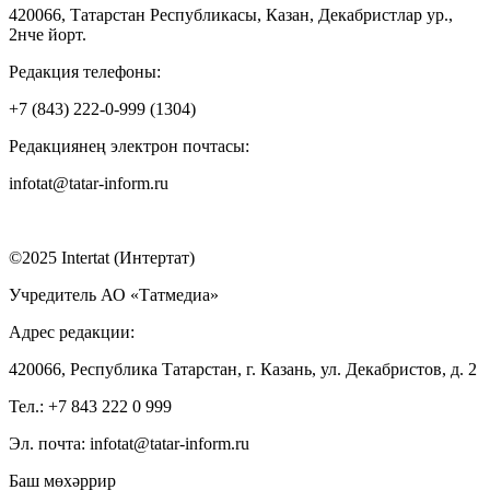
420066, Татарстан Республикасы, Казан, Декабристлар ур.,
2нче йорт.
Редакция телефоны:
+7 (843) 222-0-999 (1304)
Редакциянең электрон почтасы:
infotat@tatar-inform.ru
©2025 Intertat (Интертат)
Учредитель АО «Татмедиа»
Адрес редакции:
420066, Республика Татарстан, г. Казань, ул. Декабристов, д. 2
Тел.: +7 843 222 0 999
Эл. почта: infotat@tatar-inform.ru
Баш мөхәррир