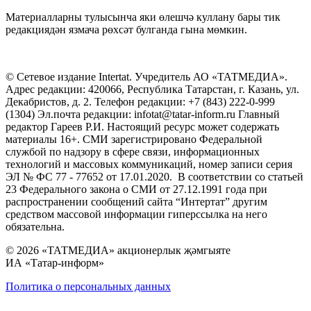
Материалларны тулысынча яки өлешчә куллану бары тик
редакциядән язмача рөхсәт булганда гына мөмкин.
© Сетевое издание Intertat. Учредитель АО «ТАТМЕДИА».
Адрес редакции: 420066, Республика Татарстан, г. Казань, ул.
Декабристов, д. 2. Телефон редакции: +7 (843) 222-0-999
(1304) Эл.почта редакции: infotat@tatar-inform.ru Главный
редактор Гареев Р.И. Настоящий ресурс может содержать
материалы 16+. СМИ зарегистрировано Федеральной
службой по надзору в сфере связи, информационных
технологий и массовых коммуникаций, номер записи серия
ЭЛ № ФС 77 - 77652 от 17.01.2020. В соответствии со статьей
23 Федерального закона о СМИ от 27.12.1991 года при
распространении сообщений сайта “Интертат” другим
средством массовой информации гиперссылка на него
обязательна.
© 2026 «ТАТМЕДИА» акционерлык җәмгыяте
ИА «Татар-информ»
Политика о персональных данных