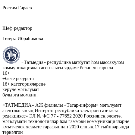
Рөстәм Гәрәев
Шеф-редактор
Гөлүзә Ибраһимова
«Татмедиа» республика матбугат һәм массакүләм
коммуникацияләр агентлыгы ярдәме белән чыгарыла.
16+
Әлеге ресурста
16+ категорияләренә
керүче мәгълүмат
булырга мөмкин.
«ТАТМЕДИА» АҖ филиалы «Татар-информ» мәгълүмат
агентлыгының Интертат республика электрон газетасы
редакциясе» ЭЛ № ФС 77 - 77652 2020 Россиянең элемтә,
мәгълүмати технологияләр һәм гаммәви коммуникацияләрне
күзәтчелек хезмәте тарафыннан 2020 елның 17 гыйнварында
теркәлгән