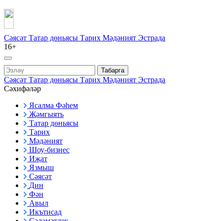
Сәясәт
Татар дөньясы
Тарих
Мәдәният
Эстрада
16+
Табарга
Сәясәт
Татар дөньясы
Тарих
Мәдәният
Эстрада
Сәхифәләр
Ясалма Фәһем
Җәмгыять
Татар дөньясы
Тарих
Мәдәният
Шоу-бизнес
Иҗат
Язмыш
Сәясәт
Дин
Фән
Авыл
Икътисад
Сәламәтлек