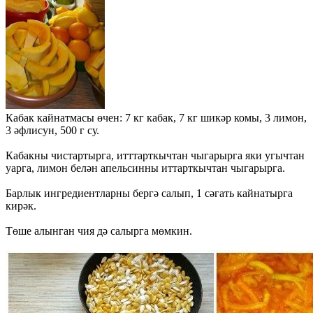
Кабак кайнатмасы өчен: 7 кг кабак, 7 кг шикәр комы, 3 лимон,
3 әфлисун, 500 г су.
Кабакны чистартырга, итттарткычтан чыгарырга яки угычтан
уарга, лимон белән апельсинны иттарткычтан чыгарырга.
Барлык ингредиентларны бергә салып, 1 сәгать кайнатырга
кирәк.
Төше алынган чия дә салырга мөмкин.