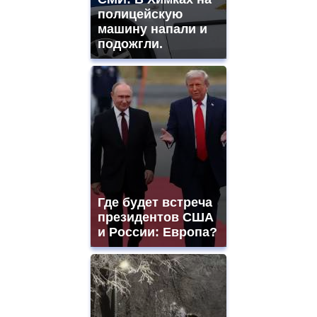
полицейскую
машину напали и
подожгли.
Где будет встреча
президентов США
и России: Европа?