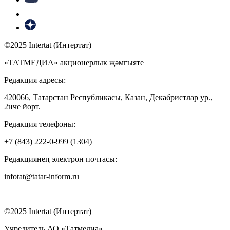
©2025 Intertat (Интертат)
«ТАТМЕДИА» акционерлык җәмгыяте
Редакция адресы:
420066, Татарстан Республикасы, Казан, Декабристлар ур.,
2нче йорт.
Редакция телефоны:
+7 (843) 222-0-999 (1304)
Редакциянең электрон почтасы:
infotat@tatar-inform.ru
©2025 Intertat (Интертат)
Учредитель АО «Татмедиа»