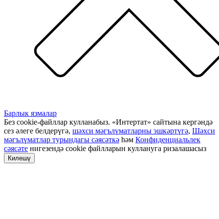
Барлык язмалар
Без cookie-файллар кулланабыз. «Интертат» сайтына кергәндә
сез әлеге белдерүгә,
шәхси мәгълүматларны эшкәртүгә
,
Шәхси
мәгълүматлар турындагы сәясәткә
һәм
Конфиденциальлек
сәясәте
нигезендә cookie файлларын куллануга ризалашасыз
Килешү