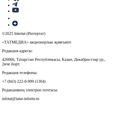
©2025 Intertat (Интертат)
«ТАТМЕДИА» акционерлык җәмгыяте
Редакция адресы:
420066, Татарстан Республикасы, Казан, Декабристлар ур.,
2нче йорт.
Редакция телефоны:
+7 (843) 222-0-999 (1304)
Редакциянең электрон почтасы:
infotat@tatar-inform.ru