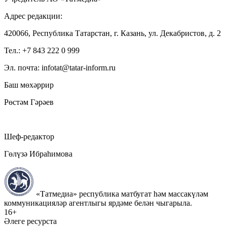
Адрес редакции:
420066, Республика Татарстан, г. Казань, ул. Декабристов, д. 2
Тел.: +7 843 222 0 999
Эл. почта: infotat@tatar-inform.ru
Баш мөхәррир
Рөстәм Гәрәев
Шеф-редактор
Гөлүзә Ибраһимова
«Татмедиа» республика матбугат һәм массакүләм
коммуникацияләр агентлыгы ярдәме белән чыгарыла.
16+
Әлеге ресурста