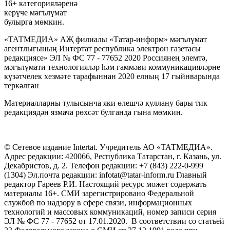
16+ категорияләренә
керүче мәгълүмат
булырга мөмкин.
«ТАТМЕДИА» АҖ филиалы «Татар-информ» мәгълүмат
агентлыгының Интертат республика электрон газетасы
редакциясе» ЭЛ № ФС 77 - 77652 2020 Россиянең элемтә,
мәгълүмати технологияләр һәм гаммәви коммуникацияләрне
күзәтчелек хезмәте тарафыннан 2020 елның 17 гыйнварында
теркәлгән
Материалларны тулысынча яки өлешчә куллану бары тик
редакциядән язмача рөхсәт булганда гына мөмкин.
© Сетевое издание Intertat. Учредитель АО «ТАТМЕДИА».
Адрес редакции: 420066, Республика Татарстан, г. Казань, ул.
Декабристов, д. 2. Телефон редакции: +7 (843) 222-0-999
(1304) Эл.почта редакции: infotat@tatar-inform.ru Главный
редактор Гареев Р.И. Настоящий ресурс может содержать
материалы 16+. СМИ зарегистрировано Федеральной
службой по надзору в сфере связи, информационных
технологий и массовых коммуникаций, номер записи серия
ЭЛ № ФС 77 - 77652 от 17.01.2020. В соответствии со статьей