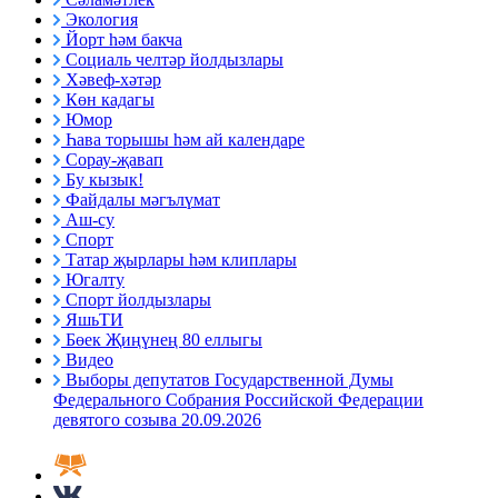
Экология
Йорт һәм бакча
Социаль челтәр йолдызлары
Хәвеф-хәтәр
Көн кадагы
Юмор
Һава торышы һәм ай календаре
Сорау-җавап
Бу кызык!
Файдалы мәгълүмат
Аш-су
Спорт
Татар җырлары һәм клиплары
Югалту
Спорт йолдызлары
ЯшьТИ
Бөек Җиңүнең 80 еллыгы
Видео
Выборы депутатов Государственной Думы
Федерального Собрания Российской Федерации
девятого созыва 20.09.2026