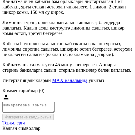
Кайнатма өчен кабыгы һәм орлыклары чистартылган 1 кг
кабачки, ярты стакан әстерхан чикләвеге, 1 лимон, 2 стакан
шикәр комы, 150 мл су кирәк.
Лимонны турап, орлыкларын алып ташлагыз, блендерда
ваклагыз. Калын аслы кәстрүлгә лимонны салыгыз, шикәр
комы өстәп, эретеп бетерегез.
Кабыгы һәм орлыгы алынган кабачкины ваклап турагыз,
лимонлы сиропка салыгыз, шикәрне өстәп бетерегез, әстерхан
чикләвеген салыгыз (ваклап та, вакламыйча да ярый).
Кайнатманы салмак утта 45 минут пешерегез. Аннары
стериль банкаларга салып, стериль капкачлар белән каплагыз.
Интертат яңалыкларын
MAX-каналында
укыгыз
Комментарийлар (0)
Фикерегезне калдырыгыз
Теркәлергә
Калган символлар: