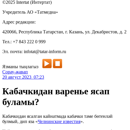
©2025 Intertat (Интертат)
Учредитель АО «Татмедиа»
Адрес редакции:
420066, Республика Татарстан, г. Казань, ул. Декабристов, д. 2
Тел.: +7 843 222 0 999
Эл. почта: infotat@tatar-inform.ru
Язманы тыңлагыз
Сорау-җавап
20 август 2023 07:23
Кабачкидан варенье ясап
буламы?
Кабачкидан ясалган кайнатмада кабачки тәме бөтенләй
булмый, дип яза «
Челнинские известия
».