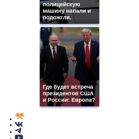
полицейскую
машину напали и
подожгли.
Где будет встреча
президентов США
и России: Европа?