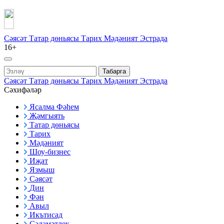
Сәясәт
Татар дөньясы
Тарих
Мәдәният
Эстрада
16+
Табарга
Сәясәт
Татар дөньясы
Тарих
Мәдәният
Эстрада
Сәхифәләр
Ясалма Фәһем
Җәмгыять
Татар дөньясы
Тарих
Мәдәният
Шоу-бизнес
Иҗат
Язмыш
Сәясәт
Дин
Фән
Авыл
Икътисад
Сәламәтлек