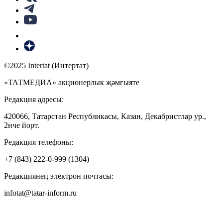
©2025 Intertat (Интертат)
«ТАТМЕДИА» акционерлык җәмгыяте
Редакция адресы:
420066, Татарстан Республикасы, Казан, Декабристлар ур.,
2нче йорт.
Редакция телефоны:
+7 (843) 222-0-999 (1304)
Редакциянең электрон почтасы:
infotat@tatar-inform.ru