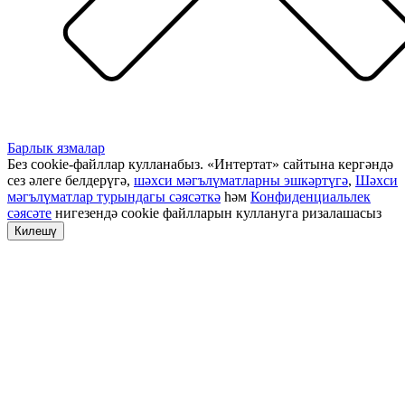
Барлык язмалар
Без cookie-файллар кулланабыз. «Интертат» сайтына кергәндә
сез әлеге белдерүгә,
шәхси мәгълүматларны эшкәртүгә
,
Шәхси
мәгълүматлар турындагы сәясәткә
һәм
Конфиденциальлек
сәясәте
нигезендә cookie файлларын куллануга ризалашасыз
Килешү