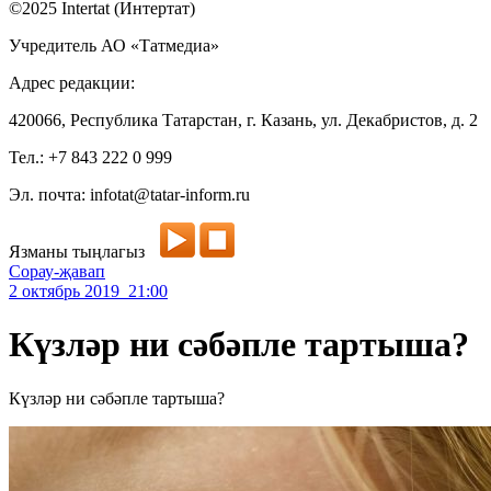
©2025 Intertat (Интертат)
Учредитель АО «Татмедиа»
Адрес редакции:
420066, Республика Татарстан, г. Казань, ул. Декабристов, д. 2
Тел.: +7 843 222 0 999
Эл. почта: infotat@tatar-inform.ru
Язманы тыңлагыз
Сорау-җавап
2 октябрь 2019 21:00
Күзләр ни сәбәпле тартыша?
Күзләр ни сәбәпле тартыша?