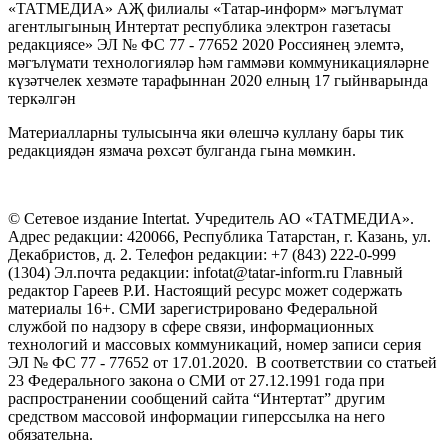
«ТАТМЕДИА» АҖ филиалы «Татар-информ» мәгълүмат
агентлыгының Интертат республика электрон газетасы
редакциясе» ЭЛ № ФС 77 - 77652 2020 Россиянең элемтә,
мәгълүмати технологияләр һәм гаммәви коммуникацияләрне
күзәтчелек хезмәте тарафыннан 2020 елның 17 гыйнварында
теркәлгән
Материалларны тулысынча яки өлешчә куллану бары тик
редакциядән язмача рөхсәт булганда гына мөмкин.
© Сетевое издание Intertat. Учредитель АО «ТАТМЕДИА».
Адрес редакции: 420066, Республика Татарстан, г. Казань, ул.
Декабристов, д. 2. Телефон редакции: +7 (843) 222-0-999
(1304) Эл.почта редакции: infotat@tatar-inform.ru Главный
редактор Гареев Р.И. Настоящий ресурс может содержать
материалы 16+. СМИ зарегистрировано Федеральной
службой по надзору в сфере связи, информационных
технологий и массовых коммуникаций, номер записи серия
ЭЛ № ФС 77 - 77652 от 17.01.2020. В соответствии со статьей
23 Федерального закона о СМИ от 27.12.1991 года при
распространении сообщений сайта “Интертат” другим
средством массовой информации гиперссылка на него
обязательна.