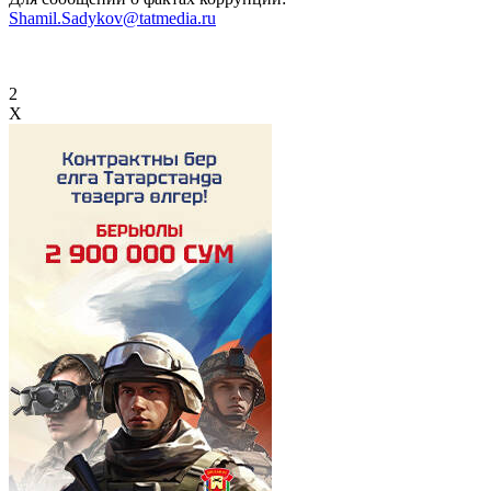
Shamil.Sadykov@tatmedia.ru
2
X