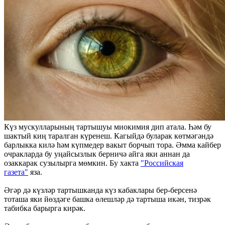
Күз мускулларының тартышуы миокимия дип атала. Һәм бу
шактый киң таралган күренеш. Кагыйдә буларак көтмәгәндә
барлыкка килә һәм күпмедер вакыт борчып тора. Әмма кайбер
очракларда бу уңайсызлык берничә айга яки аннан да
озаккарак сузылырга мөмкин. Бу хакта
"Российская
газета"
яза.
Әгәр дә күзләр тартышканда күз кабаклары бер-берсенә
тоташа яки йөздәге башка өлешләр дә тартыша икән, тизрәк
табибка барырга кирәк.