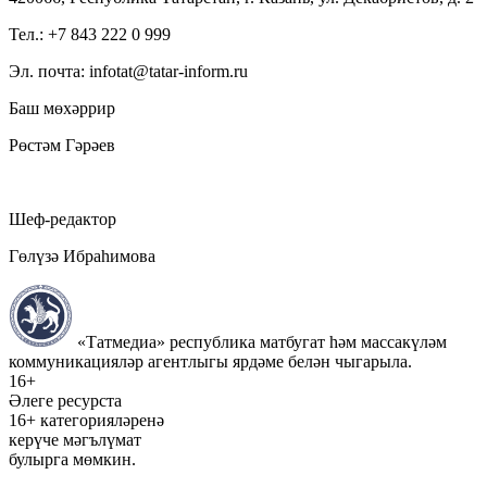
Тел.: +7 843 222 0 999
Эл. почта: infotat@tatar-inform.ru
Баш мөхәррир
Рөстәм Гәрәев
Шеф-редактор
Гөлүзә Ибраһимова
«Татмедиа» республика матбугат һәм массакүләм
коммуникацияләр агентлыгы ярдәме белән чыгарыла.
16+
Әлеге ресурста
16+ категорияләренә
керүче мәгълүмат
булырга мөмкин.