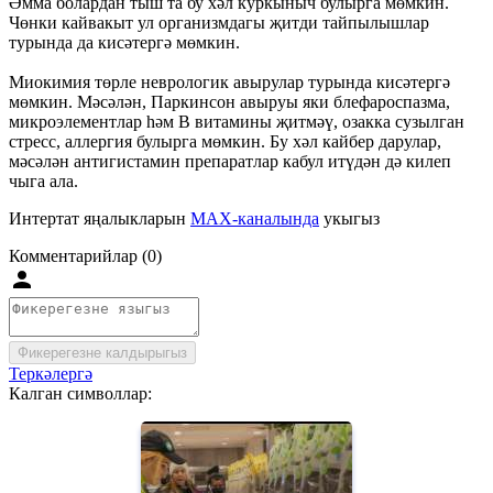
Әмма болардан тыш та бу хәл куркыныч булырга мөмкин.
Чөнки кайвакыт ул организмдагы җитди тайпылышлар
турында да кисәтергә мөмкин.
Миокимия төрле неврологик авырулар турында кисәтергә
мөмкин. Мәсәлән, Паркинсон авыруы яки блефароспазма,
микроэлементлар һәм В витамины җитмәү, озакка сузылган
стресс, аллергия булырга мөмкин. Бу хәл кайбер дарулар,
мәсәлән антигистамин препаратлар кабул итүдән дә килеп
чыга ала.
Интертат яңалыкларын
MAX-каналында
укыгыз
Комментарийлар (0)
Фикерегезне калдырыгыз
Теркәлергә
Калган символлар: