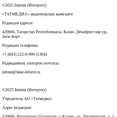
©2025 Intertat (Интертат)
«ТАТМЕДИА» акционерлык җәмгыяте
Редакция адресы:
420066, Татарстан Республикасы, Казан, Декабристлар ур.,
2нче йорт.
Редакция телефоны:
+7 (843) 222-0-999 (1304)
Редакциянең электрон почтасы:
infotat@tatar-inform.ru
©2025 Intertat (Интертат)
Учредитель АО «Татмедиа»
Адрес редакции:
420066, Республика Татарстан, г. Казань, ул. Декабристов, д. 2