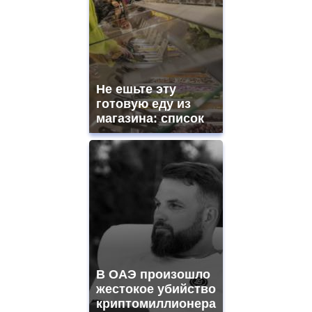
Не ешьте эту
готовую еду из
магазина: список
В ОАЭ произошло
жестокое убийство
криптомиллионера