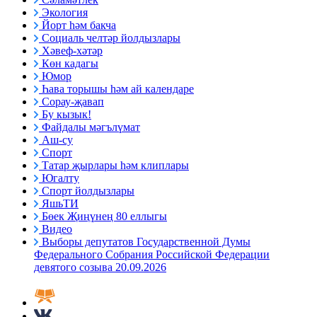
Экология
Йорт һәм бакча
Социаль челтәр йолдызлары
Хәвеф-хәтәр
Көн кадагы
Юмор
Һава торышы һәм ай календаре
Сорау-җавап
Бу кызык!
Файдалы мәгълүмат
Аш-су
Спорт
Татар җырлары һәм клиплары
Югалту
Спорт йолдызлары
ЯшьТИ
Бөек Җиңүнең 80 еллыгы
Видео
Выборы депутатов Государственной Думы
Федерального Собрания Российской Федерации
девятого созыва 20.09.2026