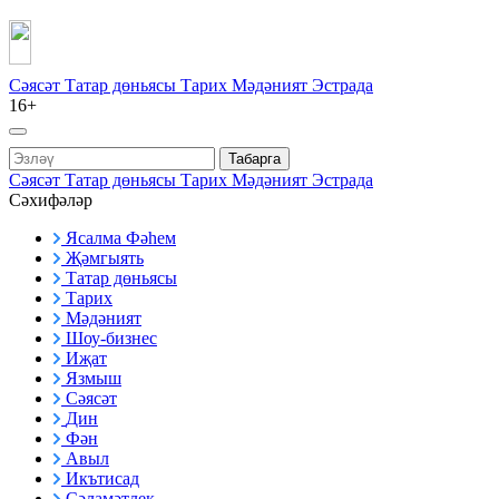
Сәясәт
Татар дөньясы
Тарих
Мәдәният
Эстрада
16+
Табарга
Сәясәт
Татар дөньясы
Тарих
Мәдәният
Эстрада
Сәхифәләр
Ясалма Фәһем
Җәмгыять
Татар дөньясы
Тарих
Мәдәният
Шоу-бизнес
Иҗат
Язмыш
Сәясәт
Дин
Фән
Авыл
Икътисад
Сәламәтлек