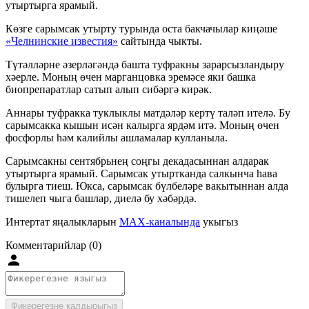
утыртырга ярамый.
Көзге сарымсак утырту турында оста бакчачылар киңәше
«Челнинские известия»
сайтында чыкты.
Түтәлләрне әзерләгәндә башта туфракны зарарсызландыру
хәерле. Моның өчен марганцовка эремәсе яки башка
биопрепаратлар сатып алып сибәргә кирәк.
Аннары туфракка туклыклы матдәләр кертү таләп ителә. Бу
сарымсакка кышын исән калырга ярдәм итә. Моның өчен
фосфорлы һәм калийлы ашламалар кулланыла.
Сарымсакны сентябрьнең соңгы декадасыннан алдарак
утыртырга ярамый. Сарымсак утыртканда салкынча һава
булырга тиеш. Юкса, сарымсак бүлбеләре вакытыннан алда
тишелеп чыга башлар, диелә бу хәбәрдә.
Интертат яңалыкларын
MAX-каналында
укыгыз
Комментарийлар (0)
Фикерегезне калдырыгыз