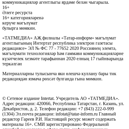
коммуникацияләр агентлыгы ярдәме белән чыгарыла.
16+
Әлеге ресурста
16+ категорияләренә
керүче мәгълүмат
булырга мөмкин.
«ТАТМЕДИА» АҖ филиалы «Татар-информ» мәгълүмат
агентлыгының Интертат республика электрон газетасы
редакциясе» ЭЛ № ФС 77 - 77652 2020 Россиянең элемтә,
мәгълүмати технологияләр һәм гаммәви коммуникацияләрне
күзәтчелек хезмәте тарафыннан 2020 елның 17 гыйнварында
теркәлгән
Материалларны тулысынча яки өлешчә куллану бары тик
редакциядән язмача рөхсәт булганда гына мөмкин.
© Сетевое издание Intertat. Учредитель АО «ТАТМЕДИА».
Адрес редакции: 420066, Республика Татарстан, г. Казань, ул.
Декабристов, д. 2. Телефон редакции: +7 (843) 222-0-999
(1304) Эл.почта редакции: infotat@tatar-inform.ru Главный
редактор Гареев Р.И. Настоящий ресурс может содержать
материалы 16+. СМИ зарегистрировано Федеральной