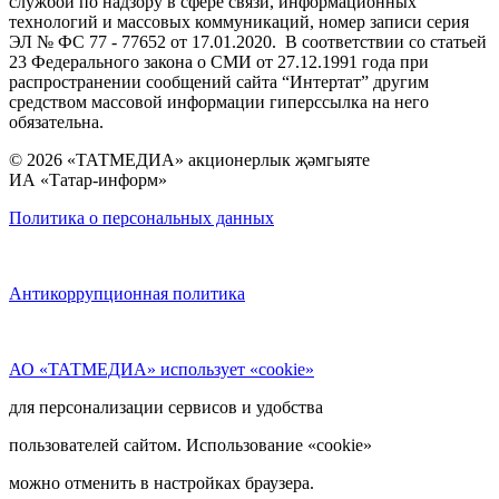
службой по надзору в сфере связи, информационных
технологий и массовых коммуникаций, номер записи серия
ЭЛ № ФС 77 - 77652 от 17.01.2020. В соответствии со статьей
23 Федерального закона о СМИ от 27.12.1991 года при
распространении сообщений сайта “Интертат” другим
средством массовой информации гиперссылка на него
обязательна.
© 2026 «ТАТМЕДИА» акционерлык җәмгыяте
ИА «Татар-информ»
Политика о персональных данных
Антикоррупционная политика
АО «ТАТМЕДИА» использует «cookie»
для персонализации сервисов и удобства
пользователей сайтом. Использование «cookie»
можно отменить в настройках браузера.