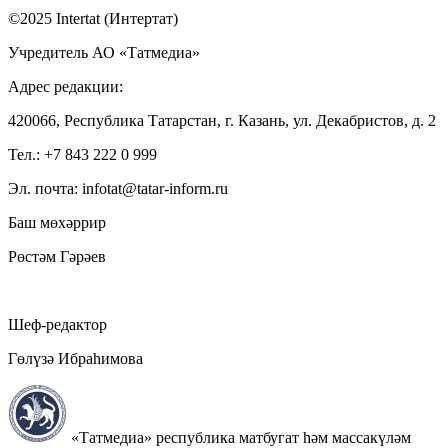
©2025 Intertat (Интертат)
Учредитель АО «Татмедиа»
Адрес редакции:
420066, Республика Татарстан, г. Казань, ул. Декабристов, д. 2
Тел.: +7 843 222 0 999
Эл. почта: infotat@tatar-inform.ru
Баш мөхәррир
Рөстәм Гәрәев
Шеф-редактор
Гөлүзә Ибраһимова
«Татмедиа» республика матбугат һәм массакүләм