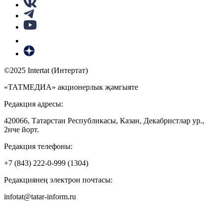
©2025 Intertat (Интертат)
«ТАТМЕДИА» акционерлык җәмгыяте
Редакция адресы:
420066, Татарстан Республикасы, Казан, Декабристлар ур.,
2нче йорт.
Редакция телефоны:
+7 (843) 222-0-999 (1304)
Редакциянең электрон почтасы:
infotat@tatar-inform.ru