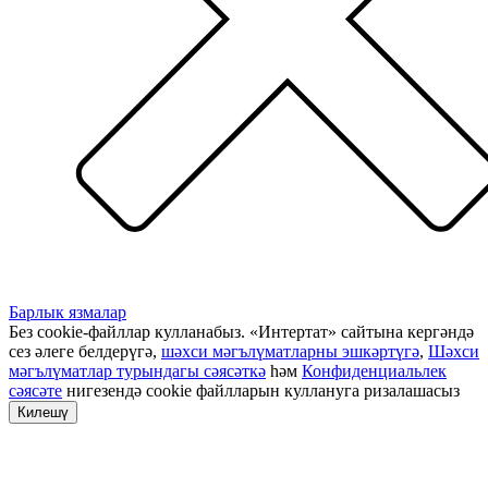
Барлык язмалар
Без cookie-файллар кулланабыз. «Интертат» сайтына кергәндә
сез әлеге белдерүгә,
шәхси мәгълүматларны эшкәртүгә
,
Шәхси
мәгълүматлар турындагы сәясәткә
һәм
Конфиденциальлек
сәясәте
нигезендә cookie файлларын куллануга ризалашасыз
Килешү