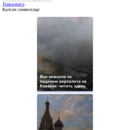
Теркәлергә
Калган символлар:
Все новости по
падению вертолета на
Кавказе: читать здесь