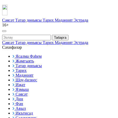
Сәясәт
Татар дөньясы
Тарих
Мәдәният
Эстрада
16+
Табарга
Сәясәт
Татар дөньясы
Тарих
Мәдәният
Эстрада
Сәхифәләр
Ясалма Фәһем
Җәмгыять
Татар дөньясы
Тарих
Мәдәният
Шоу-бизнес
Иҗат
Язмыш
Сәясәт
Дин
Фән
Авыл
Икътисад
Сәламәтлек