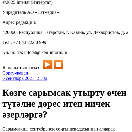
©2025 Intertat (Интертат)
Учредитель АО «Татмедиа»
Адрес редакции:
420066, Республика Татарстан, г. Казань, ул. Декабристов, д. 2
Тел.: +7 843 222 0 999
Эл. почта: infotat@tatar-inform.ru
Язманы тыңлагыз
Сорау-җавап
6 сентябрь 2021 21:00
Көзге сарымсак утырту өчен
түтәлне дөрес итеп ничек
әзерләргә?
Сарымсакны сентябрьнең соңгы декадасыннан алдарак