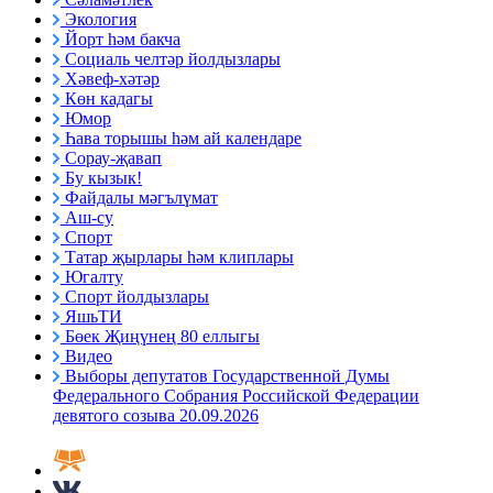
Экология
Йорт һәм бакча
Социаль челтәр йолдызлары
Хәвеф-хәтәр
Көн кадагы
Юмор
Һава торышы һәм ай календаре
Сорау-җавап
Бу кызык!
Файдалы мәгълүмат
Аш-су
Спорт
Татар җырлары һәм клиплары
Югалту
Спорт йолдызлары
ЯшьТИ
Бөек Җиңүнең 80 еллыгы
Видео
Выборы депутатов Государственной Думы
Федерального Собрания Российской Федерации
девятого созыва 20.09.2026