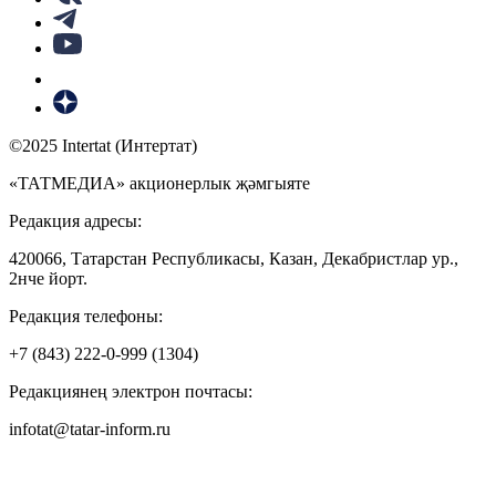
©2025 Intertat (Интертат)
«ТАТМЕДИА» акционерлык җәмгыяте
Редакция адресы:
420066, Татарстан Республикасы, Казан, Декабристлар ур.,
2нче йорт.
Редакция телефоны:
+7 (843) 222-0-999 (1304)
Редакциянең электрон почтасы:
infotat@tatar-inform.ru