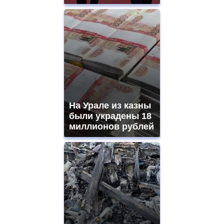
На Урале из казны
были украдены 18
миллионов рублей