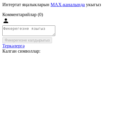
Интертат яңалыкларын
MAX-каналында
укыгыз
Комментарийлар (0)
Фикерегезне калдырыгыз
Теркәлергә
Калган символлар: