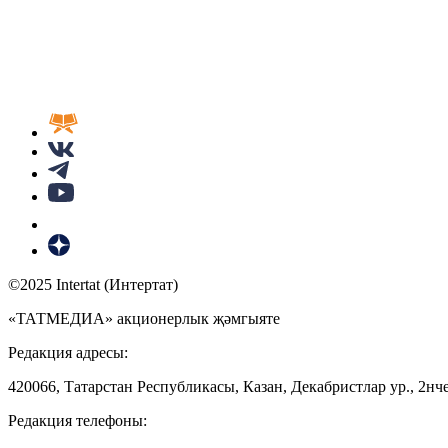
©2025 Intertat (Интертат)
«ТАТМЕДИА» акционерлык җәмгыяте
Редакция адресы:
420066, Татарстан Республикасы, Казан, Декабристлар ур., 2нче
Редакция телефоны: