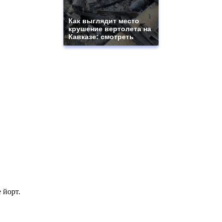
Как выглядит место
крушение вертолета на
Кавказе: смотреть
 йорт.