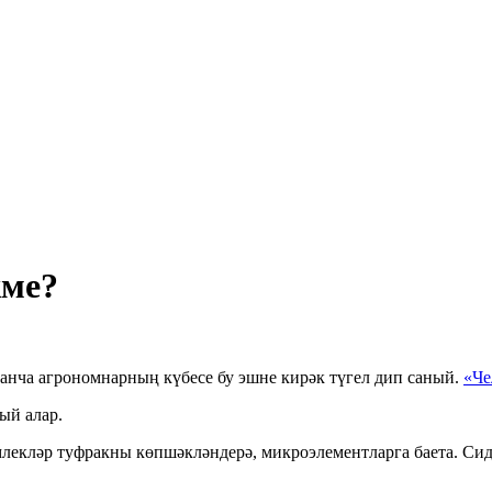
кме?
манча агрономнарның күбесе бу эшне кирәк түгел дип саный.
«Че
ый алар.
емлекләр туфракны көпшәкләндерә, микроэлементларга баета. Сид