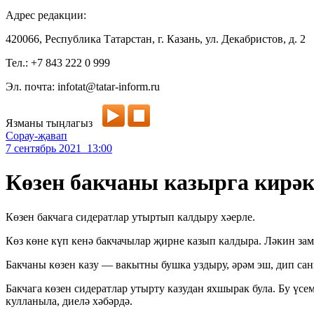
Адрес редакции:
420066, Республика Татарстан, г. Казань, ул. Декабристов, д. 2
Тел.: +7 843 222 0 999
Эл. почта: infotat@tatar-inform.ru
Язманы тыңлагыз
Сорау-җавап
7 сентябрь 2021 13:00
Көзен бакчаны казырга кирә
Көзен бакчага сидератлар утыртып калдыру хәерле.
Көз көне күп кенә бакчачылар җирне казып калдыра. Ләкин за
Бакчаны көзен казу — вакытны бушка уздыру, әрәм эш, дип сан
Бакчага көзен сидератлар утырту казудан яхшырак була. Бу үс
кулланыла, диелә хәбәрдә.