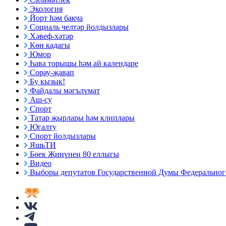
Экология
Йорт һәм бакча
Социаль челтәр йолдызлары
Хәвеф-хәтәр
Көн кадагы
Юмор
Һава торышы һәм ай календаре
Сорау-җавап
Бу кызык!
Файдалы мәгълүмат
Аш-су
Спорт
Татар җырлары һәм клиплары
Югалту
Спорт йолдызлары
ЯшьТИ
Бөек Җиңүнең 80 еллыгы
Видео
Выборы депутатов Государственной Думы Федерального