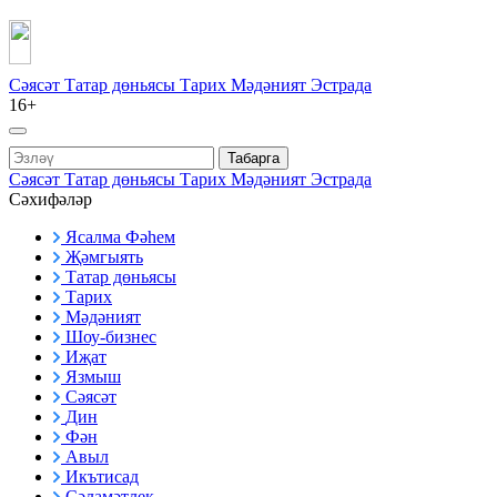
Сәясәт
Татар дөньясы
Тарих
Мәдәният
Эстрада
16+
Табарга
Сәясәт
Татар дөньясы
Тарих
Мәдәният
Эстрада
Сәхифәләр
Ясалма Фәһем
Җәмгыять
Татар дөньясы
Тарих
Мәдәният
Шоу-бизнес
Иҗат
Язмыш
Сәясәт
Дин
Фән
Авыл
Икътисад
Сәламәтлек