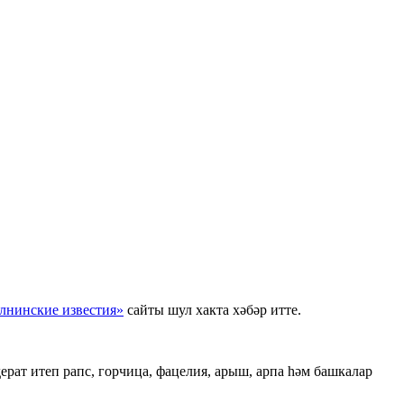
лнинские
известия
»
сайты шул хакта хәбәр итте.
ерат итеп рапс, горчица, фацелия, арыш, арпа һәм башкалар