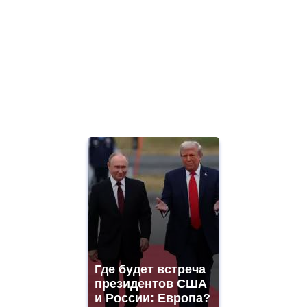
Где будет встреча
президентов США
и России: Европа?