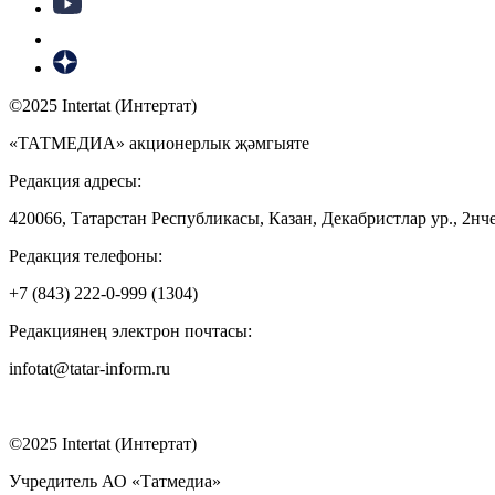
©2025 Intertat (Интертат)
«ТАТМЕДИА» акционерлык җәмгыяте
Редакция адресы:
420066, Татарстан Республикасы, Казан, Декабристлар ур., 2нче
Редакция телефоны:
+7 (843) 222-0-999 (1304)
Редакциянең электрон почтасы:
infotat@tatar-inform.ru
©2025 Intertat (Интертат)
Учредитель АО «Татмедиа»