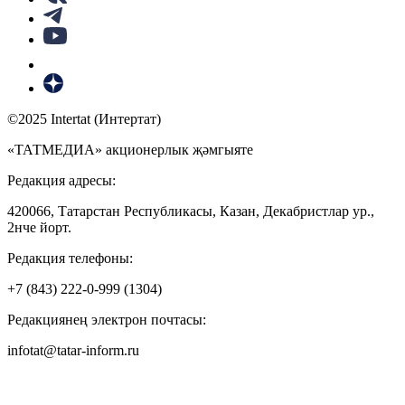
©2025 Intertat (Интертат)
«ТАТМЕДИА» акционерлык җәмгыяте
Редакция адресы:
420066, Татарстан Республикасы, Казан, Декабристлар ур.,
2нче йорт.
Редакция телефоны:
+7 (843) 222-0-999 (1304)
Редакциянең электрон почтасы:
infotat@tatar-inform.ru