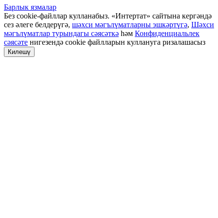
Барлык язмалар
Без cookie-файллар кулланабыз. «Интертат» сайтына кергәндә
сез әлеге белдерүгә,
шәхси мәгълүматларны эшкәртүгә
,
Шәхси
мәгълүматлар турындагы сәясәткә
һәм
Конфиденциальлек
сәясәте
нигезендә cookie файлларын куллануга ризалашасыз
Килешү