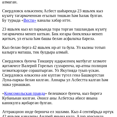
алмаган.
Свердловск өлкәсенең Асбест шәһәрендә 23 яшьлек кыз
күзәтү тәгәрмәченнән егылып төшкән һәм һәлак булган.
Бу турыда «
Вести»
каналы хәбәр итте.
23 яшьлек кыз ял паркында тора торган ташландык күзәтү
тәгәрмәченә менеп киткән. Бик югары биеклеккә менеп
җиткәч, ул егыла һәм башы белән асфальтка бәрелә.
Кыз белән бергә 42 яшьлек ир-ат та була. Ул кызны тотып
калырга маташа, тик булдыра алмый.
Свердловск буенча Тикшерү идарәсенең матбугат хезмәте
җитәкчесе Валерий Горелых сүзләренчә, ир-атны полиция
хезмәткәрләре сораштырган. Ул Якутиядә туып-үскән.
Свердловск өлкәсенә әле күптән түгел генә Башкортстан
Луна-паркы белән килгән. Аннары ул Асбестта калган һәм
эшкә урнашкан.
«
Комсомольская правда
» белешмәсе буенча, кыз бирегә
Кубаньнан килгән. Әнисе аны Асбетска әбисе янына
каникулга җибәргән булган.
Аттракцион инде берничә ел эшләми. Кыз 4 сентябрьдә иртүк
42 яшьлек кавалеры Андрей янына килә. Алар арасында