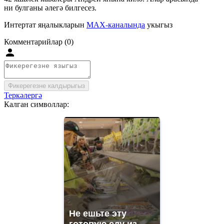
ни булганы әлегә билгесез.
Интертат яңалыкларын
MAX-каналында
укыгыз
Комментарийлар (0)
Фикерегезне калдырыгыз
Теркәлергә
Калган символлар:
Не ешьте эту
готовую еду из