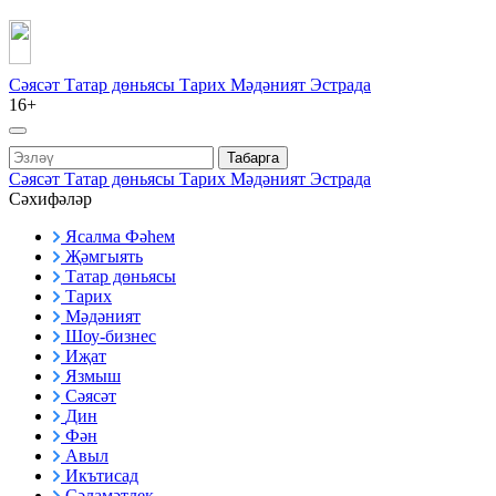
Сәясәт
Татар дөньясы
Тарих
Мәдәният
Эстрада
16+
Табарга
Сәясәт
Татар дөньясы
Тарих
Мәдәният
Эстрада
Сәхифәләр
Ясалма Фәһем
Җәмгыять
Татар дөньясы
Тарих
Мәдәният
Шоу-бизнес
Иҗат
Язмыш
Сәясәт
Дин
Фән
Авыл
Икътисад
Сәламәтлек