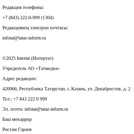
Редакция телефоны:
+7 (843) 222-0-999 (1304)
Редакциянең электрон почтасы:
infotat@tatar-inform.ru
©2025 Intertat (Интертат)
Учредитель АО «Татмедиа»
Адрес редакции:
420066, Республика Татарстан, г. Казань, ул. Декабристов, д. 2
Тел.: +7 843 222 0 999
Эл. почта: infotat@tatar-inform.ru
Баш мөхәррир
Рөстәм Гәрәев