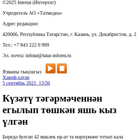
©2025 Intertat (Интертат)
Учредитель АО «Татмедиа»
Адрес редакции:
420066, Республика Татарстан, г. Казань, ул. Декабристов, д. 2
Тел.: +7 843 222 0 999
Эл. почта: infotat@tatar-inform.ru
Язманы тыңлагыз
Хәвеф-хәтәр
5 сентябрь 2021 13:56
Күзәтү тәгәрмәченнән
егылып төшкән яшь кыз
үлгән
Биредә булган 42 яшьлек ир-ат та мәрхүмәне тотып кала