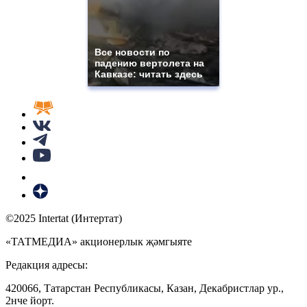
Все новости по
падению вертолета на
Кавказе: читать здесь
©2025 Intertat (Интертат)
«ТАТМЕДИА» акционерлык җәмгыяте
Редакция адресы:
420066, Татарстан Республикасы, Казан, Декабристлар ур.,
2нче йорт.