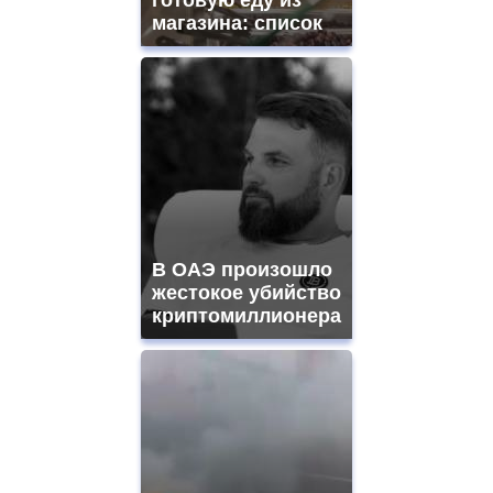
магазина: список
В ОАЭ произошло
жестокое убийство
криптомиллионера