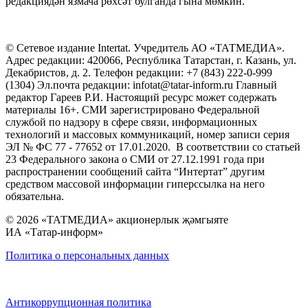
редакциядән язмача рөхсәт булганда гына мөмкин.
© Сетевое издание Intertat. Учредитель АО «ТАТМЕДИА».
Адрес редакции: 420066, Республика Татарстан, г. Казань, ул.
Декабристов, д. 2. Телефон редакции: +7 (843) 222-0-999
(1304) Эл.почта редакции: infotat@tatar-inform.ru Главный
редактор Гареев Р.И. Настоящий ресурс может содержать
материалы 16+. СМИ зарегистрировано Федеральной
службой по надзору в сфере связи, информационных
технологий и массовых коммуникаций, номер записи серия
ЭЛ № ФС 77 - 77652 от 17.01.2020. В соответствии со статьей
23 Федерального закона о СМИ от 27.12.1991 года при
распространении сообщений сайта “Интертат” другим
средством массовой информации гиперссылка на него
обязательна.
© 2026 «ТАТМЕДИА» акционерлык җәмгыяте
ИА «Татар-информ»
Политика о персональных данных
Антикоррупционная политика