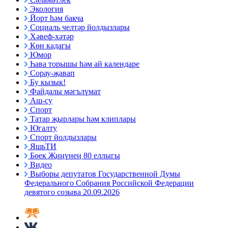
Экология
Йорт һәм бакча
Социаль челтәр йолдызлары
Хәвеф-хәтәр
Көн кадагы
Юмор
Һава торышы һәм ай календаре
Сорау-җавап
Бу кызык!
Файдалы мәгълүмат
Аш-су
Спорт
Татар җырлары һәм клиплары
Югалту
Спорт йолдызлары
ЯшьТИ
Бөек Җиңүнең 80 еллыгы
Видео
Выборы депутатов Государственной Думы
Федерального Собрания Российской Федерации
девятого созыва 20.09.2026