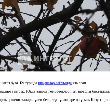
нигез була. Бу турыда
киңәшләр сайтында
язылган.
ашларга кирәк. Юкса аларда гөмбәчекләр һәм зарарлы бактериялә
рның личинкалары үлеп бетә, чүп үләннәре дә үсми. Казу тирән