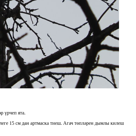
р үрчеп ята.
леге 15 см дан артмаска тиеш. Агач төпләрен дымлы килеш