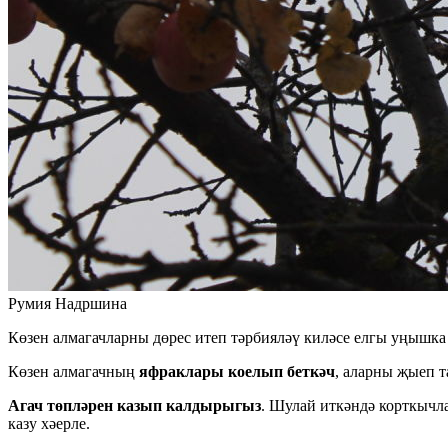
Румия Надршина
Көзен алмагачларны дөрес итеп тәрбияләү киләсе елгы уңышка 
Көзен алмагачның
яфраклары коелып беткәч
, аларны җыеп т
Агач төпләрен казып калдырыгыз
. Шулай иткәндә корткычла
казу хәерле.