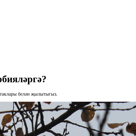
рбияләргә?
отаклары белән җылытыгыз.