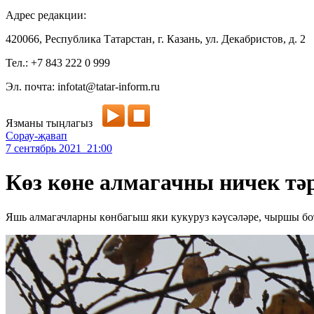
Адрес редакции:
420066, Республика Татарстан, г. Казань, ул. Декабристов, д. 2
Тел.: +7 843 222 0 999
Эл. почта: infotat@tatar-inform.ru
Язманы тыңлагыз
Сорау-җавап
7 сентябрь 2021 21:00
Көз көне алмагачны ничек тә
Яшь алмагачларны көнбагыш яки кукуруз кәүсәләре, чыршы б