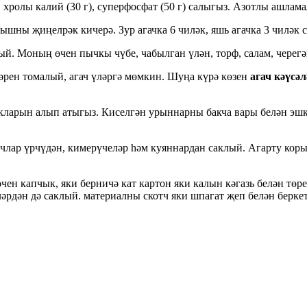
с, хролы калий (30 г), суперфосфат (50 г) салыгыз. Азотлы ашлам
кышны җиңелрәк кичерә. Зур агачка 6 чиләк, яшь агачка 3 чиләк с
ый. Моның өчен пычкы чүбе, чабылган үлән, торф, салам, черегә
рен томалый, агач үләргә мөмкин. Шуңа күрә көзен
агач кәүсә
акларын алып атыгыз. Киселгән урыннарны бакча вары белән эш
лар үрчүдән, кимерүчеләр һәм куяннардан саклый. Агарту коры 
ен капчык, яки берничә кат картон яки калын кәгазь белән төр
дән дә саклый. материалны скотч яки шпагат җеп белән беркете