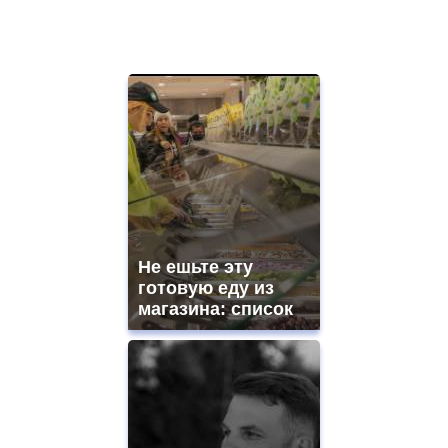
Не ешьте эту
готовую еду из
магазина: список