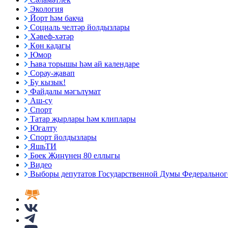
Экология
Йорт һәм бакча
Социаль челтәр йолдызлары
Хәвеф-хәтәр
Көн кадагы
Юмор
Һава торышы һәм ай календаре
Сорау-җавап
Бу кызык!
Файдалы мәгълүмат
Аш-су
Спорт
Татар җырлары һәм клиплары
Югалту
Спорт йолдызлары
ЯшьТИ
Бөек Җиңүнең 80 еллыгы
Видео
Выборы депутатов Государственной Думы Федерального