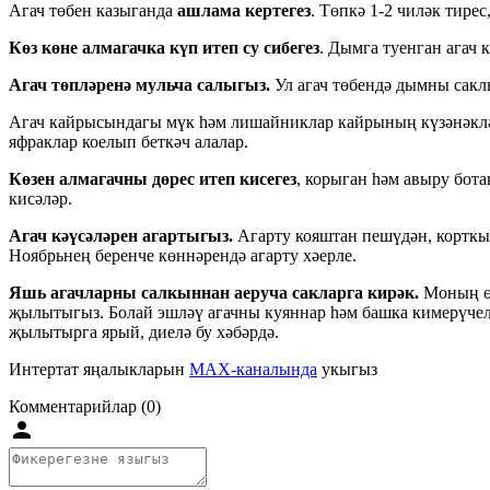
Агач төбен казыганда
ашлама кертегез
. Төпкә 1-2 чиләк тире
Көз көне алмагачка күп итеп су сибегез
. Дымга туенган агач 
Агач төпләренә мульча салыгыз.
Ул агач төбендә дымны сакл
Агач кайрысындагы мүк һәм лишайниклар кайрының күзәнәклә
яфраклар коелып беткәч алалар.
Көзен алмагачны дөрес итеп кисегез
, корыган һәм авыру бот
кисәләр.
Агач кәүсәләрен агартыгыз.
Агарту кояштан пешүдән, корткыч
Ноябрьнең беренче көннәрендә агарту хәерле.
Яшь агачларны салкыннан аеруча сакларга кирәк.
Моның өч
җылытыгыз. Болай эшләү агачны куяннар һәм башка кимерүчеләр
җылытырга ярый, диелә бу хәбәрдә.
Интертат яңалыкларын
MAX-каналында
укыгыз
Комментарийлар (0)