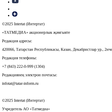
©2025 Intertat (Интертат)
«ТАТМЕДИА» акционерлык җәмгыяте
Редакция адресы:
420066, Татарстан Республикасы, Казан, Декабристлар ур., 2нче
Редакция телефоны:
+7 (843) 222-0-999 (1304)
Редакциянең электрон почтасы:
infotat@tatar-inform.ru
©2025 Intertat (Интертат)
Учредитель АО «Татмедиа»