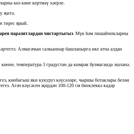
аларны көз көне кертмәү хәерле.
у җитә.
н тирес ярый.
ләрен паразитлардан чистартыгыз
. Мүк һәм лишайникларны
кәртегез. Алмагачын салкыннар башланырга ике атна алдан
көнне, температура 3 градустан да кимрәк булмаганда эшләнә.
егез, көнбагыш яки кукуруз кәүсәләре, чыршы ботаклары белән
гез. Агач кәүсәсен җирдән 100-120 см биеклеккә кадәр