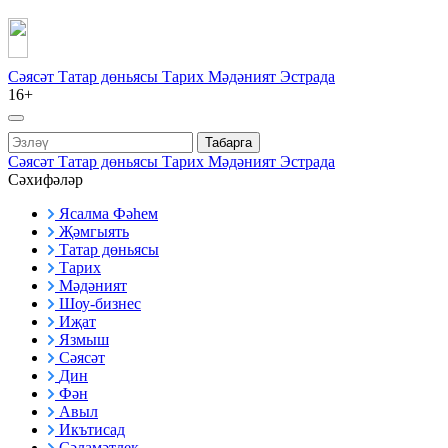
Сәясәт
Татар дөньясы
Тарих
Мәдәният
Эстрада
16+
Табарга
Сәясәт
Татар дөньясы
Тарих
Мәдәният
Эстрада
Сәхифәләр
Ясалма Фәһем
Җәмгыять
Татар дөньясы
Тарих
Мәдәният
Шоу-бизнес
Иҗат
Язмыш
Сәясәт
Дин
Фән
Авыл
Икътисад
Сәламәтлек