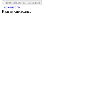
Фикерегезне калдырыгыз
Теркәлергә
Калган символлар: