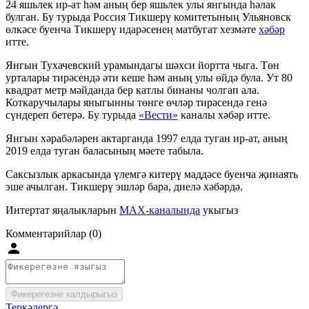
24 яшьлек ир-ат һәм аның бер яшьлек улы янгында һәлак
булган. Бу турыда Россия Тикшерү комитетының Ульяновск
өлкәсе буенча Тикшерү идарәсенең матбугат хезмәте
хәбәр
итте.
Янгын Тухачевский урамындагы шәхси йортта чыга. Төн
урталары тирәсендә әти кеше һәм аның улы өйдә була. Ут 80
квадрат метр мәйданда бер катлы бинаны чолгап ала.
Коткаручылары яныгынны төнге өчләр тирәсендә генә
сүндереп бетерә. Бу турыда
«Вести»
каналы хәбәр итте.
Янгын хәрабәләрен актарганда 1997 елда туган ир-ат, аның
2019 елда туган баласының мәете табыла.
Саксызлык аркасында үлемгә китерү маддәсе буенча җинаять
эше ачылган. Тикшерү эшләр бара, диелә хәбәрдә.
Интертат яңалыкларын
MAX-каналында
укыгыз
Комментарийлар (0)
Фикерегезне калдырыгыз
Теркәлергә