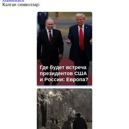
Калган символлар:
Где будет встреча
президентов США
и России: Европа?