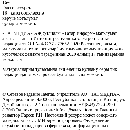
16+
Әлеге ресурста
16+ категорияләренә
керүче мәгълүмат
булырга мөмкин.
«ТАТМЕДИА» АҖ филиалы «Татар-информ» мәгълүмат
агентлыгының Интертат республика электрон газетасы
редакциясе» ЭЛ № ФС 77 - 77652 2020 Россиянең элемтә,
мәгълүмати технологияләр һәм гаммәви коммуникацияләрне
күзәтчелек хезмәте тарафыннан 2020 елның 17 гыйнварында
теркәлгән
Материалларны тулысынча яки өлешчә куллану бары тик
редакциядән язмача рөхсәт булганда гына мөмкин.
© Сетевое издание Intertat. Учредитель АО «ТАТМЕДИА».
Адрес редакции: 420066, Республика Татарстан, г. Казань, ул.
Декабристов, д. 2. Телефон редакции: +7 (843) 222-0-999
(1304) Эл.почта редакции: infotat@tatar-inform.ru Главный
редактор Гареев Р.И. Настоящий ресурс может содержать
материалы 16+. СМИ зарегистрировано Федеральной
службой по надзору в сфере связи, информационных