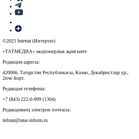
©2025 Intertat (Интертат)
«ТАТМЕДИА» акционерлык җәмгыяте
Редакция адресы:
420066, Татарстан Республикасы, Казан, Декабристлар ур.,
2нче йорт.
Редакция телефоны:
+7 (843) 222-0-999 (1304)
Редакциянең электрон почтасы:
infotat@tatar-inform.ru