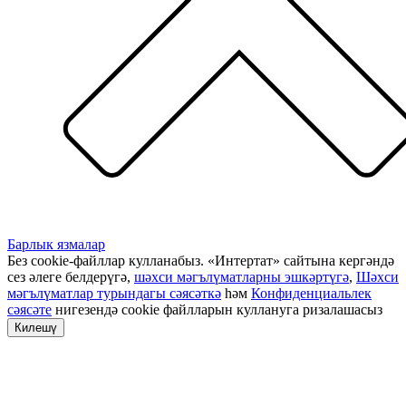
Барлык язмалар
Без cookie-файллар кулланабыз. «Интертат» сайтына кергәндә
сез әлеге белдерүгә,
шәхси мәгълүматларны эшкәртүгә
,
Шәхси
мәгълүматлар турындагы сәясәткә
һәм
Конфиденциальлек
сәясәте
нигезендә cookie файлларын куллануга ризалашасыз
Килешү