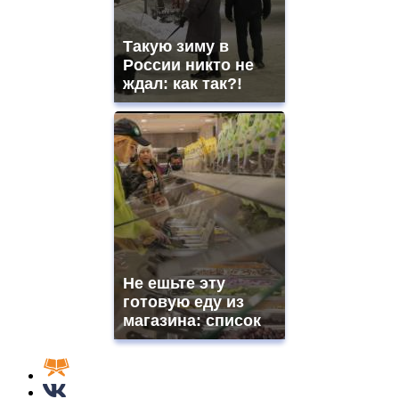
Такую зиму в
России никто не
ждал: как так?!
Не ешьте эту
готовую еду из
магазина: список