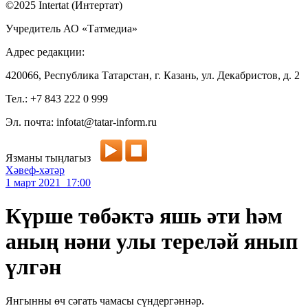
©2025 Intertat (Интертат)
Учредитель АО «Татмедиа»
Адрес редакции:
420066, Республика Татарстан, г. Казань, ул. Декабристов, д. 2
Тел.: +7 843 222 0 999
Эл. почта: infotat@tatar-inform.ru
Язманы тыңлагыз
Хәвеф-хәтәр
1 март 2021 17:00
Күрше төбәктә яшь әти һәм
аның нәни улы тереләй янып
үлгән
Янгынны өч сәгать чамасы сүндергәннәр.