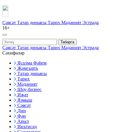
Сәясәт
Татар дөньясы
Тарих
Мәдәният
Эстрада
16+
Табарга
Сәясәт
Татар дөньясы
Тарих
Мәдәният
Эстрада
Сәхифәләр
Ясалма Фәһем
Җәмгыять
Татар дөньясы
Тарих
Мәдәният
Шоу-бизнес
Иҗат
Язмыш
Сәясәт
Дин
Фән
Авыл
Икътисад
Сәламәтлек