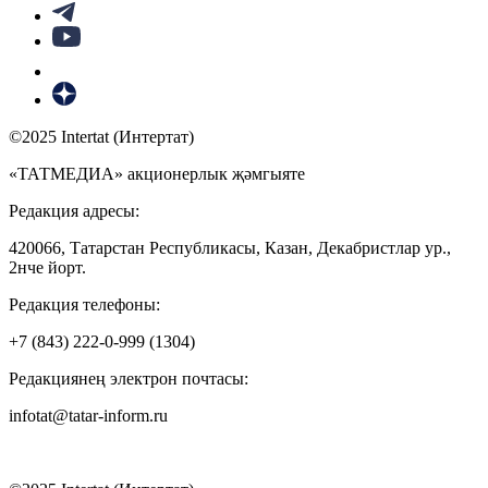
©2025 Intertat (Интертат)
«ТАТМЕДИА» акционерлык җәмгыяте
Редакция адресы:
420066, Татарстан Республикасы, Казан, Декабристлар ур.,
2нче йорт.
Редакция телефоны:
+7 (843) 222-0-999 (1304)
Редакциянең электрон почтасы:
infotat@tatar-inform.ru