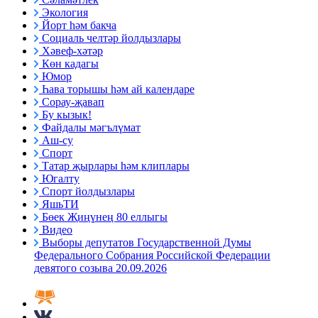
Экология
Йорт һәм бакча
Социаль челтәр йолдызлары
Хәвеф-хәтәр
Көн кадагы
Юмор
Һава торышы һәм ай календаре
Сорау-җавап
Бу кызык!
Файдалы мәгълүмат
Аш-су
Спорт
Татар җырлары һәм клиплары
Югалту
Спорт йолдызлары
ЯшьТИ
Бөек Җиңүнең 80 еллыгы
Видео
Выборы депутатов Государственной Думы
Федерального Собрания Российской Федерации
девятого созыва 20.09.2026