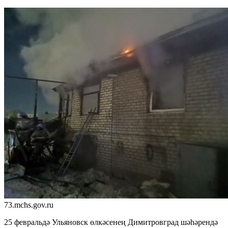
73.mchs.gov.ru
25 февральдә Ульяновск өлкәсенең Димитровград шәһәрендә