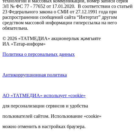
технологий и массовых коммуникаций, номер записи серия
ЭЛ № ФС 77 - 77652 от 17.01.2020. В соответствии со статьей
23 Федерального закона о СМИ от 27.12.1991 года при
распространении сообщений сайта “Интертат” другим
средством массовой информации гиперссылка на него
обязательна.
© 2026 «ТАТМЕДИА» акционерлык җәмгыяте
ИА «Татар-информ»
Политика о персональных данных
Антикоррупционная политика
АО «ТАТМЕДИА» использует «cookie»
для персонализации сервисов и удобства
пользователей сайтом. Использование «cookie»
можно отменить в настройках браузера.