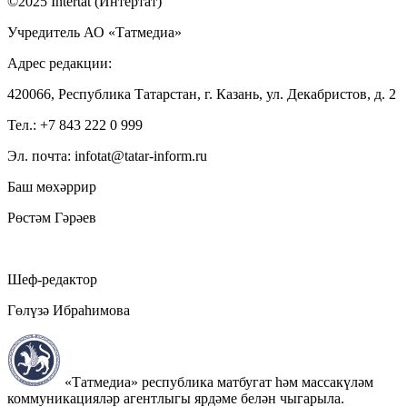
©2025 Intertat (Интертат)
Учредитель АО «Татмедиа»
Адрес редакции:
420066, Республика Татарстан, г. Казань, ул. Декабристов, д. 2
Тел.: +7 843 222 0 999
Эл. почта: infotat@tatar-inform.ru
Баш мөхәррир
Рөстәм Гәрәев
Шеф-редактор
Гөлүзә Ибраһимова
«Татмедиа» республика матбугат һәм массакүләм
коммуникацияләр агентлыгы ярдәме белән чыгарыла.