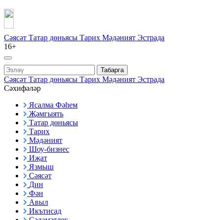
Сәясәт
Татар дөньясы
Тарих
Мәдәният
Эстрада
16+
Табарга
Сәясәт
Татар дөньясы
Тарих
Мәдәният
Эстрада
Сәхифәләр
Ясалма Фәһем
Җәмгыять
Татар дөньясы
Тарих
Мәдәният
Шоу-бизнес
Иҗат
Язмыш
Сәясәт
Дин
Фән
Авыл
Икътисад
Сәламәтлек