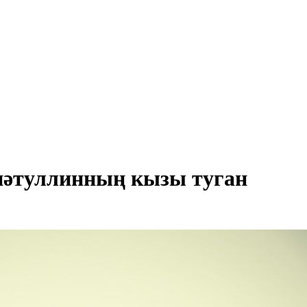
нәтуллинның кызы туган