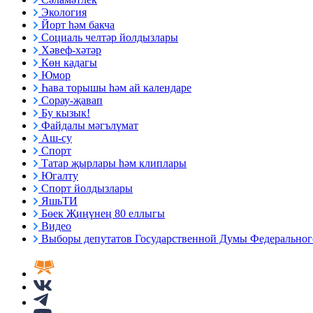
Экология
Йорт һәм бакча
Социаль челтәр йолдызлары
Хәвеф-хәтәр
Көн кадагы
Юмор
Һава торышы һәм ай календаре
Сорау-җавап
Бу кызык!
Файдалы мәгълүмат
Аш-су
Спорт
Татар җырлары һәм клиплары
Югалту
Спорт йолдызлары
ЯшьТИ
Бөек Җиңүнең 80 еллыгы
Видео
Выборы депутатов Государственной Думы Федерального