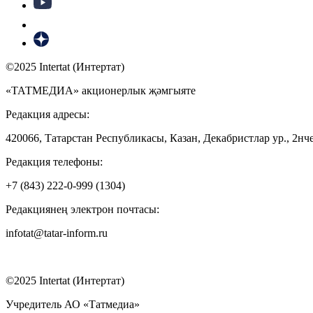
©2025 Intertat (Интертат)
«ТАТМЕДИА» акционерлык җәмгыяте
Редакция адресы:
420066, Татарстан Республикасы, Казан, Декабристлар ур., 2нче
Редакция телефоны:
+7 (843) 222-0-999 (1304)
Редакциянең электрон почтасы:
infotat@tatar-inform.ru
©2025 Intertat (Интертат)
Учредитель АО «Татмедиа»