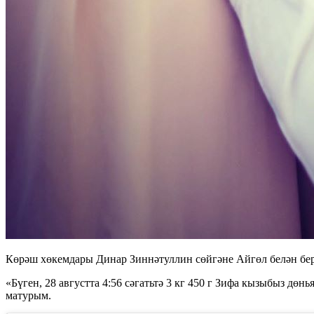
Көрәш хөкемдары Динар Зиннәтуллин сөйгәне Айгөл белән бере
«Бүген, 28 августта 4:56 сәгатьтә 3 кг 450 г Зифа кызыбыз дөн
матурым.