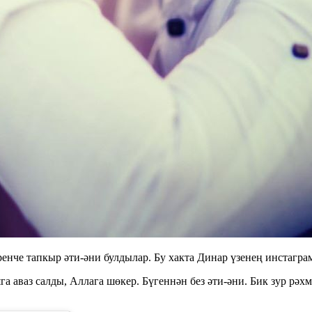
нче тапкыр әти-әни булдылар. Бу хакта Динар үзенең инстаграм
ьяга аваз салды, Аллага шөкер. Бүгеннән без әти-әни. Бик зур рә