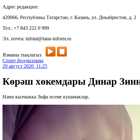
Адрес редакции:
420066, Республика Татарстан, г. Казань, ул. Декабристов, д. 2
Тел.: +7 843 222 0 999
Эл. почта: infotat@tatar-inform.ru
Язманы тыңлагыз
Спорт йолдызлары
29 август 2020 11:25
Көрәш хөкемдары Динар Зин
Нәни кызчыкка Зифа исеме кушачаклар.