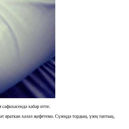
 сәфихәсендә хәбәр итте.
хмәт яраткан хәләл җефетемә. Сүзеңдә тордың, үзең таптың,