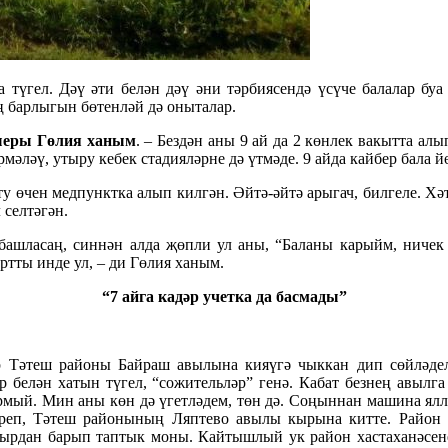
 түгел. Дәү әти белән дәү әни тәрбиясендә үсүче балалар б
ң барлыгын бөтенләй дә оныталар.
шеры Гөлия ханым
. – Бездән аны 9 ай да 2 көнлек вакытта ал
мәләү, утыру кебек стадияләрне дә үтмәде. 9 айда кайбер бала 
 өчен медпунктка алып килгән. Әйтә-әйтә арыгач, билгеле. Хәт
 селтәгән.
башласаң, синнән алда җөпли ул аны, “Баланы карыйм, ничек 
тты инде ул, – ди Гөлия ханым.
“7 айга кадәр учетка да басмады”
өяр Тәтеш районы Байраш авылына кияүгә чыккан дип сөйләде
ир белән хатын түгел, “сожительләр” генә. Кабат безнең авылг
рмый. Мин аны көн дә үгетләдем, төн дә. Соңыннан машина ялл
яреп, Тәтеш районының Ляптево авылы кырына китте. Район 
Кырдан барып таптык моны. Кайтышлый ук район хастаханәсен