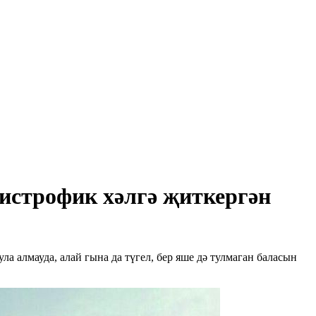
дистрофик хәлгә җиткергән
а алмауда, алай гына да түгел, бер яше дә тулмаган баласын