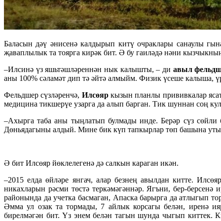
Баласын дәү әнисенә калдырып китү очраклары санаулы гына
җаваплылык та тоярга кирәк бит. Ә бу гаиләдә нәни кызчыкны
–Илсинә үз яшьтәшләреннән нык калышты, – ди
авыл фельд
аны 100% сәламәт дип тә әйтә алмыйм. Физик үсеше калыша, үр
Фельдшер сүзләренчә,
Илсөяр
кызын планлы прививкалар ясату
медицина тикшерүе узарга да алып барган. Тик шуннан соң кул
–Ахырга таба аны тыңлатып булмады инде. Берәр сүз сөйли 
Дөньядагыны алдый. Мине бик күп тапкырлар төп башына утыр
Ә бит Илсөяр йөклелегенә дә салкын караган икән.
–2015 елда өйләре янгач, алар безнең авылдан китте. Илс
никахларын рәсми төстә теркәмәгәннәр. Ягъни, бер-берсенә 
районында да учетка басмаган, Апаска барырга да атлыгып то
Әмма ул озак та тормады, 7 айлык корсагы белән, иренә и
бирелмәгән бит. Үз энем белән тагын шунда чыгып киттек. 