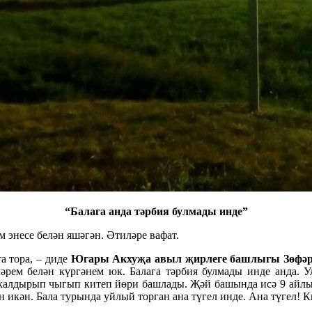
“Балага анда тәрбия булмады инде”
энесе белән яшәгән. Әтиләре вафат.
а тора, – диде
Югары Акхуҗа авыл җирлеге башлыгы Зөфәр
зләрем белән күргәнем юк. Балага тәрбия булмады инде анда
ә калдырып чыгып китеп йөри башлады. Җәй башында исә 9 айлы
 икән. Бала турында уйлый торган ана түгел инде. Ана түгел! 