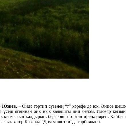
 Юзиев.
– Өйдә тәртип сүзенең “т” хәрефе дә юк. Әнисе шешә
. Ул үсеш ягыннан бик нык калышты дип беләм. Илсөяр кызын
к кызчыгын калдырып, бергә яши торган иренә ияреп, Кайбыч
Кызчык хәзер Казанда “Дом малютки”да тәрбияләнә.