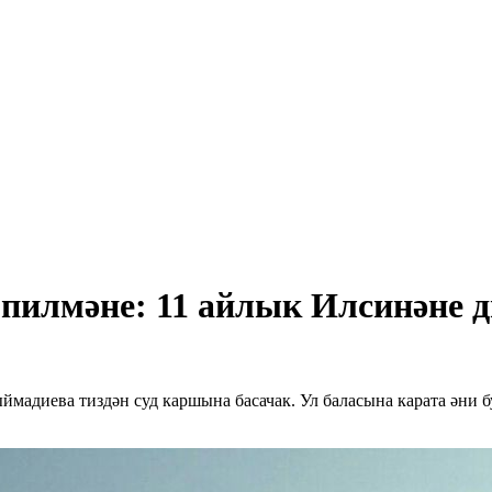
 пилмәне: 11 айлык Илсинәне 
адиева тиздән суд каршына басачак. Ул баласына карата әни бул