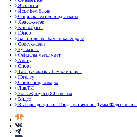
Экология
Йорт һәм бакча
Социаль челтәр йолдызлары
Хәвеф-хәтәр
Көн кадагы
Юмор
Һава торышы һәм ай календаре
Сорау-җавап
Бу кызык!
Файдалы мәгълүмат
Аш-су
Спорт
Татар җырлары һәм клиплары
Югалту
Спорт йолдызлары
ЯшьТИ
Бөек Җиңүнең 80 еллыгы
Видео
Выборы депутатов Государственной Думы Федерального