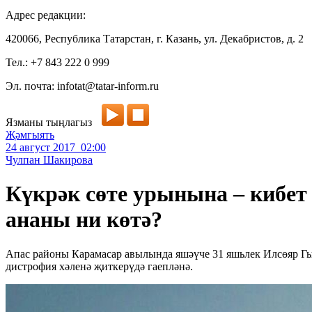
Адрес редакции:
420066, Республика Татарстан, г. Казань, ул. Декабристов, д. 2
Тел.: +7 843 222 0 999
Эл. почта: infotat@tatar-inform.ru
Язманы тыңлагыз
Җәмгыять
24 август 2017 02:00
Чулпан Шакирова
Күкрәк сөте урынына – кибет
ананы ни көтә?
Апас районы Карамасар авылында яшәүче 31 яшьлек Илсөяр Гыйм
дистрофия хәленә җиткерүдә гаепләнә.