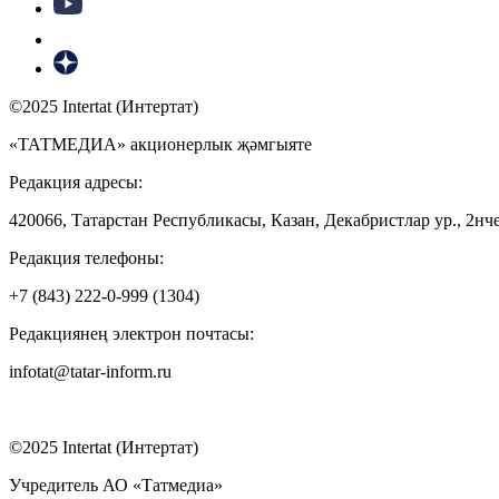
©2025 Intertat (Интертат)
«ТАТМЕДИА» акционерлык җәмгыяте
Редакция адресы:
420066, Татарстан Республикасы, Казан, Декабристлар ур., 2нче
Редакция телефоны:
+7 (843) 222-0-999 (1304)
Редакциянең электрон почтасы:
infotat@tatar-inform.ru
©2025 Intertat (Интертат)
Учредитель АО «Татмедиа»