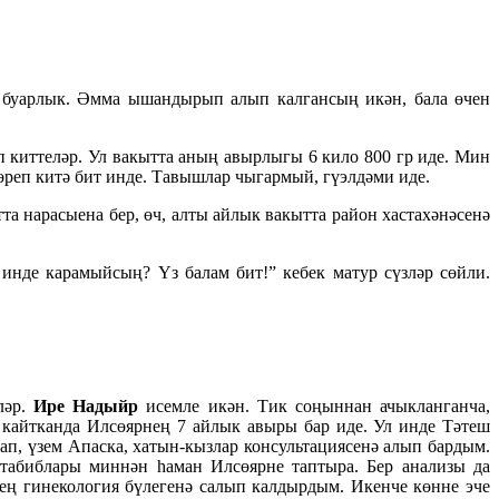
уа буарлык. Әмма ышандырып алып калгансың икән, бала өчен
ып киттеләр. Ул вакытта аның авырлыгы 6 кило 800 гр иде. Мин
йөреп китә бит инде. Тавышлар чыгармый, гүэлдәми иде.
та нарасыена бер, өч, алты айлык вакытта район хастахәнәсенә
инде карамыйсың? Үз балам бит!” кебек матур сүзләр сөйли.
ләр.
Ире Надыйр
исемле икән. Тик соңыннан ачыкланганча,
а кайтканда Илсөярнең 7 айлык авыры бар иде. Ул инде Тәтеш
ап, үзем Апаска, хатын-кызлар консультациясенә алып бардым.
табиблары миннән һаман Илсөярне таптыра. Бер анализы да
ең гинекология бүлегенә салып калдырдым. Икенче көнне эче