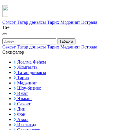
Сәясәт
Татар дөньясы
Тарих
Мәдәният
Эстрада
16+
Табарга
Сәясәт
Татар дөньясы
Тарих
Мәдәният
Эстрада
Сәхифәләр
Ясалма Фәһем
Җәмгыять
Татар дөньясы
Тарих
Мәдәният
Шоу-бизнес
Иҗат
Язмыш
Сәясәт
Дин
Фән
Авыл
Икътисад
Сәламәтлек