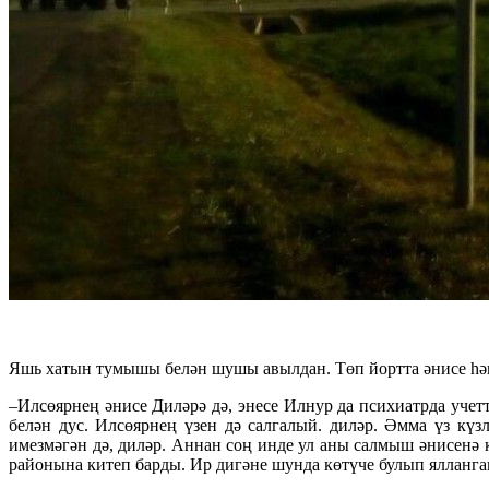
Яшь хатын тумышы белән шушы авылдан. Төп йортта әнисе һәм 
–Илсөярнең әнисе Диләрә дә, энесе Илнур да психиатрда учетт
белән дус. Илсөярнең үзен дә салгалый. диләр. Әмма үз кү
имезмәгән дә, диләр. Аннан соң инде ул аны салмыш әнисен
районына китеп барды. Ир дигәне шунда көтүче булып ялланган