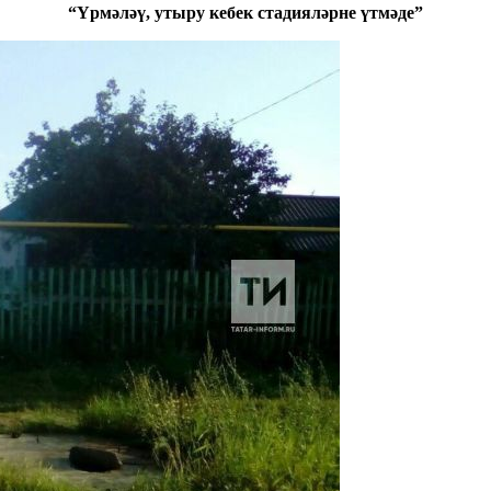
“Үрмәләү, утыру кебек стадияләрне үтмәде”