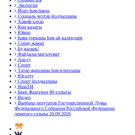
Экология
Йорт һәм бакча
Социаль челтәр йолдызлары
Хәвеф-хәтәр
Көн кадагы
Юмор
Һава торышы һәм ай календаре
Сорау-җавап
Бу кызык!
Файдалы мәгълүмат
Аш-су
Спорт
Татар җырлары һәм клиплары
Югалту
Спорт йолдызлары
ЯшьТИ
Бөек Җиңүнең 80 еллыгы
Видео
Выборы депутатов Государственной Думы
Федерального Собрания Российской Федерации
девятого созыва 20.09.2026