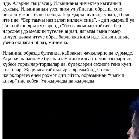
иде. Аларны тыңласаң, Ильвинаны ничектер кызганып
куясың. Ильвинаның үзен яисә ул уйнаган образны сөю
читләп үткән төсле тоелды. Һәр җыры шуның турында бәян
итә иде: “Бер тамчы наз эзләп килдем сиңа”, - дип җырлый ул.
Тик сөйгән яры күзләрендә “боз салкынын тойгач”, бер
нәрсәнең дә мөмкин түгелен аңлап, ялгызы гына гомер
кичүен дәвам итүче образ барлыкка килә иде. Ильвинаның
үзенә охшаган образ, минемчә.
Ильвина, образда булганда, кайвакыт чәчкәләрне дә күрмәде.
Аңа чәчәк бәйләме бүләк итәм дип килгән тамашачыларның
күбесе тордылар-тордылар да, бүләкләрен сәхнәгә генә куеп
киттеләр. Җырчыга тайпылырга ярамый иде төсле,
чәчәкләрегез өчен рәхмәт дип әйтсә, образыннан “чыгып
китәр” иде кебек. Ул җырлады да җырлады.