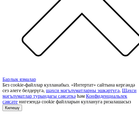
Барлык язмалар
Без cookie-файллар кулланабыз. «Интертат» сайтына кергәндә
сез әлеге белдерүгә,
шәхси мәгълүматларны эшкәртүгә
,
Шәхси
мәгълүматлар турындагы сәясәткә
һәм
Конфиденциальлек
сәясәте
нигезендә cookie файлларын куллануга ризалашасыз
Килешү