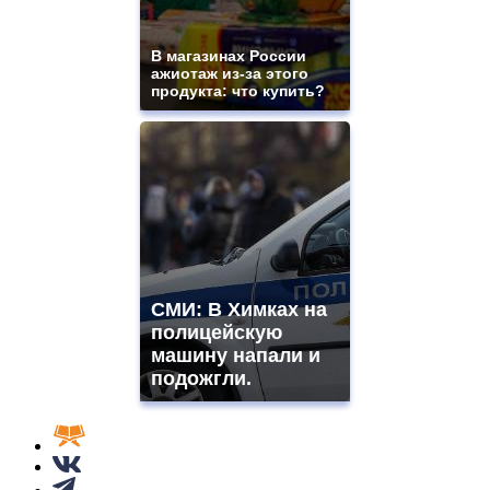
В магазинах России
ажиотаж из-за этого
продукта: что купить?
СМИ: В Химках на
полицейскую
машину напали и
подожгли.