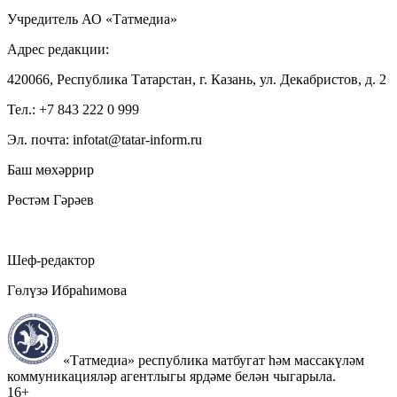
Учредитель АО «Татмедиа»
Адрес редакции:
420066, Республика Татарстан, г. Казань, ул. Декабристов, д. 2
Тел.: +7 843 222 0 999
Эл. почта: infotat@tatar-inform.ru
Баш мөхәррир
Рөстәм Гәрәев
Шеф-редактор
Гөлүзә Ибраһимова
«Татмедиа» республика матбугат һәм массакүләм
коммуникацияләр агентлыгы ярдәме белән чыгарыла.
16+