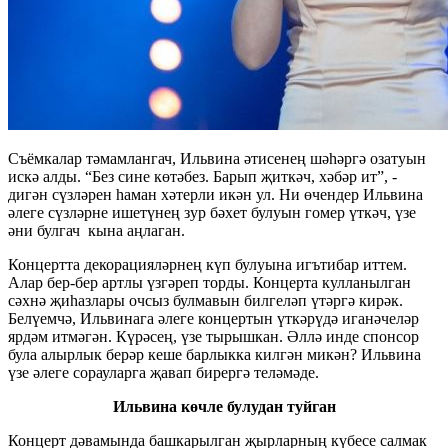
Съёмкалар тәмамлангач, Ильвина әтисенең шәһәргә озатуын
искә алды. “Без сине көтәбез. Барып җиткәч, хәбәр ит”, -
дигән сүзләрен һаман хәтерли икән ул. Ни өчендер Ильвина
әлеге сүзләрне ишетүнең зур бәхет булуын гомер үткәч, үзе
әни булгач кына аңлаган.
Концертта декорацияләрнең күп булуына игътибар иттем.
Алар бер-бер артлы үзгәреп торды. Концерта кулланылган
сәхнә җиһазлары очсыз булмавын билгеләп үтәргә кирәк.
Белүемчә, Ильвинага әлеге концертын үткәрүдә иганәчеләр
ярдәм итмәгән. Күрәсең, үзе тырышкан. Әллә инде спонсор
була алырлык берәр кеше барлыкка килгән микән? Ильвина
үзе әлеге сорауларга җавап бирергә теләмәде.
Ильвина көчле булудан туйган
Концерт дәвамында башкарылган җырларның күбесе салмак