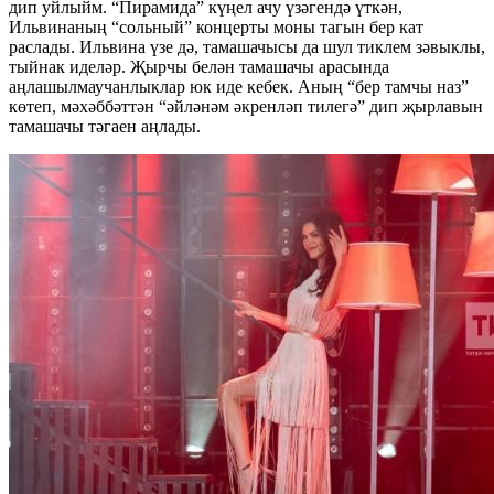
дип уйлыйм. “Пирамида” күңел ачу үзәгендә үткән,
Ильвинаның “сольный” концерты моны тагын бер кат
раслады. Ильвина үзе дә, тамашачысы да шул тиклем зәвыклы,
тыйнак иделәр. Җырчы белән тамашачы арасында
аңлашылмаучанлыклар юк иде кебек. Аның “бер тамчы наз”
көтеп, мәхәббәттән “әйләнәм әкренләп тилегә” дип җырлавын
тамашачы тәгаен аңлады.