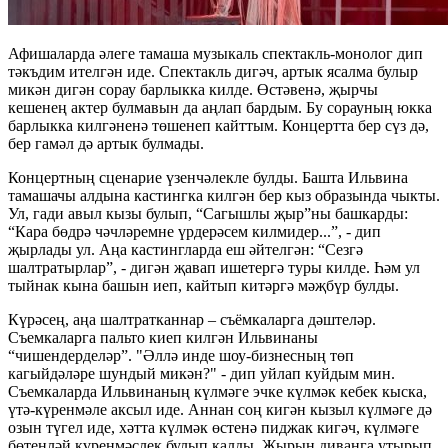
Афишаларда әлеге тамаша музыкаль спектакль-монолог дип
тәкъдим ителгән иде. Спектакль дигәч, артык ясалма булыр
микән дигән сорау барлыкка килде. Өстәвенә, җырчы
кешенең актер булмавын да аңлап бардым. Бу сорауның юкка
барлыкка килгәненә төшенеп кайттым. Концертта бер сүз дә,
бер гамәл дә артык булмады.
Концертның сценарие үзенчәлекле булды. Башта Ильвина
тамашачы алдына кастингка килгән бер кыз образында чыкты.
Ул, гади авыл кызы булып, “Сагышлы җыр”ны башкарды:
“Кара бөдрә чәчләремне үрдерәсем килмидер...”, - дип
җырлады ул. Аңа кастингларда еш әйтелгән: “Сезгә
шалтратырлар”, - дигән җавап ишетергә туры килде. Һәм ул
тыйнак кына башын иеп, кайтып китәргә мәҗбүр булды.
Күрәсең, аңа шалтратканнар – съёмкаларга дәштеләр.
Съемкаларга пальто киеп килгән Ильвинаны
“чишендерделәр”. "Әллә инде шоу-бизнесның төп
кагыйдәләре шундый микән?" - дип уйлап куйдым мин.
Съемкаларда Ильвинаның күлмәге эчке күлмәк кебек кыска,
үтә-күренмәле аксыл иде. Аннан соң кигән кызыл күлмәге дә
озын түгел иде, хәтта күлмәк өстенә пиджак кигәч, күлмәге
бөтенләй күренмәслек булып калды. Җырын диванга утырып