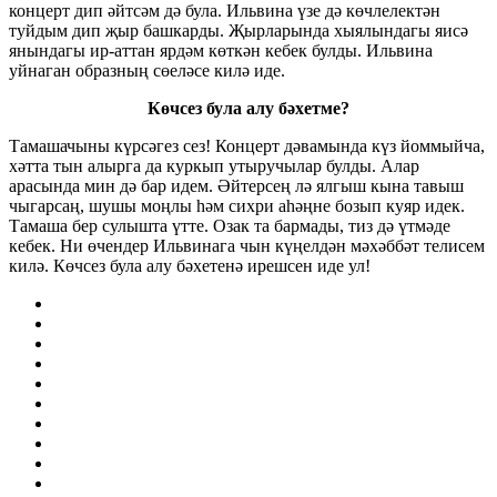
концерт дип әйтсәм дә була. Ильвина үзе дә көчлелектән
туйдым дип җыр башкарды. Җырларында хыялындагы яисә
янындагы ир-аттан ярдәм көткән кебек булды. Ильвина
уйнаган образның сөеләсе килә иде.
Көчсез була алу бәхетме?
Тамашачыны күрсәгез сез! Концерт дәвамында күз йоммыйча,
хәтта тын алырга да куркып утыручылар булды. Алар
арасында мин дә бар идем. Әйтерсең лә ялгыш кына тавыш
чыгарсаң, шушы моңлы һәм сихри аһәңне бозып куяр идек.
Тамаша бер сулышта үтте. Озак та бармады, тиз дә үтмәде
кебек. Ни өчендер Ильвинага чын күңелдән мәхәббәт телисем
килә. Көчсез була алу бәхетенә ирешсен иде ул!