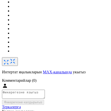
Интертат яңалыкларын
MAX-каналында
укыгыз
Комментарийлар (0)
Фикерегезне калдырыгыз
Теркәлергә