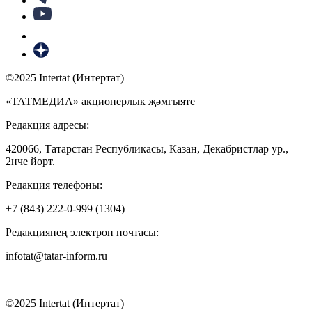
©2025 Intertat (Интертат)
«ТАТМЕДИА» акционерлык җәмгыяте
Редакция адресы:
420066, Татарстан Республикасы, Казан, Декабристлар ур.,
2нче йорт.
Редакция телефоны:
+7 (843) 222-0-999 (1304)
Редакциянең электрон почтасы:
infotat@tatar-inform.ru
©2025 Intertat (Интертат)