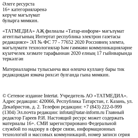
Әлеге ресурста
16+ категорияләренә
керүче мәгълүмат
булырга мөмкин.
«ТАТМЕДИА» АҖ филиалы «Татар-информ» мәгълүмат
агентлыгының Интертат республика электрон газетасы
редакциясе» ЭЛ № ФС 77 - 77652 2020 Россиянең элемтә,
мәгълүмати технологияләр һәм гаммәви коммуникацияләрне
күзәтчелек хезмәте тарафыннан 2020 елның 17 гыйнварында
теркәлгән
Материалларны тулысынча яки өлешчә куллану бары тик
редакциядән язмача рөхсәт булганда гына мөмкин.
© Сетевое издание Intertat. Учредитель АО «ТАТМЕДИА».
Адрес редакции: 420066, Республика Татарстан, г. Казань, ул.
Декабристов, д. 2. Телефон редакции: +7 (843) 222-0-999
(1304) Эл.почта редакции: infotat@tatar-inform.ru Главный
редактор Гареев Р.И. Настоящий ресурс может содержать
материалы 16+. СМИ зарегистрировано Федеральной
службой по надзору в сфере связи, информационных
технологий и массовых коммуникаций, номер записи серия