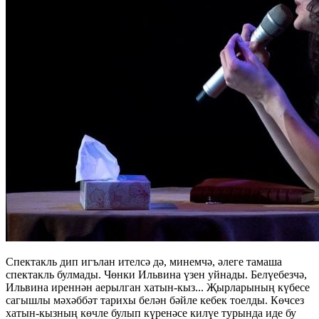
Спектакль дип игълан ителсә дә, минемчә, әлеге тамаша
спектакль булмады. Чөнки Ильвина үзен уйнады. Белүебезчә,
Ильвина иреннән аерылган хатын-кыз... Җырларының күбесе
сагышлы мәхәббәт тарихы белән бәйле кебек тоелды. Көчсез
хатын-кызның көчле булып күренәсе килүе турында иде бу