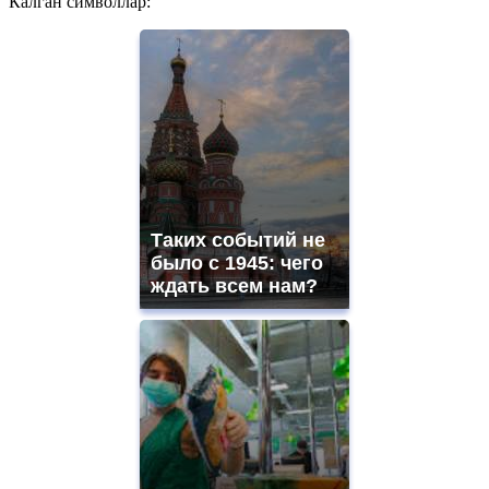
Калган символлар:
Таких событий не
было с 1945: чего
ждать всем нам?