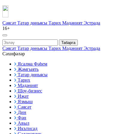
Сәясәт
Татар дөньясы
Тарих
Мәдәният
Эстрада
16+
Табарга
Сәясәт
Татар дөньясы
Тарих
Мәдәният
Эстрада
Сәхифәләр
Ясалма Фәһем
Җәмгыять
Татар дөньясы
Тарих
Мәдәният
Шоу-бизнес
Иҗат
Язмыш
Сәясәт
Дин
Фән
Авыл
Икътисад
Сәламәтлек