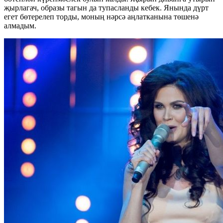
җырлагач, образы тагын да тупасланды кебек. Янында дүрт
егет бөтерелеп торды, моның нәрсә аңлатканына төшенә
алмадым.