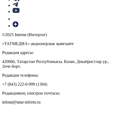
©2025 Intertat (Интертат)
«ТАТМЕДИА» акционерлык җәмгыяте
Редакция адресы:
420066, Татарстан Республикасы, Казан, Декабристлар ур.,
2нче йорт.
Редакция телефоны:
+7 (843) 222-0-999 (1304)
Редакциянең электрон почтасы:
infotat@tatar-inform.ru