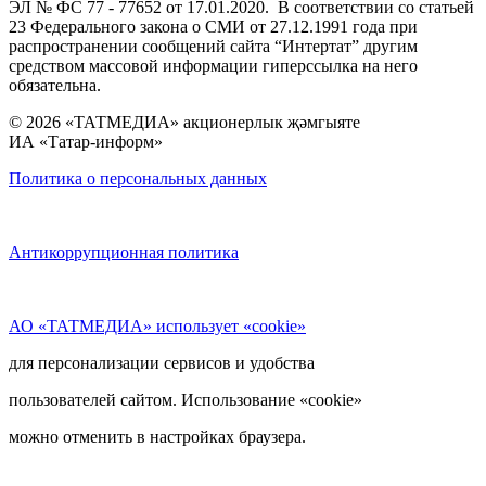
ЭЛ № ФС 77 - 77652 от 17.01.2020. В соответствии со статьей
23 Федерального закона о СМИ от 27.12.1991 года при
распространении сообщений сайта “Интертат” другим
средством массовой информации гиперссылка на него
обязательна.
© 2026 «ТАТМЕДИА» акционерлык җәмгыяте
ИА «Татар-информ»
Политика о персональных данных
Антикоррупционная политика
АО «ТАТМЕДИА» использует «cookie»
для персонализации сервисов и удобства
пользователей сайтом. Использование «cookie»
можно отменить в настройках браузера.