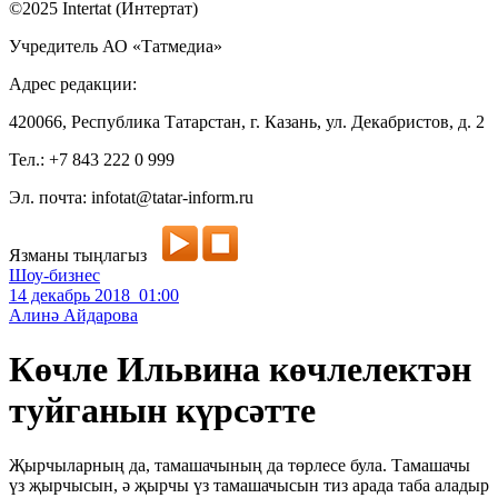
©2025 Intertat (Интертат)
Учредитель АО «Татмедиа»
Адрес редакции:
420066, Республика Татарстан, г. Казань, ул. Декабристов, д. 2
Тел.: +7 843 222 0 999
Эл. почта: infotat@tatar-inform.ru
Язманы тыңлагыз
Шоу-бизнес
14 декабрь 2018 01:00
Алинә Айдарова
Көчле Ильвина көчлелектән
туйганын күрсәтте
Җырчыларның да, тамашачының да төрлесе була. Тамашачы
үз җырчысын, ә җырчы үз тамашачысын тиз арада таба аладыр