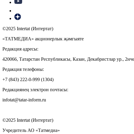
©2025 Intertat (Интертат)
«ТАТМЕДИА» акционерлык җәмгыяте
Редакция адресы:
420066, Татарстан Республикасы, Казан, Декабристлар ур., 2нче
Редакция телефоны:
+7 (843) 222-0-999 (1304)
Редакциянең электрон почтасы:
infotat@tatar-inform.ru
©2025 Intertat (Интертат)
Учредитель АО «Татмедиа»