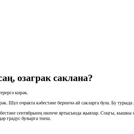
аң, озаграк саклана?
ерергә кирәк.
к. Шул очракта кәбестәне берничә ай сакларга була. Бу турыда
әбестәне сентябрьнең икенче яртысында җыялар. Соңгы, кышкы с
дәр градус булырга тиеш.