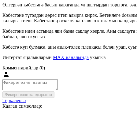
Өлгергән кәбестәгә басып караганда ул шытырдап торырга, зәң
Кәбестәне түтәлдән дөрес итеп алырга кирәк. Бөтенлеге бозылм
калырга тиеш. Кәбестәнең өске өч каплавыч катламын калдыры
Кәбестәне идән астында яки базда саклау хәерле. Аны саклауг
бәйләп, элеп куегыз
Кәбестә күп булмаса, аны азык-төлек пленкасы белән урап, суыт
Интертат яңалыкларын
MAX-каналында
укыгыз
Комментарийлар (0)
Фикерегезне калдырыгыз
Теркәлергә
Калган символлар: