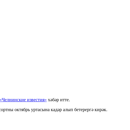
«Челнинские известия»
хәбәр итте.
ортны октябрь уртасына кадәр алып бетерергә кирәк.