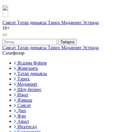
Сәясәт
Татар дөньясы
Тарих
Мәдәният
Эстрада
16+
Табарга
Сәясәт
Татар дөньясы
Тарих
Мәдәният
Эстрада
Сәхифәләр
Ясалма Фәһем
Җәмгыять
Татар дөньясы
Тарих
Мәдәният
Шоу-бизнес
Иҗат
Язмыш
Сәясәт
Дин
Фән
Авыл
Икътисад
Сәламәтлек