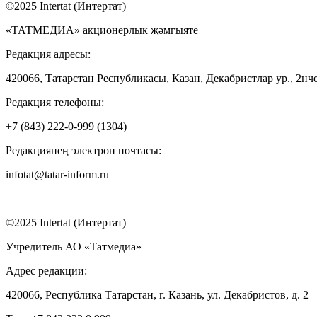
©2025 Intertat (Интертат)
«ТАТМЕДИА» акционерлык җәмгыяте
Редакция адресы:
420066, Татарстан Республикасы, Казан, Декабристлар ур., 2нче
Редакция телефоны:
+7 (843) 222-0-999 (1304)
Редакциянең электрон почтасы:
infotat@tatar-inform.ru
©2025 Intertat (Интертат)
Учредитель АО «Татмедиа»
Адрес редакции:
420066, Республика Татарстан, г. Казань, ул. Декабристов, д. 2