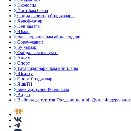
Экология
Йорт һәм бакча
Социаль челтәр йолдызлары
Хәвеф-хәтәр
Көн кадагы
Юмор
Һава торышы һәм ай календаре
Сорау-җавап
Бу кызык!
Файдалы мәгълүмат
Аш-су
Спорт
Татар җырлары һәм клиплары
Югалту
Спорт йолдызлары
ЯшьТИ
Бөек Җиңүнең 80 еллыгы
Видео
Выборы депутатов Государственной Думы Федерального