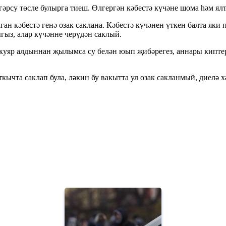
гәрсу төсле булырга тиеш. Өлгергән кәбестә күчәне шома һәм ял
ган кәбестә генә озак саклана. Кәбестә күчәнен үткен балта як
гыз, алар күчәнне черүдән саклый.
а куяр алдыннан җылымса су белән юып җибәрегез, аннары киптер
кычта саклап була, ләкин бу вакытта ул озак сакланмый, диелә х