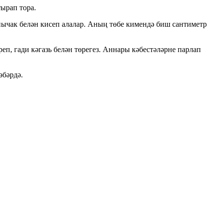
тырап тора.
и пычак белән кисеп алалар. Аның төбе кимендә биш сантиметр
еп, гади кәгазь белән төрегез. Аннары кәбестәләрне парлап
әбәрдә.