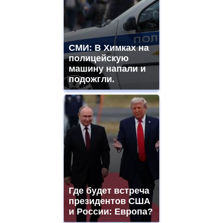
СМИ: В Химках на
полицейскую
машину напали и
подожгли.
Где будет встреча
президентов США
и России: Европа?