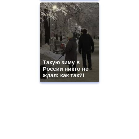
Такую зиму в
России никто не
ждал: как так?!