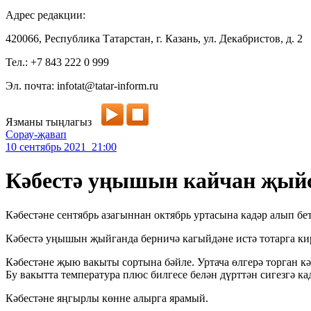
Адрес редакции:
420066, Республика Татарстан, г. Казань, ул. Декабристов, д. 2
Тел.: +7 843 222 0 999
Эл. почта: infotat@tatar-inform.ru
Язманы тыңлагыз
Сорау-җавап
10 сентябрь 2021 21:00
Кәбестә уңышын кайчан җыйс
Кәбестәне сентябрь азагыннан октябрь уртасына кадәр алып бет
Кәбестә уңышын җыйганда берничә кагыйдәне истә тотарга кирә
Кәбестәне җыю вакыты сортына бәйле. Уртача өлгерә торган к
Бу вакытта температура плюс билгесе белән дүрттән сигезгә ка
Кәбестәне яңгырлы көнне алырга ярамый.