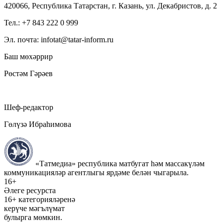
420066, Республика Татарстан, г. Казань, ул. Декабристов, д. 2
Тел.: +7 843 222 0 999
Эл. почта: infotat@tatar-inform.ru
Баш мөхәррир
Рөстәм Гәрәев
Шеф-редактор
Гөлүзә Ибраһимова
«Татмедиа» республика матбугат һәм массакүләм
коммуникацияләр агентлыгы ярдәме белән чыгарыла.
16+
Әлеге ресурста
16+ категорияләренә
керүче мәгълүмат
булырга мөмкин.