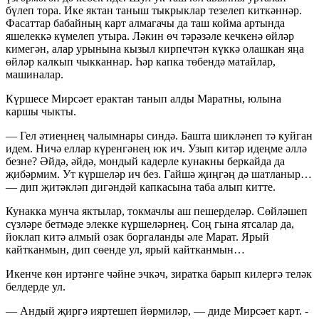
бүлеп тора. Ике яктан таныш тыкрыклар тезелеп киткәннәр.
Фасаттар бабайның карт алмагачы да таш койма артында
яшелеккә күмелеп утыра. Ләкин өч тәрәзәле кечкенә өйләр
кимегән, алар урынына кызыл кирпечтән күккә олашкан яңа
өйләр калкып чыкканнар. Һәр капка төбендә матайлар,
машиналар.
Күршесе Мирсәет ерактан танып алды Маратны, юлына
каршы чыкты.
— Гел әтиеңнең чалымнары синдә. Башта шикләнеп тә куйган
идем. Ничә еллар күренгәнең юк ич. Узып китәр идеңме әллә
безне? Әйдә, әйдә, мондый кадерле кунакны беркайда да
җибәрмим. Ут күршеләр ич без. Гайшә җиңгәң дә шатланыр…
— дип җитәкләп дигәндәй капкасына таба алып китте.
Кунакка мунча яктылар, токмачлы аш пешерделәр. Сөйләшеп
сүзләре бетмәде элекке күршеләрнең. Соң гына ятсалар да,
йоклап китә алмый озак боргаланды әле Марат. Ярый
кайтканмын, дип сөенде ул, ярый кайтканмын…
Икенче көн иртәнге чәйне эчкәч, зиратка барып килергә теләк
белдерде ул.
— Андый җиргә ияртешеп йөрмиләр, — диде Мирсәет карт. -