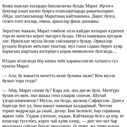
Кояш ныклап кыздыра башлаганчы булды Марат. Иртәгә
буяулар алып килеп буярга планлаштырды рәшәткәләрне.
Әйдә, шатлансыннар Маратның кайтканына. Дөрес булса,
сизеп-тоеп яталар, имеш, әрвахлар фани дөньяны.
Зираттан чыккач, Марат гөмбәзе әллә кайдан ялтырап күренеп
торган мәчеткә кереп чыгарга булды. Өйлә намазына иртәрәк
әле. Иркенләп мулла белән сөйләшергә булыр. Әрвахлар
рухына Коръән аятьләре укытыр, мул гына сәдака биреп куяр.
Барысын шартына китерергә кирәк мөмкинлек булганда…
Юлдан атлаганда бер капка төбе каравыллаган хатынга сүз
кушты Марат.
— Апа, бу вакытта мәчеттә кеше буламы икән? Кем мулла
булып тора сездә?
— Абау, Марат синме бу? Кара әле, апа дигән була. Мәчтүрә
булам ич мин, ике яшькә генә олырак синнән. Шулай
үзгәргәнменмени? Мулла, ни бездә, җизнәң Сәфәргали. Дингә
бирелде бит ул, биш вакыт намазын калдырмый. Читтән
торып мәдрәсәдә дә укый, диләр. Бик белемле, һәр соравыңа
җавап таба. Уңдык үзеннән, уңдык. Кайтканда безгә дә кер, ят
кешеләр түгелбез, кереп чәй куям хәзер, — дип чат-чат бар
яңалыкны сөйләп бирде авылдашы. Ә дими, җә дими юлын