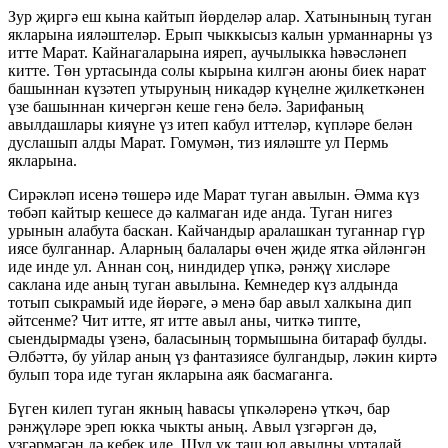
Зур җиргә еш кына кайтып йөрделәр алар. Хатынының туган
якларына ияләштеләр. Ерып чыккысыз калын урманнарны үз
итте Марат. Кайнагаларына ияреп, аучылыкка һәвәсләнеп
китте. Төн уртасында солы кырына килгән аюны биек нарат
башыннан күзәтеп утыруның никадәр күңелне җилкеткәнен
үзе башыннан кичергән кеше генә белә. Зарифаның
авылдашлары кияүне үз итеп кабул иттеләр, күпләре белән
дуслашып алды Марат. Гомумән, тиз ияләште ул Пермь
якларына.
Сирәкләп исенә төшерә иде Марат туган авылын. Әмма күз
төбәп кайтыр кешесе дә калмаган иде анда. Туган нигез
урынын алабута баскан. Кайчандыр аралашкан туганнар гүр
иясе булганнар. Аларның балалары өчен җиде ятка әйләнгән
иде инде ул. Аннан соң, ниндидер үпкә, рәнҗү хисләре
саклана иде аның туган авылына. Кемнедер күз алдында
тотып сыкрамый иде йөрәге, ә менә бар авыл халкына дип
әйтсенме? Чит итте, ят итте авыл аны, читкә типте,
сыендырмады үзенә, баласының тормышына битараф булды.
Әлбәттә, бу уйлар аның үз фантазиясе булгандыр, ләкин киртә
булып тора иде туган якларына аяк басмаганга.
Бүген килеп туган якның һавасы үпкәләренә үткәч, бар
рәнҗүләре эреп юкка чыкты аның. Авыл үзгәргән дә,
үзгәрмәгән дә кебек иде. Шул ук таш юл авылны урталай