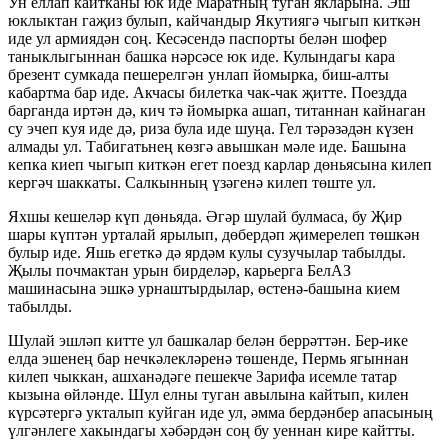
Ун еллап кайтканы юк иде Маратның туган якларына. Эш
юклыктан гаҗиз булып, кайчандыр Якутиягә чыгып киткән
иде ул армиядән соң. Кесәсендә паспорты белән шофер
таныклыгыннан башка нәрсәсе юк иде. Кулындагы кара
брезент сумкада пешерелгән унлап йомырка, биш-алты
кабартма бар иде. Акчасы билетка чак-чак җитте. Поездда
барганда иртән дә, кич тә йомырка ашап, титаннан кайнаган
су эчеп куя иде дә, риза була иде шуңа. Гел тәрәзәдән күзен
алмады ул. Табигатьнең көзгә авышкан мәле иде. Башына
кепка киеп чыгып киткән егет поезд карлар дөньясына килеп
кергәч шаккаты. Салкынның үзәгенә килеп төште ул.
Яхшы кешеләр күп дөньяда. Әгәр шулай булмаса, бу Җир
шары күптән урталай ярылып, дөбердәп җимерелеп төшкән
булыр иде. Яшь егеткә дә ярдәм кулы сузучылар табылды.
Җылы почмактан урын бирделәр, карьерга БелАЗ
машинасына эшкә урнаштырдылар, өстенә-башына кием
табылды.
Шулай эшләп китте ул башкалар белән беррәттән. Бер-ике
елда эшенең бар нечкәлекләренә төшенде, Пермь ягыннан
килеп чыккан, ашханәдәге пешекче Зарифа исемле татар
кызына өйләнде. Шул елны туган авылына кайтып, килен
күрсәтергә укталып куйган иде ул, әмма бердәнбер апасының
үлгәнлеге хакындагы хәбәрдән соң бу уеннан кире кайтты.