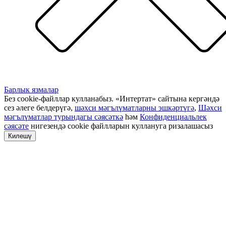
Барлык язмалар
Без cookie-файллар кулланабыз. «Интертат» сайтына кергәндә
сез әлеге белдерүгә,
шәхси мәгълүматларны эшкәртүгә
,
Шәхси
мәгълүматлар турындагы сәясәткә
һәм
Конфиденциальлек
сәясәте
нигезендә cookie файлларын куллануга ризалашасыз
Килешү