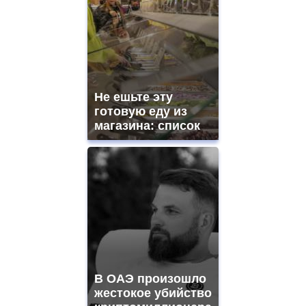
Не ешьте эту
готовую еду из
магазина: список
В ОАЭ произошло
жестокое убийство