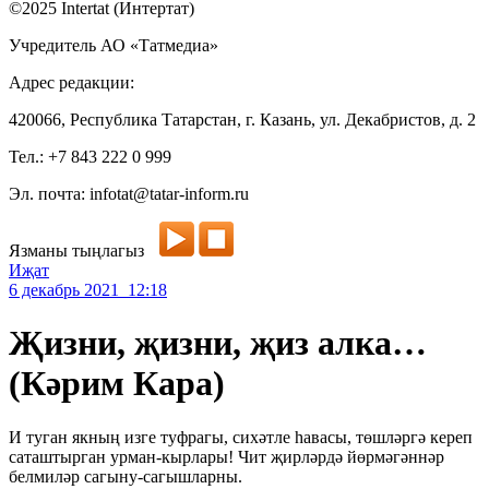
©2025 Intertat (Интертат)
Учредитель АО «Татмедиа»
Адрес редакции:
420066, Республика Татарстан, г. Казань, ул. Декабристов, д. 2
Тел.: +7 843 222 0 999
Эл. почта: infotat@tatar-inform.ru
Язманы тыңлагыз
Иҗат
6 декабрь 2021 12:18
Җизни, җизни, җиз алка…
(Кәрим Кара)
И туган якның изге туфрагы, сихәтле һавасы, төшләргә кереп
саташтырган урман-кырлары! Чит җирләрдә йөрмәгәннәр
белмиләр сагыну-сагышларны.