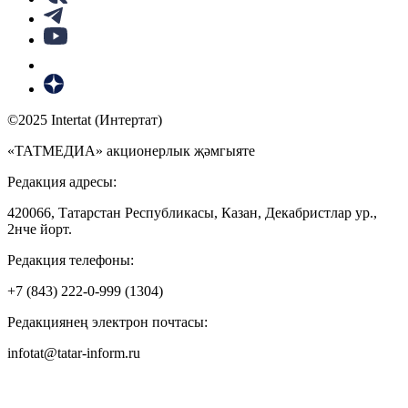
©2025 Intertat (Интертат)
«ТАТМЕДИА» акционерлык җәмгыяте
Редакция адресы:
420066, Татарстан Республикасы, Казан, Декабристлар ур.,
2нче йорт.
Редакция телефоны:
+7 (843) 222-0-999 (1304)
Редакциянең электрон почтасы:
infotat@tatar-inform.ru