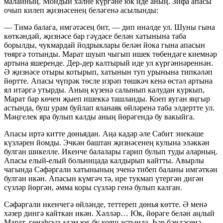
малайның. Мондый хәлне күргәне юк иде аның. Зифа апасы
очып килеп җизнәсенең беләгенә асылынды:
— Тимә балага, имгәтәсең бит, — дип инәлде ул. Шуны гына
көткәндәй, җизнәсе бар гәүдәсе белән хатынына таба
борылды, чукмардай йодрыклары белән йока гына апасын
төяргә тотынды. Марат шуып чыгып ишек төбендәге киемнәр
артына яшеренде. Дер-дер калтырый иде ул күргәннәреннән.
Ә җизнәсе отыры котырып, хатынын туп урынына типкәләп
йөртте. Апасы чүпрәк төсле изрәп төшкәч кенә өстәл артына
ял итәргә утырды. Аның күзенә салынып калудан куркып,
Марат бар көчен җыеп ишеккә ташланды. Коеп яуган яңгыр
астында, буш урам буйлап яланаяк өйләренә таба элдертте ул.
Мәңгелек яра булып калды аның йөрәгендә бу вакыйга.
Апасы иртә китте дөньядан. Аңа кадәр әле Сабит энекәше
күзләрен йомды. Эчкән баштан җизнәсенең кулына эләккән
булган шикелле. Икенче балалары гарип булып туды аларның.
Апасы елый-елый больницада калдырып кайтты. Авырлы
чагында Сәфәргали хатынының эченә тибеп баланы имгәткән
булган икән. Апасын күмгәч тә, ире тукмап үтергән дигән
сүзләр йөргән, әмма коры сүзләр генә булып калган.
Сәфәргали икенчегә өйләнде, теттереп дөнья көтте. Ә менә
хәзер дингә кайткан икән. Хәлләр… Юк, йөрәге белән аңлый
Марат, гөнаһсыз адәм юк бу кояш астында. Һәр бәндәсенә