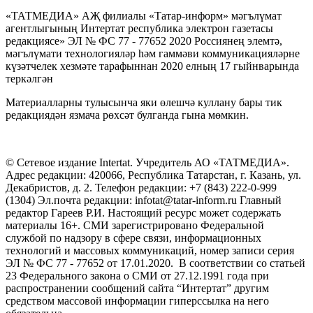
«ТАТМЕДИА» АҖ филиалы «Татар-информ» мәгълүмат
агентлыгының Интертат республика электрон газетасы
редакциясе» ЭЛ № ФС 77 - 77652 2020 Россиянең элемтә,
мәгълүмати технологияләр һәм гаммәви коммуникацияләрне
күзәтчелек хезмәте тарафыннан 2020 елның 17 гыйнварында
теркәлгән
Материалларны тулысынча яки өлешчә куллану бары тик
редакциядән язмача рөхсәт булганда гына мөмкин.
© Сетевое издание Intertat. Учредитель АО «ТАТМЕДИА».
Адрес редакции: 420066, Республика Татарстан, г. Казань, ул.
Декабристов, д. 2. Телефон редакции: +7 (843) 222-0-999
(1304) Эл.почта редакции: infotat@tatar-inform.ru Главный
редактор Гареев Р.И. Настоящий ресурс может содержать
материалы 16+. СМИ зарегистрировано Федеральной
службой по надзору в сфере связи, информационных
технологий и массовых коммуникаций, номер записи серия
ЭЛ № ФС 77 - 77652 от 17.01.2020. В соответствии со статьей
23 Федерального закона о СМИ от 27.12.1991 года при
распространении сообщений сайта “Интертат” другим
средством массовой информации гиперссылка на него