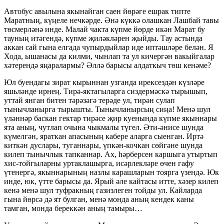
Автобус авылына якынайган саен йөрәге ешрак типте
Маратның, күңеле нечкәрде. Әнә күккә олашкан Лашбай тавы
төсмерләнә инде. Малай чакта күпме йөрде икән Марат бу
тауның итәгендә, күпме җиләкләрен җыйды. Тау астында
аккан сай гына елгада чупырдыйлар иде иптәшләре белән. Я
Хода, ышанасы да килми, чынлап та ул кичергән вакыйгалар
хәтерендә яңаралармы? Әллә барысы алдаткыч төш кенәме?
Юл буендагы зират кырыннан узганда ирексездән күзләре
яшьләнде ирнең. Тирә-яктагыларга сиздермәскә тырышып,
уттай янган битен тәрәзәгә терәде ул, тирән сулап
тынычланырга тырышты. Тынычланырсың сиңа! Менә шул
үләннәр баскан гектар тирәсе җир куенында күпме якыннары
ята аның, чутлап очына чыкмалы түгел. Әти-әнисе шунда
күмелгән, яраткан апасының кабере аларга сыенган. Иртә
киткән дуслары, туганнары, үпкән-кочкан сөйгәне шунда
килеп тынычлык тапканнар. Ах, һәрберсен каршыга утыртып
хис-тойгыларны уртаклашырга, исәрлекләре өчен гафу
үтенергә, якыннарының назлы карашларын тоярга үзендә. Юк
инде, юк, үтте барысы да. Ярый әле кайтасы итте, хәзер килеп
кенә менә шул туфракның газизлеген тойды ул. Кайларда
гына йөрсә дә ят булган, менә монда аның кендек каны
тамган, монда береккән аның тамыры…