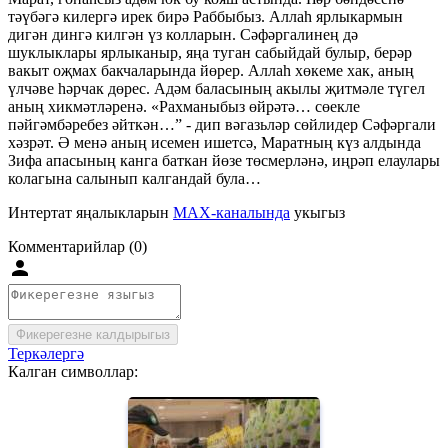
тәүбәгә килергә ирек бирә Раббыбыз. Аллаһ ярлыкармын
дигән дингә килгән үз колларын. Сәфәргалинең дә
шуклыклары ярлыканыр, яңа туган сабыйдай булыр, берәр
вакыт оҗмах бакчаларында йөрер. Аллаһ хөкеме хак, аның
үлчәве һәрчак дөрес. Адәм баласының акылы җитмәле түгел
аның хикмәтләренә. «Рахманыбыз өйрәтә… сөекле
пәйгәмбәребез әйткән…” - дип вәгазьләр сөйлидер Сәфәргали
хәзрәт. Ә менә аның исемен ишетсә, Маратның күз алдында
Зифа апасының канга баткан йөзе төсмерләнә, иңрәп елаулары
колагына салынып калгандай була…
Интертат яңалыкларын
MAX-каналында
укыгыз
Комментарийлар (0)
Фикерегезне калдырыгыз
Теркәлергә
Калган символлар: