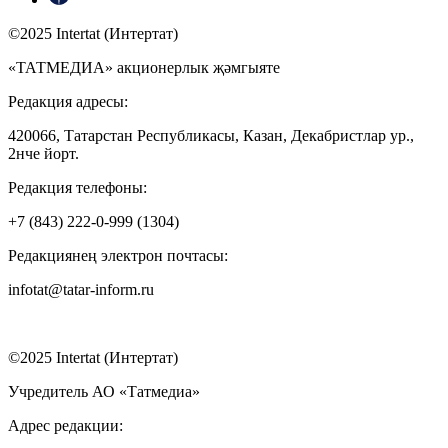
©2025 Intertat (Интертат)
«ТАТМЕДИА» акционерлык җәмгыяте
Редакция адресы:
420066, Татарстан Республикасы, Казан, Декабристлар ур.,
2нче йорт.
Редакция телефоны:
+7 (843) 222-0-999 (1304)
Редакциянең электрон почтасы:
infotat@tatar-inform.ru
©2025 Intertat (Интертат)
Учредитель АО «Татмедиа»
Адрес редакции: