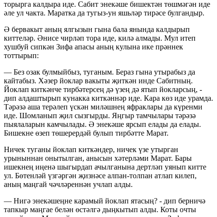
торырга калдыра иде. Сабит энекәше бишектән төшмәгән иде
әле ул чакта. Маратка да тугыз-ун яшьләр тирәсе булгандыр.
Ә бервакыт аның ялгызын гына бала янында калдырып
киттеләр. Әнисе чирләп тора иде, килә алмады. Мул итеп
хушбуй сипкән Зифа апасы аның кулына ике прәннек
тоттырып:
— Без озак булмыйбыз, туганым. Бераз гына утырабыз да
кайтабыз. Хәзер йоклар вакыты җиткән инде Сабитның.
Йоклап киткәнче тирбәтерсең дә үзең дә ятып йокларсың, -
дип алдаштырып кунакка киткәннәр иде. Кара көз иде урамда.
Тәрәзә аша терәлеп үскән миләшнең яфраклары да күренми
иде. Шомланып җил сызгырды. Яңгыр тамчылары тәрәзә
пыялаларын камчылады. Ә энекәше ярсып елады да елады.
Бишекне өзеп төшерердәй булып тирбәтте Марат.
Ничек туганы йоклап киткәндер, ничек үзе утырган
урыныннан онытылган, анысын хәтерләми Марат. Бары
ишекнең иңенә шыгырдап ачылганына дертләп уянып китте
ул. Бөтенләй үзгәргән җизнәсе алпан-толпан атлап килеп,
аның маңгай чәчләреннән учлап алды.
— Нигә энекәшеңне карамый йоклап ятасың? - дип берничә
тапкыр маңгае белән өстәлгә дыңкытып алды. Коты очты