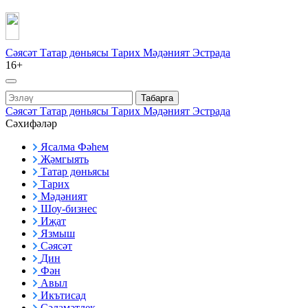
Сәясәт
Татар дөньясы
Тарих
Мәдәният
Эстрада
16+
Табарга
Сәясәт
Татар дөньясы
Тарих
Мәдәният
Эстрада
Сәхифәләр
Ясалма Фәһем
Җәмгыять
Татар дөньясы
Тарих
Мәдәният
Шоу-бизнес
Иҗат
Язмыш
Сәясәт
Дин
Фән
Авыл
Икътисад
Сәламәтлек