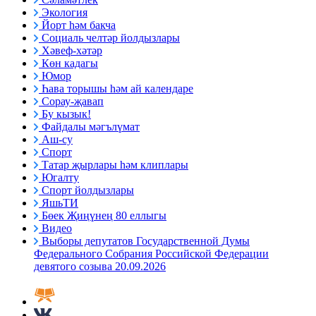
Экология
Йорт һәм бакча
Социаль челтәр йолдызлары
Хәвеф-хәтәр
Көн кадагы
Юмор
Һава торышы һәм ай календаре
Сорау-җавап
Бу кызык!
Файдалы мәгълүмат
Аш-су
Спорт
Татар җырлары һәм клиплары
Югалту
Спорт йолдызлары
ЯшьТИ
Бөек Җиңүнең 80 еллыгы
Видео
Выборы депутатов Государственной Думы
Федерального Собрания Российской Федерации
девятого созыва 20.09.2026