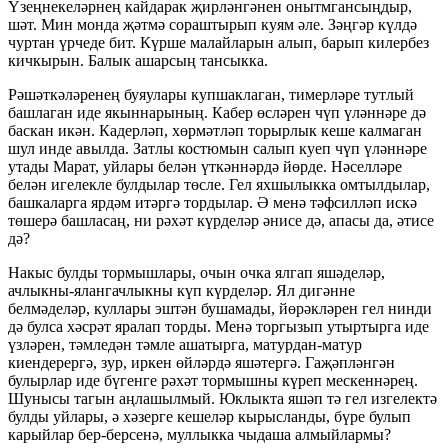
Үзеңнекеләрнең кайдарак җирләнгәнен онытмгансыңдыр,
шәт. Мин монда җәтмә сораштырып куям әле. Зәңгәр күлдә
чуртан үрчеде бит. Күрше малайларын алып, барып килербез
кичкырын. Балык ашарсың тансыкка.
Рәшәткәләренең буяулары купшаклаган, тимерләре тутлый
башлаган иде якыннарының. Кабер өсләрен чүп үләннәре дә
баскан икән. Кадерләп, хөрмәтләп торырлык кеше калмаган
шул инде авылда. Затлы костюмын салып куеп чүп үләннәре
утады Марат, уйлары белән үткәннәрдә йөрде. Нәселләре
белән игелекле булдылар төсле. Гел яхшылыкка омтылдылар,
башкаларга ярдәм итәргә тордылар. Ә менә тәфсилләп искә
төшерә башласаң, ни рәхәт күрделәр әнисе дә, апасы да, әтисе
дә?
Накыс булды тормышлары, очын очка ялгап яшәделәр,
ачлыкны-ялангачлыкны күп күрделәр. Ял дигәнне
белмәделәр, куллары эштән бушамады, йөрәкләрен гел нинди
дә булса хәсрәт яралап торды. Менә торгызып утыртырга иде
үзләрен, тәмледән тәмле ашатырга, матурдан-матур
киендерергә, зур, иркен өйләрдә яшәтергә. Гаҗәпләнгән
булырлар иде бүгенге рәхәт тормышны күреп мескеннәрең.
Шунысы тагын аңлашылмый. Юклыкта яшәп тә гел изгелектә
булды уйлары, ә хәзерге кешеләр кырысланды, бүре булып
карыйлар бер-берсенә, муллыкка чыдаша алмыйлармы?