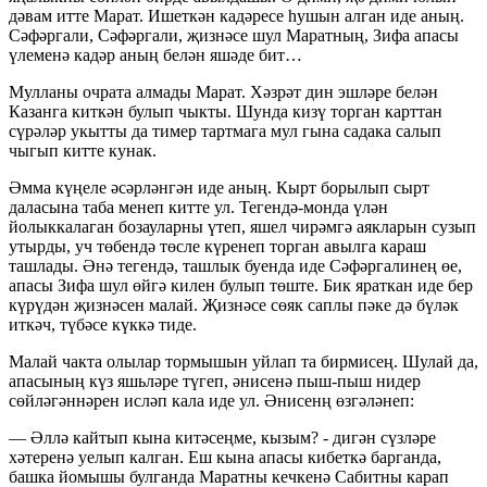
дәвам итте Марат. Ишеткән кадәресе һушын алган иде аның.
Сәфәргали, Сәфәргали, җизнәсе шул Маратның, Зифа апасы
үлеменә кадәр аның белән яшәде бит…
Мулланы очрата алмады Марат. Хәзрәт дин эшләре белән
Казанга киткән булып чыкты. Шунда кизү торган карттан
сүрәләр укытты да тимер тартмага мул гына садака салып
чыгып китте кунак.
Әмма күңеле әсәрләнгән иде аның. Кырт борылып сырт
даласына таба менеп китте ул. Тегендә-монда үлән
йолыккалаган бозауларны үтеп, яшел чирәмгә аякларын сузып
утырды, уч төбендә төсле күренеп торган авылга караш
ташлады. Әнә тегендә, ташлык буенда иде Сәфәргалинең өе,
апасы Зифа шул өйгә килен булып төште. Бик яраткан иде бер
күрүдән җизнәсен малай. Җизнәсе сөяк саплы пәке дә бүләк
иткәч, түбәсе күккә тиде.
Малай чакта олылар тормышын уйлап та бирмисең. Шулай да,
апасының күз яшьләре түгеп, әнисенә пыш-пыш нидер
сөйләгәннәрен исләп кала иде ул. Әнисенң өзгәләнеп:
— Әллә кайтып кына китәсеңме, кызым? - дигән сүзләре
хәтеренә уелып калган. Еш кына апасы кибеткә барганда,
башка йомышы булганда Маратны кечкенә Сабитны карап