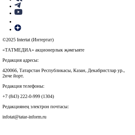
©2025 Intertat (Интертат)
«ТАТМЕДИА» акционерлык җәмгыяте
Редакция адресы:
420066, Татарстан Республикасы, Казан, Декабристлар ур.,
2нче йорт.
Редакция телефоны:
+7 (843) 222-0-999 (1304)
Редакциянең электрон почтасы:
infotat@tatar-inform.ru