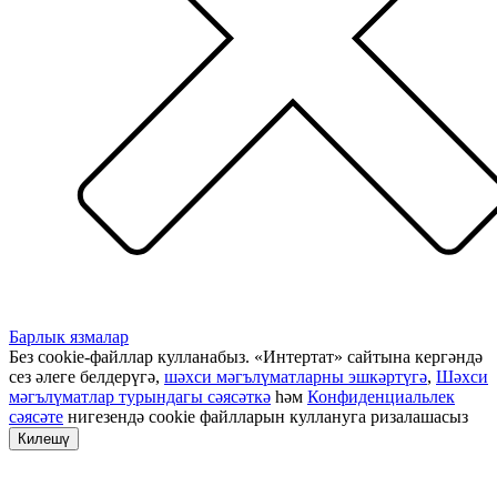
Барлык язмалар
Без cookie-файллар кулланабыз. «Интертат» сайтына кергәндә
сез әлеге белдерүгә,
шәхси мәгълүматларны эшкәртүгә
,
Шәхси
мәгълүматлар турындагы сәясәткә
һәм
Конфиденциальлек
сәясәте
нигезендә cookie файлларын куллануга ризалашасыз
Килешү