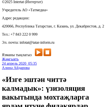
©2025 Intertat (Интертат)
Учредитель АО «Татмедиа»
Адрес редакции:
420066, Республика Татарстан, г. Казань, ул. Декабристов, д. 2
Тел.: +7 843 222 0 999
Эл. почта: infotat@tatar-inform.ru
Язманы тыңлагыз
Җәмгыять
24 апрель 2020 05:35
Алинә Айдарова
«Изге эштән читтә
калмадык»: үзизоляция
вакытында мохтаҗларга
ярдәм итүче фидакярлар