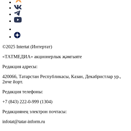
©2025 Intertat (Интертат)
«ТАТМЕДИА» акционерлык җәмгыяте
Редакция адресы:
420066, Татарстан Республикасы, Казан, Декабристлар ур.,
2нче йорт.
Редакция телефоны:
+7 (843) 222-0-999 (1304)
Редакциянең электрон почтасы:
infotat@tatar-inform.ru