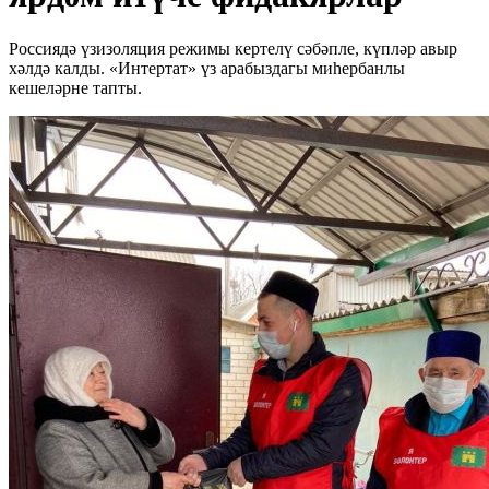
Россиядә үзизоляция режимы кертелү сәбәпле, күпләр авыр
хәлдә калды. «Интертат» үз арабыздагы миһербанлы
кешеләрне тапты.