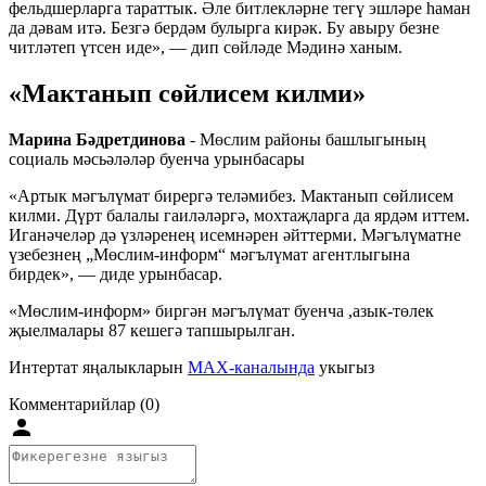
фельдшерларга тараттык. Әле битлекләрне тегү эшләре һаман
да дәвам итә. Безгә бердәм булырга кирәк. Бу авыру безне
читләтеп үтсен иде», — дип сөйләде Мәдинә ханым.
«Мактанып сөйлисем килми»
Марина Бәдретдинова
- Мөслим районы башлыгының
социаль мәсьәләләр буенча урынбасары
«Артык мәгълүмат бирергә теләмибез. Мактанып сөйлисем
килми. Дүрт балалы гаиләләргә, мохтаҗларга да ярдәм иттем.
Иганәчеләр дә үзләренең исемнәрен әйттерми. Мәгълүматне
үзебезнең „Мөслим-информ“ мәгълүмат агентлыгына
бирдек», — диде урынбасар.
«Мөслим-информ» биргән мәгълүмат буенча ,азык-төлек
җыелмалары 87 кешегә тапшырылган.
Интертат яңалыкларын
MAX-каналында
укыгыз
Комментарийлар (0)