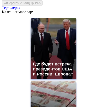
Фикерегезне калдырыгыз
Теркәлергә
Калган символлар:
Где будет встреча
президентов США
и России: Европа?