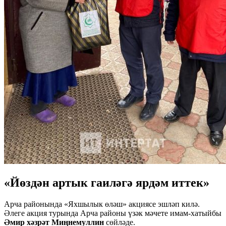
«Йөздән артык гаиләгә ярдәм иттек»
Арча районында «Яхшылык өләш» акциясе эшләп килә.
Әлеге акция турында Арча районы үзәк мәчете имам-хатыйбы
Әмир хәзрәт Миңнемуллин
сөйләде.