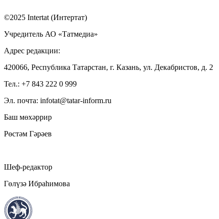
©2025 Intertat (Интертат)
Учредитель АО «Татмедиа»
Адрес редакции:
420066, Республика Татарстан, г. Казань, ул. Декабристов, д. 2
Тел.: +7 843 222 0 999
Эл. почта: infotat@tatar-inform.ru
Баш мөхәррир
Рөстәм Гәрәев
Шеф-редактор
Гөлүзә Ибраһимова