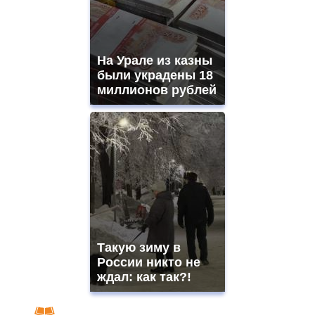
На Урале из казны
были украдены 18
миллионов рублей
Такую зиму в
России никто не
ждал: как так?!