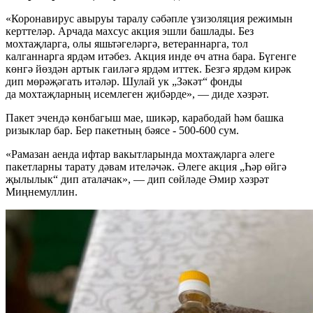
«Коронавирус авыруы таралу сәбәпле үзизоляция режимын
керттеләр. Арчада махсус акция эшли башлады. Без
мохтаҗларга, олы яшьтәгеләргә, ветераннарга, тол
калганнарга ярдәм итәбез. Акция инде өч атна бара. Бүгенге
көнгә йөздән артык гаиләгә ярдәм иттек. Безгә ярдәм кирәк
дип мөрәҗәгать итәләр. Шулай ук „Зәкәт“ фонды
да мохтаҗларның исемлеген җибәрде», — диде хәзрәт.
Пакет эчендә көнбагыш мае, шикәр, карабодай һәм башка
ризыклар бар. Бер пакетның бәясе - 500-600 сум.
«Рамазан аенда ифтар вакытларында мохтаҗларга әлеге
пакетларны тарату дәвам ителәчәк. Әлеге акция „Һәр өйгә
җылылык“ дип аталачак», — дип сөйләде Әмир хәзрәт
Миңнемуллин.