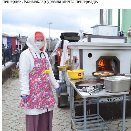
пешердек. Коймаклар урамда мичтә пешерелде.