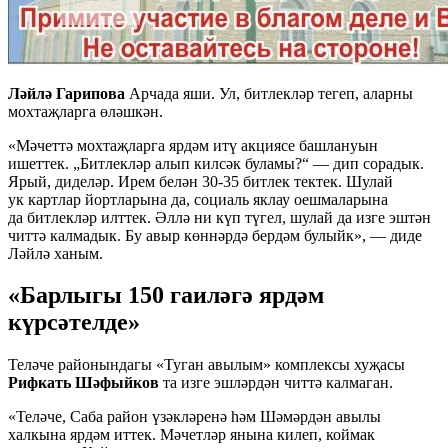
Ләйлә Гарипова
Арчада яши. Ул, битлекләр тегеп, аларны
мохтаҗларга өләшкән.
«Мәчеттә мохтаҗларга ярдәм итү акциясе башлануын
ишеттек. „Битлекләр алып килсәк буламы?“ — дип сорадык.
Ярый, диделәр. Ирем белән 30-35 битлек тектек. Шулай
ук картлар йортларына да, социаль яклау оешмаларына
да битлекләр илттек. Әллә ни күп түгел, шулай да изге эштән
читтә калмадык. Бу авыр көннәрдә бердәм булыйк», — диде
Ләйлә ханым.
«Барлыгы 150 гаиләгә ярдәм
күрсәтелде»
Теләче районындагы «Туган авылым» комплексы хуҗасы
Рифкать Шәфыйков
та изге эшләрдән читтә калмаган.
«Теләче, Саба район үзәкләренә һәм Шәмәрдән авылы
халкына ярдәм иттек. Мәчетләр янына килеп, коймак