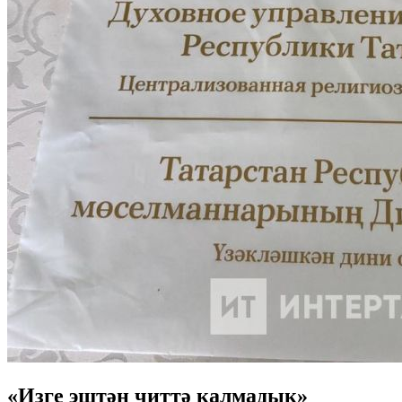
«Изге эштән читтә калмадык»