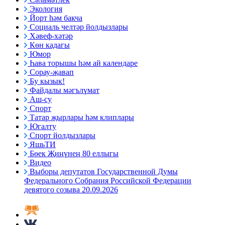
Экология
Йорт һәм бакча
Социаль челтәр йолдызлары
Хәвеф-хәтәр
Көн кадагы
Юмор
Һава торышы һәм ай календаре
Сорау-җавап
Бу кызык!
Файдалы мәгълүмат
Аш-су
Спорт
Татар җырлары һәм клиплары
Югалту
Спорт йолдызлары
ЯшьТИ
Бөек Җиңүнең 80 еллыгы
Видео
Выборы депутатов Государственной Думы
Федерального Собрания Российской Федерации
девятого созыва 20.09.2026