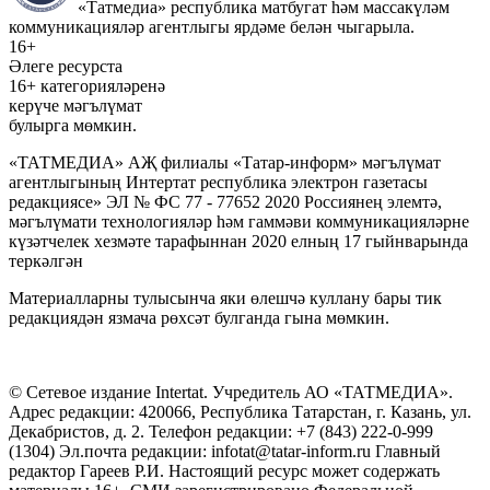
«Татмедиа» республика матбугат һәм массакүләм
коммуникацияләр агентлыгы ярдәме белән чыгарыла.
16+
Әлеге ресурста
16+ категорияләренә
керүче мәгълүмат
булырга мөмкин.
«ТАТМЕДИА» АҖ филиалы «Татар-информ» мәгълүмат
агентлыгының Интертат республика электрон газетасы
редакциясе» ЭЛ № ФС 77 - 77652 2020 Россиянең элемтә,
мәгълүмати технологияләр һәм гаммәви коммуникацияләрне
күзәтчелек хезмәте тарафыннан 2020 елның 17 гыйнварында
теркәлгән
Материалларны тулысынча яки өлешчә куллану бары тик
редакциядән язмача рөхсәт булганда гына мөмкин.
© Сетевое издание Intertat. Учредитель АО «ТАТМЕДИА».
Адрес редакции: 420066, Республика Татарстан, г. Казань, ул.
Декабристов, д. 2. Телефон редакции: +7 (843) 222-0-999
(1304) Эл.почта редакции: infotat@tatar-inform.ru Главный
редактор Гареев Р.И. Настоящий ресурс может содержать