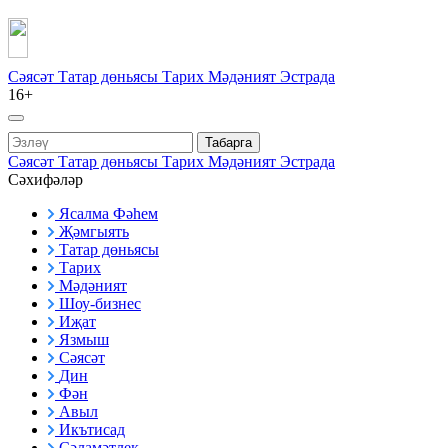
Сәясәт
Татар дөньясы
Тарих
Мәдәният
Эстрада
16+
Табарга
Сәясәт
Татар дөньясы
Тарих
Мәдәният
Эстрада
Сәхифәләр
Ясалма Фәһем
Җәмгыять
Татар дөньясы
Тарих
Мәдәният
Шоу-бизнес
Иҗат
Язмыш
Сәясәт
Дин
Фән
Авыл
Икътисад
Сәламәтлек