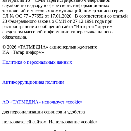
материалы 16+. СМИ зарегистрировано Федеральной
службой по надзору в сфере связи, информационных
технологий и массовых коммуникаций, номер записи серия
ЭЛ № ФС 77 - 77652 от 17.01.2020. В соответствии со статьей
23 Федерального закона о СМИ от 27.12.1991 года при
распространении сообщений сайта “Интертат” другим
средством массовой информации гиперссылка на него
обязательна.
© 2026 «ТАТМЕДИА» акционерлык җәмгыяте
ИА «Татар-информ»
Политика о персональных данных
Антикоррупционная политика
АО «ТАТМЕДИА» использует «cookie»
для персонализации сервисов и удобства
пользователей сайтом. Использование «cookie»