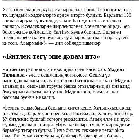
Хәзер кешеләрнең күбесе авыр хәлдә. Гаилә белән киңәштек
тә, шундый хәлдәгеләргә ярдәм итәргә булдык. Барлыгы 150
гаиләгә ярдәм күрсәтелде, ягъни һәр җирлектә иллешәр
гаиләгә. Исемлекләрне җирлекләрнең мәчетләре бирде. Бер
бокс эчендә коймаклар, бал һәм хәлвә бар иде. Эшләгән
игелекләребез кабул булсын, бу авыр вакытлар тизрәк үтеп
китсен. Авырмыйк!» — дип сөйләде эшмәкәр.
«Битлек тегү эше дәвам итә»
Чирмешән районында инвалидлар оешмасы бар.
Мәдинә
Талипова
- әлеге оешманың җитәкчесе. Оешма үз
райондашларына ярдәм йөзеннән битлекләр теккән. Мәдинә
апаның да, оешмада торучы башка әгъзаларның да инвалид
булуларын ассызыклап үтик. Мәдинә апа, мәсәлән, кан
басымы буенча инвалид.
«Безнең оешмабызда барлыгы сигез кеше. Хатын-кызлар да,
ир-атлар да бар. Безнең оешмада Рәсимә апа Хәйруллина бар.
Ул битлекне бушлай тегәргә ризалашты. Аның әллә ни күзе
күрми, дәваланып йөри. Әмма кешеләргә ярдәм кирәк дигәч,
барыбер тегәргә булды. Ничә битлек теккәнне төгәл әйтә
алмыйм. Үзәк хастаханәгә, балалар бакчаларына бирдек,