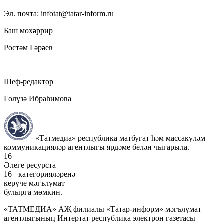
Эл. почта: infotat@tatar-inform.ru
Баш мөхәррир
Рөстәм Гәрәев
Шеф-редактор
Гөлүзә Ибраһимова
«Татмедиа» республика матбугат һәм массакүләм
коммуникацияләр агентлыгы ярдәме белән чыгарыла.
16+
Әлеге ресурста
16+ категорияләренә
керүче мәгълүмат
булырга мөмкин.
«ТАТМЕДИА» АҖ филиалы «Татар-информ» мәгълүмат
агентлыгының Интертат республика электрон газетасы