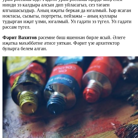
нинди эз калдыра алсын дип уйласагыз, сез тәгаен
ялгышасыздыр. Аның иҗаты беркая да югалмый. Һәр ясаган
ноктасы, сызыгы, портреты, пейзажы – аның куллары
тудырган иҗат үлми, югалмый. Ул гадәти эз түгел. Ул гадәти
рәссам түгел.
Фәрит Вахитов
рәсемне биш яшеннән бирле ясый. Әлеге
иҗатка мәхәббәтне әтисе уяткан. Фәрит үзе архитектор
булырга белем алган.