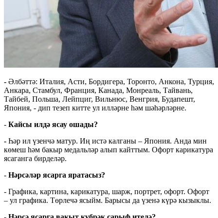
-
Әлбәттә: Италия, Асти, Бордигера, Торонто, Анкона, Турция,
Анкара, Стамбул, Франция, Канада, Монреаль, Тайвань,
Тайбей, Польша, Лейпциг, Вильнюс, Венгрия, Будапешт,
Япония, - дип тезеп китте ул илләрне һәм шәһәрләрне.
-
Кайсы илдә ясау ошады?
-
Һәр ил үзенчә матур. Иң истә калганы – Япония. Анда мин
көмеш һәм бакыр медальләр алып кайттым. Офорт карикатура
ясаганга бирделәр.
-
Нәрсәләр ясарга яратасыз?
- Графика, картина, карикатура, шарж, портрет, офорт. Офорт
– ул графика. Төрлечә ясыйм. Барысы да үзенә күрә кызыклы.
- Нәрсә ясарга вакыт күбрәк сарыф ителә?