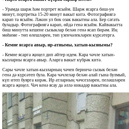
- Урамда шарж һәм портрет ясыйм. Шарж ясарга биш-ун
минут, портретка 15-20 минут вакыт китә. Фотографиягә
карап та ясыйм. Ләкин ул бик озак вакытны ала. Бер сәгать
буладыр. Фотографиягә карап, өйдә генә ясыйм. Кайвакытта
биш минутта кешене сызыклар белән генә ясап бирәм. Иң
мөһиме - төп өлешләрен, төп үзенчәлекләрен күрсәтергә.
- Кемне ясарга авыр, ир-атнымы, хатын-кызнымы?
- Кемне ясарга җиңел дип әйтер идем. Кара чәчле хатын-
кызларны ясарга авыр. Аларга вакыт күбрәк китә.
Сары чәчле хатын-кызларның чәчен берничә сызык белән
генә дә күрсәтеп була. Кара чәчлеләр белән алай гына булмый,
күп итеп буярга кирәк. Ир атларның чәчсезләрен, пеләшләрен
ясарга җиңел. Чәч кенә ясау да әллә никадәр вакытны ала.