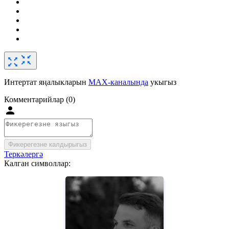
Интертат яңалыкларын
MAX-каналында
укыгыз
Комментарийлар (0)
Фикерегезне калдырыгыз
Теркәлергә
Калган символлар: