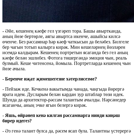
-
Әйе, кешенең кәефе гел үзгәреп тора. Башы авыртканда,
аның йөзе бертөрле, аягы авыртса икенче, ашыйсы килсә
өченче. Без рәссамнар һәр кәеф чаткысын да беләбез. Билгеле
бер чагын тотып калырга кирәк. Мин кешеләрнең йөзләрен
исемдә калдырам. Кешенең портретын ясаганда без гел аның
кәефе белән эшлибез. Фотога төшергәндә эмоция чын, реаль
булмый. Кеше читенсенә, йомыла. Портретларда кешенең чын
йөзе ачыла.
- Беренче иҗат җимешегезне хәтерлисезме?
- Пейзаж иде. Кечкенә вакытымда чанада, чаңгыда йөрергә
ярата идем. Дусларым белән кардан зур штаблар төзи идек.
Шунда да архитектор-рәссам талантым ачылды. Нәрсәнедер
ясаганчы, аның эчке ягын белергә кирәк.
-
Яшь, өйрәнеп кенә килгән рәссамнарга нинди киңәш
бирер идегез?
- Әз генә талант булса да, рәсем ясап була. Талантны үстерергә