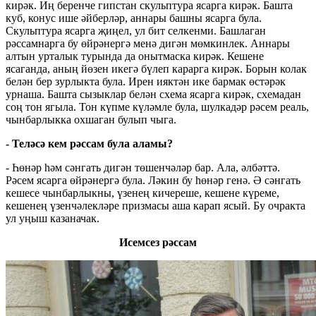
кирәк. Иң беренче гипстан скульптура ясарга кирәк. Башта
куб, конус ише әйберләр, аннары башны ясарга була.
Скульптура ясарга җиңел, ул бит селкенми. Башлаган
рәссамнарга бу өйрәнергә менә дигән мөмкинлек. Аннары
алтын урталык турында да онытмаска кирәк. Кешене
ясаганда, аның йөзен икегә бүлеп карарга кирәк. Борын колак
белән бер зурлыкта була. Ирен ияктән ике бармак өстәрәк
урнаша. Башта сызыклар белән схема ясарга кирәк, схемадан
соң тон ягыла. Тон күпме күләмле була, шулкадәр рәсем реаль,
чынбарлыкка охшаган булып чыга.
- Теләсә кем рәссам була аламы?
- Һөнәр һәм сәнгать дигән төшенчәләр бар. Ала, әлбәттә.
Рәсем ясарга өйрәнергә була. Ләкин бу һөнәр генә. Ә сәнгать
кешесе чынбарлыкны, үзенең кичереше, кешене күреме,
кешенең үзенчәлекләре призмасы аша карап ясый. Бу очракта
ул уңыш казаначак.
Исемсез рәссам