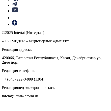
©2025 Intertat (Интертат)
«ТАТМЕДИА» акционерлык җәмгыяте
Редакция адресы:
420066, Татарстан Республикасы, Казан, Декабристлар ур.,
2нче йорт.
Редакция телефоны:
+7 (843) 222-0-999 (1304)
Редакциянең электрон почтасы:
infotat@tatar-inform.ru