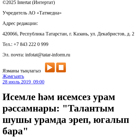
©2025 Intertat (Интертат)
Учредитель АО «Татмедиа»
Адрес редакции:
420066, Республика Татарстан, г. Казань, ул. Декабристов, д. 2
Тел.: +7 843 222 0 999
Эл. почта: infotat@tatar-inform.ru
Язманы тыңлагыз
Җәмгыять
28 июль 2019 09:00
Исемле һәм исемсез урам
рәссамнары: "Талантым
шушы урамда эреп, югалып
бара"