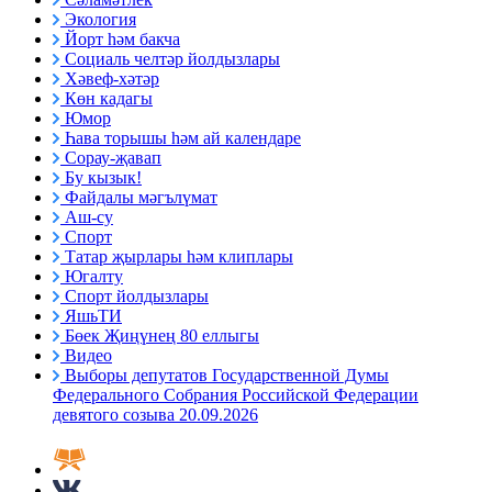
Экология
Йорт һәм бакча
Социаль челтәр йолдызлары
Хәвеф-хәтәр
Көн кадагы
Юмор
Һава торышы һәм ай календаре
Сорау-җавап
Бу кызык!
Файдалы мәгълүмат
Аш-су
Спорт
Татар җырлары һәм клиплары
Югалту
Спорт йолдызлары
ЯшьТИ
Бөек Җиңүнең 80 еллыгы
Видео
Выборы депутатов Государственной Думы
Федерального Собрания Российской Федерации
девятого созыва 20.09.2026