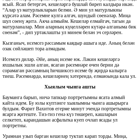
ясый. Ясап бетергәч, кешеләргә бушлай биреп калдыра икән.
“Алар үз матурлыкларын белми. Ә мин ул матурлыкны
күрсәтә алам. Рәсемне кулга алгач, шундый сөенәләр. Миңа
шул сөенү җитә. Акча алмыйм. Кешеләр елмайгач, тагын да
матурланалар. Мин аларның күңелләрен күтәрә алганыма бик
сөенәм”, - дип уртаклашты ул минем белән эч серләрен.
Кызганыч, исемсез рәссамым каядыр ашыга иде. Аның белән
озак сөйләшеп тора алмадым.
Исемсез диләр. Әйе, аның исеме юк. Ләкин кешеләргә
яхшылык эшли алган, ясаган рәсемнәре өчен берни дә
сорамаган рәссамның һичшиксез исеме бу җирдә калырга
тиеш. Рәсемнәрдә, кешеләрнең хәтерендә, елмаюында кала ул.
Хыялым чынга ашты
Бауманга барып, ничә тапкыр портретымны ясата алмый
кайта идем. Бу юлы күптәнге хыялымны чынга ашырырга
булдым. Фәрит Вахитов егерме минут эчендә портретымны
ясарга җитеште. Тиз-тиз генә күз төшереп, кашларын
селкетеп, карандашын асфальтка куеп очлап ясады ул
портретны.
Урамнан узып барган кешеләр туктап карап торды. Миңа,