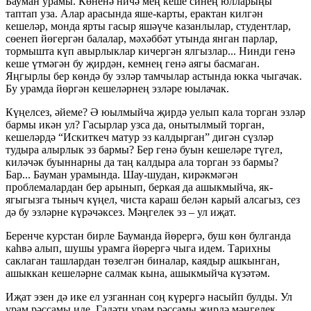
Бауман урамы. Көненә ничә мең кеше синең юлларыңы
таптап уза. Алар арасында яше-карты, ерактан килгән
кешеләр, монда ярты гасыр яшәүче казанлылар, студентлар,
сөенеп йөгергән балалар, мәхәббәт утында янган парлар,
тормышта күп авырлыклар кичергән ялгызлар... Нинди генә
кеше үтмәгән бу җирдән, кемнең генә аягы басмаган.
Яңгырлы бер көндә бу эзләр тамчылар астында юкка чыгачак.
Бу урамда йөргән кешеләрнең эзләре юылачак.
Күңелсез, әйеме? Ә юылмыйча җирдә уелып кала торган эзләр
бармы икән ул? Гасырлар узса да, онытылмый торган,
кешеләрдә “Искиткеч матур эз калдырган” дигән сүзләр
тудыра алырлык эз бармы? Бер генә буын кешеләре түгел,
киләчәк буыннарны да таң калдыра ала торган эз бармы?
Бар... Бауман урамында. Шау-шудан, кирәкмәгән
проблемалардан бер арынып, беркая да ашыкмыйча, як-
ягыгызга тыныч күңел, чиста караш белән карый алсагыз, сез
дә бу эзләрне күрәчәксез. Мәңгелек эз – ул иҗат.
Беренче курстан бирле Бауманда йөрергә, буш көн булганда
каһвә алып, шушы урамга йөрергә чыга идем. Тарихны
саклаган ташлардан төзелгән биналар, каядыр ашкынган,
ашыккан кешеләрне салмак кына, ашыкмыйча күзәтәм.
Иҗат эзен дә ике ел узганнан соң күрергә насыйп булды. Ул
урам рәссамы иде. Гадәти урам рәссамы җирдә мәңгелек