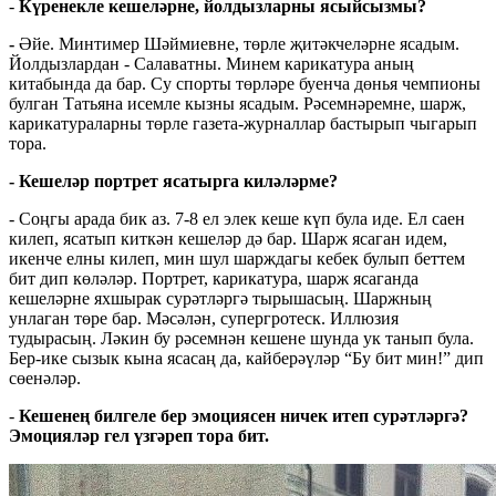
-
Күренекле кешеләрне, йолдызларны ясыйсызмы?
-
Әйе. Минтимер Шәймиевне, төрле җитәкчеләрне ясадым.
Йолдызлардан - Салаватны. Минем карикатура аның
китабында да бар. Су спорты төрләре буенча дөнья чемпионы
булган Татьяна исемле кызны ясадым. Рәсемнәремне, шарж,
карикатураларны төрле газета-журналлар бастырып чыгарып
тора.
- Кешеләр портрет ясатырга киләләрме?
- Соңгы арада бик аз. 7-8 ел элек кеше күп була иде. Ел саен
килеп, ясатып киткән кешеләр дә бар. Шарж ясаган идем,
икенче елны килеп, мин шул шарждагы кебек булып беттем
бит дип көләләр. Портрет, карикатура, шарж ясаганда
кешеләрне яхшырак сурәтләргә тырышасың. Шаржның
унлаган төре бар. Мәсәлән, супергротеск. Иллюзия
тудырасың. Ләкин бу рәсемнән кешене шунда ук танып була.
Бер-ике сызык кына ясасаң да, кайберәүләр “Бу бит мин!” дип
сөенәләр.
-
Кешенең билгеле бер эмоциясен ничек итеп сурәтләргә?
Эмоцияләр гел үзгәреп тора бит.