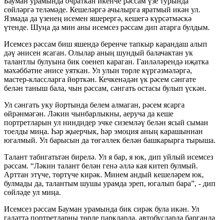
Бауман урамында очраткан икенче рәссам үзе турында
сөйләргә теләмәде. Кешеләргә ачылырга яратмый икән ул.
Язмада да үзенең исемен яшерергә, кешегә күрсәтмәскә
үтенде. Шуңа да мин аны исемсез рәссам дип атарга булдым.
Исемсез рәссам биш яшендә беренче тапкыр карандаш алып
дәү әнисен ясаган. Олылар аның шундый балачактан ук
талантлы булуына бик сөенеп караган. Гаиләләрендә иҗатка
мәхәббәтне әнисе уяткан. Ул улын төрле күргәзмәләргә,
мастер-классларга йөрткән. Кечкенәдән үк рәсем сәнгате
белән таныш бала, чын рәссам, сәнгать остасы булып үскән.
Ул сәнгать уку йортында белем алмаган, рәсем ясарга
өйрәнмәгән. Ләкин чынбарлыкны, аеруча да кеше
портретларын ул ниндидер эчке сиземләү белән ясый сыман
тоелды миңа. Һәр җыерчык, һәр эмоция аның карашыннан
югалмый. Ул барысын да төгәллек белән башкарырга тырыша.
Талант табигатьтән бирелә. Ул я бар, я юк, дип уйлый исемсез
рәссам. “Ләкин талант белән генә әллә кая китеп булмый.
Арттан этүче, төртүче кирәк. Минем андый кешеләрем юк,
булмады да, талантым шушы урамда эреп, югалып бара”, - дип
сөйләде ул миңа.
Исемсез рәссам Бауман урамында бик сирәк була икән. Ул
гадәттә портретларны төрле паркларда, автобусларда барганда