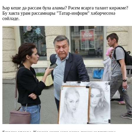
Һәр кеше дә рәссам була аламы? Рәсем ясарга талант кирәкме?
Бу хакта урам рәссамнары "Татар-информ" хәбәрчесенә
сөйләде.