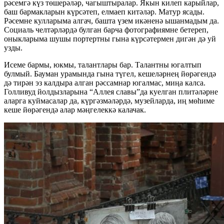
рәсемгә күз төшерәләр, чагыштыралар. Якын килеп карыйлар,
баш бармакларын күрсәтеп, елмаеп китәләр. Матур ясады.
Рәсемне кулларыма алгач, башта үзем икәненә ышанмадым да.
Социаль челтәрләрдә булган барча фотографиямне бетереп,
оныкларыма шушы портертны гына күрсәтермен дигән дә уй
узды.
Исеме бармы, юкмы, талантлары бар. Талантны югалтып
булмый. Бауман урамында гына түгел, кешеләрнең йөрәгендә
дә тирән эз калдыра алган рәссамнар югалмас, миңа калса.
Голливуд йолдызларына “Аллея славы”да куелган плитәләрне
аларга куймасалар да, күргәзмәләрдә, музейларда, иң мөһиме
кеше йөрәгендә алар мәңгелеккә калачак.