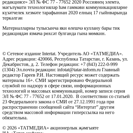
редакциясе» ЭЛ № ФС 77 - 77652 2020 Россиянең элемтә,
мәгълүмати технологияләр һәм гаммәви коммуникацияләрне
күзәтчелек хезмәте тарафыннан 2020 елның 17 гыйнварында
теркәлгән
Материалларны тулысынча яки өлешчә куллану бары тик
редакциядән язмача рөхсәт булганда гына мөмкин.
© Сетевое издание Intertat. Учредитель АО «ТАТМЕДИА».
Адрес редакции: 420066, Республика Татарстан, г. Казань, ул.
Декабристов, д. 2. Телефон редакции: +7 (843) 222-0-999
(1304) Эл.почта редакции: infotat@tatar-inform.ru Главный
редактор Гареев Р.И. Настоящий ресурс может содержать
материалы 16+. СМИ зарегистрировано Федеральной
службой по надзору в сфере связи, информационных
технологий и массовых коммуникаций, номер записи серия
ЭЛ № ФС 77 - 77652 от 17.01.2020. В соответствии со статьей
23 Федерального закона о СМИ от 27.12.1991 года при
распространении сообщений сайта “Интертат” другим
средством массовой информации гиперссылка на него
обязательна.
© 2026 «ТАТМЕДИА» акционерлык җәмгыяте