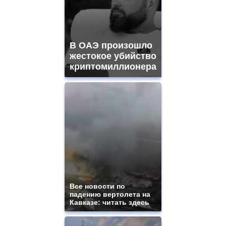
В ОАЭ произошло
жестокое убийство
криптомиллионера
Все новости по
падению вертолета на
Кавказе: читать здесь