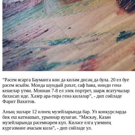
“Рәсем ясарга Бауманга көн дә киләм дисәң дә була. 20 ел буе
рәсем ясыйм. Монда шундый рәхәт, саф һава, нинди генә
кешеләр үтми. Моннан 7-8 ел элек портрет, шарж ясатучылар
бихисап иде. Хәзер ара-тирә генә киләләр”, - дип сөйләде
Фәрит Вахитов.
Аның эшләре 12 илнең музейларында бар. Ул конкурсларда
бик еш катнашып, урыннар яулаган. “Мәскәү, Казан
музейларында рәсемнәрем күп. Киләсе елга үземнең
күргәзмәне ачасым килә”, - дип сөйләде ул.