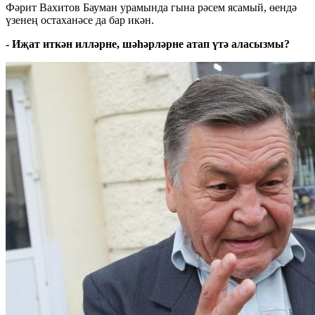
Фәрит Вахитов Бауман урамында гына рәсем ясамый, өендә
үзенең остаханәсе да бар икән.
- Иҗат иткән илләрне, шәһәрләрне атап үтә аласызмы?