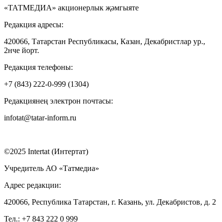
«ТАТМЕДИА» акционерлык җәмгыяте
Редакция адресы:
420066, Татарстан Республикасы, Казан, Декабристлар ур.,
2нче йорт.
Редакция телефоны:
+7 (843) 222-0-999 (1304)
Редакциянең электрон почтасы:
infotat@tatar-inform.ru
©2025 Intertat (Интертат)
Учредитель АО «Татмедиа»
Адрес редакции:
420066, Республика Татарстан, г. Казань, ул. Декабристов, д. 2
Тел.: +7 843 222 0 999