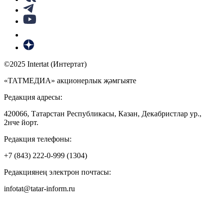
©2025 Intertat (Интертат)
«ТАТМЕДИА» акционерлык җәмгыяте
Редакция адресы:
420066, Татарстан Республикасы, Казан, Декабристлар ур.,
2нче йорт.
Редакция телефоны:
+7 (843) 222-0-999 (1304)
Редакциянең электрон почтасы:
infotat@tatar-inform.ru