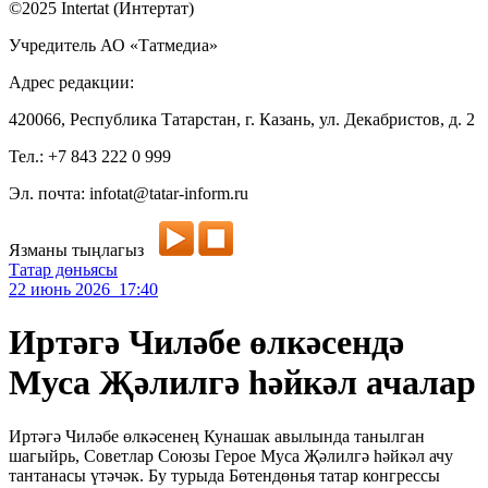
©2025 Intertat (Интертат)
Учредитель АО «Татмедиа»
Адрес редакции:
420066, Республика Татарстан, г. Казань, ул. Декабристов, д. 2
Тел.: +7 843 222 0 999
Эл. почта: infotat@tatar-inform.ru
Язманы тыңлагыз
Татар дөньясы
22 июнь 2026 17:40
Иртәгә Чиләбе өлкәсендә
Муса Җәлилгә һәйкәл ачалар
Иртәгә Чиләбе өлкәсенең Кунашак авылында танылган
шагыйрь, Советлар Союзы Герое Муса Җәлилгә һәйкәл ачу
тантанасы үтәчәк. Бу турыда Бөтендөнья татар конгрессы