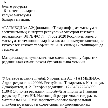
16+
Әлеге ресурста
16+ категорияләренә
керүче мәгълүмат
булырга мөмкин.
«ТАТМЕДИА» АҖ филиалы «Татар-информ» мәгълүмат
агентлыгының Интертат республика электрон газетасы
редакциясе» ЭЛ № ФС 77 - 77652 2020 Россиянең элемтә,
мәгълүмати технологияләр һәм гаммәви коммуникацияләрне
күзәтчелек хезмәте тарафыннан 2020 елның 17 гыйнварында
теркәлгән
Материалларны тулысынча яки өлешчә куллану бары тик
редакциядән язмача рөхсәт булганда гына мөмкин.
© Сетевое издание Intertat. Учредитель АО «ТАТМЕДИА».
Адрес редакции: 420066, Республика Татарстан, г. Казань, ул.
Декабристов, д. 2. Телефон редакции: +7 (843) 222-0-999
(1304) Эл.почта редакции: infotat@tatar-inform.ru Главный
редактор Гареев Р.И. Настоящий ресурс может содержать
материалы 16+. СМИ зарегистрировано Федеральной
службой по надзору в сфере связи, информационных