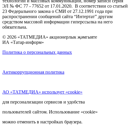
технологий и массовых коммуникаций, номер записи серия
ЭЛ № ФС 77 - 77652 от 17.01.2020. В соответствии со статьей
23 Федерального закона о СМИ от 27.12.1991 года при
распространении сообщений сайта “Интертат” другим
средством массовой информации гиперссылка на него
обязательна.
© 2026 «ТАТМЕДИА» акционерлык җәмгыяте
ИА «Татар-информ»
Политика о персональных данных
Антикоррупционная политика
АО «ТАТМЕДИА» использует «cookie»
для персонализации сервисов и удобства
пользователей сайтом. Использование «cookie»
можно отменить в настройках браузера.