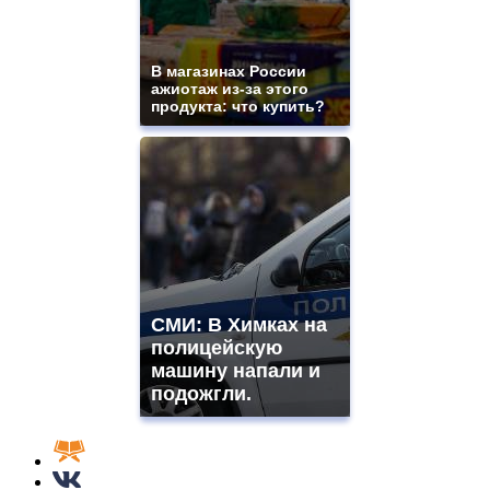
В магазинах России
ажиотаж из-за этого
продукта: что купить?
СМИ: В Химках на
полицейскую
машину напали и
подожгли.