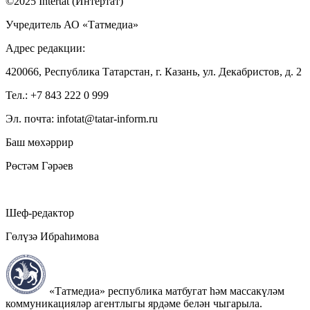
©2025 Intertat (Интертат)
Учредитель АО «Татмедиа»
Адрес редакции:
420066, Республика Татарстан, г. Казань, ул. Декабристов, д. 2
Тел.: +7 843 222 0 999
Эл. почта: infotat@tatar-inform.ru
Баш мөхәррир
Рөстәм Гәрәев
Шеф-редактор
Гөлүзә Ибраһимова
«Татмедиа» республика матбугат һәм массакүләм
коммуникацияләр агентлыгы ярдәме белән чыгарыла.