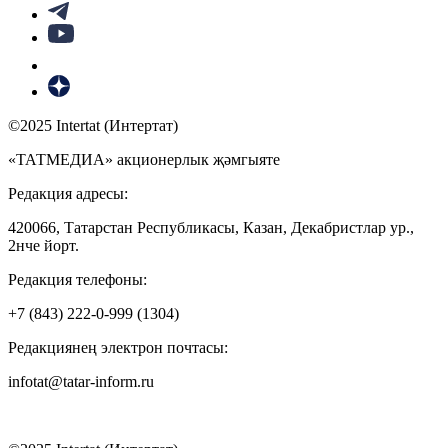
©2025 Intertat (Интертат)
«ТАТМЕДИА» акционерлык җәмгыяте
Редакция адресы:
420066, Татарстан Республикасы, Казан, Декабристлар ур.,
2нче йорт.
Редакция телефоны:
+7 (843) 222-0-999 (1304)
Редакциянең электрон почтасы:
infotat@tatar-inform.ru