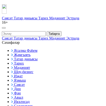
Сәясәт
Татар дөньясы
Тарих
Мәдәният
Эстрада
16+
Табарга
Сәясәт
Татар дөньясы
Тарих
Мәдәният
Эстрада
Сәхифәләр
Ясалма Фәһем
Җәмгыять
Татар дөньясы
Тарих
Мәдәният
Шоу-бизнес
Иҗат
Язмыш
Сәясәт
Дин
Фән
Авыл
Икътисад
Сәламәтлек