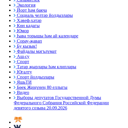
Экология
Йорт һәм бакча
Социаль челтәр йолдызлары
Хәвеф-хәтәр
Көн кадагы
Юмор
Һава торышы һәм ай календаре
Сорау-җавап
Бу кызык!
Файдалы мәгълүмат
Аш-су
Спорт
Татар җырлары һәм клиплары
Югалту
Спорт йолдызлары
ЯшьТИ
Бөек Җиңүнең 80 еллыгы
Видео
Выборы депутатов Государственной Думы
Федерального Собрания Российской Федерации
девятого созыва 20.09.2026