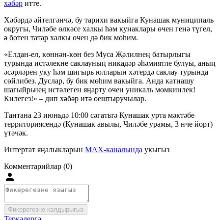
хәбәр
итте.
Хәбәрдә әйтелгәнчә, бу тарихи вакыйга Кунашак муниципаль
округы, Чиләбе өлкәсе халкы һәм кунаклары өчен генә түгел,
ә бөтен татар халкы өчен дә бик мөһим.
«Елдан-ел, көннән-көн без Муса Җәлилнең батырлыгы
турында истәлекне саклауның никадәр әһәмиятле булуы, аның
әсәрләрен уку һәм шигырь юлларын хәтердә саклау турында
сөйлибез. Дуслар, бу бик мөһим вакыйга. Анда катнашу
шагыйрьнең истәлеген яңарту өчен уникаль мөмкинлек!
Килегез!» – дип хәбәр итә оештыручылар.
Тантана 23 июньдә 10:00 сәгатьтә Кунашак урта мәктәбе
территориясендә (Кунашак авылы, Чиләбе урамы, 3 нче йорт)
үтәчәк.
Интертат яңалыкларын
MAX-каналында
укыгыз
Комментарийлар (0)
Фикерегезне калдырыгыз
Теркәлергә