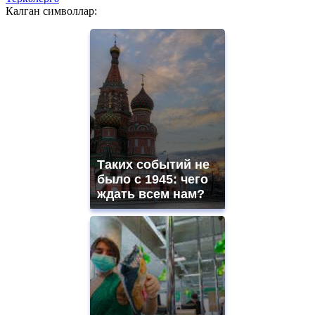
Калган символлар:
Таких событий не
было с 1945: чего
ждать всем нам?