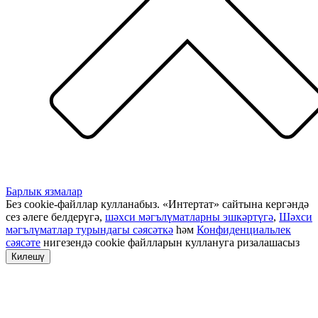
Барлык язмалар
Без cookie-файллар кулланабыз. «Интертат» сайтына кергәндә
сез әлеге белдерүгә,
шәхси мәгълүматларны эшкәртүгә
,
Шәхси
мәгълүматлар турындагы сәясәткә
һәм
Конфиденциальлек
сәясәте
нигезендә cookie файлларын куллануга ризалашасыз
Килешү