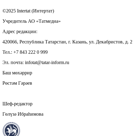
©2025 Intertat (Интертат)
Учредитель АО «Татмедиа»
Адрес редакции:
420066, Республика Татарстан, г. Казань, ул. Декабристов, д. 2
Тел.: +7 843 222 0 999
Эл. почта: infotat@tatar-inform.ru
Баш мөхәррир
Рөстәм Гәрәев
Шеф-редактор
Гөлүзә Ибраһимова