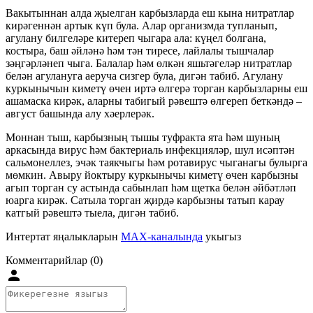
Вакытыннан алда җыелган карбызларда еш кына нитратлар
кирәгеннән артык күп була. Алар организмда тупланып,
агулану билгеләре китереп чыгара ала: күңел болгана,
костыра, баш әйләнә һәм тән тиресе, лайлалы тышчалар
зәңгәрләнеп чыга. Балалар һәм өлкән яшьтәгеләр нитратлар
белән агулануга аеруча сизгер була, дигән табиб. Агулану
куркынычын киметү өчен иртә өлгерә торган карбызларны еш
ашамаска кирәк, аларны табигый рәвештә өлгереп беткәндә –
август башында алу хәерлерәк.
Моннан тыш, карбызның тышы туфракта ята һәм шуның
аркасында вирус һәм бактериаль инфекцияләр, шул исәптән
сальмонеллез, эчәк таякчыгы һәм ротавирус чыганагы булырга
мөмкин. Авыру йоктыру куркынычы киметү өчен карбызны
агып торган су астында сабынлап һәм щетка белән әйбәтләп
юарга кирәк. Сатыла торган җирдә карбызны татып карау
катгый рәвештә тыела, дигән табиб.
Интертат яңалыкларын
MAX-каналында
укыгыз
Комментарийлар (0)