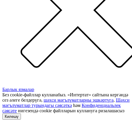
Барлык язмалар
Без cookie-файллар кулланабыз. «Интертат» сайтына кергәндә
сез әлеге белдерүгә,
шәхси мәгълүматларны эшкәртүгә
,
Шәхси
мәгълүматлар турындагы сәясәткә
һәм
Конфиденциальлек
сәясәте
нигезендә cookie файлларын куллануга ризалашасыз
Килешү