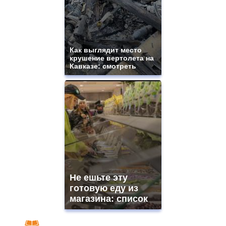
Как выглядит место
крушение вертолета на
Кавказе: смотреть
Не ешьте эту
готовую еду из
магазина: список