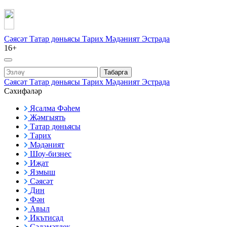
Сәясәт
Татар дөньясы
Тарих
Мәдәният
Эстрада
16+
Табарга
Сәясәт
Татар дөньясы
Тарих
Мәдәният
Эстрада
Сәхифәләр
Ясалма Фәһем
Җәмгыять
Татар дөньясы
Тарих
Мәдәният
Шоу-бизнес
Иҗат
Язмыш
Сәясәт
Дин
Фән
Авыл
Икътисад
Сәламәтлек