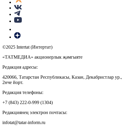
©2025 Intertat (Интертат)
«ТАТМЕДИА» акционерлык җәмгыяте
Редакция адресы:
420066, Татарстан Республикасы, Казан, Декабристлар ур.,
2нче йорт.
Редакция телефоны:
+7 (843) 222-0-999 (1304)
Редакциянең электрон почтасы:
infotat@tatar-inform.ru