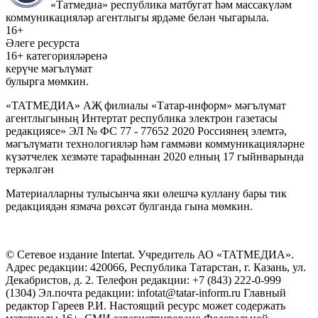
«Татмедиа» республика матбугат һәм массакүләм
коммуникацияләр агентлыгы ярдәме белән чыгарыла.
16+
Әлеге ресурста
16+ категорияләренә
керүче мәгълүмат
булырга мөмкин.
«ТАТМЕДИА» АҖ филиалы «Татар-информ» мәгълүмат
агентлыгының Интертат республика электрон газетасы
редакциясе» ЭЛ № ФС 77 - 77652 2020 Россиянең элемтә,
мәгълүмати технологияләр һәм гаммәви коммуникацияләрне
күзәтчелек хезмәте тарафыннан 2020 елның 17 гыйнварында
теркәлгән
Материалларны тулысынча яки өлешчә куллану бары тик
редакциядән язмача рөхсәт булганда гына мөмкин.
© Сетевое издание Intertat. Учредитель АО «ТАТМЕДИА».
Адрес редакции: 420066, Республика Татарстан, г. Казань, ул.
Декабристов, д. 2. Телефон редакции: +7 (843) 222-0-999
(1304) Эл.почта редакции: infotat@tatar-inform.ru Главный
редактор Гареев Р.И. Настоящий ресурс может содержать