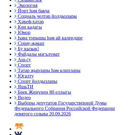
Экология
Йорт һәм бакча
Социаль челтәр йолдызлары
Хәвеф-хәтәр
Көн кадагы
Юмор
Һава торышы һәм ай календаре
Сорау-җавап
Бу кызык!
Файдалы мәгълүмат
Аш-су
Спорт
Татар җырлары һәм клиплары
Югалту
Спорт йолдызлары
ЯшьТИ
Бөек Җиңүнең 80 еллыгы
Видео
Выборы депутатов Государственной Думы
Федерального Собрания Российской Федерации
девятого созыва 20.09.2026