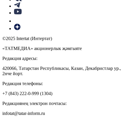
©2025 Intertat (Интертат)
«ТАТМЕДИА» акционерлык җәмгыяте
Редакция адресы:
420066, Татарстан Республикасы, Казан, Декабристлар ур.,
2нче йорт.
Редакция телефоны:
+7 (843) 222-0-999 (1304)
Редакциянең электрон почтасы:
infotat@tatar-inform.ru