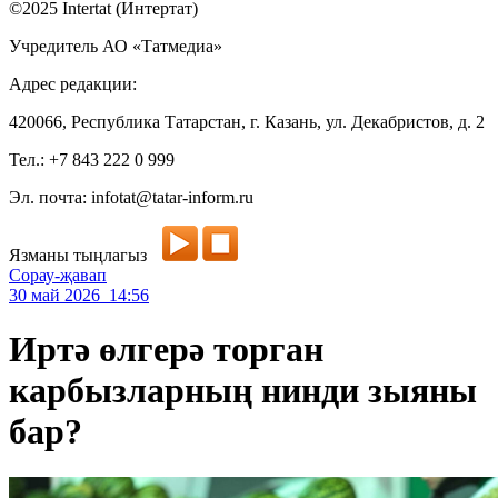
©2025 Intertat (Интертат)
Учредитель АО «Татмедиа»
Адрес редакции:
420066, Республика Татарстан, г. Казань, ул. Декабристов, д. 2
Тел.: +7 843 222 0 999
Эл. почта: infotat@tatar-inform.ru
Язманы тыңлагыз
Сорау-җавап
30 май 2026 14:56
Иртә өлгерә торган
карбызларның нинди зыяны
бар?