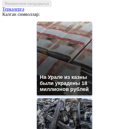
Фикерегезне калдырыгыз
Теркәлергә
Калган символлар:
На Урале из казны
были украдены 18
миллионов рублей