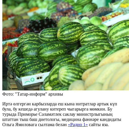
Фото: "Татар-информ" архивы
Иртә өлгергән карбызларда еш кына нитратлар артык күп
була, бу кешедә агулану китереп чыгарырга мөмкин. Бу
турыда Приморье Сәламәтлек саклау министрлыгының
штаттан тыш баш диетологы, медицина фәннәре кандидаты
Ольга Ямиловага сылтама белән
«Радио 1»
сайты яза.