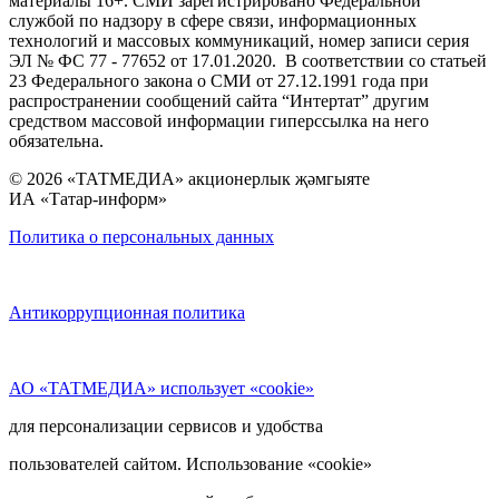
материалы 16+. СМИ зарегистрировано Федеральной
службой по надзору в сфере связи, информационных
технологий и массовых коммуникаций, номер записи серия
ЭЛ № ФС 77 - 77652 от 17.01.2020. В соответствии со статьей
23 Федерального закона о СМИ от 27.12.1991 года при
распространении сообщений сайта “Интертат” другим
средством массовой информации гиперссылка на него
обязательна.
© 2026 «ТАТМЕДИА» акционерлык җәмгыяте
ИА «Татар-информ»
Политика о персональных данных
Антикоррупционная политика
АО «ТАТМЕДИА» использует «cookie»
для персонализации сервисов и удобства
пользователей сайтом. Использование «cookie»