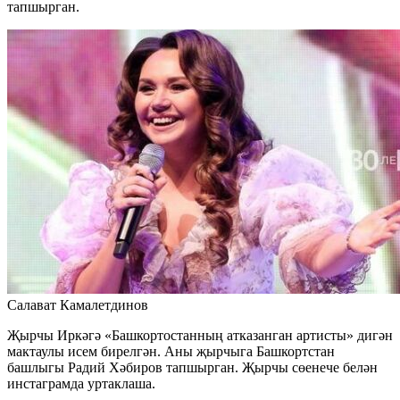
тапшырган.
Салават Камалетдинов
Җырчы Иркәгә «Башкортостанның атказанган артисты» дигән
мактаулы исем бирелгән. Аны җырчыга Башкортстан
башлыгы Радий Хәбиров тапшырган. Җырчы сөенече белән
инстаграмда уртаклаша.