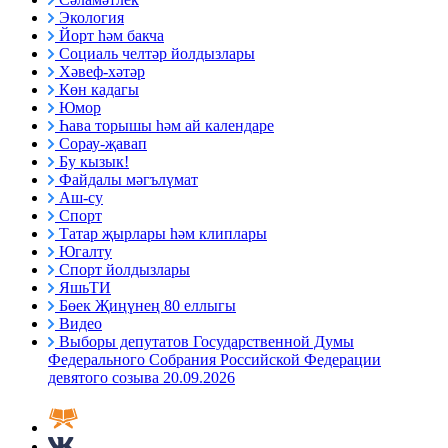
Экология
Йорт һәм бакча
Социаль челтәр йолдызлары
Хәвеф-хәтәр
Көн кадагы
Юмор
Һава торышы һәм ай календаре
Сорау-җавап
Бу кызык!
Файдалы мәгълүмат
Аш-су
Спорт
Татар җырлары һәм клиплары
Югалту
Спорт йолдызлары
ЯшьТИ
Бөек Җиңүнең 80 еллыгы
Видео
Выборы депутатов Государственной Думы
Федерального Собрания Российской Федерации
девятого созыва 20.09.2026