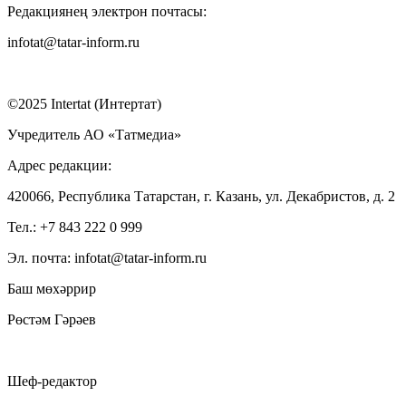
Редакциянең электрон почтасы:
infotat@tatar-inform.ru
©2025 Intertat (Интертат)
Учредитель АО «Татмедиа»
Адрес редакции:
420066, Республика Татарстан, г. Казань, ул. Декабристов, д. 2
Тел.: +7 843 222 0 999
Эл. почта: infotat@tatar-inform.ru
Баш мөхәррир
Рөстәм Гәрәев
Шеф-редактор