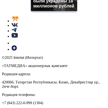
были украдены 18
миллионов рублей
©2025 Intertat (Интертат)
«ТАТМЕДИА» акционерлык җәмгыяте
Редакция адресы:
420066, Татарстан Республикасы, Казан, Декабристлар ур.,
2нче йорт.
Редакция телефоны:
+7 (843) 222-0-999 (1304)