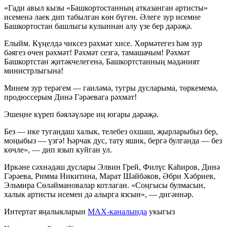
«Гади авыл кызы «Башкортостанның атказанган артисты»
исеменә лаек дип табылган көн бүген. Әлеге зур исемне
Башкортостан башлыгы кулыннан алу үзе бер дәрәҗә.
Елыйм. Күңелдә чиксез рәхмәт хисе. Хөрмәтегез һәм зур
бәягез өчен рәхмәт! Рәхмәт сезгә, тамашачым! Рәхмәт
Башкортстан җитәкчелегенә, Башкортстанның мәдәният
министрлыгына!
Минем зур терәгем — гаиләмә, тугры дусларыма, төркемемә,
продюссерым Динә Гәрәевага рәхмәт!
Эшеңне күреп бәяләүләре иң югары дәрәҗә.
Без — ике тугандаш халык, телебез охшаш, җырларыбыз бер,
моңыбыз — үзгә! Һәрчак дус, тату яшик, бергә булганда — без
көчле», — дип язып куйган ул.
Иркәне сәхнәдәш дуслары Элвин Грей, Филүс Каһиров, Динә
Гәрәева, Римма Никитина, Марат Шәйбәков, Әбри Хәбриев,
Эльмира Сөләймановалар котлаган. «Соңгысы булмасын,
халык артисты исемен дә алырга язсын», — дигәннәр.
Интертат яңалыкларын
MAX-каналында
укыгыз