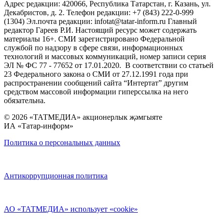
Адрес редакции: 420066, Республика Татарстан, г. Казань, ул.
Декабристов, д. 2. Телефон редакции: +7 (843) 222-0-999
(1304) Эл.почта редакции: infotat@tatar-inform.ru Главный
редактор Гареев Р.И. Настоящий ресурс может содержать
материалы 16+. СМИ зарегистрировано Федеральной
службой по надзору в сфере связи, информационных
технологий и массовых коммуникаций, номер записи серия
ЭЛ № ФС 77 - 77652 от 17.01.2020. В соответствии со статьей
23 Федерального закона о СМИ от 27.12.1991 года при
распространении сообщений сайта “Интертат” другим
средством массовой информации гиперссылка на него
обязательна.
© 2026 «ТАТМЕДИА» акционерлык җәмгыяте
ИА «Татар-информ»
Политика о персональных данных
Антикоррупционная политика
АО «ТАТМЕДИА» использует «cookie»