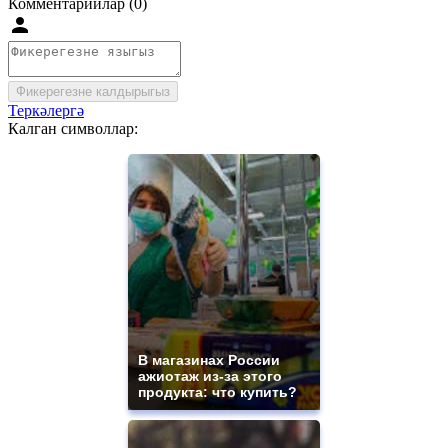
Комментарийлар (0)
Фикерегезне калдырыгыз
Теркәлергә
Калган символлар:
В магазинах России
ажиотаж из-за этого
продукта: что купить?