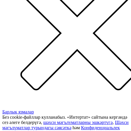
Барлык язмалар
Без cookie-файллар кулланабыз. «Интертат» сайтына кергәндә
сез әлеге белдерүгә,
шәхси мәгълүматларны эшкәртүгә
,
Шәхси
мәгълүматлар турындагы сәясәткә
һәм
Конфиденциальлек