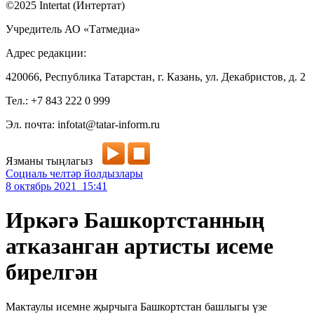
©2025 Intertat (Интертат)
Учредитель АО «Татмедиа»
Адрес редакции:
420066, Республика Татарстан, г. Казань, ул. Декабристов, д. 2
Тел.: +7 843 222 0 999
Эл. почта: infotat@tatar-inform.ru
Язманы тыңлагыз
Социаль челтәр йолдызлары
8 октябрь 2021 15:41
Иркәгә Башкортстанның
атказанган артисты исеме
бирелгән
Мактаулы исемне җырчыга Башкортстан башлыгы үзе