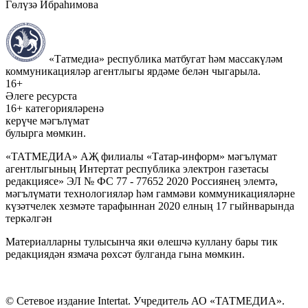
Гөлүзә Ибраһимова
«Татмедиа» республика матбугат һәм массакүләм
коммуникацияләр агентлыгы ярдәме белән чыгарыла.
16+
Әлеге ресурста
16+ категорияләренә
керүче мәгълүмат
булырга мөмкин.
«ТАТМЕДИА» АҖ филиалы «Татар-информ» мәгълүмат
агентлыгының Интертат республика электрон газетасы
редакциясе» ЭЛ № ФС 77 - 77652 2020 Россиянең элемтә,
мәгълүмати технологияләр һәм гаммәви коммуникацияләрне
күзәтчелек хезмәте тарафыннан 2020 елның 17 гыйнварында
теркәлгән
Материалларны тулысынча яки өлешчә куллану бары тик
редакциядән язмача рөхсәт булганда гына мөмкин.
© Сетевое издание Intertat. Учредитель АО «ТАТМЕДИА».