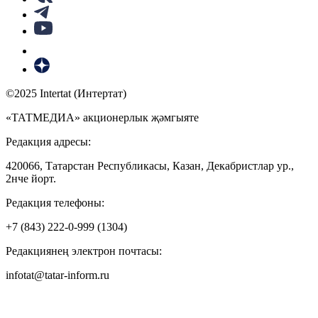
©2025 Intertat (Интертат)
«ТАТМЕДИА» акционерлык җәмгыяте
Редакция адресы:
420066, Татарстан Республикасы, Казан, Декабристлар ур.,
2нче йорт.
Редакция телефоны:
+7 (843) 222-0-999 (1304)
Редакциянең электрон почтасы:
infotat@tatar-inform.ru