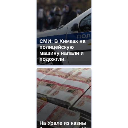
СМИ: В Химках на
полицейскую
машину напали и
подожгли.
На Урале из казны