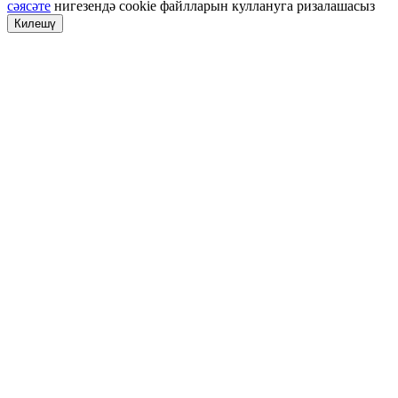
сәясәте
нигезендә cookie файлларын куллануга ризалашасыз
Килешү