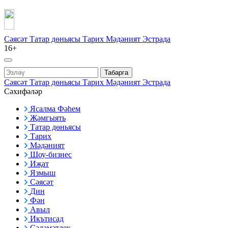
Сәясәт
Татар дөньясы
Тарих
Мәдәният
Эстрада
16+
Табарга
Сәясәт
Татар дөньясы
Тарих
Мәдәният
Эстрада
Сәхифәләр
Ясалма Фәһем
Җәмгыять
Татар дөньясы
Тарих
Мәдәният
Шоу-бизнес
Иҗат
Язмыш
Сәясәт
Дин
Фән
Авыл
Икътисад
Сәламәтлек