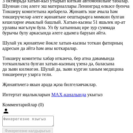
3 октябрьдә хатын-кыз утырып киткән автомобильне табалар.
Шуннан соң әлеге эш материаллары Ленинград өлкәсе буенча
Тикшерү комитетына җибәрелә. Җинаять эше ачыла һәм
тикшерүчеләр әлеге җинаятьне оештырырга мөмкин булган
кешеләрне ачыклый башлый. Хатын-кызны 51 яшьлек ир-ат
урлавы мәгълүм була. Ул бу хатынның ире зур суммада
бурычы булу аркасында әлеге адымга баруын әйтә.
Шулай ук җинаятьче йөкле хатын-кызны тоткан фатирның
адресын да әйтә һәм аны коткаралар.
Тикшерү комитеты хәбәр иткәнчә, бер атна дәвамында
тоткынлыкта булган хатын-кызның үзенә дә, баласына
да зыян килмәгән. Шулай да, зыян күргән ханым медицина
тикшеренүе узарга тели.
Җинаятьчегә якын арада җәза билгеләячәкләр.
Интертат яңалыкларын
MAX-каналында
укыгыз
Комментарийлар (0)
Фикерегезне калдырыгыз