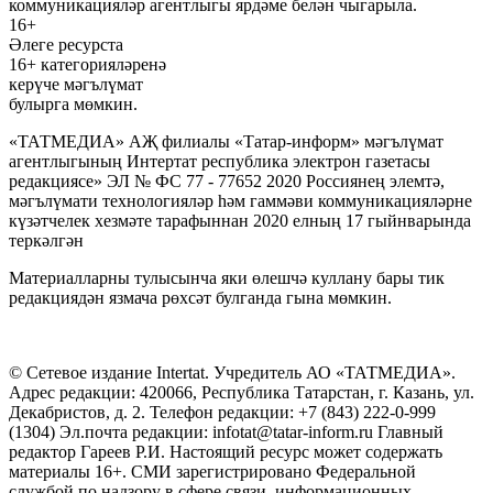
коммуникацияләр агентлыгы ярдәме белән чыгарыла.
16+
Әлеге ресурста
16+ категорияләренә
керүче мәгълүмат
булырга мөмкин.
«ТАТМЕДИА» АҖ филиалы «Татар-информ» мәгълүмат
агентлыгының Интертат республика электрон газетасы
редакциясе» ЭЛ № ФС 77 - 77652 2020 Россиянең элемтә,
мәгълүмати технологияләр һәм гаммәви коммуникацияләрне
күзәтчелек хезмәте тарафыннан 2020 елның 17 гыйнварында
теркәлгән
Материалларны тулысынча яки өлешчә куллану бары тик
редакциядән язмача рөхсәт булганда гына мөмкин.
© Сетевое издание Intertat. Учредитель АО «ТАТМЕДИА».
Адрес редакции: 420066, Республика Татарстан, г. Казань, ул.
Декабристов, д. 2. Телефон редакции: +7 (843) 222-0-999
(1304) Эл.почта редакции: infotat@tatar-inform.ru Главный
редактор Гареев Р.И. Настоящий ресурс может содержать
материалы 16+. СМИ зарегистрировано Федеральной
службой по надзору в сфере связи, информационных