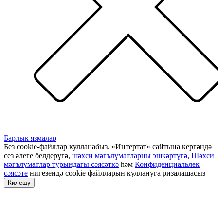
Барлык язмалар
Без cookie-файллар кулланабыз. «Интертат» сайтына кергәндә
сез әлеге белдерүгә,
шәхси мәгълүматларны эшкәртүгә
,
Шәхси
мәгълүматлар турындагы сәясәткә
һәм
Конфиденциальлек
сәясәте
нигезендә cookie файлларын куллануга ризалашасыз
Килешү