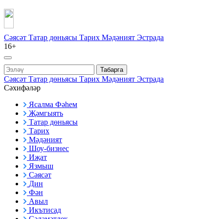
Сәясәт
Татар дөньясы
Тарих
Мәдәният
Эстрада
16+
Табарга
Сәясәт
Татар дөньясы
Тарих
Мәдәният
Эстрада
Сәхифәләр
Ясалма Фәһем
Җәмгыять
Татар дөньясы
Тарих
Мәдәният
Шоу-бизнес
Иҗат
Язмыш
Сәясәт
Дин
Фән
Авыл
Икътисад
Сәламәтлек