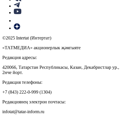
©2025 Intertat (Интертат)
«ТАТМЕДИА» акционерлык җәмгыяте
Редакция адресы:
420066, Татарстан Республикасы, Казан, Декабристлар ур.,
2нче йорт.
Редакция телефоны:
+7 (843) 222-0-999 (1304)
Редакциянең электрон почтасы:
infotat@tatar-inform.ru