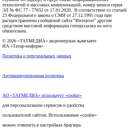
технологий и массовых коммуникаций, номер записи серия
ЭЛ № ФС 77 - 77652 от 17.01.2020. В соответствии со статьей
23 Федерального закона о СМИ от 27.12.1991 года при
распространении сообщений сайта “Интертат” другим
средством массовой информации гиперссылка на него
обязательна.
© 2026 «ТАТМЕДИА» акционерлык җәмгыяте
ИА «Татар-информ»
Политика о персональных данных
Антикоррупционная политика
АО «ТАТМЕДИА» использует «cookie»
для персонализации сервисов и удобства
пользователей сайтом. Использование «cookie»
можно отменить в настройках браузера.