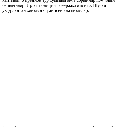
кайтмый, ә иреннән зур суммада акча сорыйлар һәм яный
башлыйлар. Ир-ат полициягә мөрәҗәгать итә. Шулай
ук урланган ханымның әнисенә дә яныйлар.