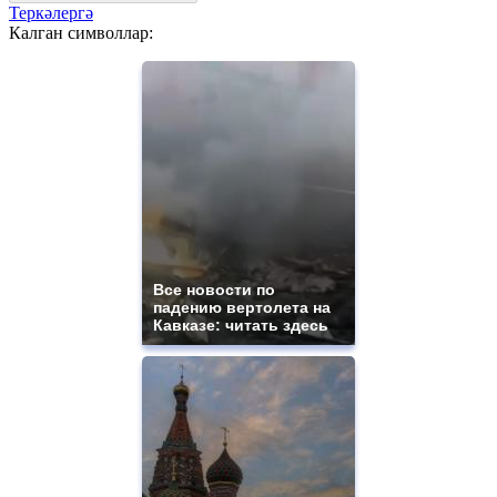
Теркәлергә
Калган символлар:
Все новости по
падению вертолета на
Кавказе: читать здесь