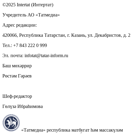
©2025 Intertat (Интертат)
Учредитель АО «Татмедиа»
Адрес редакции:
420066, Республика Татарстан, г. Казань, ул. Декабристов, д. 2
Тел.: +7 843 222 0 999
Эл. почта: infotat@tatar-inform.ru
Баш мөхәррир
Рөстәм Гәрәев
Шеф-редактор
Гөлүзә Ибраһимова
«Татмедиа» республика матбугат һәм массакүләм