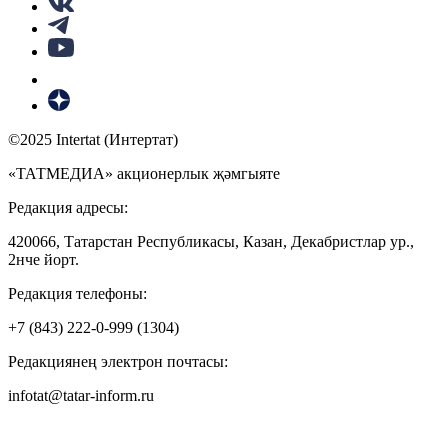
©2025 Intertat (Интертат)
«ТАТМЕДИА» акционерлык җәмгыяте
Редакция адресы:
420066, Татарстан Республикасы, Казан, Декабристлар ур.,
2нче йорт.
Редакция телефоны:
+7 (843) 222-0-999 (1304)
Редакциянең электрон почтасы:
infotat@tatar-inform.ru