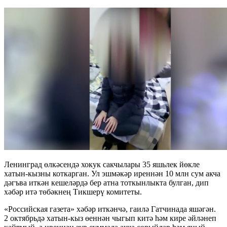
Ленинград өлкәсендә хокук сакчылары 35 яшьлек йөкле
хатын-кызны коткарган. Ул эшмәкәр иреннән 10 млн сум акча
дәгъва иткән кешеләрдә бер атна тоткынлыкта булган, дип
хәбәр итә төбәкнең Тикшерү комитеты.
«Российская газета» хәбәр иткәнчә, гаилә Гатчинада яшәгән.
2 октябрьдә хатын-кыз өеннән чыгып китә һәм кире әйләнеп