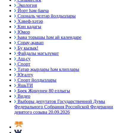
Экология
Йорт һәм бакча
Социаль челтәр йолдызлары
Хәвеф-хәтәр
Көн кадагы
Юмор
Һава торышы һәм ай календаре
Сорау-җавап
Бу кызык!
Файдалы мәгълүмат
Аш-су
Спорт
Татар җырлары һәм клиплары
Югалту
Спорт йолдызлары
ЯшьТИ
Бөек Җиңүнең 80 еллыгы
Видео
Выборы депутатов Государственной Думы
Федерального Собрания Российской Федерации
девятого созыва 20.09.2026