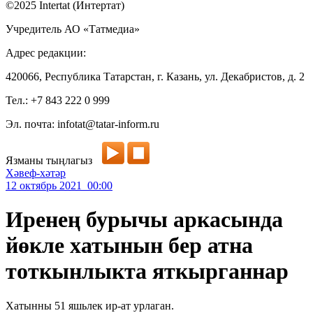
©2025 Intertat (Интертат)
Учредитель АО «Татмедиа»
Адрес редакции:
420066, Республика Татарстан, г. Казань, ул. Декабристов, д. 2
Тел.: +7 843 222 0 999
Эл. почта: infotat@tatar-inform.ru
Язманы тыңлагыз
Хәвеф-хәтәр
12 октябрь 2021 00:00
Иренең бурычы аркасында
йөкле хатынын бер атна
тоткынлыкта яткырганнар
Хатынны 51 яшьлек ир-ат урлаган.