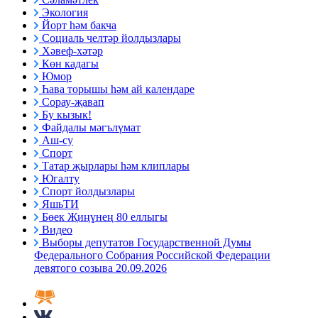
Экология
Йорт һәм бакча
Социаль челтәр йолдызлары
Хәвеф-хәтәр
Көн кадагы
Юмор
Һава торышы һәм ай календаре
Сорау-җавап
Бу кызык!
Файдалы мәгълүмат
Аш-су
Спорт
Татар җырлары һәм клиплары
Югалту
Спорт йолдызлары
ЯшьТИ
Бөек Җиңүнең 80 еллыгы
Видео
Выборы депутатов Государственной Думы
Федерального Собрания Российской Федерации
девятого созыва 20.09.2026