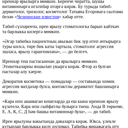
иреннәр ярылырга мөмкин. Беренче чиратта, шушы
витаминнарга игътибар итәргә кирәк. Бу турыда табиб-
дерматолог, трихолог, косметолог Татьяна Егоровага сылтама
белән «
Челнинские известия
» хәбәр итте.
Табиб сүзләренчә, ирен ярылу стоматологка барып кайткач
та барлыкка килергә мөмкин.
«Әгәр табибка пациентның авызын бик зур итеп ачтырырга
туры килсә, тире бик каты тартыла, стоматолог агрессив
эшләсә, ярылу гарантияләнә», — ди белгеч.
Иреннәр теш пастасыннан да ярылырга мөмкин.
Этикеткаларны яхшылап укырга кирәк. Фтор аз булган
пасталар алу хәерле.
Декоратив косметика — помадалар — составында химик
агрессив матдәләр булса, контактлы дераматит башланырга
мөмкин.
«Кара ипи ашамаган кешеләрдә дә еш кына иреннән ярылу
күзәтелә. Кара ипи сыйфатлы булырга тиеш. Анда В төркеме,
Е, А, К, С, Д һәм башка витаминнар була», — ди табиб.
Ирен ярылуны вакытында дәваларга кирәк. Юкса, үлекле
кутырлар барлыкка килү ихтимал. Табибка мөрәҗәгать итү