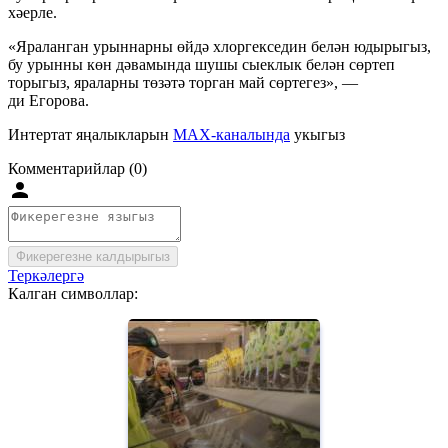
хәерле.
«Яраланган урыннарны өйдә хлоргекседин белән юдырыгыз,
бу урынны көн дәвамында шушы сыеклык белән сөртеп
торыгыз, яраларны төзәтә торган май сөртегез», —
ди Егорова.
Интертат яңалыкларын
MAX-каналында
укыгыз
Комментарийлар (0)
Фикерегезне калдырыгыз
Теркәлергә
Калган символлар: