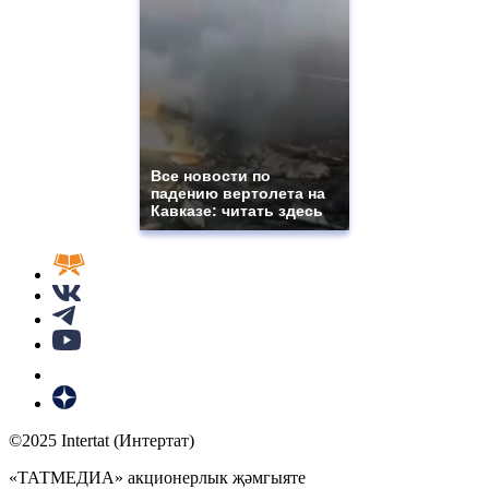
Все новости по
падению вертолета на
Кавказе: читать здесь
©2025 Intertat (Интертат)
«ТАТМЕДИА» акционерлык җәмгыяте