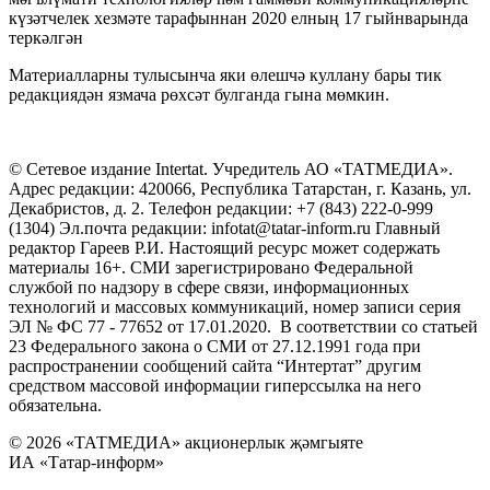
күзәтчелек хезмәте тарафыннан 2020 елның 17 гыйнварында
теркәлгән
Материалларны тулысынча яки өлешчә куллану бары тик
редакциядән язмача рөхсәт булганда гына мөмкин.
© Сетевое издание Intertat. Учредитель АО «ТАТМЕДИА».
Адрес редакции: 420066, Республика Татарстан, г. Казань, ул.
Декабристов, д. 2. Телефон редакции: +7 (843) 222-0-999
(1304) Эл.почта редакции: infotat@tatar-inform.ru Главный
редактор Гареев Р.И. Настоящий ресурс может содержать
материалы 16+. СМИ зарегистрировано Федеральной
службой по надзору в сфере связи, информационных
технологий и массовых коммуникаций, номер записи серия
ЭЛ № ФС 77 - 77652 от 17.01.2020. В соответствии со статьей
23 Федерального закона о СМИ от 27.12.1991 года при
распространении сообщений сайта “Интертат” другим
средством массовой информации гиперссылка на него
обязательна.
© 2026 «ТАТМЕДИА» акционерлык җәмгыяте
ИА «Татар-информ»