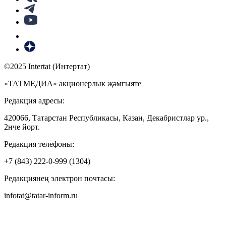
©2025 Intertat (Интертат)
«ТАТМЕДИА» акционерлык җәмгыяте
Редакция адресы:
420066, Татарстан Республикасы, Казан, Декабристлар ур.,
2нче йорт.
Редакция телефоны:
+7 (843) 222-0-999 (1304)
Редакциянең электрон почтасы:
infotat@tatar-inform.ru