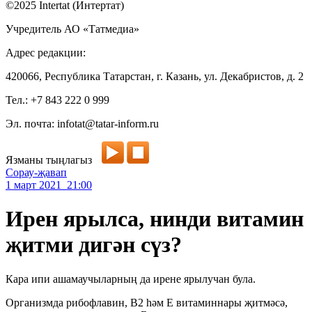
©2025 Intertat (Интертат)
Учредитель АО «Татмедиа»
Адрес редакции:
420066, Республика Татарстан, г. Казань, ул. Декабристов, д. 2
Тел.: +7 843 222 0 999
Эл. почта: infotat@tatar-inform.ru
Язманы тыңлагыз
Сорау-җавап
1 март 2021 21:00
Ирен ярылса, нинди витамин
җитми дигән сүз?
Кара ипи ашамаучыларның да ирене ярылучан була.
Организмда рибофлавин, В2 һәм Е витаминнары җитмәсә,