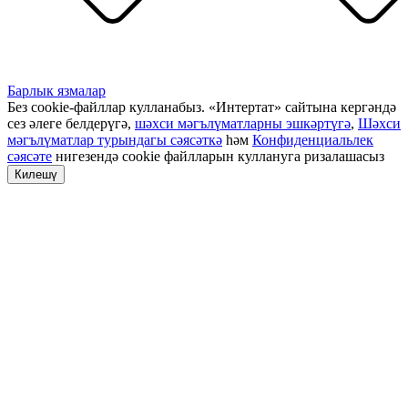
Барлык язмалар
Без cookie-файллар кулланабыз. «Интертат» сайтына кергәндә
сез әлеге белдерүгә,
шәхси мәгълүматларны эшкәртүгә
,
Шәхси
мәгълүматлар турындагы сәясәткә
һәм
Конфиденциальлек
сәясәте
нигезендә cookie файлларын куллануга ризалашасыз
Килешү