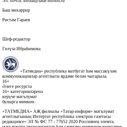
Эл. почта: infotat@tatar-inform.ru
Баш мөхәррир
Рөстәм Гәрәев
Шеф-редактор
Гөлүзә Ибраһимова
«Татмедиа» республика матбугат һәм массакүләм
коммуникацияләр агентлыгы ярдәме белән чыгарыла.
16+
Әлеге ресурста
16+ категорияләренә
керүче мәгълүмат
булырга мөмкин.
«ТАТМЕДИА» АҖ филиалы «Татар-информ» мәгълүмат
агентлыгының Интертат республика электрон газетасы
редакциясе» ЭЛ № ФС 77 - 77652 2020 Россиянең элемтә,
мәгълүмати технологияләр һәм гаммәви коммуникацияләрне