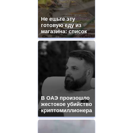
Не ешьте эту
готовую еду из
магазина: список
В ОАЭ произошло
жестокое убийство
криптомиллионера