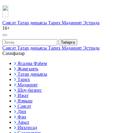
Сәясәт
Татар дөньясы
Тарих
Мәдәният
Эстрада
16+
Табарга
Сәясәт
Татар дөньясы
Тарих
Мәдәният
Эстрада
Сәхифәләр
Ясалма Фәһем
Җәмгыять
Татар дөньясы
Тарих
Мәдәният
Шоу-бизнес
Иҗат
Язмыш
Сәясәт
Дин
Фән
Авыл
Икътисад
Сәламәтлек