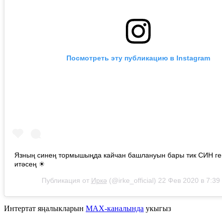
Посмотреть эту публикацию в Instagram
Язның синең тормышыңда кайчан башлануын бары тик СИН ге
итәсең ☀
Публикация от
Иркә
(@irke_official)
22 Фев 2020 в 7:39
Интертат яңалыкларын
MAX-каналында
укыгыз