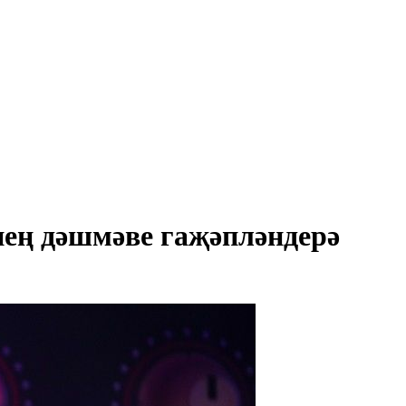
әнең дәшмәве гаҗәпләндерә