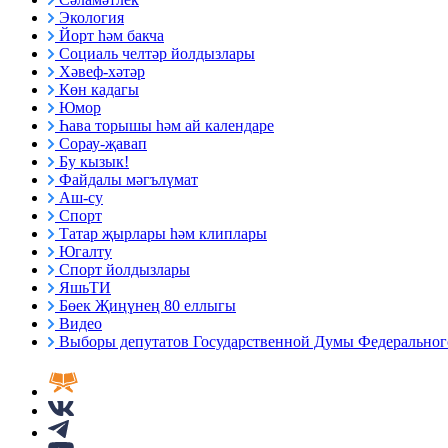
Экология
Йорт һәм бакча
Социаль челтәр йолдызлары
Хәвеф-хәтәр
Көн кадагы
Юмор
Һава торышы һәм ай календаре
Сорау-җавап
Бу кызык!
Файдалы мәгълүмат
Аш-су
Спорт
Татар җырлары һәм клиплары
Югалту
Спорт йолдызлары
ЯшьТИ
Бөек Җиңүнең 80 еллыгы
Видео
Выборы депутатов Государственной Думы Федерального