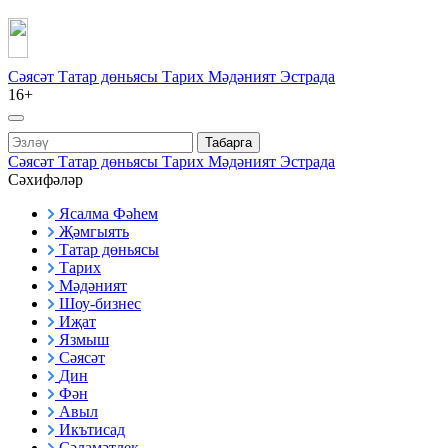
Сәясәт
Татар дөньясы
Тарих
Мәдәният
Эстрада
16+
Табарга
Сәясәт
Татар дөньясы
Тарих
Мәдәният
Эстрада
Сәхифәләр
Ясалма Фәһем
Җәмгыять
Татар дөньясы
Тарих
Мәдәният
Шоу-бизнес
Иҗат
Язмыш
Сәясәт
Дин
Фән
Авыл
Икътисад
Сәламәтлек