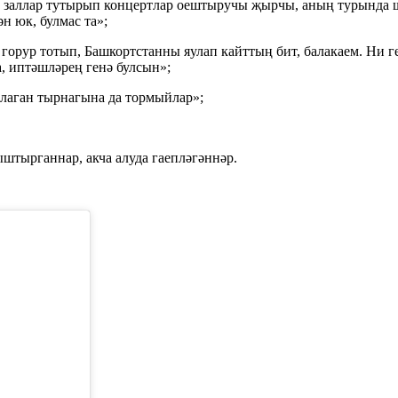
ыт заллар тутырып концертлар оештыручы җырчы, аның турында 
ән юк, булмас та»;
орур тотып, Башкортстанны яулап кайттың бит, балакаем. Ни ге
а, иптәшләрең генә булсын»;
лаган тырнагына да тормыйлар»;
штырганнар, акча алуда гаепләгәннәр.