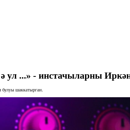
ә ул ...» - инстачыларны Ирк
 булуы шаккатырган.