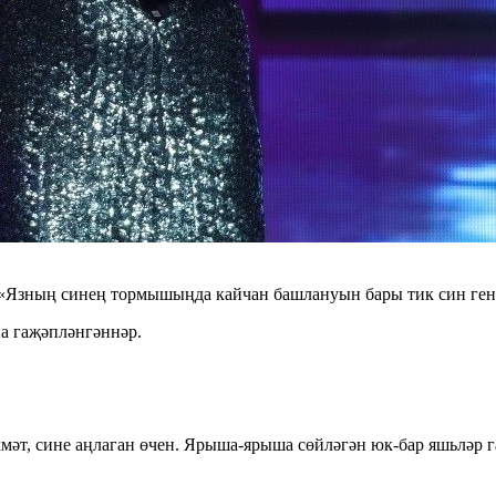
«Язның синең тормышыңда кайчан башлануын бары тик син генә 
а гаҗәпләнгәннәр.
хмәт, сине аңлаган өчен. Ярыша-ярыша сөйләгән юк-бар яшьләр 