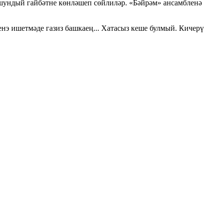
шундый гайбәтне көнләшеп сөйлиләр. «Бәйрәм» ансамбленә
нэ ишетмәде газиз башкаең... Хатасыз кеше булмый. Кичерү