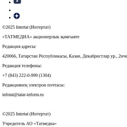
©2025 Intertat (Интертат)
«ТАТМЕДИА» акционерлык җәмгыяте
Редакция адресы:
420066, Татарстан Республикасы, Казан, Декабристлар ур., 2нче
Редакция телефоны:
+7 (843) 222-0-999 (1304)
Редакциянең электрон почтасы:
infotat@tatar-inform.ru
©2025 Intertat (Интертат)
Учредитель АО «Татмедиа»