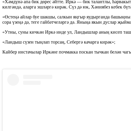
«Хәмдүнә апа бик дөрес әйтте. Иркә — бик талантлы, һәрвак
килгәндә, аларга эшләргә кирәк. Сүз дә юк, Хәниябез кебек бүт
«Өстеңә айлар буе шакшы, салкын яңгыр яудырганда башыңны г
сора үзеңә дә, теге гайбәтчеләргә дә. Яныңа якын дуслар җыйм
«Утны, суны кичкән Иркә инде ул, Ландышлар аның кисеп таш
«Ландыш сүзен тыңлап торсаң, Себергә качарга кирәк»;
Кайбер инстачылар Иркәне почмакка поскан тычкан белән чагы