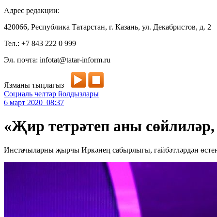
Адрес редакции:
420066, Республика Татарстан, г. Казань, ул. Декабристов, д. 2
Тел.: +7 843 222 0 999
Эл. почта: infotat@tatar-inform.ru
Язманы тыңлагыз
Социаль челтәр йолдызлары
6 март 2020 08:37
«Җир тетрәтеп аны сөйлиләр, 
Инстачыларны җырчы Иркәнең сабырлыгы, гайбәтләрдән өстен