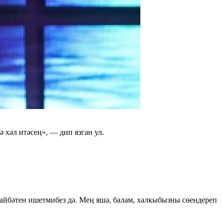
хәл итәсең», — дип язган ул.
гайбәтен ишетмибез дә. Мең яшә, балам, халкыбызны сөендереп