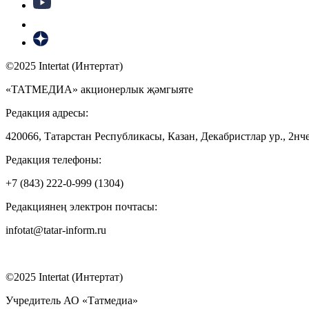
©2025 Intertat (Интертат)
«ТАТМЕДИА» акционерлык җәмгыяте
Редакция адресы:
420066, Татарстан Республикасы, Казан, Декабристлар ур., 2нче
Редакция телефоны:
+7 (843) 222-0-999 (1304)
Редакциянең электрон почтасы:
infotat@tatar-inform.ru
©2025 Intertat (Интертат)
Учредитель АО «Татмедиа»