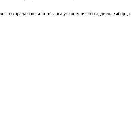
ик тиз арада башка йортларга ут бирүне көйли, диелә хәбәрдә.