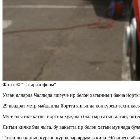
Фото: © "Татар-информ"
Узган ялларда Чаллыда яшәүче ир белән хатынның бакча йорты
29 квадрат метр мәйданлы йортта янгында көнкүреш техникасы
Мунчалы ике катлы йортны хуҗалар былтыр сатып алган, бөте
Янгын кичке 9да чыга, бу вакытта ир белән хатын мунчада була
Төтен чыкканын күргән күршеләр ярдәмгә килә. Өй ишеге ябы