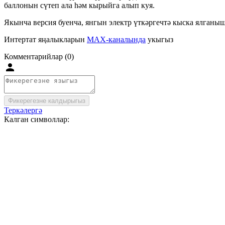
баллонын сүтеп ала һәм кырыйга алып куя.
Якынча версия буенча, янгын электр үткәргечтә кыска ялганышт
Интертат яңалыкларын
MAX-каналында
укыгыз
Комментарийлар (0)
Фикерегезне калдырыгыз
Теркәлергә
Калган символлар: