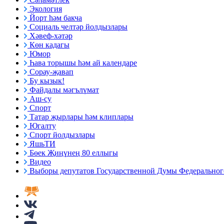
Экология
Йорт һәм бакча
Социаль челтәр йолдызлары
Хәвеф-хәтәр
Көн кадагы
Юмор
Һава торышы һәм ай календаре
Сорау-җавап
Бу кызык!
Файдалы мәгълүмат
Аш-су
Спорт
Татар җырлары һәм клиплары
Югалту
Спорт йолдызлары
ЯшьТИ
Бөек Җиңүнең 80 еллыгы
Видео
Выборы депутатов Государственной Думы Федерального