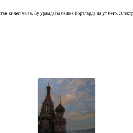
ан килеп чыга. Бу урамдагы башка йортларда да ут бетә. Электр