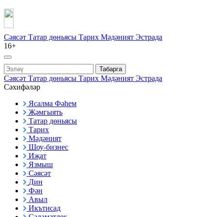
Сәясәт
Татар дөньясы
Тарих
Мәдәният
Эстрада
16+
Табарга
Сәясәт
Татар дөньясы
Тарих
Мәдәният
Эстрада
Сәхифәләр
Ясалма Фәһем
Җәмгыять
Татар дөньясы
Тарих
Мәдәният
Шоу-бизнес
Иҗат
Язмыш
Сәясәт
Дин
Фән
Авыл
Икътисад
Сәламәтлек