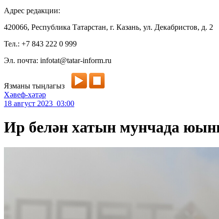
Адрес редакции:
420066, Республика Татарстан, г. Казань, ул. Декабристов, д. 2
Тел.: +7 843 222 0 999
Эл. почта: infotat@tatar-inform.ru
Язманы тыңлагыз
Хәвеф-хәтәр
18 август 2023 03:00
Ир белән хатын мунчада юынг