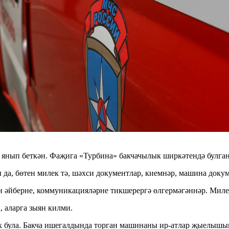
 янып беткән. Фаҗига «Турбина» бакчачылык ширкәтендә булган
 да, бөтен милек тә, шәхси документлар, киемнәр, машина докум
н әйберне, коммуникацияләрне тикшерергә өлгермәгәннәр. Миле
, аларга зыян килми.
к була. Бакча ишегалдында торган машинаны ир-атлар җыелышып