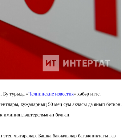
. Бу турыда «
Челнинские известия
» хәбәр итте.
ентлары, хуҗаларның 50 мең сум акчасы да янып беткән.
к иминиятләштерелмәгән булган.
 этеп чыгаралар. Башка бакчачылар багажниктагы газ