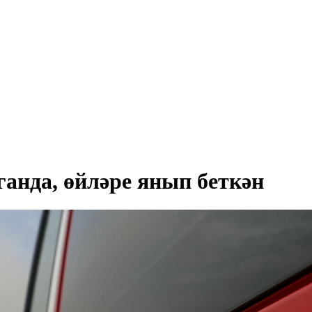
анда, өйләре янып беткән