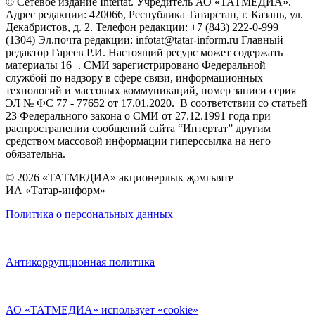
© Сетевое издание Intertat. Учредитель АО «ТАТМЕДИА».
Адрес редакции: 420066, Республика Татарстан, г. Казань, ул.
Декабристов, д. 2. Телефон редакции: +7 (843) 222-0-999
(1304) Эл.почта редакции: infotat@tatar-inform.ru Главный
редактор Гареев Р.И. Настоящий ресурс может содержать
материалы 16+. СМИ зарегистрировано Федеральной
службой по надзору в сфере связи, информационных
технологий и массовых коммуникаций, номер записи серия
ЭЛ № ФС 77 - 77652 от 17.01.2020. В соответствии со статьей
23 Федерального закона о СМИ от 27.12.1991 года при
распространении сообщений сайта “Интертат” другим
средством массовой информации гиперссылка на него
обязательна.
© 2026 «ТАТМЕДИА» акционерлык җәмгыяте
ИА «Татар-информ»
Политика о персональных данных
Антикоррупционная политика
АО «ТАТМЕДИА» использует «cookie»