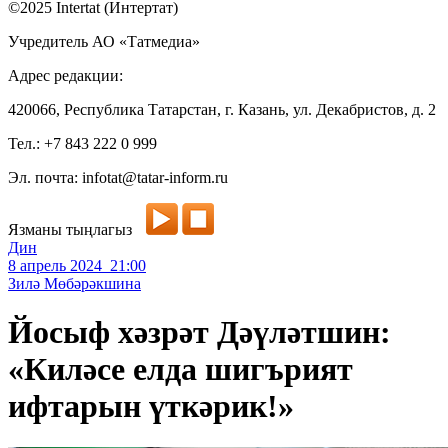
©2025 Intertat (Интертат)
Учредитель АО «Татмедиа»
Адрес редакции:
420066, Республика Татарстан, г. Казань, ул. Декабристов, д. 2
Тел.: +7 843 222 0 999
Эл. почта: infotat@tatar-inform.ru
Язманы тыңлагыз
Дин
8 апрель 2024 21:00
Зилә Мөбәрәкшина
Йосыф хәзрәт Дәүләтшин:
«Киләсе елда шигърият
ифтарын үткәрик!»