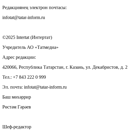
Редакциянең электрон почтасы:
infotat@tatar-inform.ru
©2025 Intertat (Интертат)
Учредитель АО «Татмедиа»
Адрес редакции:
420066, Республика Татарстан, г. Казань, ул. Декабристов, д. 2
Тел.: +7 843 222 0 999
Эл. почта: infotat@tatar-inform.ru
Баш мөхәррир
Рөстәм Гәрәев
Шеф-редактор