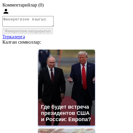
Комментарийлар (0)
Фикерегезне калдырыгыз
Теркәлергә
Калган символлар:
Где будет встреча
президентов США
и России: Европа?