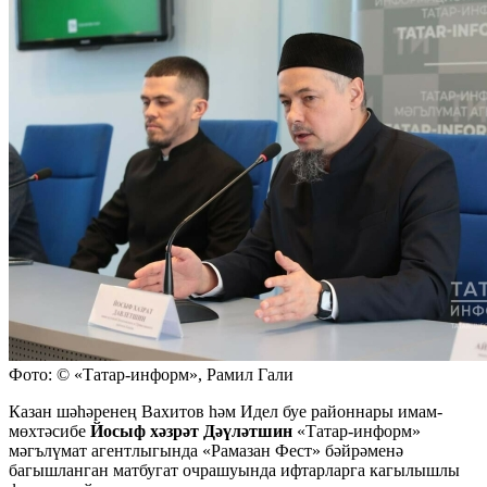
Фото: © «Татар-информ», Рамил Гали
Казан шәһәренең Вахитов һәм Идел буе районнары имам-
мөхтәсибе
Йосыф хәзрәт Дәүләтшин
«Татар-информ»
мәгълүмат агентлыгында «Рамазан Фест» бәйрәменә
багышланган матбугат очрашуында ифтарларга кагылышлы