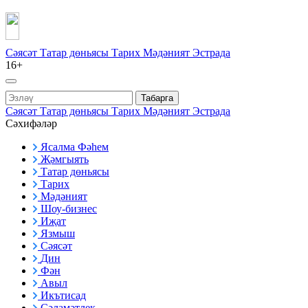
Сәясәт
Татар дөньясы
Тарих
Мәдәният
Эстрада
16+
Табарга
Сәясәт
Татар дөньясы
Тарих
Мәдәният
Эстрада
Сәхифәләр
Ясалма Фәһем
Җәмгыять
Татар дөньясы
Тарих
Мәдәният
Шоу-бизнес
Иҗат
Язмыш
Сәясәт
Дин
Фән
Авыл
Икътисад
Сәламәтлек