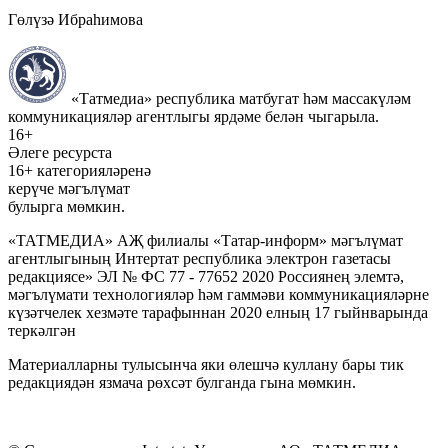
Гөлүзә Ибраһимова
«Татмедиа» республика матбугат һәм массакүләм
коммуникацияләр агентлыгы ярдәме белән чыгарыла.
16+
Әлеге ресурста
16+ категорияләренә
керүче мәгълүмат
булырга мөмкин.
«ТАТМЕДИА» АҖ филиалы «Татар-информ» мәгълүмат
агентлыгының Интертат республика электрон газетасы
редакциясе» ЭЛ № ФС 77 - 77652 2020 Россиянең элемтә,
мәгълүмати технологияләр һәм гаммәви коммуникацияләрне
күзәтчелек хезмәте тарафыннан 2020 елның 17 гыйнварында
теркәлгән
Материалларны тулысынча яки өлешчә куллану бары тик
редакциядән язмача рөхсәт булганда гына мөмкин.