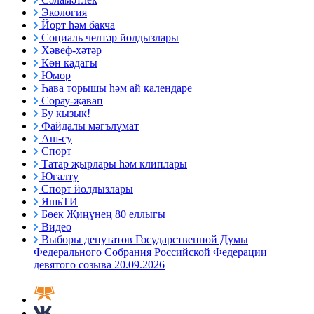
Экология
Йорт һәм бакча
Социаль челтәр йолдызлары
Хәвеф-хәтәр
Көн кадагы
Юмор
Һава торышы һәм ай календаре
Сорау-җавап
Бу кызык!
Файдалы мәгълүмат
Аш-су
Спорт
Татар җырлары һәм клиплары
Югалту
Спорт йолдызлары
ЯшьТИ
Бөек Җиңүнең 80 еллыгы
Видео
Выборы депутатов Государственной Думы
Федерального Собрания Российской Федерации
девятого созыва 20.09.2026