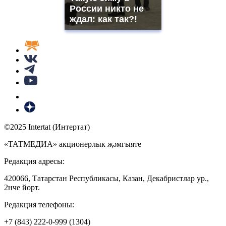
России никто не
ждал: как так?!
©2025 Intertat (Интертат)
«ТАТМЕДИА» акционерлык җәмгыяте
Редакция адресы:
420066, Татарстан Республикасы, Казан, Декабристлар ур.,
2нче йорт.
Редакция телефоны:
+7 (843) 222-0-999 (1304)