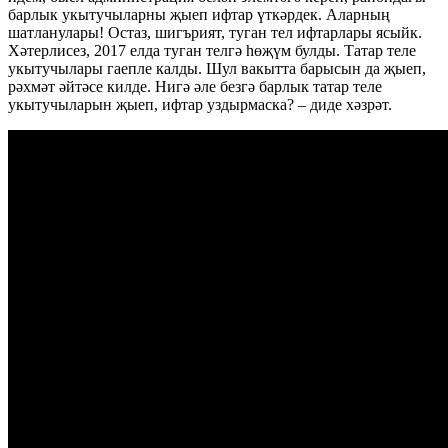
барлык укытучыларны җыеп ифтар үткәрдек. Аларның
шатланулары! Остаз, шигърият, туган тел ифтарлары ясыйк.
Хәтерлисез, 2017 елда туган телгә һөҗүм булды. Татар теле
укытучылары гаепле калды. Шул вакытта барысын да җыеп,
рәхмәт әйтәсе килде. Нигә әле безгә барлык татар теле
укытучыларын җыеп, ифтар уздырмаска? – диде хәзрәт.