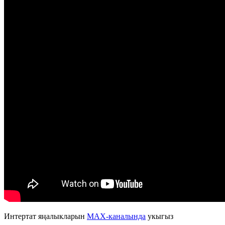
Интертат яңалыкларын
MAX-каналында
укыгыз