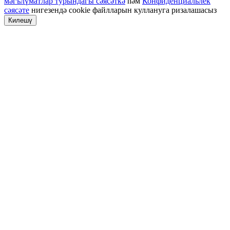
мәгълүматлар турындагы сәясәткә
һәм
Конфиденциальлек
сәясәте
нигезендә cookie файлларын куллануга ризалашасыз
Килешү