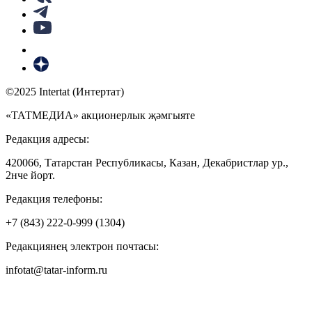
©2025 Intertat (Интертат)
«ТАТМЕДИА» акционерлык җәмгыяте
Редакция адресы:
420066, Татарстан Республикасы, Казан, Декабристлар ур.,
2нче йорт.
Редакция телефоны:
+7 (843) 222-0-999 (1304)
Редакциянең электрон почтасы:
infotat@tatar-inform.ru