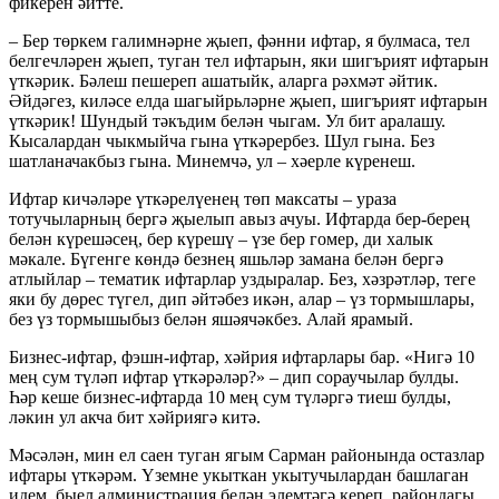
фикерен әйтте.
– Бер төркем галимнәрне җыеп, фәнни ифтар, я булмаса, тел
белгечләрен җыеп, туган тел ифтарын, яки шигърият ифтарын
үткәрик. Бәлеш пешереп ашатыйк, аларга рәхмәт әйтик.
Әйдәгез, киләсе елда шагыйрьләрне җыеп, шигърият ифтарын
үткәрик! Шундый тәкъдим белән чыгам. Ул бит аралашу.
Кысалардан чыкмыйча гына үткәрербез. Шул гына. Без
шатланачакбыз гына. Минемчә, ул – хәерле күренеш.
Ифтар кичәләре үткәрелүенең төп максаты – ураза
тотучыларның бергә җыелып авыз ачуы. Ифтарда бер-берең
белән күрешәсең, бер күрешү – үзе бер гомер, ди халык
мәкале. Бүгенге көндә безнең яшьләр замана белән бергә
атлыйлар – тематик ифтарлар уздыралар. Без, хәзрәтләр, теге
яки бу дөрес түгел, дип әйтәбез икән, алар – үз тормышлары,
без үз тормышыбыз белән яшәячәкбез. Алай ярамый.
Бизнес-ифтар, фэшн-ифтар, хәйрия ифтарлары бар. «Нигә 10
мең сум түләп ифтар үткәрәләр?» – дип сораучылар булды.
Һәр кеше бизнес-ифтарда 10 мең сум түләргә тиеш булды,
ләкин ул акча бит хәйриягә китә.
Мәсәлән, мин ел саен туган ягым Сарман районында остазлар
ифтары үткәрәм. Үземне укыткан укытучылардан башлаган
идем, быел администрация белән элемтәгә кереп, райондагы