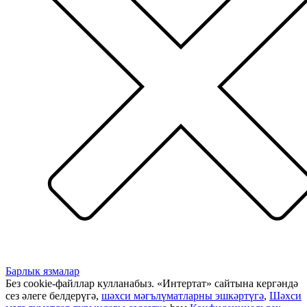
Барлык язмалар
Без cookie-файллар кулланабыз. «Интертат» сайтына кергәндә
сез әлеге белдерүгә,
шәхси мәгълүматларны эшкәртүгә
,
Шәхси