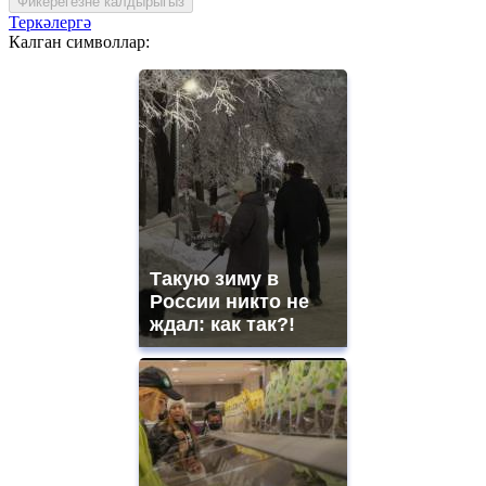
Фикерегезне калдырыгыз
Теркәлергә
Калган символлар:
Такую зиму в
России никто не
ждал: как так?!