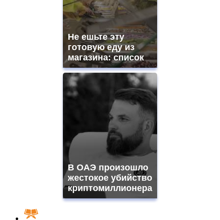
Не ешьте эту
готовую еду из
магазина: список
В ОАЭ произошло
жестокое убийство
криптомиллионера