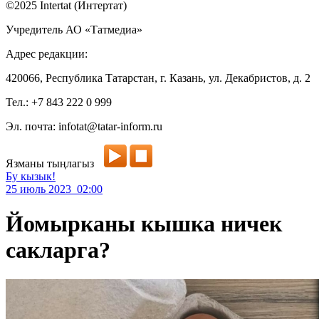
©2025 Intertat (Интертат)
Учредитель АО «Татмедиа»
Адрес редакции:
420066, Республика Татарстан, г. Казань, ул. Декабристов, д. 2
Тел.: +7 843 222 0 999
Эл. почта: infotat@tatar-inform.ru
Язманы тыңлагыз
Бу кызык!
25 июль 2023 02:00
Йомырканы кышка ничек
сакларга?