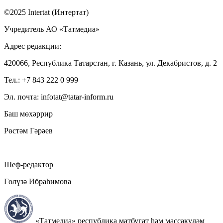
©2025 Intertat (Интертат)
Учредитель АО «Татмедиа»
Адрес редакции:
420066, Республика Татарстан, г. Казань, ул. Декабристов, д. 2
Тел.: +7 843 222 0 999
Эл. почта: infotat@tatar-inform.ru
Баш мөхәррир
Рөстәм Гәрәев
Шеф-редактор
Гөлүзә Ибраһимова
«Татмедиа» республика матбугат һәм массакүләм