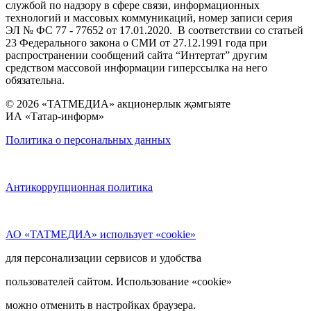
службой по надзору в сфере связи, информационных
технологий и массовых коммуникаций, номер записи серия
ЭЛ № ФС 77 - 77652 от 17.01.2020. В соответствии со статьей
23 Федерального закона о СМИ от 27.12.1991 года при
распространении сообщений сайта “Интертат” другим
средством массовой информации гиперссылка на него
обязательна.
© 2026 «ТАТМЕДИА» акционерлык җәмгыяте
ИА «Татар-информ»
Политика о персональных данных
Антикоррупционная политика
АО «ТАТМЕДИА» использует «cookie»
для персонализации сервисов и удобства
пользователей сайтом. Использование «cookie»
можно отменить в настройках браузера.