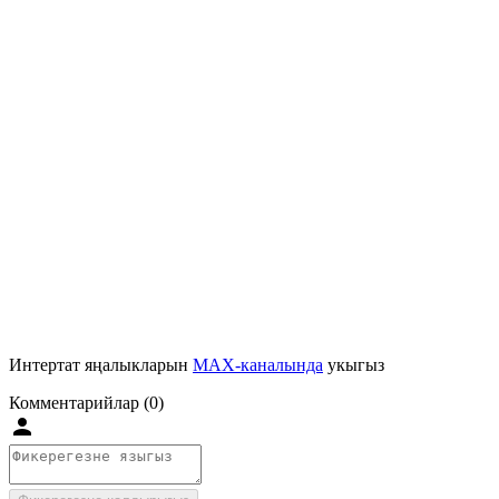
Интертат яңалыкларын
MAX-каналында
укыгыз
Комментарийлар (0)