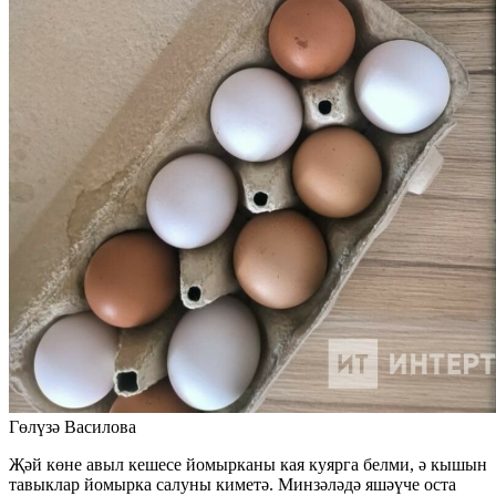
Гөлүзә Василова
Җәй көне авыл кешесе йомырканы кая куярга белми, ә кышын
тавыклар йомырка салуны киметә. Минзәләдә яшәүче оста