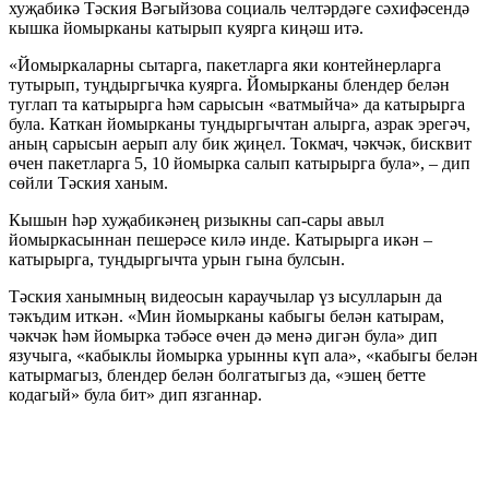
хуҗабикә Тәския Вәгыйзова социаль челтәрдәге сәхифәсендә
кышка йомырканы катырып куярга киңәш итә.
«Йомыркаларны сытарга, пакетларга яки контейнерларга
тутырып, туңдыргычка куярга. Йомырканы блендер белән
туглап та катырырга һәм сарысын «ватмыйча» да катырырга
була. Каткан йомырканы туңдыргычтан алырга, азрак эрегәч,
аның сарысын аерып алу бик җиңел. Токмач, чәкчәк, бисквит
өчен пакетларга 5, 10 йомырка салып катырырга була», – дип
сөйли Тәския ханым.
Кышын һәр хуҗабикәнең ризыкны сап-сары авыл
йомыркасыннан пешерәсе килә инде. Катырырга икән –
катырырга, туңдыргычта урын гына булсын.
Тәския ханымның видеосын караучылар үз ысулларын да
тәкъдим иткән. «Мин йомырканы кабыгы белән катырам,
чәкчәк һәм йомырка тәбәсе өчен дә менә дигән була» дип
язучыга, «кабыклы йомырка урынны күп ала», «кабыгы белән
катырмагыз, блендер белән болгатыгыз да, «эшең бетте
кодагый» була бит» дип язганнар.