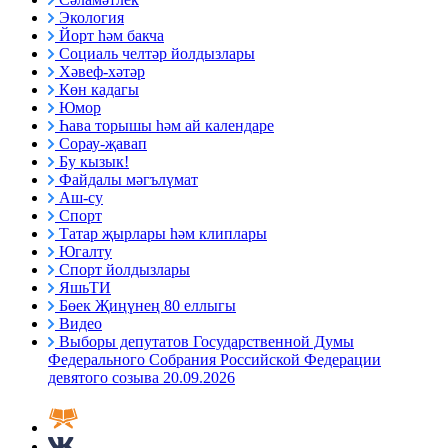
Экология
Йорт һәм бакча
Социаль челтәр йолдызлары
Хәвеф-хәтәр
Көн кадагы
Юмор
Һава торышы һәм ай календаре
Сорау-җавап
Бу кызык!
Файдалы мәгълүмат
Аш-су
Спорт
Татар җырлары һәм клиплары
Югалту
Спорт йолдызлары
ЯшьТИ
Бөек Җиңүнең 80 еллыгы
Видео
Выборы депутатов Государственной Думы
Федерального Собрания Российской Федерации
девятого созыва 20.09.2026