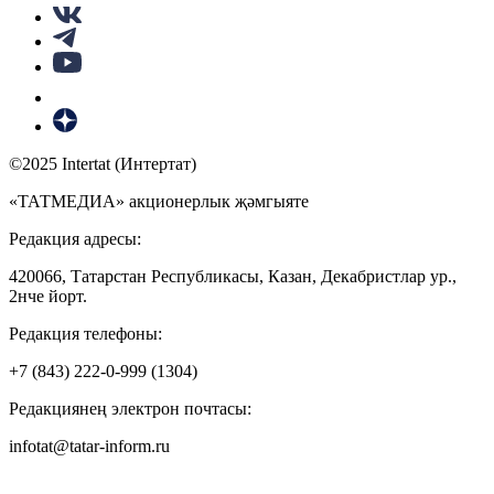
©2025 Intertat (Интертат)
«ТАТМЕДИА» акционерлык җәмгыяте
Редакция адресы:
420066, Татарстан Республикасы, Казан, Декабристлар ур.,
2нче йорт.
Редакция телефоны:
+7 (843) 222-0-999 (1304)
Редакциянең электрон почтасы:
infotat@tatar-inform.ru