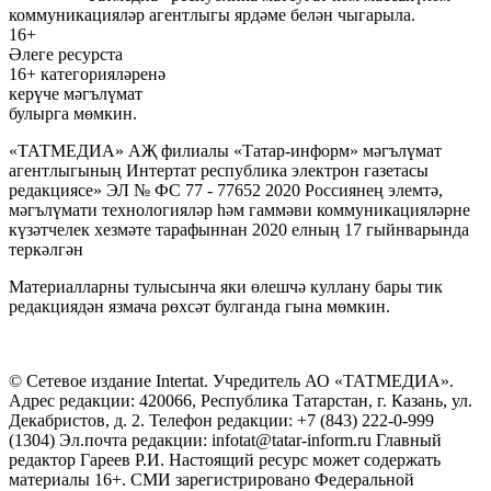
коммуникацияләр агентлыгы ярдәме белән чыгарыла.
16+
Әлеге ресурста
16+ категорияләренә
керүче мәгълүмат
булырга мөмкин.
«ТАТМЕДИА» АҖ филиалы «Татар-информ» мәгълүмат
агентлыгының Интертат республика электрон газетасы
редакциясе» ЭЛ № ФС 77 - 77652 2020 Россиянең элемтә,
мәгълүмати технологияләр һәм гаммәви коммуникацияләрне
күзәтчелек хезмәте тарафыннан 2020 елның 17 гыйнварында
теркәлгән
Материалларны тулысынча яки өлешчә куллану бары тик
редакциядән язмача рөхсәт булганда гына мөмкин.
© Сетевое издание Intertat. Учредитель АО «ТАТМЕДИА».
Адрес редакции: 420066, Республика Татарстан, г. Казань, ул.
Декабристов, д. 2. Телефон редакции: +7 (843) 222-0-999
(1304) Эл.почта редакции: infotat@tatar-inform.ru Главный
редактор Гареев Р.И. Настоящий ресурс может содержать
материалы 16+. СМИ зарегистрировано Федеральной