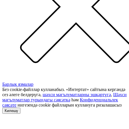
Барлык язмалар
Без cookie-файллар кулланабыз. «Интертат» сайтына кергәндә
сез әлеге белдерүгә,
шәхси мәгълүматларны эшкәртүгә
,
Шәхси
мәгълүматлар турындагы сәясәткә
һәм
Конфиденциальлек
сәясәте
нигезендә cookie файлларын куллануга ризалашасыз
Килешү