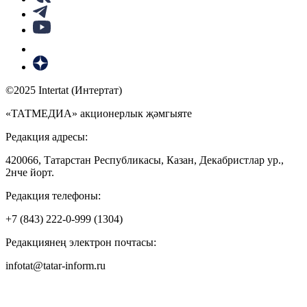
©2025 Intertat (Интертат)
«ТАТМЕДИА» акционерлык җәмгыяте
Редакция адресы:
420066, Татарстан Республикасы, Казан, Декабристлар ур.,
2нче йорт.
Редакция телефоны:
+7 (843) 222-0-999 (1304)
Редакциянең электрон почтасы:
infotat@tatar-inform.ru