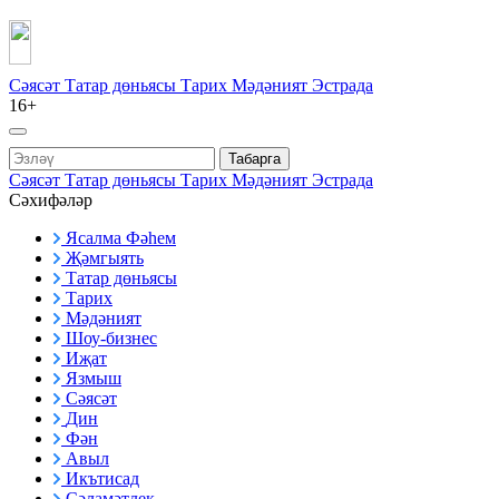
Сәясәт
Татар дөньясы
Тарих
Мәдәният
Эстрада
16+
Табарга
Сәясәт
Татар дөньясы
Тарих
Мәдәният
Эстрада
Сәхифәләр
Ясалма Фәһем
Җәмгыять
Татар дөньясы
Тарих
Мәдәният
Шоу-бизнес
Иҗат
Язмыш
Сәясәт
Дин
Фән
Авыл
Икътисад
Сәламәтлек