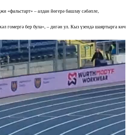
и «фальстарт» – алдан йөгерә башлау сәбәпле,
л гомергә бер була», – дигән ул. Кыз үзендә шаяртырга көч