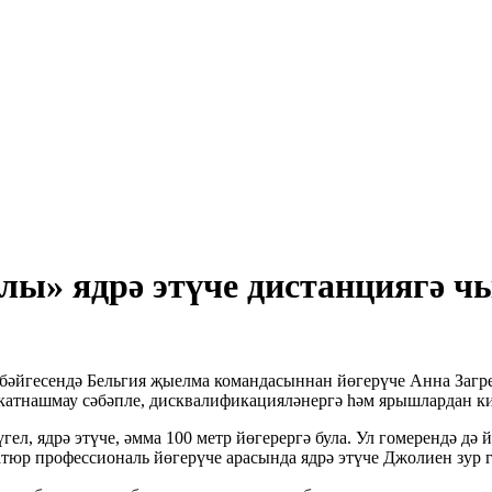
ы» ядрә этүче дистанциягә ч
әйгесендә Бельгия җыелма командасыннан йөгерүче Анна Загре,
 катнашмау сәбәпле, дисквалификацияләнергә һәм ярышлардан ки
л, ядрә этүче, әмма 100 метр йөгерергә була. Ул гомерендә дә 
тюр профессиональ йөгерүче арасында ядрә этүче Джолиен зур г