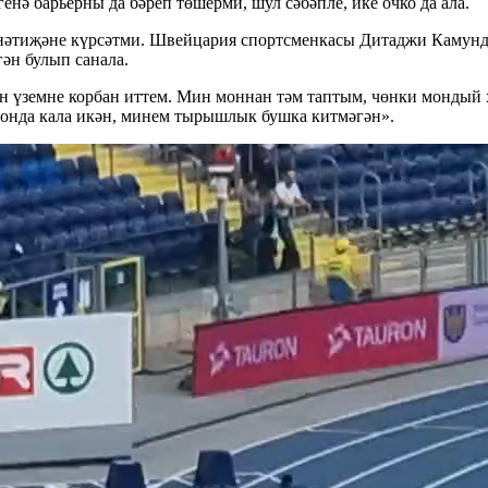
енә барьерны да бәреп төшерми, шул сәбәпле, ике очко да ала.
 нәтиҗәне күрсәтми. Швейцария спортсменкасы Дитаджи Камундж
гән булып санала.
н үземне корбан иттем. Мин моннан тәм таптым, чөнки мондый хә
ионда кала икән, минем тырышлык бушка китмәгән».