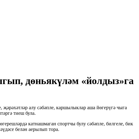
ыгып, дөньякүләм «йолдыз»га
 җәрәхәтләр алу сәбәпле, каршылыклар аша йөгерүгә чыга
тәргә тиеш була.
йөгерешләрдә катнашмаган спортчы булу сәбәпле, билгеле, бик
әүдәсе белән аерылып тора.