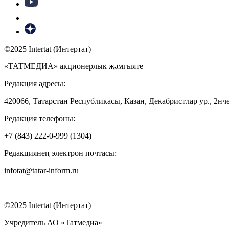
©2025 Intertat (Интертат)
«ТАТМЕДИА» акционерлык җәмгыяте
Редакция адресы:
420066, Татарстан Республикасы, Казан, Декабристлар ур., 2нче
Редакция телефоны:
+7 (843) 222-0-999 (1304)
Редакциянең электрон почтасы:
infotat@tatar-inform.ru
©2025 Intertat (Интертат)
Учредитель АО «Татмедиа»