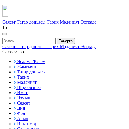
Сәясәт
Татар дөньясы
Тарих
Мәдәният
Эстрада
16+
Табарга
Сәясәт
Татар дөньясы
Тарих
Мәдәният
Эстрада
Сәхифәләр
Ясалма Фәһем
Җәмгыять
Татар дөньясы
Тарих
Мәдәният
Шоу-бизнес
Иҗат
Язмыш
Сәясәт
Дин
Фән
Авыл
Икътисад
Сәламәтлек