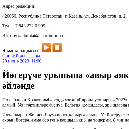
Адрес редакции:
420066, Республика Татарстан, г. Казань, ул. Декабристов, д. 2
Тел.: +7 843 222 0 999
Эл. почта: infotat@tatar-inform.ru
Язманы тыңлагыз
Спорт йолдызлары
28 июнь 2023 11:00
Йөгерүче урынына «авыр аякл
әйләнде
Польшаның Краков шәһәрендә узган «Европа уеннары – 2023» б
алмый. Уен тәртипләре буенча, Бельгия командасы, ярышларда
Иптәшләрен Жолиен Боумкво коткарырга алына. Ул йөгерүче түге
акрын йөгерә, әмма бер генә каршылыкны да төшерми. 8 миниа