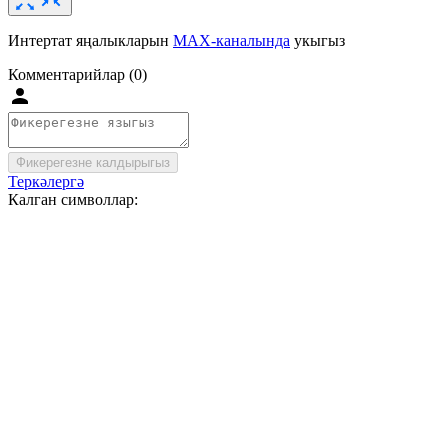
Интертат яңалыкларын
MAX-каналында
укыгыз
Комментарийлар (0)
Фикерегезне калдырыгыз
Теркәлергә
Калган символлар: