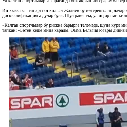
Ул калган спортчыларга караганда бик акрын йөгерә, әмма бер г
Иң кызыгы – иң арттан килгән Жолиен бу йөгерештә иң начар
дисквалификациягә дучар була. Шул рәвешчә, ул иң арттан кил
«Калган спортчылар бу рискка барырга теләмәде, шуңа күрә ми
тапкан: «Бөтен кеше миңа карады. Әмма Бельгия югары дивиз