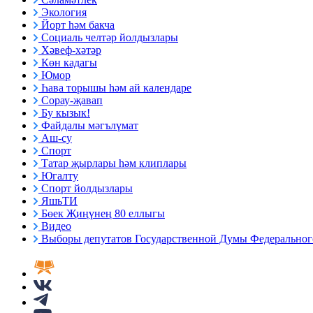
Экология
Йорт һәм бакча
Социаль челтәр йолдызлары
Хәвеф-хәтәр
Көн кадагы
Юмор
Һава торышы һәм ай календаре
Сорау-җавап
Бу кызык!
Файдалы мәгълүмат
Аш-су
Спорт
Татар җырлары һәм клиплары
Югалту
Спорт йолдызлары
ЯшьТИ
Бөек Җиңүнең 80 еллыгы
Видео
Выборы депутатов Государственной Думы Федерального