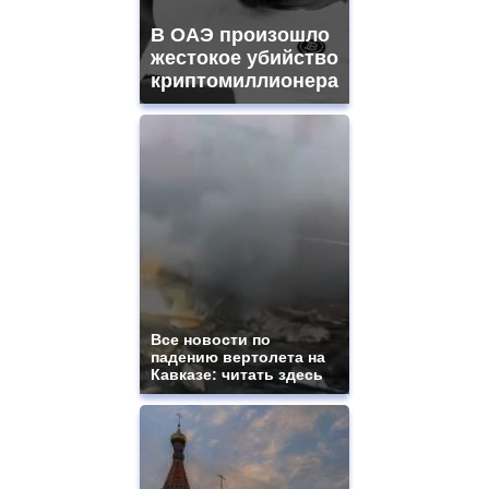
В ОАЭ произошло
жестокое убийство
криптомиллионера
Все новости по
падению вертолета на
Кавказе: читать здесь