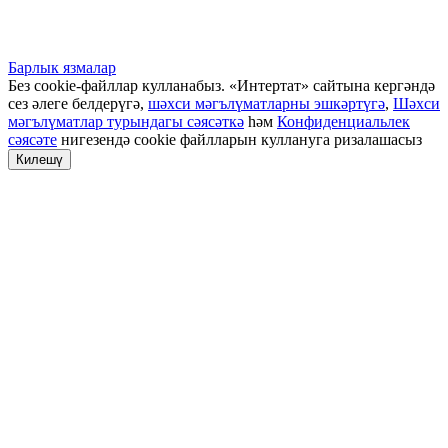
Барлык язмалар
Без cookie-файллар кулланабыз. «Интертат» сайтына кергәндә
сез әлеге белдерүгә,
шәхси мәгълүматларны эшкәртүгә
,
Шәхси
мәгълүматлар турындагы сәясәткә
һәм
Конфиденциальлек
сәясәте
нигезендә cookie файлларын куллануга ризалашасыз
Килешү