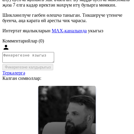
җәза 7 елга кадәр иректән мәхрүм итү булырга мөмкин.
Шикләнелүче гаебен өлешчә таныган. Тикшерүче үтенече
буенча, аңа карата өй аресты чик чарасы.
Интертат яңалыкларын
MAX-каналында
укыгыз
Комментарийлар (0)
Фикерегезне калдырыгыз
Теркәлергә
Калган символлар: