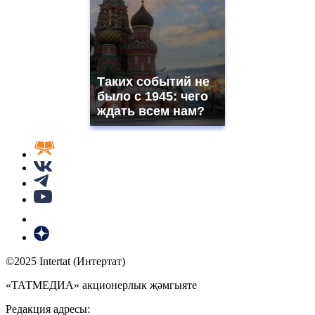
Таких событий не
было с 1945: чего
ждать всем нам?
©2025 Intertat (Интертат)
«ТАТМЕДИА» акционерлык җәмгыяте
Редакция адресы: