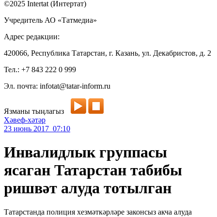
©2025 Intertat (Интертат)
Учредитель АО «Татмедиа»
Адрес редакции:
420066, Республика Татарстан, г. Казань, ул. Декабристов, д. 2
Тел.: +7 843 222 0 999
Эл. почта: infotat@tatar-inform.ru
Язманы тыңлагыз
Хәвеф-хәтәр
23 июнь 2017 07:10
Инвалидлык группасы
ясаган Татарстан табибы
ришвәт алуда тотылган
Татарстанда полиция хезмәткәрләре законсыз акча алуда