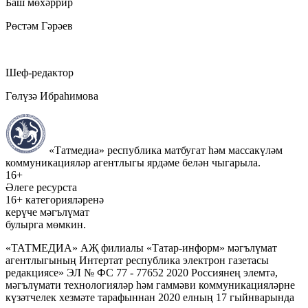
Баш мөхәррир
Рөстәм Гәрәев
Шеф-редактор
Гөлүзә Ибраһимова
«Татмедиа» республика матбугат һәм массакүләм
коммуникацияләр агентлыгы ярдәме белән чыгарыла.
16+
Әлеге ресурста
16+ категорияләренә
керүче мәгълүмат
булырга мөмкин.
«ТАТМЕДИА» АҖ филиалы «Татар-информ» мәгълүмат
агентлыгының Интертат республика электрон газетасы
редакциясе» ЭЛ № ФС 77 - 77652 2020 Россиянең элемтә,
мәгълүмати технологияләр һәм гаммәви коммуникацияләрне
күзәтчелек хезмәте тарафыннан 2020 елның 17 гыйнварында