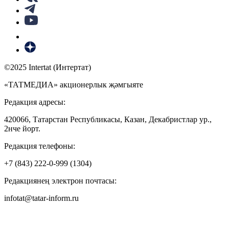
©2025 Intertat (Интертат)
«ТАТМЕДИА» акционерлык җәмгыяте
Редакция адресы:
420066, Татарстан Республикасы, Казан, Декабристлар ур.,
2нче йорт.
Редакция телефоны:
+7 (843) 222-0-999 (1304)
Редакциянең электрон почтасы:
infotat@tatar-inform.ru