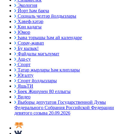
Экология
Йорт һәм бакча
Социаль челтәр йолдызлары
Хәвеф-хәтәр
Көн кадагы
Юмор
Һава торышы һәм ай календаре
Сорау-җавап
Бу кызык!
Файдалы мәгълүмат
Аш-су
Спорт
Татар җырлары һәм клиплары
Югалту
Спорт йолдызлары
ЯшьТИ
Бөек Җиңүнең 80 еллыгы
Видео
Выборы депутатов Государственной Думы
Федерального Собрания Российской Федерации
девятого созыва 20.09.2026