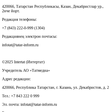
420066, Татарстан Республикасы, Казан, Декабристлар ур.,
2нче йорт.
Редакция телефоны:
+7 (843) 222-0-999 (1304)
Редакциянең электрон почтасы:
infotat@tatar-inform.ru
©2025 Intertat (Интертат)
Учредитель АО «Татмедиа»
Адрес редакции:
420066, Республика Татарстан, г. Казань, ул. Декабристов, д. 2
Тел.: +7 843 222 0 999
Эл. почта: infotat@tatar-inform.ru