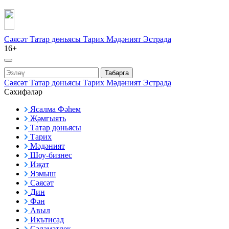
Сәясәт
Татар дөньясы
Тарих
Мәдәният
Эстрада
16+
Табарга
Сәясәт
Татар дөньясы
Тарих
Мәдәният
Эстрада
Сәхифәләр
Ясалма Фәһем
Җәмгыять
Татар дөньясы
Тарих
Мәдәният
Шоу-бизнес
Иҗат
Язмыш
Сәясәт
Дин
Фән
Авыл
Икътисад
Сәламәтлек