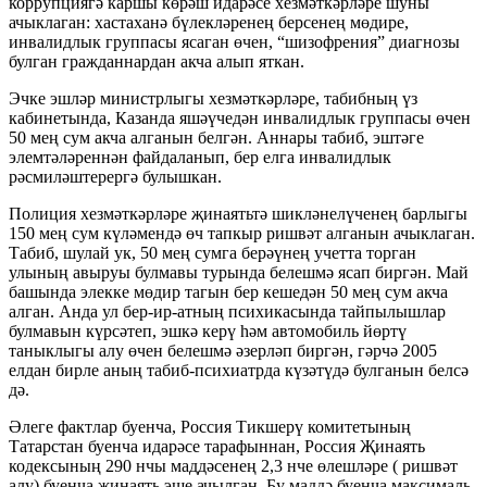
коррупциягә каршы көрәш идарәсе хезмәткәрләре шуны
ачыклаган: хастаханә бүлекләренең берсенең мөдире,
инвалидлык группасы ясаган өчен, “шизофрения” диагнозы
булган гражданнардан акча алып яткан.
Эчке эшләр министрлыгы хезмәткәрләре, табибның үз
кабинетында, Казанда яшәүчедән инвалидлык группасы өчен
50 мең сум акча алганын белгән. Аннары табиб, эштәге
элемтәләреннән файдаланып, бер елга инвалидлык
рәсмиләштерергә булышкан.
Полиция хезмәткәрләре җинаятьтә шикләнелүченең барлыгы
150 мең сум күләмендә өч тапкыр ришвәт алганын ачыклаган.
Табиб, шулай ук, 50 мең сумга берәүнең учетта торган
улының авыруы булмавы турында белешмә ясап биргән. Май
башында элекке мөдир тагын бер кешедән 50 мең сум акча
алган. Анда ул бер-ир-атның психикасында тайпылышлар
булмавын күрсәтеп, эшкә керү һәм автомобиль йөртү
таныклыгы алу өчен белешмә әзерләп биргән, гәрчә 2005
елдан бирле аның табиб-психиатрда күзәтүдә булганын белсә
дә.
Әлеге фактлар буенча, Россия Тикшерү комитетының
Татарстан буенча идарәсе тарафыннан, Россия Җинаять
кодексының 290 нчы маддәсенең 2,3 нче өлешләре ( ришвәт
алу) буенча җинаять эше ачылган. Бу маддә буенча максималь