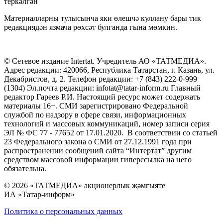
теркәлгән
Материалларны тулысынча яки өлешчә куллану бары тик
редакциядән язмача рөхсәт булганда гына мөмкин.
© Сетевое издание Intertat. Учредитель АО «ТАТМЕДИА».
Адрес редакции: 420066, Республика Татарстан, г. Казань, ул.
Декабристов, д. 2. Телефон редакции: +7 (843) 222-0-999
(1304) Эл.почта редакции: infotat@tatar-inform.ru Главный
редактор Гареев Р.И. Настоящий ресурс может содержать
материалы 16+. СМИ зарегистрировано Федеральной
службой по надзору в сфере связи, информационных
технологий и массовых коммуникаций, номер записи серия
ЭЛ № ФС 77 - 77652 от 17.01.2020. В соответствии со статьей
23 Федерального закона о СМИ от 27.12.1991 года при
распространении сообщений сайта “Интертат” другим
средством массовой информации гиперссылка на него
обязательна.
© 2026 «ТАТМЕДИА» акционерлык җәмгыяте
ИА «Татар-информ»
Политика о персональных данных