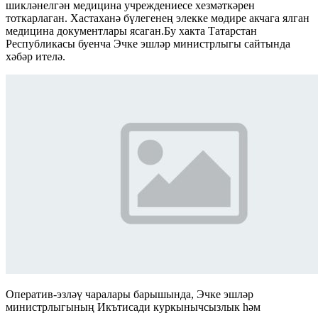
шикләнелгән медицина учреждениесе хезмәткәрен
тоткарлаган. Хастаханә бүлегенең элекке мөдире акчага ялган
медицина документлары ясаган.Бу хакта Татарстан
Республикасы буенча Эчке эшләр министрлыгы сайтында
хәбәр ителә.
Оператив-эзләү чаралары барышында, Эчке эшләр
министрлыгының Икътисади куркынычсызлык һәм