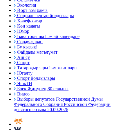
Экология
Йорт һәм бакча
Социаль челтәр йолдызлары
Хәвеф-хәтәр
Көн кадагы
Юмор
Һава торышы һәм ай календаре
Сорау-җавап
Бу кызык!
Файдалы мәгълүмат
Аш-су
Спорт
Татар җырлары һәм клиплары
Югалту
Спорт йолдызлары
ЯшьТИ
Бөек Җиңүнең 80 еллыгы
Видео
Выборы депутатов Государственной Думы
Федерального Собрания Российской Федерации
девятого созыва 20.09.2026