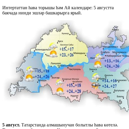
Интертаттан һава торышы һәм Ай календаре: 5 августта
бакчада нинди эшләр башкарырга ярый.
5 август.
Татарстанда алмашынучан болытлы һава көтелә.