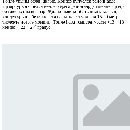
Төнлә урыны белән яңгыр. Көндез күпчелек районнарда
яңгыр, урыны белән көчле, аерым районнарда яшенле яңгыр,
боз яву ихтималы бар. Җил көньяк-көнбатыштан, талгын,
көндез урыны белән кыска вакытка секундына 15-20 метр
тизлектә исәргә мөмкин. Төнлә һава температурасы +13..+18˚,
көндез +22..+27˚ градус.