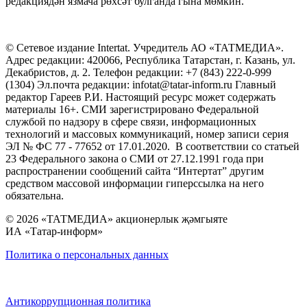
редакциядән язмача рөхсәт булганда гына мөмкин.
© Сетевое издание Intertat. Учредитель АО «ТАТМЕДИА».
Адрес редакции: 420066, Республика Татарстан, г. Казань, ул.
Декабристов, д. 2. Телефон редакции: +7 (843) 222-0-999
(1304) Эл.почта редакции: infotat@tatar-inform.ru Главный
редактор Гареев Р.И. Настоящий ресурс может содержать
материалы 16+. СМИ зарегистрировано Федеральной
службой по надзору в сфере связи, информационных
технологий и массовых коммуникаций, номер записи серия
ЭЛ № ФС 77 - 77652 от 17.01.2020. В соответствии со статьей
23 Федерального закона о СМИ от 27.12.1991 года при
распространении сообщений сайта “Интертат” другим
средством массовой информации гиперссылка на него
обязательна.
© 2026 «ТАТМЕДИА» акционерлык җәмгыяте
ИА «Татар-информ»
Политика о персональных данных
Антикоррупционная политика