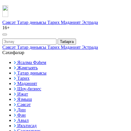
Сәясәт
Татар дөньясы
Тарих
Мәдәният
Эстрада
16+
Табарга
Сәясәт
Татар дөньясы
Тарих
Мәдәният
Эстрада
Сәхифәләр
Ясалма Фәһем
Җәмгыять
Татар дөньясы
Тарих
Мәдәният
Шоу-бизнес
Иҗат
Язмыш
Сәясәт
Дин
Фән
Авыл
Икътисад
Сәламәтлек