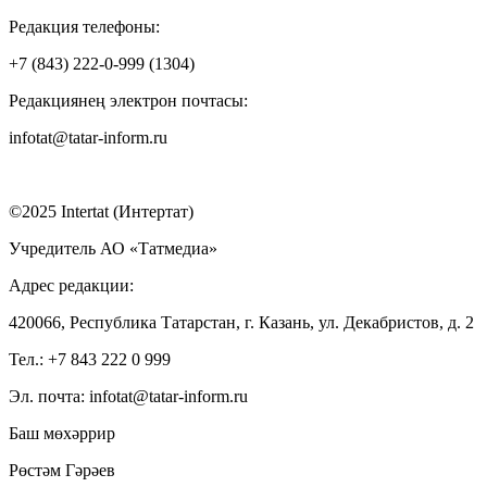
Редакция телефоны:
+7 (843) 222-0-999 (1304)
Редакциянең электрон почтасы:
infotat@tatar-inform.ru
©2025 Intertat (Интертат)
Учредитель АО «Татмедиа»
Адрес редакции:
420066, Республика Татарстан, г. Казань, ул. Декабристов, д. 2
Тел.: +7 843 222 0 999
Эл. почта: infotat@tatar-inform.ru
Баш мөхәррир
Рөстәм Гәрәев