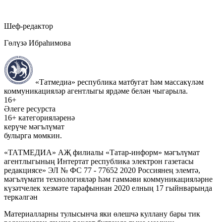
Шеф-редактор
Гөлүзә Ибраһимова
«Татмедиа» республика матбугат һәм массакүләм
коммуникацияләр агентлыгы ярдәме белән чыгарыла.
16+
Әлеге ресурста
16+ категорияләренә
керүче мәгълүмат
булырга мөмкин.
«ТАТМЕДИА» АҖ филиалы «Татар-информ» мәгълүмат
агентлыгының Интертат республика электрон газетасы
редакциясе» ЭЛ № ФС 77 - 77652 2020 Россиянең элемтә,
мәгълүмати технологияләр һәм гаммәви коммуникацияләрне
күзәтчелек хезмәте тарафыннан 2020 елның 17 гыйнварында
теркәлгән
Материалларны тулысынча яки өлешчә куллану бары тик