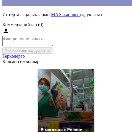
Интертат яңалыкларын
MAX-каналында
укыгыз
Комментарийлар (0)
Фикерегезне калдырыгыз
Теркәлергә
Калган символлар:
В магазинах России