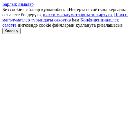
Барлык язмалар
Без cookie-файллар кулланабыз. «Интертат» сайтына кергәндә
сез әлеге белдерүгә,
шәхси мәгълүматларны эшкәртүгә
,
Шәхси
мәгълүматлар турындагы сәясәткә
һәм
Конфиденциальлек
сәясәте
нигезендә cookie файлларын куллануга ризалашасыз
Килешү