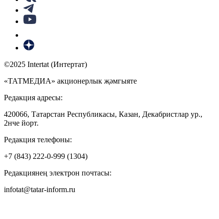
©2025 Intertat (Интертат)
«ТАТМЕДИА» акционерлык җәмгыяте
Редакция адресы:
420066, Татарстан Республикасы, Казан, Декабристлар ур.,
2нче йорт.
Редакция телефоны:
+7 (843) 222-0-999 (1304)
Редакциянең электрон почтасы:
infotat@tatar-inform.ru