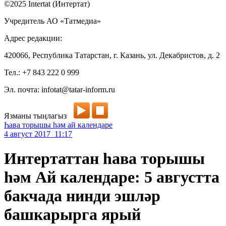
©2025 Intertat (Интертат)
Учредитель АО «Татмедиа»
Адрес редакции:
420066, Республика Татарстан, г. Казань, ул. Декабристов, д. 2
Тел.: +7 843 222 0 999
Эл. почта: infotat@tatar-inform.ru
Язманы тыңлагыз
Һава торышы һәм ай календаре
4 август 2017 11:17
Интертаттан һава торышы
һәм Ай календаре: 5 августта
бакчада нинди эшләр
башкарырга ярый