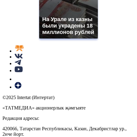
На Урале из казны
были украдены 18
миллионов рублей
©2025 Intertat (Интертат)
«ТАТМЕДИА» акционерлык җәмгыяте
Редакция адресы:
420066, Татарстан Республикасы, Казан, Декабристлар ур.,
2нче йорт.