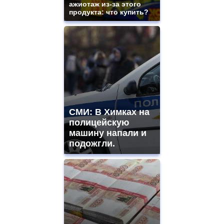
ажиотаж из-за этого
продукта: что купить?
СМИ: В Химках на
полицейскую
машину напали и
подожгли.