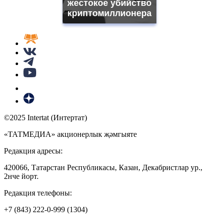
жестокое убийство
криптомиллионера
©2025 Intertat (Интертат)
«ТАТМЕДИА» акционерлык җәмгыяте
Редакция адресы:
420066, Татарстан Республикасы, Казан, Декабристлар ур.,
2нче йорт.
Редакция телефоны:
+7 (843) 222-0-999 (1304)