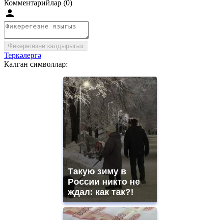
Комментарийлар (0)
Фикерегезне калдырыгыз
Теркәлергә
Калган символлар:
Такую зиму в
России никто не
ждал: как так?!