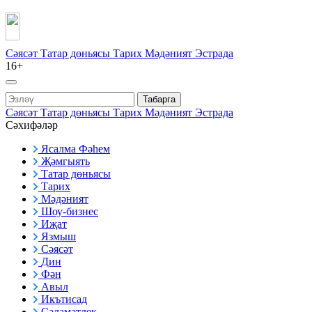
Сәясәт
Татар дөньясы
Тарих
Мәдәният
Эстрада
16+
Табарга
Сәясәт
Татар дөньясы
Тарих
Мәдәният
Эстрада
Сәхифәләр
Ясалма Фәһем
Җәмгыять
Татар дөньясы
Тарих
Мәдәният
Шоу-бизнес
Иҗат
Язмыш
Сәясәт
Дин
Фән
Авыл
Икътисад
Сәламәтлек