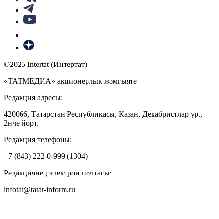
©2025 Intertat (Интертат)
«ТАТМЕДИА» акционерлык җәмгыяте
Редакция адресы:
420066, Татарстан Республикасы, Казан, Декабристлар ур.,
2нче йорт.
Редакция телефоны:
+7 (843) 222-0-999 (1304)
Редакциянең электрон почтасы:
infotat@tatar-inform.ru