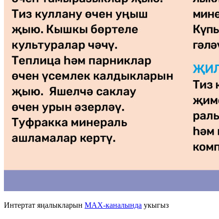
Интертат яңалыкларын
MAX-каналында
укыгыз