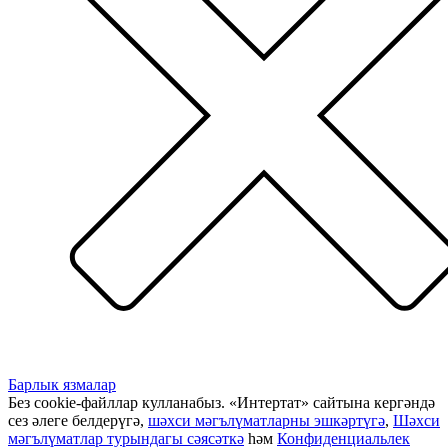
Барлык язмалар
Без cookie-файллар кулланабыз. «Интертат» сайтына кергәндә
сез әлеге белдерүгә,
шәхси мәгълүматларны эшкәртүгә
,
Шәхси
мәгълүматлар турындагы сәясәткә
һәм
Конфиденциальлек