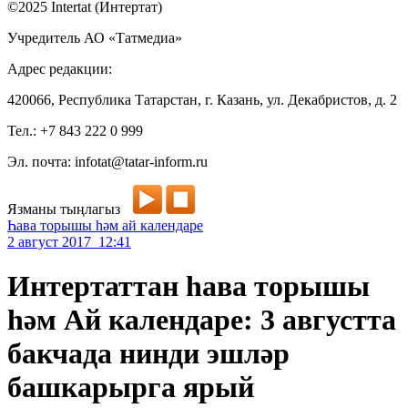
©2025 Intertat (Интертат)
Учредитель АО «Татмедиа»
Адрес редакции:
420066, Республика Татарстан, г. Казань, ул. Декабристов, д. 2
Тел.: +7 843 222 0 999
Эл. почта: infotat@tatar-inform.ru
Язманы тыңлагыз
Һава торышы һәм ай календаре
2 август 2017 12:41
Интертаттан һава торышы
һәм Ай календаре: 3 августта
бакчада нинди эшләр
башкарырга ярый