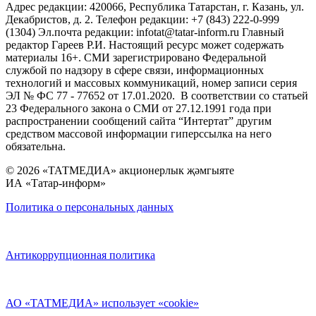
Адрес редакции: 420066, Республика Татарстан, г. Казань, ул.
Декабристов, д. 2. Телефон редакции: +7 (843) 222-0-999
(1304) Эл.почта редакции: infotat@tatar-inform.ru Главный
редактор Гареев Р.И. Настоящий ресурс может содержать
материалы 16+. СМИ зарегистрировано Федеральной
службой по надзору в сфере связи, информационных
технологий и массовых коммуникаций, номер записи серия
ЭЛ № ФС 77 - 77652 от 17.01.2020. В соответствии со статьей
23 Федерального закона о СМИ от 27.12.1991 года при
распространении сообщений сайта “Интертат” другим
средством массовой информации гиперссылка на него
обязательна.
© 2026 «ТАТМЕДИА» акционерлык җәмгыяте
ИА «Татар-информ»
Политика о персональных данных
Антикоррупционная политика
АО «ТАТМЕДИА» использует «cookie»