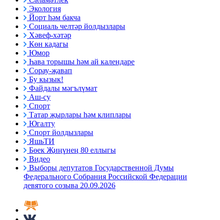
Экология
Йорт һәм бакча
Социаль челтәр йолдызлары
Хәвеф-хәтәр
Көн кадагы
Юмор
Һава торышы һәм ай календаре
Сорау-җавап
Бу кызык!
Файдалы мәгълүмат
Аш-су
Спорт
Татар җырлары һәм клиплары
Югалту
Спорт йолдызлары
ЯшьТИ
Бөек Җиңүнең 80 еллыгы
Видео
Выборы депутатов Государственной Думы
Федерального Собрания Российской Федерации
девятого созыва 20.09.2026