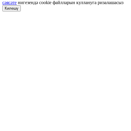
сәясәте
нигезендә cookie файлларын куллануга ризалашасыз
Килешү