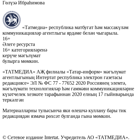
Гөлүзә Ибраһимова
«Татмедиа» республика матбугат һәм массакүләм
коммуникацияләр агентлыгы ярдәме белән чыгарыла.
16+
Әлеге ресурста
16+ категорияләренә
керүче мәгълүмат
булырга мөмкин.
«ТАТМЕДИА» АҖ филиалы «Татар-информ» мәгълүмат
агентлыгының Интертат республика электрон газетасы
редакциясе» ЭЛ № ФС 77 - 77652 2020 Россиянең элемтә,
мәгълүмати технологияләр һәм гаммәви коммуникацияләрне
күзәтчелек хезмәте тарафыннан 2020 елның 17 гыйнварында
теркәлгән
Материалларны тулысынча яки өлешчә куллану бары тик
редакциядән язмача рөхсәт булганда гына мөмкин.
© Сетевое издание Intertat. Учредитель АО «ТАТМЕДИА».