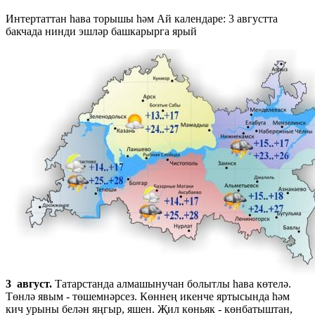
Интертаттан һава торышы һәм Ай календаре: 3 августта
бакчада нинди эшләр башкарырга ярый
3 август.
Татарстанда алмашынучан болытлы һава көтелә.
Төнлә явым - төшемнәрсез. Көннең икенче яртысында һәм
кич урыны белән яңгыр, яшен. Җил көньяк - көнбатыштан,