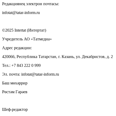
Редакциянең электрон почтасы:
infotat@tatar-inform.ru
©2025 Intertat (Интертат)
Учредитель АО «Татмедиа»
Адрес редакции:
420066, Республика Татарстан, г. Казань, ул. Декабристов, д. 2
Тел.: +7 843 222 0 999
Эл. почта: infotat@tatar-inform.ru
Баш мөхәррир
Рөстәм Гәрәев
Шеф-редактор