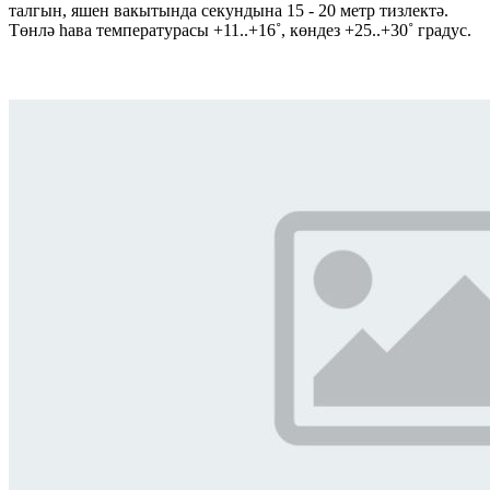
талгын, яшен вакытында секундына 15 - 20 метр тизлектә.
Төнлә һава температурасы +11..+16˚, көндез +25..+30˚ градус.