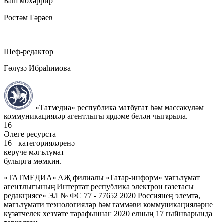
Баш мөхәррир
Рөстәм Гәрәев
Шеф-редактор
Гөлүзә Ибраһимова
«Татмедиа» республика матбугат һәм массакүләм
коммуникацияләр агентлыгы ярдәме белән чыгарыла.
16+
Әлеге ресурста
16+ категорияләренә
керүче мәгълүмат
булырга мөмкин.
«ТАТМЕДИА» АҖ филиалы «Татар-информ» мәгълүмат
агентлыгының Интертат республика электрон газетасы
редакциясе» ЭЛ № ФС 77 - 77652 2020 Россиянең элемтә,
мәгълүмати технологияләр һәм гаммәви коммуникацияләрне
күзәтчелек хезмәте тарафыннан 2020 елның 17 гыйнварында