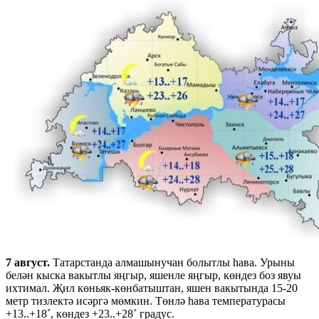
7 август.
Татарстанда алмашынучан болытлы һава. Урыны
белән кыска вакытлы яңгыр, яшенле яңгыр, көндез боз явуы
ихтимал. Җил көньяк-көнбатыштан, яшен вакытында 15-20
метр тизлектә исәргә мөмкин. Төнлә һава температурасы
+13..+18˚, көндез +23..+28˚ градус.