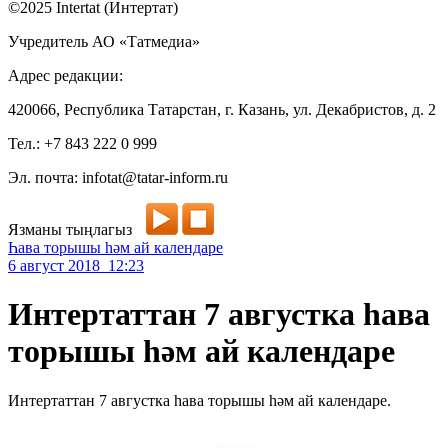
©2025 Intertat (Интертат)
Учредитель АО «Татмедиа»
Адрес редакции:
420066, Республика Татарстан, г. Казань, ул. Декабристов, д. 2
Тел.: +7 843 222 0 999
Эл. почта: infotat@tatar-inform.ru
Язманы тыңлагыз
Һава торышы һәм ай календаре
6 август 2018 12:23
Интертаттан 7 августка һава
торышы һәм ай календаре
Интертаттан 7 августка һава торышы һәм ай календаре.