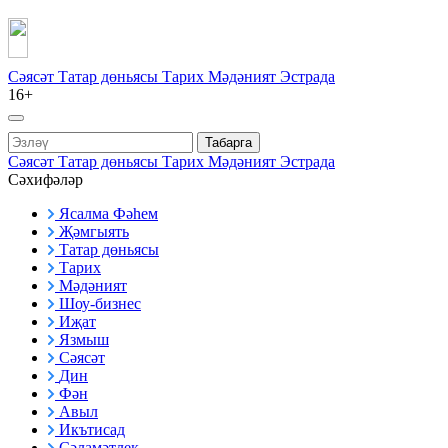
Сәясәт
Татар дөньясы
Тарих
Мәдәният
Эстрада
16+
Табарга
Сәясәт
Татар дөньясы
Тарих
Мәдәният
Эстрада
Сәхифәләр
Ясалма Фәһем
Җәмгыять
Татар дөньясы
Тарих
Мәдәният
Шоу-бизнес
Иҗат
Язмыш
Сәясәт
Дин
Фән
Авыл
Икътисад
Сәламәтлек