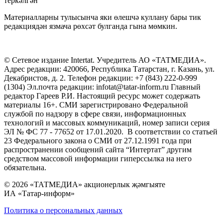
теркәлгән
Материалларны тулысынча яки өлешчә куллану бары тик
редакциядән язмача рөхсәт булганда гына мөмкин.
© Сетевое издание Intertat. Учредитель АО «ТАТМЕДИА».
Адрес редакции: 420066, Республика Татарстан, г. Казань, ул.
Декабристов, д. 2. Телефон редакции: +7 (843) 222-0-999
(1304) Эл.почта редакции: infotat@tatar-inform.ru Главный
редактор Гареев Р.И. Настоящий ресурс может содержать
материалы 16+. СМИ зарегистрировано Федеральной
службой по надзору в сфере связи, информационных
технологий и массовых коммуникаций, номер записи серия
ЭЛ № ФС 77 - 77652 от 17.01.2020. В соответствии со статьей
23 Федерального закона о СМИ от 27.12.1991 года при
распространении сообщений сайта “Интертат” другим
средством массовой информации гиперссылка на него
обязательна.
© 2026 «ТАТМЕДИА» акционерлык җәмгыяте
ИА «Татар-информ»
Политика о персональных данных