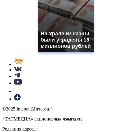
На Урале из казны
были украдены 18
миллионов рублей
©2025 Intertat (Интертат)
«ТАТМЕДИА» акционерлык җәмгыяте
Редакция адресы: