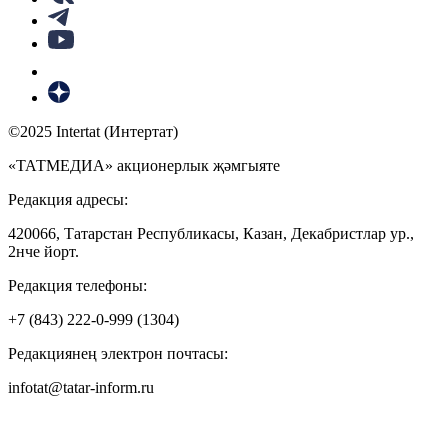
©2025 Intertat (Интертат)
«ТАТМЕДИА» акционерлык җәмгыяте
Редакция адресы:
420066, Татарстан Республикасы, Казан, Декабристлар ур.,
2нче йорт.
Редакция телефоны:
+7 (843) 222-0-999 (1304)
Редакциянең электрон почтасы:
infotat@tatar-inform.ru