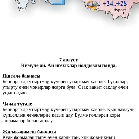
7 август.
Кимүче ай. Ай игезәкләр йолдызлыгында.
Яшелчә бакчасы
Бернәрсә дә утыртмау, күчереп утыртмау хәерле. Түтәлләр,
утырту өчен чокырлар ясарга була. Озак вакыт саклау өчен
уңыш җыю.
Чәчәк түтәле
Бернәрсә дә утыртмау, күчереп утыртмау хәерле. Кышламаучы
күпьеллык чәчәкләрне казып алу. Бүлмә гөлләрен коры
ашламалар белән ашлау.
Җиләк-җимеш бакчасы
Куак формалаштыру өчен карлыган, крыжовникның