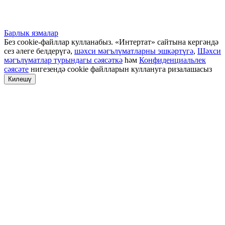
Барлык язмалар
Без cookie-файллар кулланабыз. «Интертат» сайтына кергәндә
сез әлеге белдерүгә,
шәхси мәгълүматларны эшкәртүгә
,
Шәхси
мәгълүматлар турындагы сәясәткә
һәм
Конфиденциальлек
сәясәте
нигезендә cookie файлларын куллануга ризалашасыз
Килешү