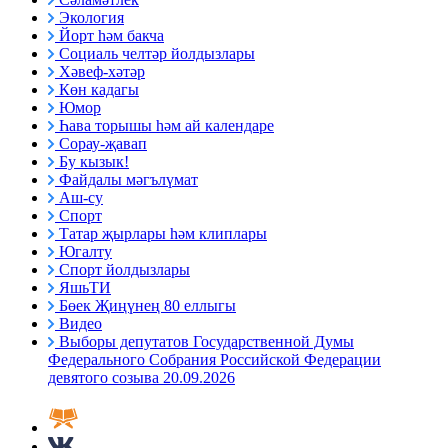
Экология
Йорт һәм бакча
Социаль челтәр йолдызлары
Хәвеф-хәтәр
Көн кадагы
Юмор
Һава торышы һәм ай календаре
Сорау-җавап
Бу кызык!
Файдалы мәгълүмат
Аш-су
Спорт
Татар җырлары һәм клиплары
Югалту
Спорт йолдызлары
ЯшьТИ
Бөек Җиңүнең 80 еллыгы
Видео
Выборы депутатов Государственной Думы
Федерального Собрания Российской Федерации
девятого созыва 20.09.2026