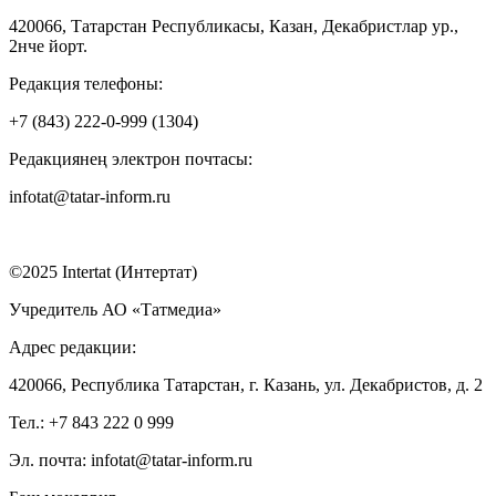
420066, Татарстан Республикасы, Казан, Декабристлар ур.,
2нче йорт.
Редакция телефоны:
+7 (843) 222-0-999 (1304)
Редакциянең электрон почтасы:
infotat@tatar-inform.ru
©2025 Intertat (Интертат)
Учредитель АО «Татмедиа»
Адрес редакции:
420066, Республика Татарстан, г. Казань, ул. Декабристов, д. 2
Тел.: +7 843 222 0 999
Эл. почта: infotat@tatar-inform.ru