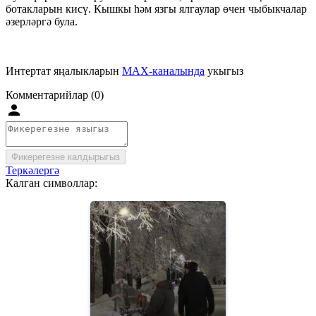
ботакларын кисү. Кышкы һәм язгы ялгаулар өчен чыбыкчалар
әзерләргә була.
Интертат яңалыкларын
MAX-каналында
укыгыз
Комментарийлар (0)
Фикерегезне калдырыгыз
Теркәлергә
Калган символлар: