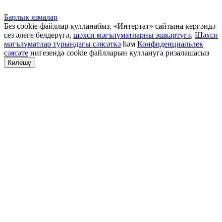
Барлык язмалар
Без cookie-файллар кулланабыз. «Интертат» сайтына кергәндә
сез әлеге белдерүгә,
шәхси мәгълүматларны эшкәртүгә
,
Шәхси
мәгълүматлар турындагы сәясәткә
һәм
Конфиденциальлек
сәясәте
нигезендә cookie файлларын куллануга ризалашасыз
Килешү