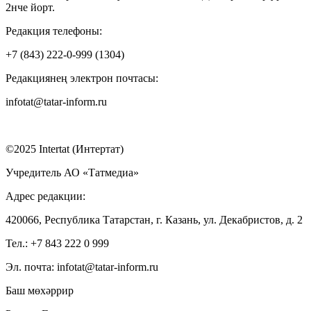
2нче йорт.
Редакция телефоны:
+7 (843) 222-0-999 (1304)
Редакциянең электрон почтасы:
infotat@tatar-inform.ru
©2025 Intertat (Интертат)
Учредитель АО «Татмедиа»
Адрес редакции:
420066, Республика Татарстан, г. Казань, ул. Декабристов, д. 2
Тел.: +7 843 222 0 999
Эл. почта: infotat@tatar-inform.ru
Баш мөхәррир