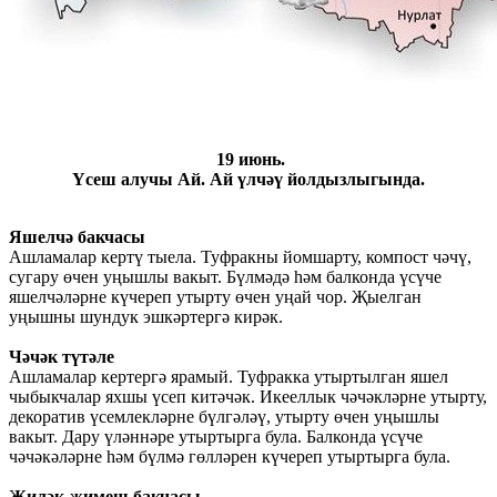
19 июнь.
Үсеш алучы Ай. Ай үлчәү йолдызлыгында.
Яшелчә бакчасы
Ашламалар кертү тыела. Туфракны йомшарту, компост чәчү,
сугару өчен уңышлы вакыт. Бүлмәдә һәм балконда үсүче
яшелчәләрне күчереп утырту өчен уңай чор. Җыелган
уңышны шундук эшкәртергә кирәк.
Чәчәк түтәле
Ашламалар кертергә ярамый. Туфракка утыртылган яшел
чыбыкчалар яхшы үсеп китәчәк. Икееллык чәчәкләрне утырту,
декоратив үсемлекләрне бүлгәләү, утырту өчен уңышлы
вакыт. Дару үләннәре утыртырга була. Балконда үсүче
чәчәкәләрне һәм бүлмә гөлләрен күчереп утыртырга була.
Җиләк-җимеш бакчасы