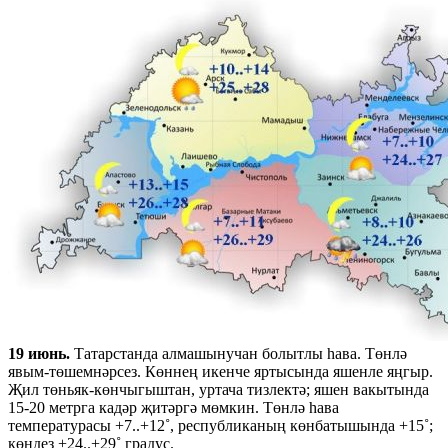
19 июнь.
Татарстанда алмашынучан болытлы һава. Төнлә
явым-төшемнәрсез. Көннең икенче яртысында яшенле яңгыр.
Җил төньяк-көнчыгыштан, уртача тизлектә; яшен вакытында
15-20 метрга кадәр җитәргә мөмкин. Төнлә һава
температурасы +7..+12˚, республиканың көнбатышында +15˚;
көндез +24..+29˚ градус.