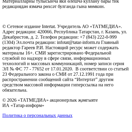
Материалларны тулысынча яки өлешчә куллану бары тик
редакциядән язмача рөхсәт булганда гына мөмкин.
© Сетевое издание Intertat. Учредитель АО «ТАТМЕДИА».
Адрес редакции: 420066, Республика Татарстан, г. Казань, ул.
Декабристов, д. 2. Телефон редакции: +7 (843) 222-0-999
(1304) Эл.почта редакции: infotat@tatar-inform.ru Главный
редактор Гареев Р.И. Настоящий ресурс может содержать
материалы 16+. СМИ зарегистрировано Федеральной
службой по надзору в сфере связи, информационных
технологий и массовых коммуникаций, номер записи серия
ЭЛ № ФС 77 - 77652 от 17.01.2020. В соответствии со статьей
23 Федерального закона о СМИ от 27.12.1991 года при
распространении сообщений сайта “Интертат” другим
средством массовой информации гиперссылка на него
обязательна.
© 2026 «ТАТМЕДИА» акционерлык җәмгыяте
ИА «Татар-информ»
Политика о персональных данных