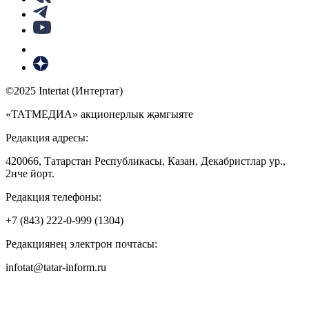
©2025 Intertat (Интертат)
«ТАТМЕДИА» акционерлык җәмгыяте
Редакция адресы:
420066, Татарстан Республикасы, Казан, Декабристлар ур.,
2нче йорт.
Редакция телефоны:
+7 (843) 222-0-999 (1304)
Редакциянең электрон почтасы:
infotat@tatar-inform.ru