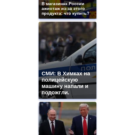
В магазинах России
ажиотаж из-за этого
продукта: что купить?
СМИ: В Химках на
полицейскую
машину напали и
подожгли.