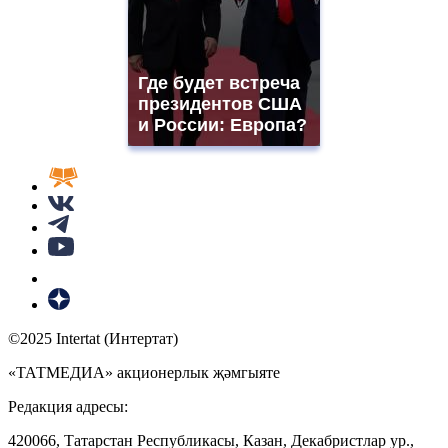
Где будет встреча
президентов США
и России: Европа?
©2025 Intertat (Интертат)
«ТАТМЕДИА» акционерлык җәмгыяте
Редакция адресы:
420066, Татарстан Республикасы, Казан, Декабристлар ур.,