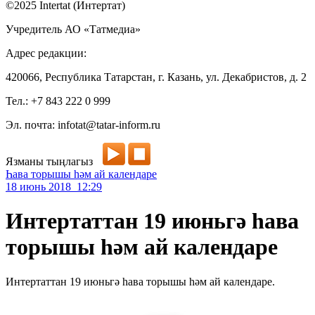
©2025 Intertat (Интертат)
Учредитель АО «Татмедиа»
Адрес редакции:
420066, Республика Татарстан, г. Казань, ул. Декабристов, д. 2
Тел.: +7 843 222 0 999
Эл. почта: infotat@tatar-inform.ru
Язманы тыңлагыз
Һава торышы һәм ай календаре
18 июнь 2018 12:29
Интертаттан 19 июньгә һава
торышы һәм ай календаре
Интертаттан 19 июньгә һава торышы һәм ай календаре.