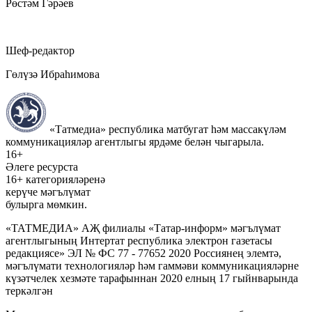
Рөстәм Гәрәев
Шеф-редактор
Гөлүзә Ибраһимова
«Татмедиа» республика матбугат һәм массакүләм
коммуникацияләр агентлыгы ярдәме белән чыгарыла.
16+
Әлеге ресурста
16+ категорияләренә
керүче мәгълүмат
булырга мөмкин.
«ТАТМЕДИА» АҖ филиалы «Татар-информ» мәгълүмат
агентлыгының Интертат республика электрон газетасы
редакциясе» ЭЛ № ФС 77 - 77652 2020 Россиянең элемтә,
мәгълүмати технологияләр һәм гаммәви коммуникацияләрне
күзәтчелек хезмәте тарафыннан 2020 елның 17 гыйнварында
теркәлгән