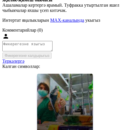
Ашаламалар кертергә ярамый. Туфракка утыртылган яшел
чыбыкчалар яхшы үсеп китәчәк.
Интертат яңалыкларын
MAX-каналында
укыгыз
Комментарийлар (0)
Фикерегезне калдырыгыз
Теркәлергә
Калган символлар: