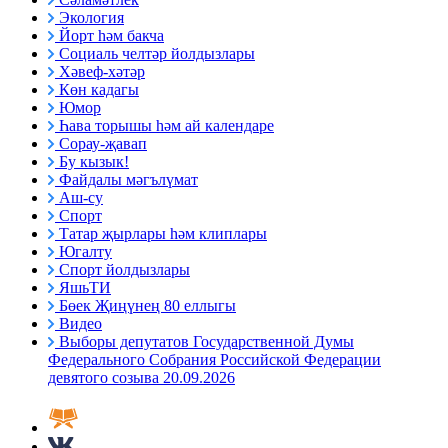
Экология
Йорт һәм бакча
Социаль челтәр йолдызлары
Хәвеф-хәтәр
Көн кадагы
Юмор
Һава торышы һәм ай календаре
Сорау-җавап
Бу кызык!
Файдалы мәгълүмат
Аш-су
Спорт
Татар җырлары һәм клиплары
Югалту
Спорт йолдызлары
ЯшьТИ
Бөек Җиңүнең 80 еллыгы
Видео
Выборы депутатов Государственной Думы
Федерального Собрания Российской Федерации
девятого созыва 20.09.2026