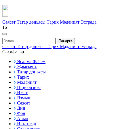
Сәясәт
Татар дөньясы
Тарих
Мәдәният
Эстрада
16+
Табарга
Сәясәт
Татар дөньясы
Тарих
Мәдәният
Эстрада
Сәхифәләр
Ясалма Фәһем
Җәмгыять
Татар дөньясы
Тарих
Мәдәният
Шоу-бизнес
Иҗат
Язмыш
Сәясәт
Дин
Фән
Авыл
Икътисад
Сәламәтлек