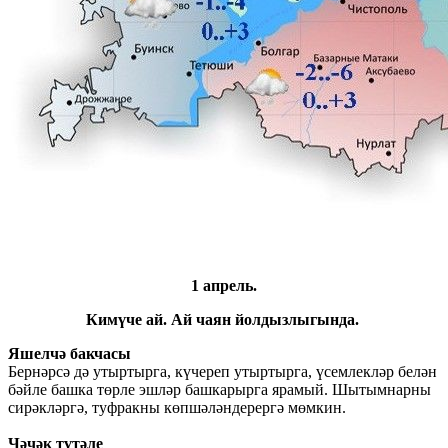
1 апрель.
Кимүче ай. Ай чаян йолдызлыгында.
Яшелчә бакчасы
Бернәрсә дә утыртырга, күчереп утыртырга, үсемлекләр белән
бәйле башка төрле эшләр башкарырга ярамый. Шытымнарны
сирәкләргә, туфракны көпшәләндерергә мөмкин.
Чәчәк түтәле