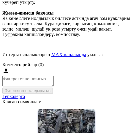
күчереп утырту.
Җиләк-җимеш бакчасы
Яз көне әлеге йолдызлык билгесе астында агач һәм куакларны
санитар кисү тыела. Кура җиләге, карлыган, крыжовник,
зелпе, миләш, шулай ук роза утырту өчен уңай вакыт.
Туфракны көпшәләндерү, компостлау.
Интертат яңалыкларын
MAX-каналында
укыгыз
Комментарийлар (0)
Фикерегезне калдырыгыз
Теркәлергә
Калган символлар: