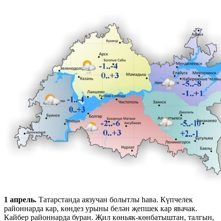
1 апрель.
Татарстанда аязучан болытлы һава. Күпчелек
районнарда кар, көндез урыны белән җепшек кар явачак.
Кайбер районнарда буран. Җил көньяк-көнбатыштан, талгын,