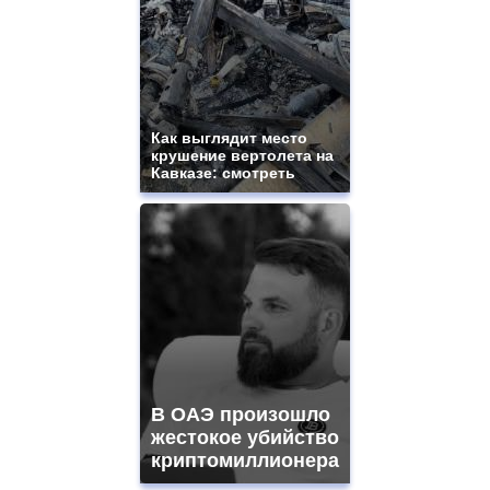
Как выглядит место
крушение вертолета на
Кавказе: смотреть
В ОАЭ произошло
жестокое убийство
криптомиллионера