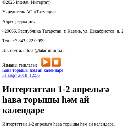
©2025 Intertat (Интертат)
Учредитель АО «Татмедиа»
Адрес редакции:
420066, Республика Татарстан, г. Казань, ул. Декабристов, д. 2
Тел.: +7 843 222 0 999
Эл. почта: infotat@tatar-inform.ru
Язманы тыңлагыз
Һава торышы һәм ай календаре
31 март 2018 12:56
Интертаттан 1-2 апрельгә
һава торышы һәм ай
календаре
Интертаттан 1-2 апрельгә һава торышы һәм ай календаре.