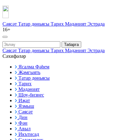
Сәясәт
Татар дөньясы
Тарих
Мәдәният
Эстрада
16+
Табарга
Сәясәт
Татар дөньясы
Тарих
Мәдәният
Эстрада
Сәхифәләр
Ясалма Фәһем
Җәмгыять
Татар дөньясы
Тарих
Мәдәният
Шоу-бизнес
Иҗат
Язмыш
Сәясәт
Дин
Фән
Авыл
Икътисад
Сәламәтлек