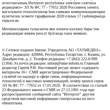
агентлыгының Интертат республика электрон газетасы
редакциясе» ЭЛ № ФС 77 - 77652 2020 Россиянең элемтә,
мәгълүмати технологияләр һәм гаммәви коммуникацияләрне
күзәтчелек хезмәте тарафыннан 2020 елның 17 гыйнварында
теркәлгән
Материалларны тулысынча яки өлешчә куллану бары тик
редакциядән язмача рөхсәт булганда гына мөмкин.
© Сетевое издание Intertat. Учредитель АО «ТАТМЕДИА».
Адрес редакции: 420066, Республика Татарстан, г. Казань, ул.
Декабристов, д. 2. Телефон редакции: +7 (843) 222-0-999
(1304) Эл.почта редакции: infotat@tatar-inform.ru Главный
редактор Гареев Р.И. Настоящий ресурс может содержать
материалы 16+. СМИ зарегистрировано Федеральной
службой по надзору в сфере связи, информационных
технологий и массовых коммуникаций, номер записи серия
ЭЛ № ФС 77 - 77652 от 17.01.2020. В соответствии со статьей
23 Федерального закона о СМИ от 27.12.1991 года при
распространении сообщений сайта “Интертат” другим
средством массовой информации гиперссылка на него
обязательна.