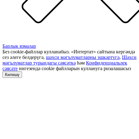
Барлык язмалар
Без cookie-файллар кулланабыз. «Интертат» сайтына кергәндә
сез әлеге белдерүгә,
шәхси мәгълүматларны эшкәртүгә
,
Шәхси
мәгълүматлар турындагы сәясәткә
һәм
Конфиденциальлек
сәясәте
нигезендә cookie файлларын куллануга ризалашасыз
Килешү