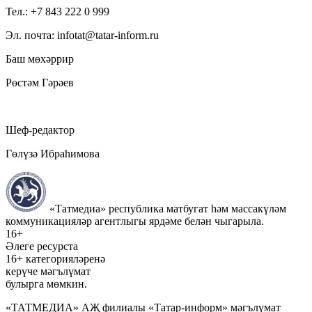
Тел.: +7 843 222 0 999
Эл. почта: infotat@tatar-inform.ru
Баш мөхәррир
Рөстәм Гәрәев
Шеф-редактор
Гөлүзә Ибраһимова
«Татмедиа» республика матбугат һәм массакүләм
коммуникацияләр агентлыгы ярдәме белән чыгарыла.
16+
Әлеге ресурста
16+ категорияләренә
керүче мәгълүмат
булырга мөмкин.
«ТАТМЕДИА» АҖ филиалы «Татар-информ» мәгълүмат