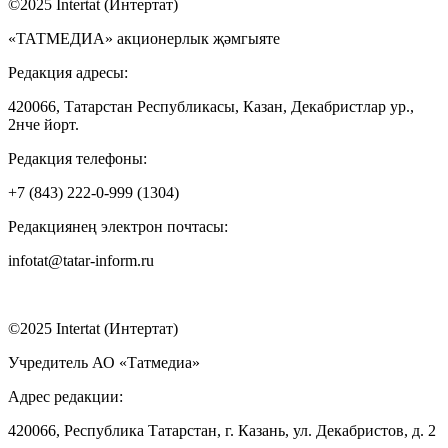
©2025 Intertat (Интертат)
«ТАТМЕДИА» акционерлык җәмгыяте
Редакция адресы:
420066, Татарстан Республикасы, Казан, Декабристлар ур.,
2нче йорт.
Редакция телефоны:
+7 (843) 222-0-999 (1304)
Редакциянең электрон почтасы:
infotat@tatar-inform.ru
©2025 Intertat (Интертат)
Учредитель АО «Татмедиа»
Адрес редакции:
420066, Республика Татарстан, г. Казань, ул. Декабристов, д. 2