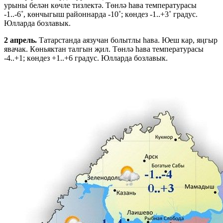
урыны белән көчле тизлектә. Төнлә һава температурасы
-1..-6˚, көнчыгыш районнарда -10˚; көндез -1..+3˚ градус.
Юлларда бозлавык.
2 апрель.
Татарстанда аязучан болытлы һава. Юеш кар, яңгыр
явачак. Көньяктан талгын җил. Төнлә һава температурасы
-4..+1; көндез +1..+6 градус. Юлларда бозлавык.