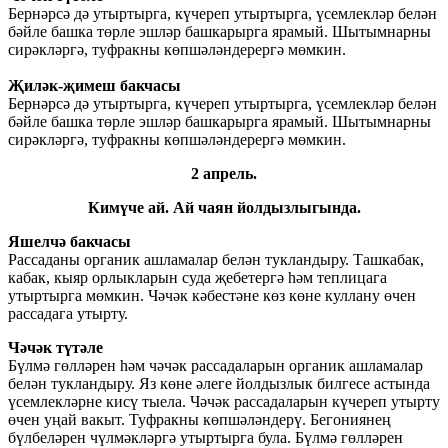
Бернәрсә дә утыртырга, күчереп утыртырга, үсемлекләр белән
бәйле башка төрле эшләр башкарырга ярамый. Шытымнарны
сирәкләргә, туфракны көпшәләндерергә мөмкин.
Җиләк-җимеш бакчасы
Бернәрсә дә утыртырга, күчереп утыртырга, үсемлекләр белән
бәйле башка төрле эшләр башкарырга ярамый. Шытымнарны
сирәкләргә, туфракны көпшәләндерергә мөмкин.
2 апрель.
Кимүче ай. Ай чаян йолдызлыгында.
Яшелчә бакчасы
Рассаданы органик ашламалар белән тукландыру. Ташкабак,
кабак, кыяр орлыкларын суда җебетергә һәм теплицага
утыртырга мөмкин. Чәчәк кәбестәне көз көне куллану өчен
рассадага утырту.
Чәчәк түтәле
Бүлмә гөлләрен һәм чәчәк рассадаларын органик ашламалар
белән тукландыру. Яз көне әлеге йолдызлык билгесе астында
үсемлекләрне кисү тыела. Чәчәк рассадаларын күчереп утырту
өчен уңай вакыт. Туфракны көпшәләндерү. Бегониянең
бүлбеләрен чүлмәкләргә утыртырга була. Бүлмә гөлләрен