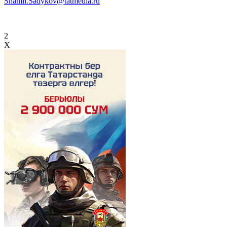
Shamil.Sadykov@tatmedia.ru
2
X