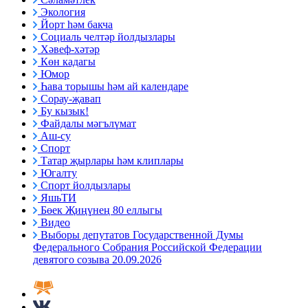
Экология
Йорт һәм бакча
Социаль челтәр йолдызлары
Хәвеф-хәтәр
Көн кадагы
Юмор
Һава торышы һәм ай календаре
Сорау-җавап
Бу кызык!
Файдалы мәгълүмат
Аш-су
Спорт
Татар җырлары һәм клиплары
Югалту
Спорт йолдызлары
ЯшьТИ
Бөек Җиңүнең 80 еллыгы
Видео
Выборы депутатов Государственной Думы
Федерального Собрания Российской Федерации
девятого созыва 20.09.2026