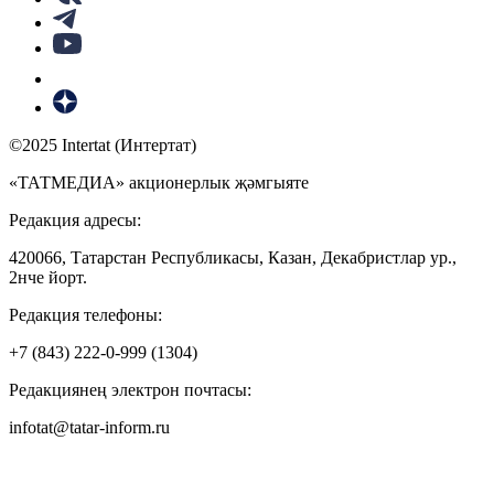
©2025 Intertat (Интертат)
«ТАТМЕДИА» акционерлык җәмгыяте
Редакция адресы:
420066, Татарстан Республикасы, Казан, Декабристлар ур.,
2нче йорт.
Редакция телефоны:
+7 (843) 222-0-999 (1304)
Редакциянең электрон почтасы:
infotat@tatar-inform.ru