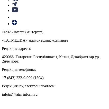
©2025 Intertat (Интертат)
«ТАТМЕДИА» акционерлык җәмгыяте
Редакция адресы:
420066, Татарстан Республикасы, Казан, Декабристлар ур.,
2нче йорт.
Редакция телефоны:
+7 (843) 222-0-999 (1304)
Редакциянең электрон почтасы:
infotat@tatar-inform.ru