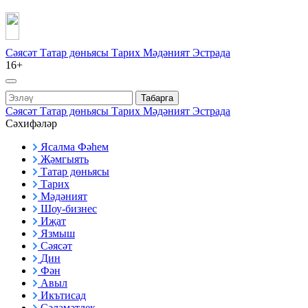
Сәясәт
Татар дөньясы
Тарих
Мәдәният
Эстрада
16+
Табарга
Сәясәт
Татар дөньясы
Тарих
Мәдәният
Эстрада
Сәхифәләр
Ясалма Фәһем
Җәмгыять
Татар дөньясы
Тарих
Мәдәният
Шоу-бизнес
Иҗат
Язмыш
Сәясәт
Дин
Фән
Авыл
Икътисад
Сәламәтлек