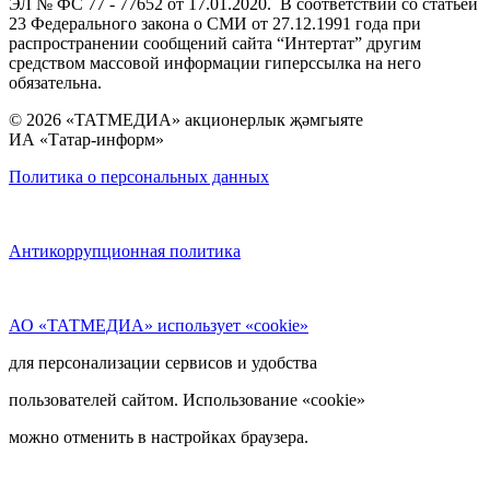
ЭЛ № ФС 77 - 77652 от 17.01.2020. В соответствии со статьей
23 Федерального закона о СМИ от 27.12.1991 года при
распространении сообщений сайта “Интертат” другим
средством массовой информации гиперссылка на него
обязательна.
© 2026 «ТАТМЕДИА» акционерлык җәмгыяте
ИА «Татар-информ»
Политика о персональных данных
Антикоррупционная политика
АО «ТАТМЕДИА» использует «cookie»
для персонализации сервисов и удобства
пользователей сайтом. Использование «cookie»
можно отменить в настройках браузера.