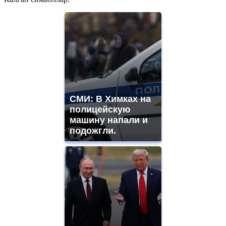
СМИ: В Химках на
полицейскую
машину напали и
подожгли.