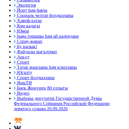
Экология
Йорт һәм бакча
Социаль челтәр йолдызлары
Хәвеф-хәтәр
Көн кадагы
Юмор
Һава торышы һәм ай календаре
Сорау-җавап
Бу кызык!
Файдалы мәгълүмат
Аш-су
Спорт
Татар җырлары һәм клиплары
Югалту
Спорт йолдызлары
ЯшьТИ
Бөек Җиңүнең 80 еллыгы
Видео
Выборы депутатов Государственной Думы
Федерального Собрания Российской Федерации
девятого созыва 20.09.2026