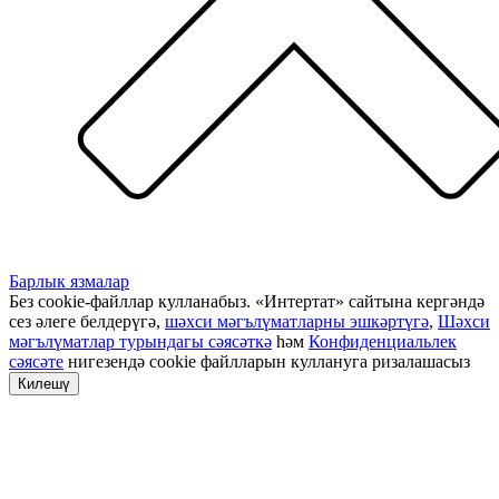
Барлык язмалар
Без cookie-файллар кулланабыз. «Интертат» сайтына кергәндә
сез әлеге белдерүгә,
шәхси мәгълүматларны эшкәртүгә
,
Шәхси
мәгълүматлар турындагы сәясәткә
һәм
Конфиденциальлек
сәясәте
нигезендә cookie файлларын куллануга ризалашасыз
Килешү