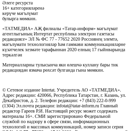
Әлеге ресурста
16+ категорияләренә
керүче мәгълүмат
булырга мөмкин.
«ТАТМЕДИА» АҖ филиалы «Татар-информ» мәгълүмат
агентлыгының Интертат республика электрон газетасы
редакциясе» ЭЛ № ФС 77 - 77652 2020 Россиянең элемтә,
мәгълүмати технологияләр һәм гаммәви коммуникацияләрне
күзәтчелек хезмәте тарафыннан 2020 елның 17 гыйнварында
теркәлгән
Материалларны тулысынча яки өлешчә куллану бары тик
редакциядән язмача рөхсәт булганда гына мөмкин.
© Сетевое издание Intertat. Учредитель АО «ТАТМЕДИА».
Адрес редакции: 420066, Республика Татарстан, г. Казань, ул.
Декабристов, д. 2. Телефон редакции: +7 (843) 222-0-999
(1304) Эл.почта редакции: infotat@tatar-inform.ru Главный
редактор Гареев Р.И. Настоящий ресурс может содержать
материалы 16+. СМИ зарегистрировано Федеральной
службой по надзору в сфере связи, информационных
технологий и массовых коммуникаций, номер записи серия