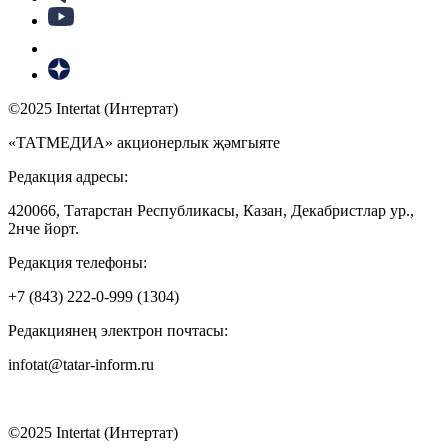
©2025 Intertat (Интертат)
«ТАТМЕДИА» акционерлык җәмгыяте
Редакция адресы:
420066, Татарстан Республикасы, Казан, Декабристлар ур.,
2нче йорт.
Редакция телефоны:
+7 (843) 222-0-999 (1304)
Редакциянең электрон почтасы:
infotat@tatar-inform.ru
©2025 Intertat (Интертат)