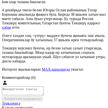
һәм алар талаша башлаган.
4 декабрьдә төнлә белән Югары Ослан районының Татар
Борнашы авылында фаҗига була. Биредә 38 яшьлек хатын-кыз
мәете табыла. Аны буып үтергәннәр. Бу турыда Россия
Тикшерү комитетының Татарстан буенча Тикшерү идарәсе
хәбәр
итте.
Әлеге хәлдән соң, «үтерү» маддәсе буенча җинаять эше ачыла.
Оперативниклар бу хатынның 37 яшьлек ирен тоткарлыйлар.
Тикшерү версиясе буенча, ир белән хатын салып утырганда,
талаша башлыйлар. Моңа кадәр ир хатынының социаль
челтәрләрдә аралашуын укый. Шул сәбәпле ул хатынын үтерә,
диелә хәбәрдә.
Интертат яңалыкларын
MAX-каналында
укыгыз
Комментарийлар (0)
Фикерегезне калдырыгыз
Теркәлергә
Калган символлар: