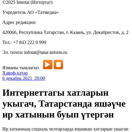
©2025 Intertat (Интертат)
Учредитель АО «Татмедиа»
Адрес редакции:
420066, Республика Татарстан, г. Казань, ул. Декабристов, д. 2
Тел.: +7 843 222 0 999
Эл. почта: infotat@tatar-inform.ru
Язманы тыңлагыз
Хәвеф-хәтәр
6 декабрь 2021 20:00
Интернеттагы хатларын
укыгач, Татарстанда яшәүче
ир хатынын буып үтергән
Ир хатынның социаль челтәрләрдә язышкан хатларын укыган