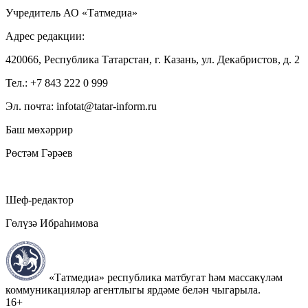
Учредитель АО «Татмедиа»
Адрес редакции:
420066, Республика Татарстан, г. Казань, ул. Декабристов, д. 2
Тел.: +7 843 222 0 999
Эл. почта: infotat@tatar-inform.ru
Баш мөхәррир
Рөстәм Гәрәев
Шеф-редактор
Гөлүзә Ибраһимова
«Татмедиа» республика матбугат һәм массакүләм
коммуникацияләр агентлыгы ярдәме белән чыгарыла.
16+