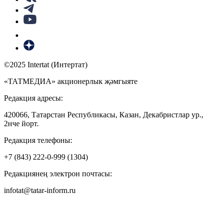
©2025 Intertat (Интертат)
«ТАТМЕДИА» акционерлык җәмгыяте
Редакция адресы:
420066, Татарстан Республикасы, Казан, Декабристлар ур.,
2нче йорт.
Редакция телефоны:
+7 (843) 222-0-999 (1304)
Редакциянең электрон почтасы:
infotat@tatar-inform.ru