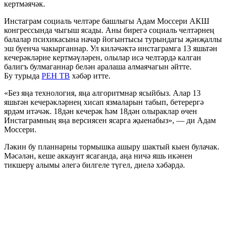
кертмәячәк.
Инстаграм социаль челтәре башлыгы Адам Моссери АКШ
конгрессында чыгыш ясады. Аны бирегә социаль челтәрнең
балалар психикасына начар йогынтысы турындагы җәнҗаллы
эш буенча чакырганнар. Ул киләчәктә инстаграмга 13 яшьтән
кечерәкләрне кертмәүләрен, олылар исә челтәрдә калган
балигъ булмаганнар белән аралаша алмаячагын әйтте.
Бу турыда
РЕН ТВ
хәбәр итте.
«Без яңа технология, яңа алгоритмнар ясыйбыз. Алар 13
яшьтән кечерәкләрнең хисап язмаларын табып, бетерергә
ярдәм итәчәк. 18дән кечерәк һәм 18дән олыраклар өчен
Инстаграмның яңа версиясен ясарга җыенабыз», — ди Адам
Моссери.
Ләкин бу планнарны тормышка ашыру шактый кыен булачак.
Мәсәлән, кеше аккаунт ясаганда, аңа ничә яшь икәнен
тикшерү алымы әлегә билгеле түгел, диелә хәбәрдә.