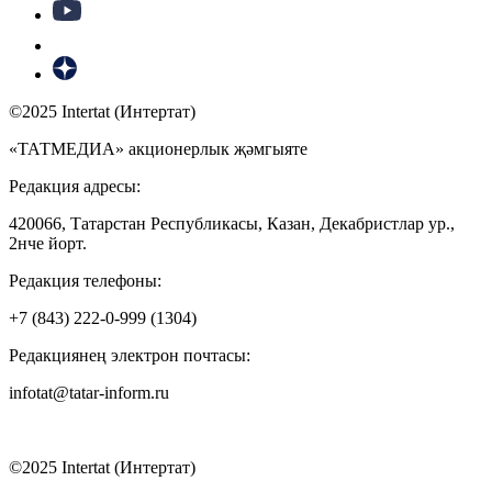
©2025 Intertat (Интертат)
«ТАТМЕДИА» акционерлык җәмгыяте
Редакция адресы:
420066, Татарстан Республикасы, Казан, Декабристлар ур.,
2нче йорт.
Редакция телефоны:
+7 (843) 222-0-999 (1304)
Редакциянең электрон почтасы:
infotat@tatar-inform.ru
©2025 Intertat (Интертат)