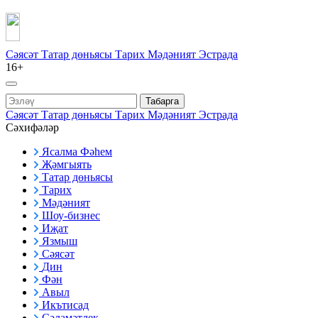
Сәясәт
Татар дөньясы
Тарих
Мәдәният
Эстрада
16+
Табарга
Сәясәт
Татар дөньясы
Тарих
Мәдәният
Эстрада
Сәхифәләр
Ясалма Фәһем
Җәмгыять
Татар дөньясы
Тарих
Мәдәният
Шоу-бизнес
Иҗат
Язмыш
Сәясәт
Дин
Фән
Авыл
Икътисад
Сәламәтлек