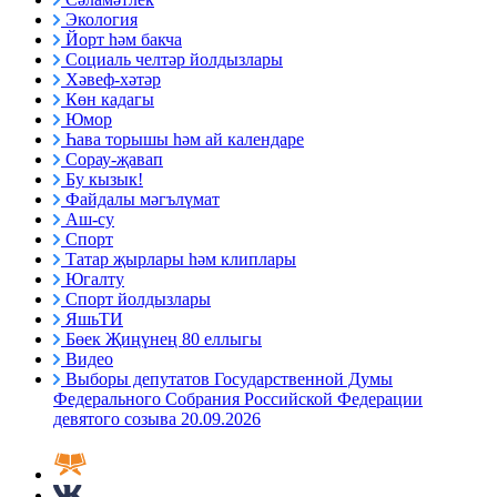
Экология
Йорт һәм бакча
Социаль челтәр йолдызлары
Хәвеф-хәтәр
Көн кадагы
Юмор
Һава торышы һәм ай календаре
Сорау-җавап
Бу кызык!
Файдалы мәгълүмат
Аш-су
Спорт
Татар җырлары һәм клиплары
Югалту
Спорт йолдызлары
ЯшьТИ
Бөек Җиңүнең 80 еллыгы
Видео
Выборы депутатов Государственной Думы
Федерального Собрания Российской Федерации
девятого созыва 20.09.2026