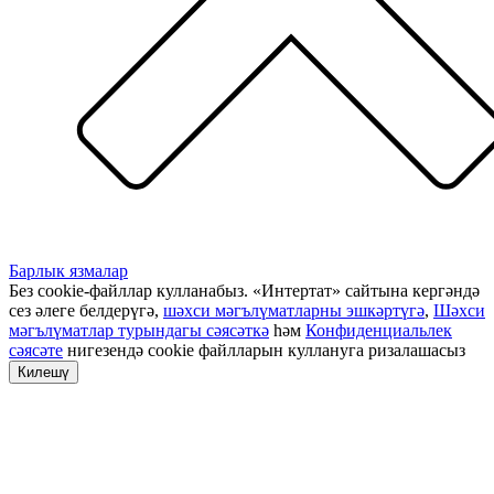
Барлык язмалар
Без cookie-файллар кулланабыз. «Интертат» сайтына кергәндә
сез әлеге белдерүгә,
шәхси мәгълүматларны эшкәртүгә
,
Шәхси
мәгълүматлар турындагы сәясәткә
һәм
Конфиденциальлек
сәясәте
нигезендә cookie файлларын куллануга ризалашасыз
Килешү