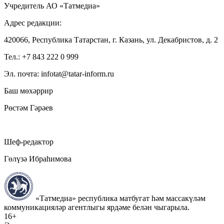
Учредитель АО «Татмедиа»
Адрес редакции:
420066, Республика Татарстан, г. Казань, ул. Декабристов, д. 2
Тел.: +7 843 222 0 999
Эл. почта: infotat@tatar-inform.ru
Баш мөхәррир
Рөстәм Гәрәев
Шеф-редактор
Гөлүзә Ибраһимова
«Татмедиа» республика матбугат һәм массакүләм
коммуникацияләр агентлыгы ярдәме белән чыгарыла.
16+