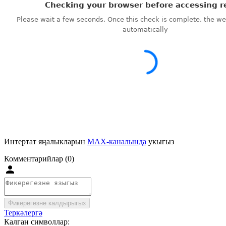
Интертат яңалыкларын
MAX-каналында
укыгыз
Комментарийлар (0)
Фикерегезне калдырыгыз
Теркәлергә
Калган символлар: