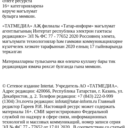
Әлеге ресурста
16+ категорияләренә
керүче мәгълүмат
булырга мөмкин.
«ТАТМЕДИА» АҖ филиалы «Татар-информ» мәгълүмат
агентлыгының Интертат республика электрон газетасы
редакциясе» ЭЛ № ФС 77 - 77652 2020 Россиянең элемтә,
мәгълүмати технологияләр һәм гаммәви коммуникацияләрне
күзәтчелек хезмәте тарафыннан 2020 елның 17 гыйнварында
теркәлгән
Материалларны тулысынча яки өлешчә куллану бары тик
редакциядән язмача рөхсәт булганда гына мөмкин.
© Сетевое издание Intertat. Учредитель АО «ТАТМЕДИА».
Адрес редакции: 420066, Республика Татарстан, г. Казань, ул.
Декабристов, д. 2. Телефон редакции: +7 (843) 222-0-999
(1304) Эл.почта редакции: infotat@tatar-inform.ru Главный
редактор Гареев Р.И. Настоящий ресурс может содержать
материалы 16+. СМИ зарегистрировано Федеральной
службой по надзору в сфере связи, информационных
технологий и массовых коммуникаций, номер записи серия
ЭЛ № ФС 77 - 77652 от 17.01.2020. В соответствии со статьей