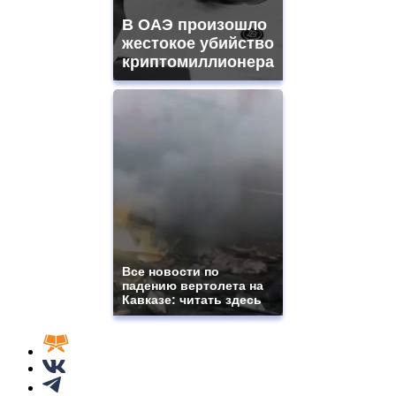
В ОАЭ произошло
жестокое убийство
криптомиллионера
Все новости по
падению вертолета на
Кавказе: читать здесь