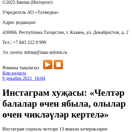
©2025 Intertat (Интертат)
Учредитель АО «Татмедиа»
Адрес редакции:
420066, Республика Татарстан, г. Казань, ул. Декабристов, д. 2
Тел.: +7 843 222 0 999
Эл. почта: infotat@tatar-inform.ru
Язманы тыңлагыз
Көн кадагы
9 декабрь 2021 16:04
Инстаграм хуҗасы: «Челтәр
балалар өчен ябыла, олылар
өчен чикләүләр кертелә»
Инстаграм социаль челтәре 13 яшьтән кечерәкләрне