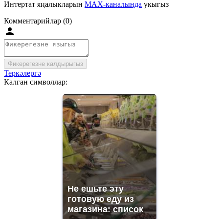
Интертат яңалыкларын
MAX-каналында
укыгыз
Комментарийлар (0)
Фикерегезне калдырыгыз
Теркәлергә
Калган символлар:
Не ешьте эту
готовую еду из
магазина: список