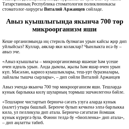
Татарстанның Республика стоматология поликлиникасы
стоматолог-хирургы
Виталий Аржанцев
сөйләде.
Авыз куышлыгында якынча 700 төр
микроорганизм яши
Кеше организмында иң стериль булмаган урын кайсы җир дип
уйлыйсыз? Куллар, аяклар яки колаклар? Чынлыкта исә бу –
авыз эче.
«Авыз куышлыгы – микроорганизмнар яшәеше һәм үсеше
өчен идеаль урын. Анда дымлы, җылы һәм яшәр өчен урын
күп. Мәсәлән, кариоз куышлыклары, теш-урт буразналары,
лайлалы тышча сырлары», – дип сөйли Виталий Аржанцев
Авыз эчендә якынча 700 төр микроорганизм яши. Тешләрдә
кунык барлыкка килү шуларның тормыш эшчәнлегенә бәйле.
«Тешләрне чистартып берничә сәгать узуга аларда кунык
(налет) утыра башлый. Беренче булып кечкенә элпә барлыкка
килә, ул пелликула дип атала. Берничә сәгатьтән йомшак
кунык күрергә була. Фәнни телдә бу «биопленка» дип атала»,
– дип аңлатты табиб.