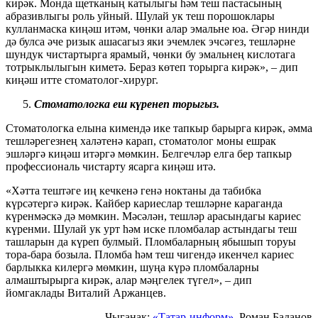
кирәк. Монда щетканың катылыгы һәм теш пастасының
абразивлыгы роль уйный. Шулай ук теш порошоклары
кулланмаска киңәш итәм, чөнки алар эмальне юа. Әгәр нинди
дә булса әче ризык ашасагыз яки эчемлек эчсәгез, тешләрне
шундук чистартырга ярамый, чөнки бу эмальнең кислотага
тотрыклылыгын киметә. Бераз көтеп торырга кирәк», – дип
киңәш итте стоматолог-хирург.
Стоматологка еш күренеп торыгыз.
Стоматологка елына кимендә ике тапкыр барырга кирәк, әмма
тешләрегезнең халәтенә карап, стоматолог моны ешрак
эшләргә киңәш итәргә мөмкин. Белгечләр елга бер тапкыр
профессиональ чистарту ясарга киңәш итә.
«Хәтта тештәге иң кечкенә генә ноктаны да табибка
күрсәтергә кирәк. Кайбер кариеслар тешләрне караганда
күренмәскә дә мөмкин. Мәсәлән, тешләр арасындагы кариес
күренми. Шулай ук урт һәм иске пломбалар астындагы теш
ташларын да күреп булмый. Пломбаларның ябышып торуы
тора-бара бозыла. Пломба һәм теш чигендә икенчел кариес
барлыкка килергә мөмкин, шуңа күрә пломбаларны
алмаштырырга кирәк, алар мәңгелек түгел», – дип
йомгаклады Виталий Аржанцев.
Чыганак:
«Татар-информ»
, Роман Баданов