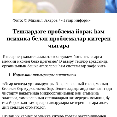
Фото: © Михаил Захаров / «Татар-информ»
Тешләрдәге проблема йөрәк һәм
психика белән проблемалар китереп
чыгара
Тешләрнең халәте сәламәтлеккә тулаем йогынты ясарга
мөмкин икәнен белә идегезме? Ә авыру тешләр аркасында
организмның башка әгъзалары һәм системалар җәфа чигә.
Йөрәк-кан тамырлары системасы
«Әгәр кешедә урт авырулары бар, алар каный икән, моның
билгеле бер куркынычы бар. Тешне алдырганда яки гап-гади
чистарту вакытында микроорганизмнар кан агымына
эләгергә, тамырларның стенкаларын җимерергә мөмкин, бу
исә йөрәк-кан тамырлары авырулары китереп чыгара ала», –
дип сөйләде стоматолог.
Шулай ук кариес барлыкка китерә торган бактерияләрнең