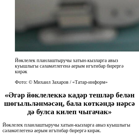
Йөклелек планлаштыручы хатын-кызларга авыз
куышлыгы сәламәтлегенә аерым игътибар бирергә
кирәк
Фото: © Михаил Захаров / «Татар-информ»
«Әгәр йөклелеккә кадәр тешләр белән
шөгыльләнмәсәң, бала көткәндә нәрсә
дә булса килеп чыгачак»
Йөклелек планлаштыручы хатын-кызларга авыз куышлыгы
сәламәтлегенә аерым игътибар бирергә кирәк.