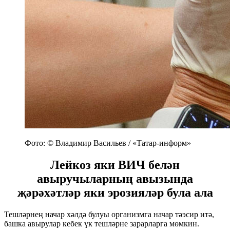
Фото: © Владимир Васильев / «Татар-информ»
Лейкоз яки ВИЧ белән
авыручыларның авызында
җәрәхәтләр яки эрозияләр була ала
Тешләрнең начар хәлдә булуы организмга начар тәэсир итә,
башка авырулар кебек үк тешләрне зарарларга мөмкин.