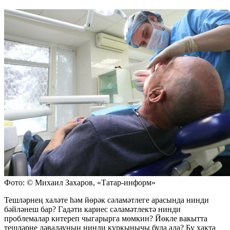
Фото: © Михаил Захаров, «Татар-информ»
Тешләрнең халәте һәм йөрәк сәламәтлеге арасында нинди
бәйләнеш бар? Гадәти кариес сәламәтлектә нинди
проблемалар китереп чыгарырга мөмкин? Йөкле вакытта
тешләрне дәвалауның нинди куркынычы була ала? Бу хакта