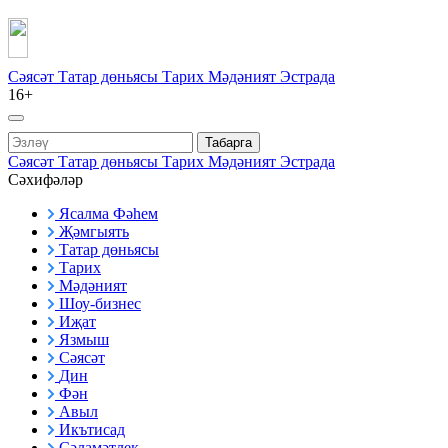
Сәясәт
Татар дөньясы
Тарих
Мәдәният
Эстрада
16+
Табарга
Сәясәт
Татар дөньясы
Тарих
Мәдәният
Эстрада
Сәхифәләр
Ясалма Фәһем
Җәмгыять
Татар дөньясы
Тарих
Мәдәният
Шоу-бизнес
Иҗат
Язмыш
Сәясәт
Дин
Фән
Авыл
Икътисад
Сәламәтлек