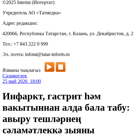
©2025 Intertat (Интертат)
Учредитель АО «Татмедиа»
Адрес редакции:
420066, Республика Татарстан, г. Казань, ул. Декабристов, д. 2
Тел.: +7 843 222 0 999
Эл. почта: infotat@tatar-inform.ru
Язманы тыңлагыз
Сәламәтлек
25 май 2026 18:00
Инфаркт, гастрит һәм
вакытыннан алда бала табу:
авыру тешләрнең
сәламәтлеккә зыяны