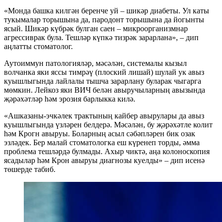
«Монда башка килгән беренче уй – шикәр диабеты. Ул каты
тукымалар торышына да, пародонт торышына да йогынты
ясый. Шикәр күбрәк булган саен – микроорганизмнар
агрессиврак була. Тешләр күпкә тизрәк зарарлана», – дип
аңлатты стоматолог.
Аутоиммун патологияләр, мәсәлән, системалы кызыл
волчанка яки яссы тимрәү (плоский лишай) шулай ук авыз
куышлыгында лайлалы тышча зарарлану буларак чыгарга
мөмкин. Лейкоз яки ВИЧ белән авыручыларның авызында
җәрәхәтләр һәм эрозия барлыкка килә.
«Ашказаны-эчкәлек трактының кайбер авырулары да авыз
куышлыгында үзләрен белдерә. Мәсәлән, бу җәрәхәтле колит
һәм Крогн авыруы. Боларның асыл сәбәпләрен бик озак
эзләдек. Бер малай стоматологка еш күренеп торды, әмма
проблема тешләрдә булмады. Ахыр чиктә, аңа колоноскопия
ясадылар һәм Крон авыруы диагнозы куелды» – дип исенә
төшерде табиб.