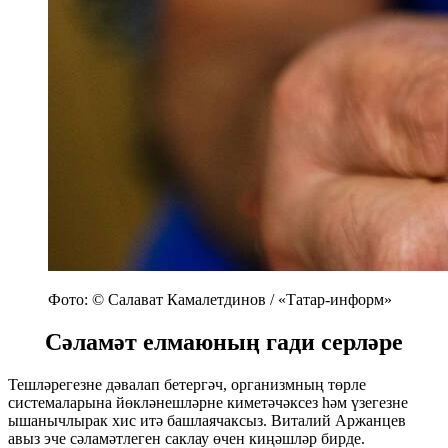
Фото: © Салават Камалетдинов / «Татар-информ»
Сәламәт елмаюның гади серләре
Тешләрегезне дәвалап бетергәч, организмның төрле
системаларына йөкләнешләрне киметәчәксез һәм үзегезне
ышанычлырак хис итә башлаячаксыз. Виталий Аржанцев
авыз эче сәламәтлеген саклау өчен киңәшләр бирде.