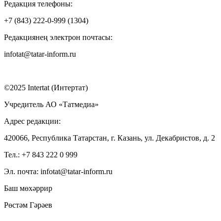
Редакция телефоны:
+7 (843) 222-0-999 (1304)
Редакциянең электрон почтасы:
infotat@tatar-inform.ru
©2025 Intertat (Интертат)
Учредитель АО «Татмедиа»
Адрес редакции:
420066, Республика Татарстан, г. Казань, ул. Декабристов, д. 2
Тел.: +7 843 222 0 999
Эл. почта: infotat@tatar-inform.ru
Баш мөхәррир
Рөстәм Гәрәев