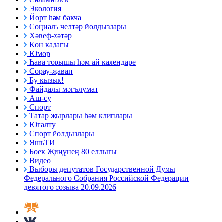
Экология
Йорт һәм бакча
Социаль челтәр йолдызлары
Хәвеф-хәтәр
Көн кадагы
Юмор
Һава торышы һәм ай календаре
Сорау-җавап
Бу кызык!
Файдалы мәгълүмат
Аш-су
Спорт
Татар җырлары һәм клиплары
Югалту
Спорт йолдызлары
ЯшьТИ
Бөек Җиңүнең 80 еллыгы
Видео
Выборы депутатов Государственной Думы
Федерального Собрания Российской Федерации
девятого созыва 20.09.2026