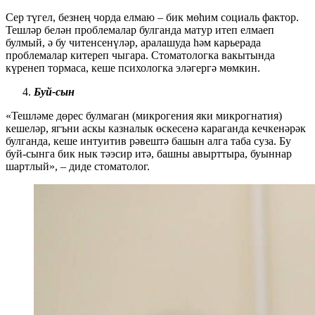
Сер түгел, безнең чорда елмаю – бик мөһим социаль фактор.
Тешләр белән проблемалар булганда матур итеп елмаеп
булмый, ә бу читенсенүләр, аралашуда һәм карьерада
проблемалар китереп чыгара. Стоматологка вакытында
күренеп тормаса, кеше психологка эләгергә мөмкин.
Буй-сын
«Тешләме дөрес булмаган (микрогения яки микрогнатия)
кешеләр, ягъни аскы казналык өскесенә караганда кечкенәрәк
булганда, кеше интуитив рәвештә башын алга таба суза. Бу
буй-сынга бик нык тәэсир итә, башны авырттыра, буыннар
шартлый», – диде стоматолог.