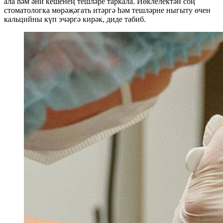
ала һәм әни кешенең тешләре таркала. Йөклелектән соң
стоматологка мөрәҗәгать итәргә һәм тешләрне ныгыту өчен
кальцийны күп эчәргә кирәк, диде табиб.