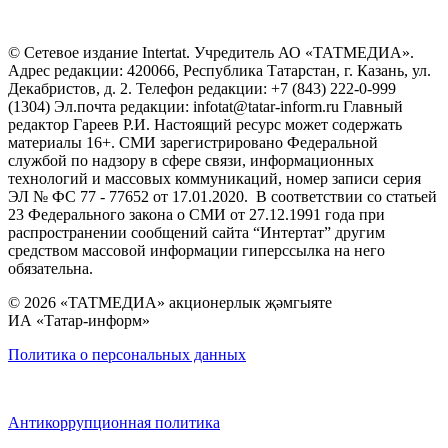
© Сетевое издание Intertat. Учредитель АО «ТАТМЕДИА».
Адрес редакции: 420066, Республика Татарстан, г. Казань, ул.
Декабристов, д. 2. Телефон редакции: +7 (843) 222-0-999
(1304) Эл.почта редакции: infotat@tatar-inform.ru Главный
редактор Гареев Р.И. Настоящий ресурс может содержать
материалы 16+. СМИ зарегистрировано Федеральной
службой по надзору в сфере связи, информационных
технологий и массовых коммуникаций, номер записи серия
ЭЛ № ФС 77 - 77652 от 17.01.2020. В соответствии со статьей
23 Федерального закона о СМИ от 27.12.1991 года при
распространении сообщений сайта “Интертат” другим
средством массовой информации гиперссылка на него
обязательна.
© 2026 «ТАТМЕДИА» акционерлык җәмгыяте
ИА «Татар-информ»
Политика о персональных данных
Антикоррупционная политика