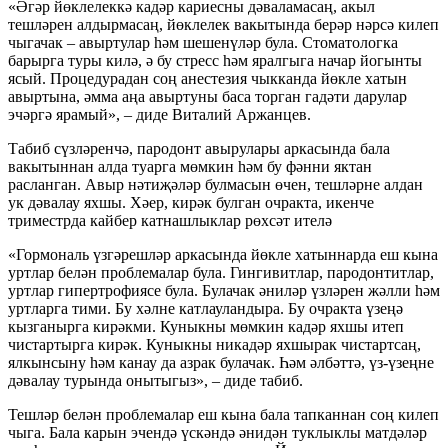
«Әгәр йөклелеккә кадәр кариесны дәваламасаң, акыл
тешләрен алдырмасаң, йөклелек вакытында берәр нәрсә килеп
чыгачак – авыртулар һәм шешенүләр була. Стоматологка
барырга туры килә, ә бу стресс һәм яралгыга начар йогынты
ясый. Процедурадан соң анестезия чыкканда йөкле хатын
авыртына, әмма аңа авыртуны баса торган гадәти дарулар
эчәргә ярамый», – диде Виталий Аржанцев.
Табиб сүзләренчә, пародонт авырулары аркасында бала
вакытыннан алда туарга мөмкин һәм бу фәнни яктан
расланган. Авыр нәтиҗәләр булмасын өчен, тешләрне алдан
ук дәвалау яхшы. Хәер, кирәк булган очракта, икенче
триместрда кайбер катнашлыклар рөхсәт ителә
«Гормональ үзгәрешләр аркасында йөкле хатыннарда еш кына
уртлар белән проблемалар була. Гингивитлар, пародонтитлар,
уртлар гипертрофиясе була. Булачак әниләр үзләрен жәлли һәм
уртларга тими. Бу хәлне катлауландыра. Бу очракта үзеңә
кызганырга кирәкми. Куныкны мөмкин кадәр яхшы итеп
чистартырга кирәк. Куныкны никадәр яхшырак чистартсаң,
ялкынсыну һәм канау да азрак булачак. Һәм әлбәттә, үз-үзеңне
дәвалау турында онытыгыз», – диде табиб.
Тешләр белән проблемалар еш кына бала тапканнан соң килеп
чыга. Бала карын эчендә үскәндә әнидән туклыклы матдәләр