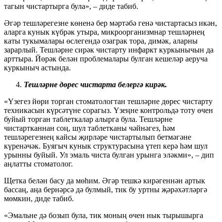
тагын чистартырга була», – диде табиб.
Әгәр тешләрегезне көненә бер мәртәбә генә чистартасыз икән,
аларга кунык күбрәк утыра, микроорганизмнар тешләрнең
каты тукымалары өслегендә озаграк тора, димәк, аларны
зарарлый. Тешләрне сирәк чистарту инфаркт куркынычын да
арттыра. Йөрәк белән проблемалары булган кешеләр аеруча
куркыныч астында.
Тешләрне дөрес чистарта белергә кирәк.
«Үзегез йөри торган стоматологтан тешләрне дөрес чистарту
техникасын күрсәтүне сорагыз. Үзеңне контрольдә тоту өчен
буйый торган таблеткалар алырга була. Тешләрне
чистартканнан соң, шул таблетканы чәйнәгез, һәм
тешләрегезнең кайсы җирләре чистартылып бетмәгәне
күренәчәк. Буягыч кунык структурасына үтеп керә һәм шул
урынны буйый. Ул эмаль чиста булган урынга эләкми», – дип
аңлатты стоматолог.
Щетка белән басу да мөһим. Әгәр тешкә кирәгеннән артык
бассаң, аңа бернәрсә дә булмый, тик бу уртны җәрәхәтләргә
мөмкин, диде табиб.
«Эмальне дә бозып була, тик моның өчен нык тырышырга