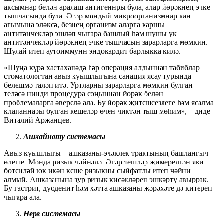
аксымнар белән аралаш антигеннры була, алар йөрәкнең эчке
тышчасында була. Әгәр мондый микроорганизмнар кан
агымына эләксә, безнең организм аларга каршы
антитәнчекләр эшләп чыгара башлый һәм шушы ук
антитәнчекләр йөрәкнең эчке тышчасын зарарларга мөмкин.
Шулай итеп аутоиммунн эндокардит барлыкка килә.
«Шуңа күрә хастаханәдә һәр операция алдыннан табиблар
стоматологтан авыз куышлыгына санация ясау турында
белешмә таләп итә. Уртларны зарарларга мөмкин булган
теләсә нинди процедура соңыннан йөрәк белән
проблемаларга әверелә ала. Бу йөрәк җитешсезлеге һәм ясалма
клапаннары булган кешеләр өчен чиктән тыш мөһим», – диде
Виталий Аржанцев.
Ашкайнату системасы
Авыз куышлыгы – ашказаны-эчәклек трактының башлангыч
өлеше. Монда ризык чәйнәлә. Әгәр тешләр җимерелгән яки
бөтенләй юк икән кеше ризыкны сыйфатлы итеп чәйни
алмый. Ашказанына зур ризык кисәкләрен эшкәртү авыррак.
Бу гастрит, дуоденит һәм хәтта ашказаны җәрәхәте дә китереп
чыгара ала.
Нерв системасы