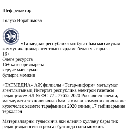
Шеф-редактор
Гөлүзә Ибраһимова
«Татмедиа» республика матбугат һәм массакүләм
коммуникацияләр агентлыгы ярдәме белән чыгарыла.
16+
Әлеге ресурста
16+ категорияләренә
керүче мәгълүмат
булырга мөмкин.
«ТАТМЕДИА» АҖ филиалы «Татар-информ» мәгълүмат
агентлыгының Интертат республика электрон газетасы
редакциясе» ЭЛ № ФС 77 - 77652 2020 Россиянең элемтә,
мәгълүмати технологияләр һәм гаммәви коммуникацияләрне
күзәтчелек хезмәте тарафыннан 2020 елның 17 гыйнварында
теркәлгән
Материалларны тулысынча яки өлешчә куллану бары тик
редакциядән язмача рөхсәт булганда гына мөмкин.