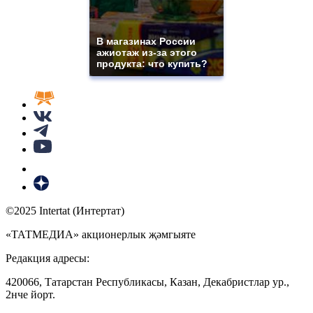
В магазинах России
ажиотаж из-за этого
продукта: что купить?
©2025 Intertat (Интертат)
«ТАТМЕДИА» акционерлык җәмгыяте
Редакция адресы:
420066, Татарстан Республикасы, Казан, Декабристлар ур.,
2нче йорт.