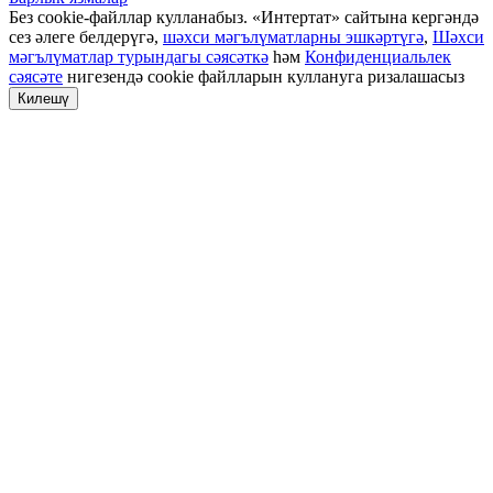
Без cookie-файллар кулланабыз. «Интертат» сайтына кергәндә
сез әлеге белдерүгә,
шәхси мәгълүматларны эшкәртүгә
,
Шәхси
мәгълүматлар турындагы сәясәткә
һәм
Конфиденциальлек
сәясәте
нигезендә cookie файлларын куллануга ризалашасыз
Килешү