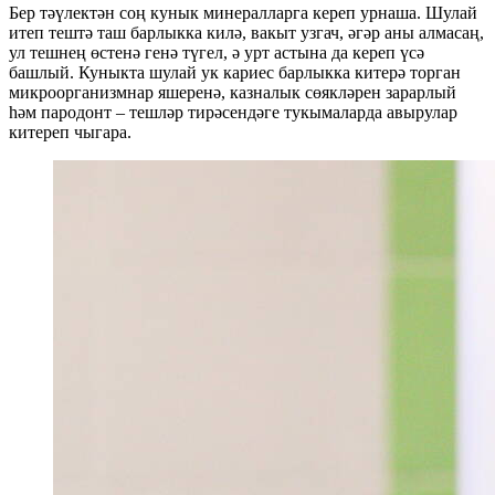
Бер тәүлектән соң кунык минералларга кереп урнаша. Шулай
итеп тештә таш барлыкка килә, вакыт узгач, әгәр аны алмасаң,
ул тешнең өстенә генә түгел, ә урт астына да кереп үсә
башлый. Куныкта шулай ук кариес барлыкка китерә торган
микроорганизмнар яшеренә, казналык сөякләрен зарарлый
һәм пародонт – тешләр тирәсендәге тукымаларда авырулар
китереп чыгара.