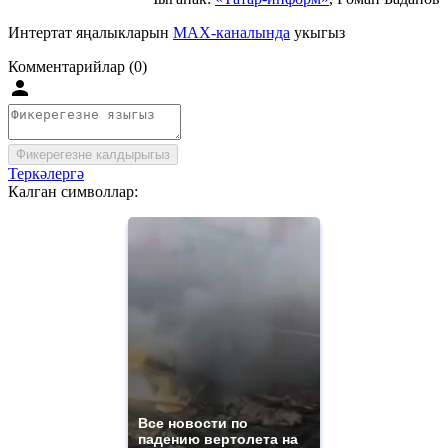
Интертат яңалыкларын
MAX-каналында
укыгыз
Комментарийлар (0)
Фикерегезне калдырыгыз
Теркәлергә
Калган символлар:
Все новости по
падению вертолета на