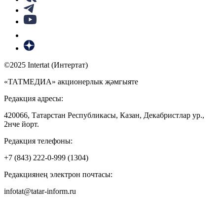
©2025 Intertat (Интертат)
«ТАТМЕДИА» акционерлык җәмгыяте
Редакция адресы:
420066, Татарстан Республикасы, Казан, Декабристлар ур.,
2нче йорт.
Редакция телефоны:
+7 (843) 222-0-999 (1304)
Редакциянең электрон почтасы:
infotat@tatar-inform.ru