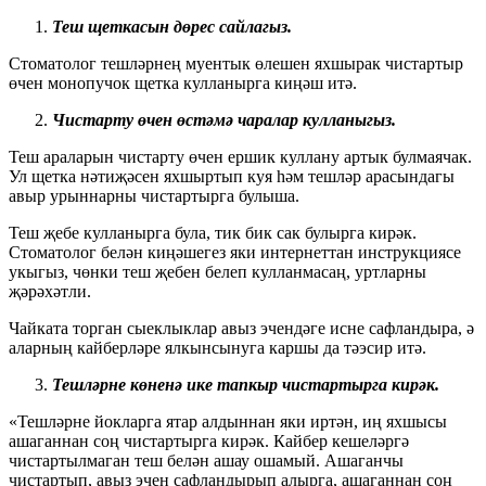
Теш щеткасын дөрес сайлагыз.
Стоматолог тешләрнең муентык өлешен яхшырак чистартыр
өчен монопучок щетка кулланырга киңәш итә.
Чистарту өчен өстәмә чаралар кулланыгыз.
Теш араларын чистарту өчен ершик куллану артык булмаячак.
Ул щетка нәтиҗәсен яхшыртып куя һәм тешләр арасындагы
авыр урыннарны чистартырга булыша.
Теш җебе кулланырга була, тик бик сак булырга кирәк.
Стоматолог белән киңәшегез яки интернеттан инструкциясе
укыгыз, чөнки теш җебен белеп кулланмасаң, уртларны
җәрәхәтли.
Чайката торган сыеклыклар авыз эчендәге исне сафландыра, ә
аларның кайберләре ялкынсынуга каршы да тәэсир итә.
Тешләрне көненә ике тапкыр чистартырга кирәк.
«Тешләрне йокларга ятар алдыннан яки иртән, иң яхшысы
ашаганнан соң чистартырга кирәк. Кайбер кешеләргә
чистартылмаган теш белән ашау ошамый. Ашаганчы
чистартып, авыз эчен сафландырып алырга, ашаганнан соң