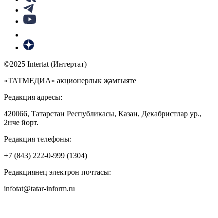
©2025 Intertat (Интертат)
«ТАТМЕДИА» акционерлык җәмгыяте
Редакция адресы:
420066, Татарстан Республикасы, Казан, Декабристлар ур.,
2нче йорт.
Редакция телефоны:
+7 (843) 222-0-999 (1304)
Редакциянең электрон почтасы:
infotat@tatar-inform.ru