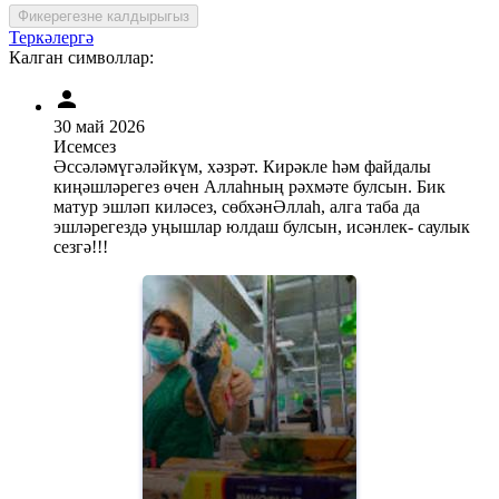
Фикерегезне калдырыгыз
Теркәлергә
Калган символлар:
30 май 2026
Исемсез
Әссәләмүгәләйкүм, хәзрәт. Кирәкле һәм файдалы
киңәшләрегез өчен Аллаһның рәхмәте булсын. Бик
матур эшләп киләсез, сөбхәнӘллаһ, алга таба да
эшләрегездә уңышлар юлдаш булсын, исәнлек- саулык
сезгә!!!