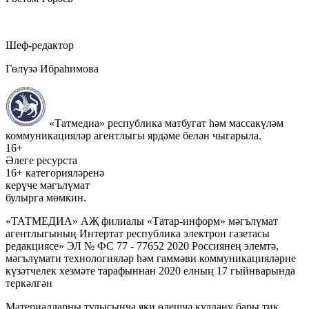
Шеф-редактор
Гөлүзә Ибраһимова
«Татмедиа» республика матбугат һәм массакүләм
коммуникацияләр агентлыгы ярдәме белән чыгарыла.
16+
Әлеге ресурста
16+ категорияләренә
керүче мәгълүмат
булырга мөмкин.
«ТАТМЕДИА» АҖ филиалы «Татар-информ» мәгълүмат
агентлыгының Интертат республика электрон газетасы
редакциясе» ЭЛ № ФС 77 - 77652 2020 Россиянең элемтә,
мәгълүмати технологияләр һәм гаммәви коммуникацияләрне
күзәтчелек хезмәте тарафыннан 2020 елның 17 гыйнварында
теркәлгән
Материалларны тулысынча яки өлешчә куллану бары тик