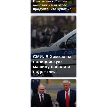
В магазинах России
ажиотаж из-за этого
продукта: что купить?
СМИ: В Химках на
полицейскую
машину напали и
подожгли.