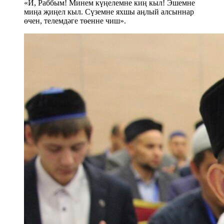
«И, Раббым! Минем күңелемне киң кыл! Эшемне
миңа җиңел кыл. Сүземне яхшы аңлый алсыннар
өчен, телемдәге төенне чиш».