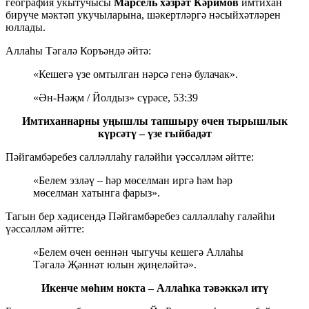
география укытучысы
Марсель хәзрәт Кәримов
имтихан
бирүче мәктәп укучыларына, шәкертләргә нәсыйхәтләрен
юллады.
Аллаһы Тәгалә Коръәндә әйтә:
«Кешегә үзе омтылган нәрсә генә булачак».
«Ән-Нәҗм / Йолдыз» сүрәсе, 53:39
Имтиханнарны уңышлы тапшыру өчен тырышлык
күрсәтү – үзе гыйбадәт
Пәйгамбәребез салләллаһу галәйһи үәссәлләм әйтте:
«Белем эзләү – һәр мөселман иргә һәм һәр
мөселман хатынга фарыз».
Тагын бер хәдисендә Пәйгамбәребез салләллаһу галәйһи
үәссәлләм әйтте:
«Белем өчен өеннән чыгучы кешегә Аллаһы
Тәгалә Җәннәт юлын җиңеләйтә».
Икенче мөһим нокта – Аллаһка тәвәккәл итү