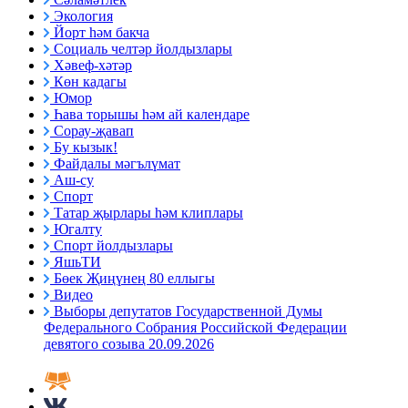
Экология
Йорт һәм бакча
Социаль челтәр йолдызлары
Хәвеф-хәтәр
Көн кадагы
Юмор
Һава торышы һәм ай календаре
Сорау-җавап
Бу кызык!
Файдалы мәгълүмат
Аш-су
Спорт
Татар җырлары һәм клиплары
Югалту
Спорт йолдызлары
ЯшьТИ
Бөек Җиңүнең 80 еллыгы
Видео
Выборы депутатов Государственной Думы
Федерального Собрания Российской Федерации
девятого созыва 20.09.2026