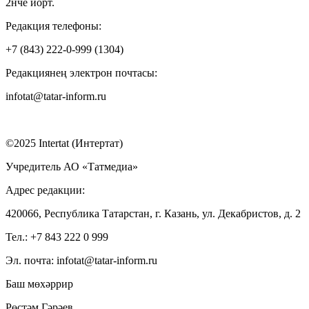
2нче йорт.
Редакция телефоны:
+7 (843) 222-0-999 (1304)
Редакциянең электрон почтасы:
infotat@tatar-inform.ru
©2025 Intertat (Интертат)
Учредитель АО «Татмедиа»
Адрес редакции:
420066, Республика Татарстан, г. Казань, ул. Декабристов, д. 2
Тел.: +7 843 222 0 999
Эл. почта: infotat@tatar-inform.ru
Баш мөхәррир
Рөстәм Гәрәев