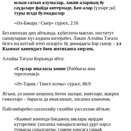
юлын сатып алучылар, ләкин аларның бу
сәүдәләре файда китермәде, һәм алар
[үзләре дә]
туры юлда булмадылар
«Әл-Бәкара / Сыер» сүрәсе, 2:16
Без имтихан дип әйткәндә, күбесенчә мәктәп, институт
сынауларын күз алдына китерәбез. Ләкин Аллаһы Тәгалә
безгә иң катгый итеп искәртә: бу дөньядагы һәр сынау –
ул
Кыямәт көнендәге бөек имтиханга әзерлек.
Аллаһы Тәгалә Коръәндә әйтә:
«Серләр ачыласы көнне
[Раббысы аны
терелтәчәк]
»
«Әт-Тарик / Төнге юлчы» сүрәсе, 86:9
Ягъни, ул көнне кешенең бөтен эшләре, ниятләре, яшерен
гамәлләре – барысы да ачыкланып, хисапка алыначак.
Пәйгамбәребез салләллаһу галәйһи үәссәлләм әйткән:
«Кыямәт көнендә бәндәнең аяклары җирдән
күтәрелмәс (хисапка чакырылганчы) дүрт нәрсә
турында соралганчы: гомере нәрсәгә сарыф