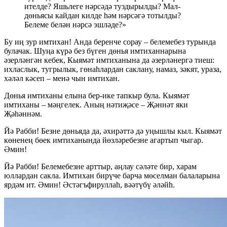
ителде? Яшьлеге нәрсәдә туздырылды? Мал-
дөньясы кайдан килде һәм нәрсәгә тотылды?
Белеме белән нәрсә эшләде?»
Бу иң зур имтихан! Анда беренче сорау – белемебез турында
булачак. Шуңа күрә без бүген дөнья имтиханнарына
әзерләнгән кебек, Кыямәт имтиханына да әзерләнергә тиеш:
ихласлык, тугрылык, гөнаһлардан саклану, намаз, зәкят, ураза,
хәләл кәсеп – менә чын имтихан.
Дөнья имтиханы елына бер-ике тапкыр була. Кыямәт
имтиханы – мәңгелек. Аның нәтиҗәсе – Җәннәт яки
Җәһәннәм.
Йә Рабби! Безне дөньяда да, әхирәттә дә уңышлы кыл. Кыямәт
көненең бөек имтиханында йөзләребезне агартып чыгар.
Әмин!
Йә Рабби! Белемебезне арттыр, аңлау сәләте бир, харам
юллардан сакла. Имтихан бирүче барча мөселман балаларына
ярдәм ит. Әмин! Әстәгъфируллаһ, вәәтүбү әләйһ.