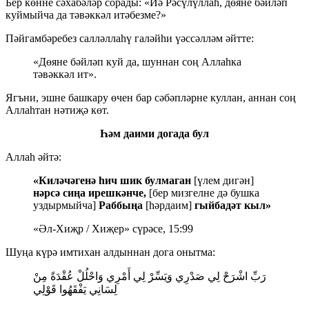
Бер көнне сәхабәләр сорады: «Йә Рәсүлүллаһ, дөяне бәйләп
куймыйча да тәвәккәл итәбезме?»
Пәйгамбәребез салләллаһү галәйһи үәссәлләм әйтте:
«Дөяне бәйләп куй да, шуннан соң Аллаһка
тәвәккәл ит».
Ягъни, эшне башкару өчен бар сәбәпләрне куллан, аннан соң
Аллаһтан нәтиҗә көт.
Һәм даими догада бул
Аллаһ әйтә:
«Киләчәгенә һич шик булмаган
[үлем дигән]
нәрсә сиңа ирешкәнче,
[бер мизгелне дә бушка
уздырмыйча]
Раббыңа
[һәрдаим]
гыйбадәт кыл»
«Әл-Хиҗр / Хиҗер» сүрәсе, 15:99
Шуңа күрә имтихан алдыннан дога онытма:
رَبِّ اشْرَحْ لِي صَدْرِي وَيَسِّرْ لِي أَمْرِي وَاحْلُلْ عُقْدَةً مِنْ
لِسَانِي يَفْقَهُوا قَوْلِي