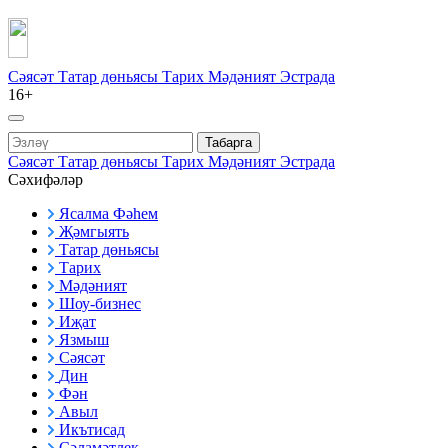
Сәясәт
Татар дөньясы
Тарих
Мәдәният
Эстрада
16+
Табарга
Сәясәт
Татар дөньясы
Тарих
Мәдәният
Эстрада
Сәхифәләр
Ясалма Фәһем
Җәмгыять
Татар дөньясы
Тарих
Мәдәният
Шоу-бизнес
Иҗат
Язмыш
Сәясәт
Дин
Фән
Авыл
Икътисад
Сәламәтлек