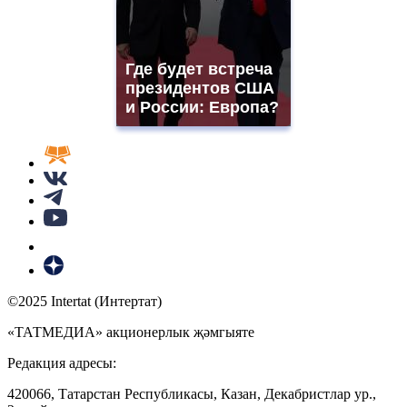
Где будет встреча
президентов США
и России: Европа?
©2025 Intertat (Интертат)
«ТАТМЕДИА» акционерлык җәмгыяте
Редакция адресы:
420066, Татарстан Республикасы, Казан, Декабристлар ур.,