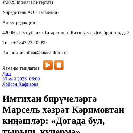
©2025 Intertat (Интертат)
Учредитель АО «Татмедиа»
Адрес редакции:
420066, Республика Татарстан, г. Казань, ул. Декабристов, д. 2
Тел.: +7 843 222 0 999
Эл. почта: infotat@tatar-inform.ru
Язманы тыңлагыз
Дин
30 май 2026 06:00
Ләйсән Хафизова
Имтихан бирүчеләргә
Марсель хәзрәт Кәримовтан
киңәшләр: «Догада бул,
тырыш, күчермә»