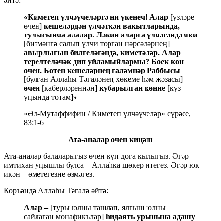
әйтә:
«Киметеп үлчәүчеләргә ни үкенеч!
Алар
[үзләре
өчен]
кешеләрдән үлчәткән вакытларында,
тулысынча алалар.
Ләкин
аларга
үлчәгәндә яки
[бизмәнгә салып үлчи торган нәрсәләрнең]
авырлыгын билгеләгәндә, киметәләр.
Алар
терелтеләчәк дип уйламыйлармы?
Бөек көн
өчен.
Бөтен кешеләрнең галәмнәр Раббысы
[булган Аллаһы Тәгаләнең хөкеме һәм җәзасы]
өчен
[каберләреннән]
кубарылган көнне
[күз
уңында тотам]
»
«Әл-Мутаффифин / Киметеп үлчәүчеләр» сүрәсе,
83:1-6
Ата-аналар өчен киңәш
Ата-аналар балаларыгыз өчен күп дога кылыгыз. Әгәр
имтихан уңышлы булса – Аллаһка шөкер итегез. Әгәр юк
икән – өметегезне өзмәгез.
Коръәндә Аллаһы Тәгалә әйтә:
Алар –
[туры юлны ташлап, ялгыш юлны
сайлаган монафикълар]
һидаять урынына адашу