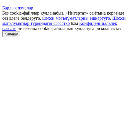
Барлык язмалар
Без cookie-файллар кулланабыз. «Интертат» сайтына кергәндә
сез әлеге белдерүгә,
шәхси мәгълүматларны эшкәртүгә
,
Шәхси
мәгълүматлар турындагы сәясәткә
һәм
Конфиденциальлек
сәясәте
нигезендә cookie файлларын куллануга ризалашасыз
Килешү