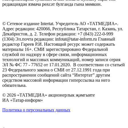
редакциядән язмача рөхсәт булганда гына мөмкин.
© Сетевое издание Intertat. Учредитель АО «ТАТМЕДИА».
Адрес редакции: 420066, Республика Татарстан, г. Казань, ул.
Декабристов, д. 2. Телефон редакции: +7 (843) 222-0-999
(1304) Эл.почта редакции: infotat@tatar-inform.ru Главный
редактор Гареев Р.И. Настоящий ресурс может содержать
материалы 16+. СМИ зарегистрировано Федеральной
службой по надзору в сфере связи, информационных
технологий и массовых коммуникаций, номер записи серия
ЭЛ № ФС 77 - 77652 от 17.01.2020. В соответствии со статьей
23 Федерального закона о СМИ от 27.12.1991 года при
распространении сообщений сайта “Интертат” другим
средством массовой информации гиперссылка на него
обязательна.
© 2026 «ТАТМЕДИА» акционерлык җәмгыяте
ИА «Татар-информ»
Политика о персональных данных