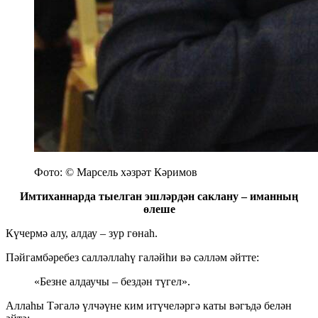
Фото: © Марсель хәзрәт Кәримов
Имтиханнарда тыелган эшләрдән саклану – иманның
өлеше
Күчермә алу, алдау – зур гөнаһ.
Пәйгамбәребез салләллаһү галәйһи вә сәлләм әйтте:
«Безне алдаучы – бездән түгел».
Аллаһы Тәгалә үлчәүне ким итүчеләргә каты вәгъдә белән