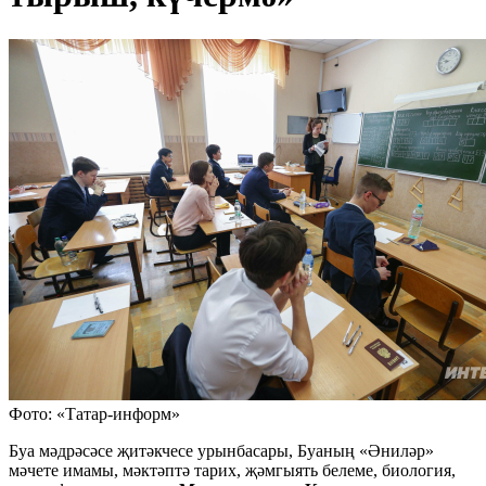
Фото: «Татар-информ»
Буа мәдрәсәсе җитәкчесе урынбасары, Буаның «Әниләр»
мәчете имамы, мәктәптә тарих, җәмгыять белеме, биология,