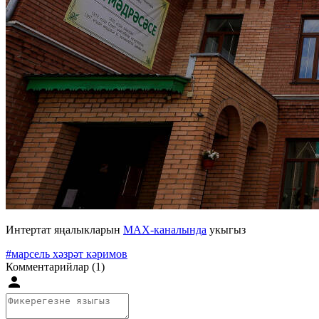
Интертат яңалыкларын
MAX-каналында
укыгыз
#марсель хәзрәт кәримов
Комментарийлар (1)