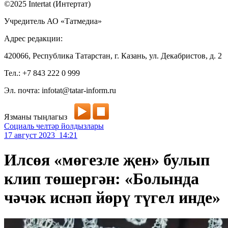
©2025 Intertat (Интертат)
Учредитель АО «Татмедиа»
Адрес редакции:
420066, Республика Татарстан, г. Казань, ул. Декабристов, д. 2
Тел.: +7 843 222 0 999
Эл. почта: infotat@tatar-inform.ru
Язманы тыңлагыз
Социаль челтәр йолдызлары
17 август 2023 14:21
Илсөя «мөгезле җен» булып
клип төшергән: «Болында
чәчәк иснәп йөрү түгел инде»