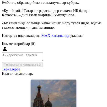
Әлбәттә, образлар белән сокланучылар күбрәк.
«Бу – бомба! Татар эстрадасын дер селкетә ИБ банда.
Көтәбез», – дип язган Фәридә Әхмәтҗанова.
«Бу клип сиңа болында чәчәк иснәп йөрү түгел инде. Күпме
галәмәт монда», – дип язганнар.
Интертат яңалыкларын
MAX-каналында
укыгыз
Комментарийлар (0)
Фикерегезне калдырыгыз
Теркәлергә
Калган символлар: