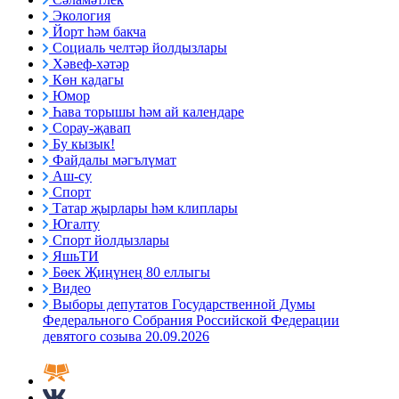
Экология
Йорт һәм бакча
Социаль челтәр йолдызлары
Хәвеф-хәтәр
Көн кадагы
Юмор
Һава торышы һәм ай календаре
Сорау-җавап
Бу кызык!
Файдалы мәгълүмат
Аш-су
Спорт
Татар җырлары һәм клиплары
Югалту
Спорт йолдызлары
ЯшьТИ
Бөек Җиңүнең 80 еллыгы
Видео
Выборы депутатов Государственной Думы
Федерального Собрания Российской Федерации
девятого созыва 20.09.2026