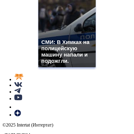
СМИ: В Химках на
полицейскую
машину напали и
подожгли.
©2025 Intertat (Интертат)