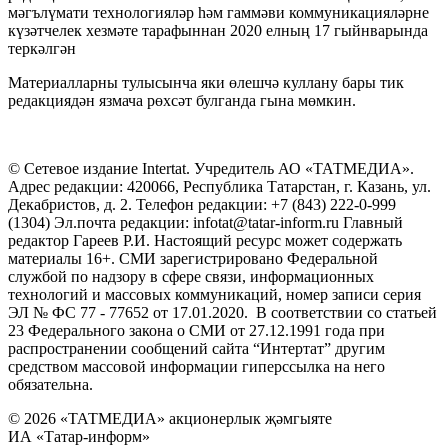
мәгълүмати технологияләр һәм гаммәви коммуникацияләрне
күзәтчелек хезмәте тарафыннан 2020 елның 17 гыйнварында
теркәлгән
Материалларны тулысынча яки өлешчә куллану бары тик
редакциядән язмача рөхсәт булганда гына мөмкин.
© Сетевое издание Intertat. Учредитель АО «ТАТМЕДИА».
Адрес редакции: 420066, Республика Татарстан, г. Казань, ул.
Декабристов, д. 2. Телефон редакции: +7 (843) 222-0-999
(1304) Эл.почта редакции: infotat@tatar-inform.ru Главный
редактор Гареев Р.И. Настоящий ресурс может содержать
материалы 16+. СМИ зарегистрировано Федеральной
службой по надзору в сфере связи, информационных
технологий и массовых коммуникаций, номер записи серия
ЭЛ № ФС 77 - 77652 от 17.01.2020. В соответствии со статьей
23 Федерального закона о СМИ от 27.12.1991 года при
распространении сообщений сайта “Интертат” другим
средством массовой информации гиперссылка на него
обязательна.
© 2026 «ТАТМЕДИА» акционерлык җәмгыяте
ИА «Татар-информ»