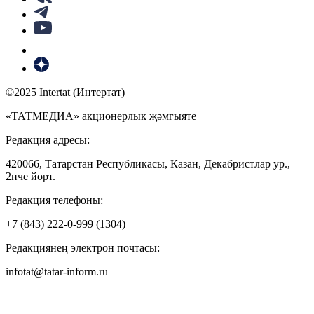
©2025 Intertat (Интертат)
«ТАТМЕДИА» акционерлык җәмгыяте
Редакция адресы:
420066, Татарстан Республикасы, Казан, Декабристлар ур.,
2нче йорт.
Редакция телефоны:
+7 (843) 222-0-999 (1304)
Редакциянең электрон почтасы:
infotat@tatar-inform.ru