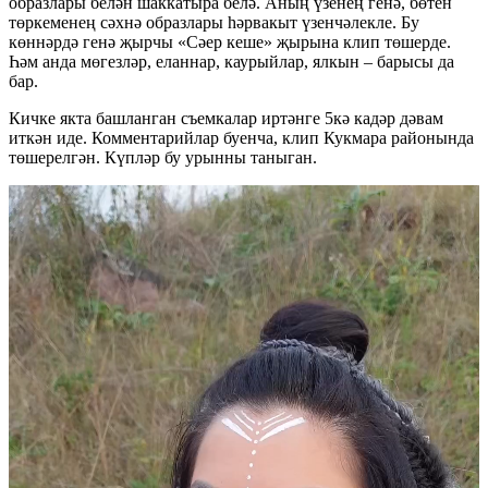
образлары белән шаккатыра белә. Аның үзенең генә, бөтен
төркеменең сәхнә образлары һәрвакыт үзенчәлекле. Бу
көннәрдә генә җырчы «Сәер кеше» җырына клип төшерде.
Һәм анда мөгезләр, еланнар, каурыйлар, ялкын – барысы да
бар.
Кичке якта башланган съемкалар иртәнге 5кә кадәр дәвам
иткән иде. Комментарийлар буенча, клип Кукмара районында
төшерелгән. Күпләр бу урынны таныган.