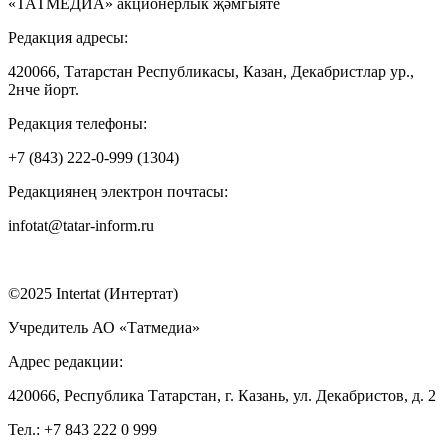
«ТАТМЕДИА» акционерлык җәмгыяте
Редакция адресы:
420066, Татарстан Республикасы, Казан, Декабристлар ур.,
2нче йорт.
Редакция телефоны:
+7 (843) 222-0-999 (1304)
Редакциянең электрон почтасы:
infotat@tatar-inform.ru
©2025 Intertat (Интертат)
Учредитель АО «Татмедиа»
Адрес редакции:
420066, Республика Татарстан, г. Казань, ул. Декабристов, д. 2
Тел.: +7 843 222 0 999