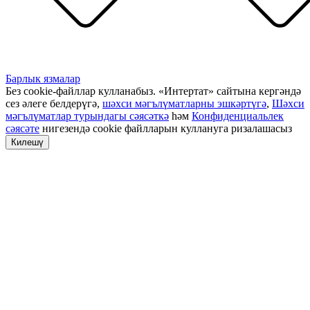
Барлык язмалар
Без cookie-файллар кулланабыз. «Интертат» сайтына кергәндә
сез әлеге белдерүгә,
шәхси мәгълүматларны эшкәртүгә
,
Шәхси
мәгълүматлар турындагы сәясәткә
һәм
Конфиденциальлек
сәясәте
нигезендә cookie файлларын куллануга ризалашасыз
Килешү