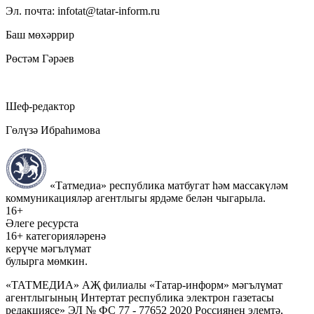
Эл. почта: infotat@tatar-inform.ru
Баш мөхәррир
Рөстәм Гәрәев
Шеф-редактор
Гөлүзә Ибраһимова
«Татмедиа» республика матбугат һәм массакүләм
коммуникацияләр агентлыгы ярдәме белән чыгарыла.
16+
Әлеге ресурста
16+ категорияләренә
керүче мәгълүмат
булырга мөмкин.
«ТАТМЕДИА» АҖ филиалы «Татар-информ» мәгълүмат
агентлыгының Интертат республика электрон газетасы
редакциясе» ЭЛ № ФС 77 - 77652 2020 Россиянең элемтә,