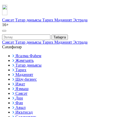
Сәясәт
Татар дөньясы
Тарих
Мәдәният
Эстрада
16+
Табарга
Сәясәт
Татар дөньясы
Тарих
Мәдәният
Эстрада
Сәхифәләр
Ясалма Фәһем
Җәмгыять
Татар дөньясы
Тарих
Мәдәният
Шоу-бизнес
Иҗат
Язмыш
Сәясәт
Дин
Фән
Авыл
Икътисад
Сәламәтлек