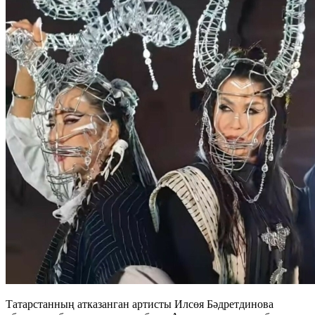
Татарстанның атказанган артисты Илсөя Бәдретдинова