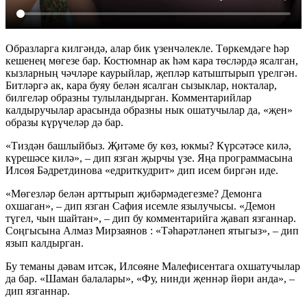
Образларга килгәндә, алар бик үзенчәлекле. Төркемдәге һәр
кешенең мөгезе бар. Костюмнар ак һәм кара төсләрдә ясалган,
кызларның чәчләре каурыйлар, җепләр катыштырып үрелгән.
Битләргә ак, кара буяу белән ясалган сызыклар, нокталар,
билгеләр образны тулыландырган. Комментарийлар
калдыручылар арасында образны нык ошатучылар да, «җен»
образы күрүчеләр дә бар.
«Тиздән башлыйбыз. Җитәме бу көз, юкмы? Күрсәтәсе килә,
күрешәсе килә», – дип язган җырчы үзе. Яңа программасына
Илсөя Бәдретдинова «едриткудрит» дип исем биргән иде.
«Мөгезләр белән арттырып җибәрмәдегезме? Демонга
охшаган», – дип язган Сафия исемле язылучысы. «Демон
түгел, чын шайтан», – дип бу комментарийга җавап язганнар.
Соңгысына Алмаз Мирзаянов : «Тәһарәтләнеп ятыгыз», – дип
язып калдырган.
Бу теманы дәвам итсәк, Илсөяне Малефисентага охшатучылар
да бар. «Шаман балалары», «Фу, нинди җеннәр йөри анда», –
дип язганнар.