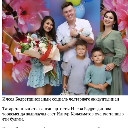
Илсөя Бәдретдинованың социаль челтәрдәге аккаунтыннан
Татарстанның атказанган артисты Илсөя Бәдретдинова
төркемендә җырлаучы егет Илнур Коләхмәтов өченче тапкыр
әти булган.