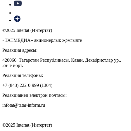
©2025 Intertat (Интертат)
«ТАТМЕДИА» акционерлык җәмгыяте
Редакция адресы:
420066, Татарстан Республикасы, Казан, Декабристлар ур.,
2нче йорт.
Редакция телефоны:
+7 (843) 222-0-999 (1304)
Редакциянең электрон почтасы:
infotat@tatar-inform.ru
©2025 Intertat (Интертат)