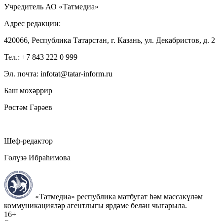
Учредитель АО «Татмедиа»
Адрес редакции:
420066, Республика Татарстан, г. Казань, ул. Декабристов, д. 2
Тел.: +7 843 222 0 999
Эл. почта: infotat@tatar-inform.ru
Баш мөхәррир
Рөстәм Гәрәев
Шеф-редактор
Гөлүзә Ибраһимова
«Татмедиа» республика матбугат һәм массакүләм
коммуникацияләр агентлыгы ярдәме белән чыгарыла.
16+