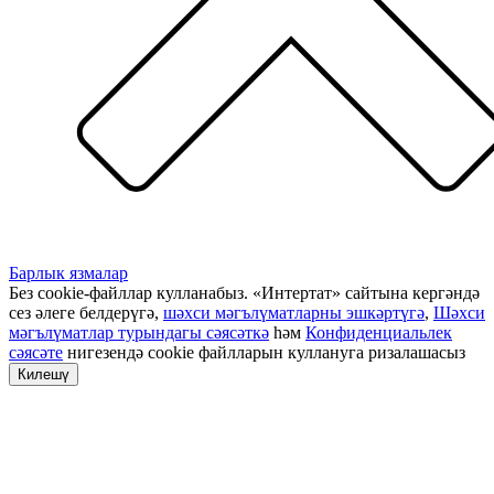
Барлык язмалар
Без cookie-файллар кулланабыз. «Интертат» сайтына кергәндә
сез әлеге белдерүгә,
шәхси мәгълүматларны эшкәртүгә
,
Шәхси
мәгълүматлар турындагы сәясәткә
һәм
Конфиденциальлек
сәясәте
нигезендә cookie файлларын куллануга ризалашасыз
Килешү