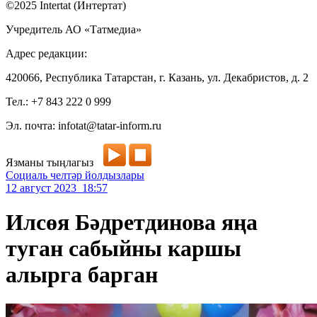
©2025 Intertat (Интертат)
Учредитель АО «Татмедиа»
Адрес редакции:
420066, Республика Татарстан, г. Казань, ул. Декабристов, д. 2
Тел.: +7 843 222 0 999
Эл. почта: infotat@tatar-inform.ru
Язманы тыңлагыз
Социаль челтәр йолдызлары
12 август 2023 18:57
Илсөя Бәдретдинова яңа
туган сабыйны каршы
алырга барган