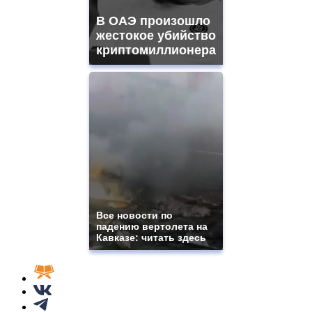
В ОАЭ произошло
жестокое убийство
криптомиллионера
Все новости по
падению вертолета на
Кавказе: читать здесь