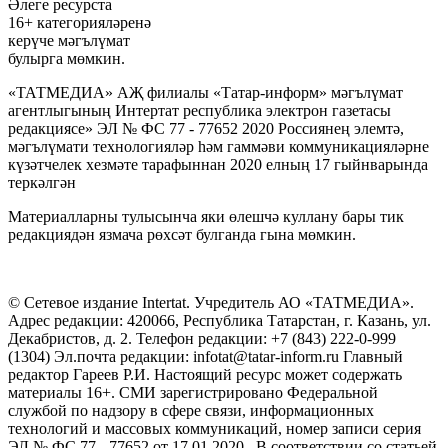
Әлеге ресурста
16+ категорияләренә
керүче мәгълүмат
булырга мөмкин.
«ТАТМЕДИА» АҖ филиалы «Татар-информ» мәгълүмат
агентлыгының Интертат республика электрон газетасы
редакциясе» ЭЛ № ФС 77 - 77652 2020 Россиянең элемтә,
мәгълүмати технологияләр һәм гаммәви коммуникацияләрне
күзәтчелек хезмәте тарафыннан 2020 елның 17 гыйнварында
теркәлгән
Материалларны тулысынча яки өлешчә куллану бары тик
редакциядән язмача рөхсәт булганда гына мөмкин.
© Сетевое издание Intertat. Учредитель АО «ТАТМЕДИА».
Адрес редакции: 420066, Республика Татарстан, г. Казань, ул.
Декабристов, д. 2. Телефон редакции: +7 (843) 222-0-999
(1304) Эл.почта редакции: infotat@tatar-inform.ru Главный
редактор Гареев Р.И. Настоящий ресурс может содержать
материалы 16+. СМИ зарегистрировано Федеральной
службой по надзору в сфере связи, информационных
технологий и массовых коммуникаций, номер записи серия
ЭЛ № ФС 77 - 77652 от 17.01.2020. В соответствии со статьей