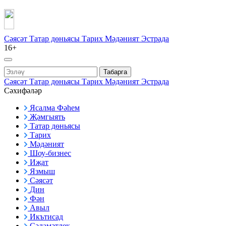
Сәясәт
Татар дөньясы
Тарих
Мәдәният
Эстрада
16+
Табарга
Сәясәт
Татар дөньясы
Тарих
Мәдәният
Эстрада
Сәхифәләр
Ясалма Фәһем
Җәмгыять
Татар дөньясы
Тарих
Мәдәният
Шоу-бизнес
Иҗат
Язмыш
Сәясәт
Дин
Фән
Авыл
Икътисад
Сәламәтлек