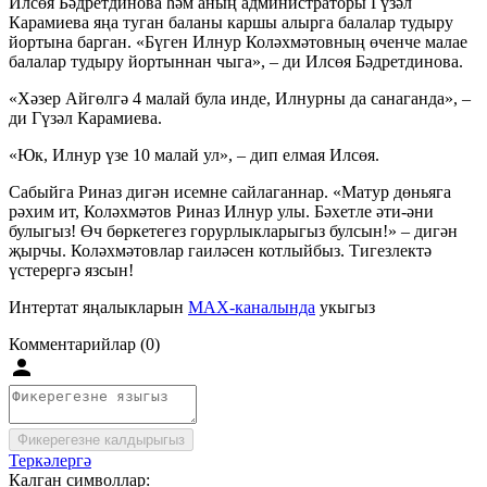
Илсөя Бәдретдинова һәм аның администраторы Гүзәл
Карамиева яңа туган баланы каршы алырга балалар тудыру
йортына барган. «Бүген Илнур Коләхмәтовның өченче малае
балалар тудыру йортыннан чыга», – ди Илсөя Бәдретдинова.
«Хәзер Айгөлгә 4 малай була инде, Илнурны да санаганда», –
ди Гүзәл Карамиева.
«Юк, Илнур үзе 10 малай ул», – дип елмая Илсөя.
Сабыйга Риназ дигән исемне сайлаганнар. «Матур дөньяга
рәхим ит, Коләхмәтов Риназ Илнур улы. Бәхетле әти-әни
булыгыз! Өч бөркетегез горурлыкларыгыз булсын!» – дигән
җырчы. Коләхмәтовлар гаиләсен котлыйбыз. Тигезлектә
үстерергә язсын!
Интертат яңалыкларын
MAX-каналында
укыгыз
Комментарийлар (0)
Фикерегезне калдырыгыз
Теркәлергә
Калган символлар: