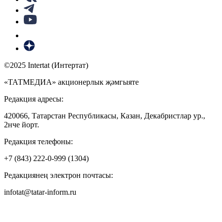
©2025 Intertat (Интертат)
«ТАТМЕДИА» акционерлык җәмгыяте
Редакция адресы:
420066, Татарстан Республикасы, Казан, Декабристлар ур.,
2нче йорт.
Редакция телефоны:
+7 (843) 222-0-999 (1304)
Редакциянең электрон почтасы:
infotat@tatar-inform.ru