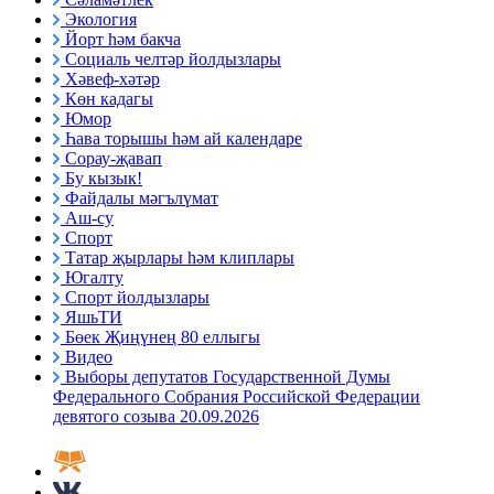
Экология
Йорт һәм бакча
Социаль челтәр йолдызлары
Хәвеф-хәтәр
Көн кадагы
Юмор
Һава торышы һәм ай календаре
Сорау-җавап
Бу кызык!
Файдалы мәгълүмат
Аш-су
Спорт
Татар җырлары һәм клиплары
Югалту
Спорт йолдызлары
ЯшьТИ
Бөек Җиңүнең 80 еллыгы
Видео
Выборы депутатов Государственной Думы
Федерального Собрания Российской Федерации
девятого созыва 20.09.2026