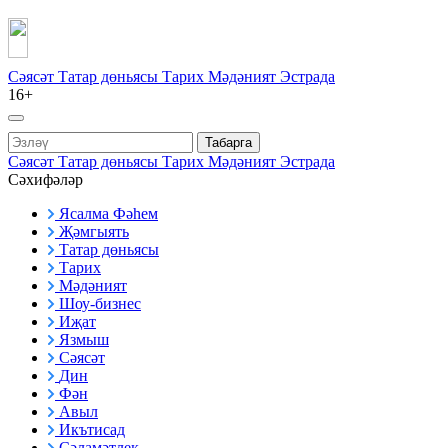
Сәясәт
Татар дөньясы
Тарих
Мәдәният
Эстрада
16+
Табарга
Сәясәт
Татар дөньясы
Тарих
Мәдәният
Эстрада
Сәхифәләр
Ясалма Фәһем
Җәмгыять
Татар дөньясы
Тарих
Мәдәният
Шоу-бизнес
Иҗат
Язмыш
Сәясәт
Дин
Фән
Авыл
Икътисад
Сәламәтлек