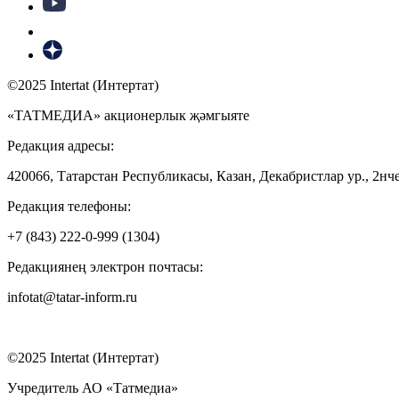
©2025 Intertat (Интертат)
«ТАТМЕДИА» акционерлык җәмгыяте
Редакция адресы:
420066, Татарстан Республикасы, Казан, Декабристлар ур., 2нче
Редакция телефоны:
+7 (843) 222-0-999 (1304)
Редакциянең электрон почтасы:
infotat@tatar-inform.ru
©2025 Intertat (Интертат)
Учредитель АО «Татмедиа»