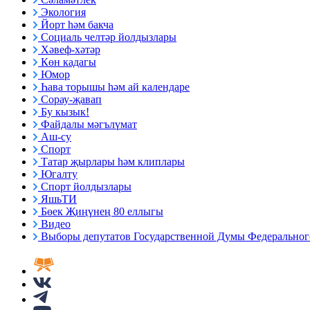
Экология
Йорт һәм бакча
Социаль челтәр йолдызлары
Хәвеф-хәтәр
Көн кадагы
Юмор
Һава торышы һәм ай календаре
Сорау-җавап
Бу кызык!
Файдалы мәгълүмат
Аш-су
Спорт
Татар җырлары һәм клиплары
Югалту
Спорт йолдызлары
ЯшьТИ
Бөек Җиңүнең 80 еллыгы
Видео
Выборы депутатов Государственной Думы Федерального