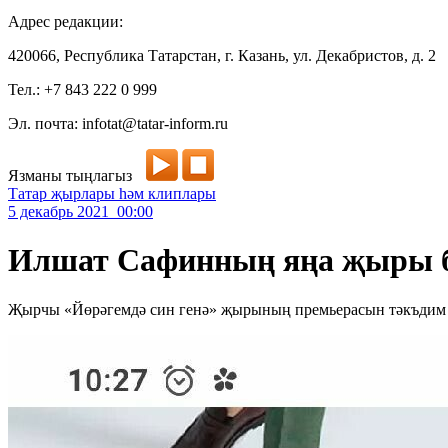
Адрес редакции:
420066, Республика Татарстан, г. Казань, ул. Декабристов, д. 2
Тел.: +7 843 222 0 999
Эл. почта: infotat@tatar-inform.ru
Язманы тыңлагыз
Татар җырлары һәм клиплары
5 декабрь 2021 00:00
Илшат Сафинның яңа җыры 
Җырчы «Йөрәгемдә син генә» җырының премьерасын тәкъдим 