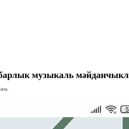
барлык музыкаль мәйданчыкл
итә.