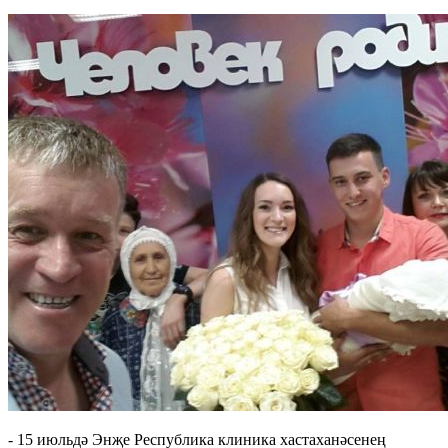
- 15 июльдә Энҗе Республика клиника хастаханәсенең