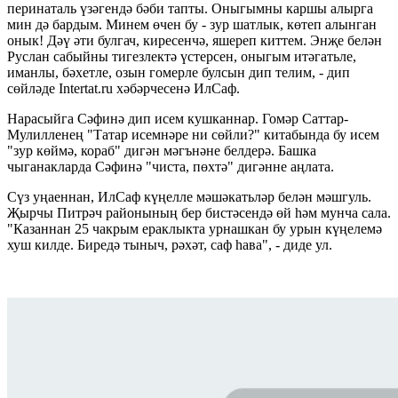
перинаталь үзәгендә бәби тапты. Оныгымны каршы алырга
мин дә бардым. Минем өчен бу - зур шатлык, көтеп алынган
онык! Дәү әти булгач, киресенчә, яшереп киттем. Энҗе белән
Руслан сабыйны тигезлектә үстерсен, оныгым итәгатьле,
иманлы, бәхетле, озын гомерле булсын дип телим, - дип
сөйләде Intertat.ru хәбәрчесенә ИлСаф.
Нарасыйга Сәфинә дип исем кушканнар. Гомәр Саттар-
Мулилленең "Татар исемнәре ни сөйли?" китабында бу исем
"зур көймә, кораб" дигән мәгънәне белдерә. Башка
чыганакларда Сәфинә "чиста, пөхтә" дигәнне аңлата.
Сүз уңаеннан, ИлСаф күңелле мәшәкатьләр белән мәшгуль.
Җырчы Питрәч районының бер бистәсендә өй һәм мунча сала.
"Казаннан 25 чакрым ераклыкта урнашкан бу урын күңелемә
хуш килде. Биредә тыныч, рәхәт, саф һава", - диде ул.