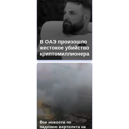
В ОАЭ произошло
жестокое убийство
криптомиллионера
Все новости по
падению вертолета на