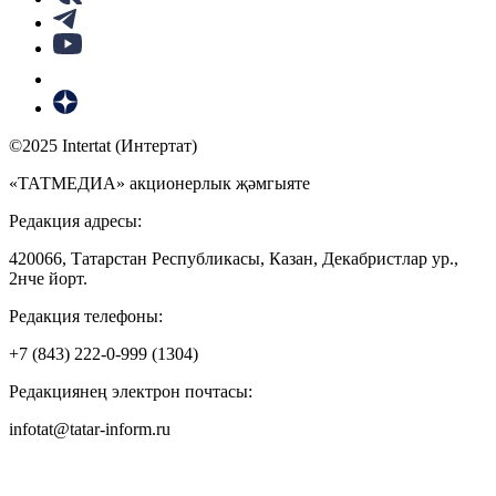
©2025 Intertat (Интертат)
«ТАТМЕДИА» акционерлык җәмгыяте
Редакция адресы:
420066, Татарстан Республикасы, Казан, Декабристлар ур.,
2нче йорт.
Редакция телефоны:
+7 (843) 222-0-999 (1304)
Редакциянең электрон почтасы:
infotat@tatar-inform.ru