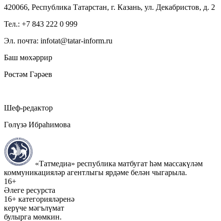
420066, Республика Татарстан, г. Казань, ул. Декабристов, д. 2
Тел.: +7 843 222 0 999
Эл. почта: infotat@tatar-inform.ru
Баш мөхәррир
Рөстәм Гәрәев
Шеф-редактор
Гөлүзә Ибраһимова
«Татмедиа» республика матбугат һәм массакүләм
коммуникацияләр агентлыгы ярдәме белән чыгарыла.
16+
Әлеге ресурста
16+ категорияләренә
керүче мәгълүмат
булырга мөмкин.