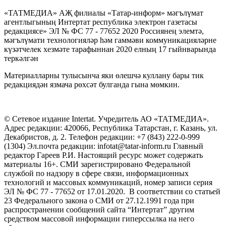
«ТАТМЕДИА» АҖ филиалы «Татар-информ» мәгълүмат
агентлыгының Интертат республика электрон газетасы
редакциясе» ЭЛ № ФС 77 - 77652 2020 Россиянең элемтә,
мәгълүмати технологияләр һәм гаммәви коммуникацияләрне
күзәтчелек хезмәте тарафыннан 2020 елның 17 гыйнварында
теркәлгән
Материалларны тулысынча яки өлешчә куллану бары тик
редакциядән язмача рөхсәт булганда гына мөмкин.
© Сетевое издание Intertat. Учредитель АО «ТАТМЕДИА».
Адрес редакции: 420066, Республика Татарстан, г. Казань, ул.
Декабристов, д. 2. Телефон редакции: +7 (843) 222-0-999
(1304) Эл.почта редакции: infotat@tatar-inform.ru Главный
редактор Гареев Р.И. Настоящий ресурс может содержать
материалы 16+. СМИ зарегистрировано Федеральной
службой по надзору в сфере связи, информационных
технологий и массовых коммуникаций, номер записи серия
ЭЛ № ФС 77 - 77652 от 17.01.2020. В соответствии со статьей
23 Федерального закона о СМИ от 27.12.1991 года при
распространении сообщений сайта “Интертат” другим
средством массовой информации гиперссылка на него