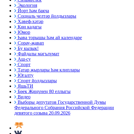
Экология
Йорт һәм бакча
Социаль челтәр йолдызлары
Хәвеф-хәтәр
Көн кадагы
Юмор
Һава торышы һәм ай календаре
Сорау-җавап
Бу кызык!
Файдалы мәгълүмат
Аш-су
Спорт
Татар җырлары һәм клиплары
Югалту
Спорт йолдызлары
ЯшьТИ
Бөек Җиңүнең 80 еллыгы
Видео
Выборы депутатов Государственной Думы
Федерального Собрания Российской Федерации
девятого созыва 20.09.2026