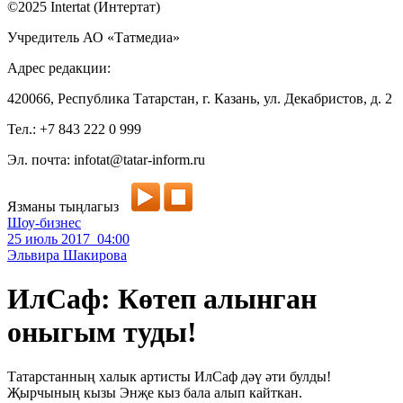
©2025 Intertat (Интертат)
Учредитель АО «Татмедиа»
Адрес редакции:
420066, Республика Татарстан, г. Казань, ул. Декабристов, д. 2
Тел.: +7 843 222 0 999
Эл. почта: infotat@tatar-inform.ru
Язманы тыңлагыз
Шоу-бизнес
25 июль 2017 04:00
Эльвира Шакирова
ИлСаф: Көтеп алынган
оныгым туды!
Татарстанның халык артисты ИлСаф дәү әти булды!
Җырчының кызы Энҗе кыз бала алып кайткан.