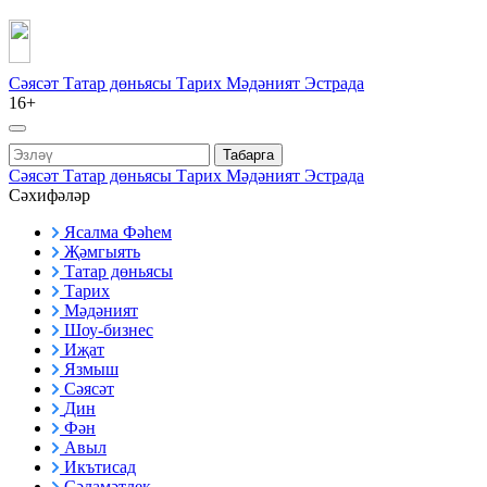
Сәясәт
Татар дөньясы
Тарих
Мәдәният
Эстрада
16+
Табарга
Сәясәт
Татар дөньясы
Тарих
Мәдәният
Эстрада
Сәхифәләр
Ясалма Фәһем
Җәмгыять
Татар дөньясы
Тарих
Мәдәният
Шоу-бизнес
Иҗат
Язмыш
Сәясәт
Дин
Фән
Авыл
Икътисад
Сәламәтлек