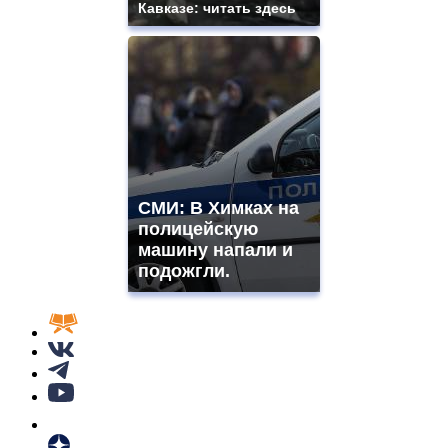
Кавказе: читать здесь
СМИ: В Химках на
полицейскую
машину напали и
подожгли.