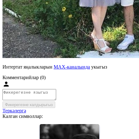
Интертат яңалыкларын
MAX-каналында
укыгыз
Комментарийлар (0)
Фикерегезне калдырыгыз
Теркәлергә
Калган символлар: