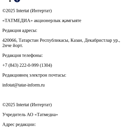
©2025 Intertat (Интертат)
«ТАТМЕДИА» акционерлык җәмгыяте
Редакция адресы:
420066, Татарстан Республикасы, Казан, Декабристлар ур.,
2нче йорт.
Редакция телефоны:
+7 (843) 222-0-999 (1304)
Редакциянең электрон почтасы:
infotat@tatar-inform.ru
©2025 Intertat (Интертат)
Учредитель АО «Татмедиа»
Адрес редакции: