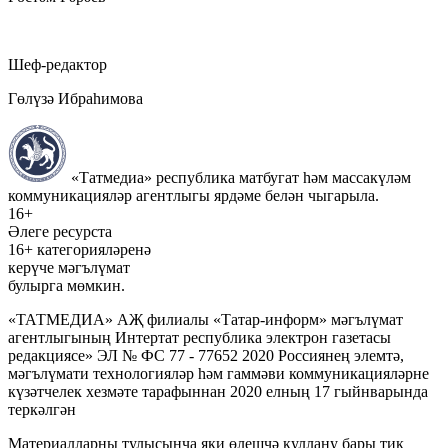
Шеф-редактор
Гөлүзә Ибраһимова
«Татмедиа» республика матбугат һәм массакүләм
коммуникацияләр агентлыгы ярдәме белән чыгарыла.
16+
Әлеге ресурста
16+ категорияләренә
керүче мәгълүмат
булырга мөмкин.
«ТАТМЕДИА» АҖ филиалы «Татар-информ» мәгълүмат
агентлыгының Интертат республика электрон газетасы
редакциясе» ЭЛ № ФС 77 - 77652 2020 Россиянең элемтә,
мәгълүмати технологияләр һәм гаммәви коммуникацияләрне
күзәтчелек хезмәте тарафыннан 2020 елның 17 гыйнварында
теркәлгән
Материалларны тулысынча яки өлешчә куллану бары тик