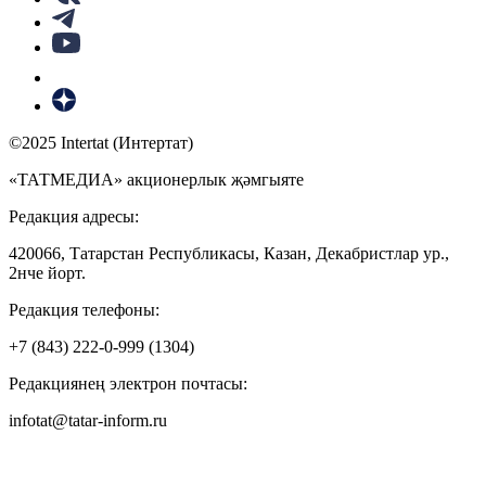
©2025 Intertat (Интертат)
«ТАТМЕДИА» акционерлык җәмгыяте
Редакция адресы:
420066, Татарстан Республикасы, Казан, Декабристлар ур.,
2нче йорт.
Редакция телефоны:
+7 (843) 222-0-999 (1304)
Редакциянең электрон почтасы:
infotat@tatar-inform.ru