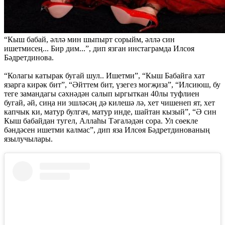
“Кыш бабай, әллә мин шыпырт сорыйм, әллә син
ишетмисең... Бир дим...”, дип язган инстаграмда Илсөя
Бәдретдинова.
“Колагы катырак бугай шул.. Ишетми”, “Кыш Бабайга хат
язарга кирәк бит”, “Әйттем бит, үзегез могҗиза”, “Илсиюш, бу
теге замандагы сәхнәдән салып ыргыткан 40лы туфлиен
бугай, әй, сиңа ни эшләсәң дә килешә лә, хет чишенеп ят, хет
капчык ки, матур булгач, матур инде, шайтан кызый”, “Ә син
Кыш бабайдан тугел, Аллаһы Тәгаләдән сора. Ул сөекле
бәндәсен ишетми калмас”, дип яза Илсөя Бәдретдинованың
язылучылары.