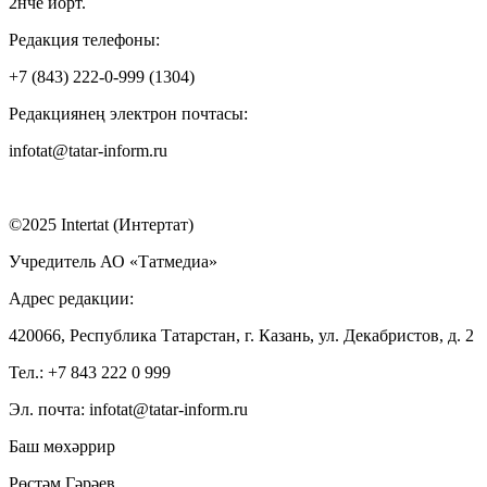
2нче йорт.
Редакция телефоны:
+7 (843) 222-0-999 (1304)
Редакциянең электрон почтасы:
infotat@tatar-inform.ru
©2025 Intertat (Интертат)
Учредитель АО «Татмедиа»
Адрес редакции:
420066, Республика Татарстан, г. Казань, ул. Декабристов, д. 2
Тел.: +7 843 222 0 999
Эл. почта: infotat@tatar-inform.ru
Баш мөхәррир
Рөстәм Гәрәев