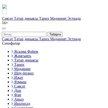
Сәясәт
Татар дөньясы
Тарих
Мәдәният
Эстрада
16+
Табарга
Сәясәт
Татар дөньясы
Тарих
Мәдәният
Эстрада
Сәхифәләр
Ясалма Фәһем
Җәмгыять
Татар дөньясы
Тарих
Мәдәният
Шоу-бизнес
Иҗат
Язмыш
Сәясәт
Дин
Фән
Авыл
Икътисад
Сәламәтлек