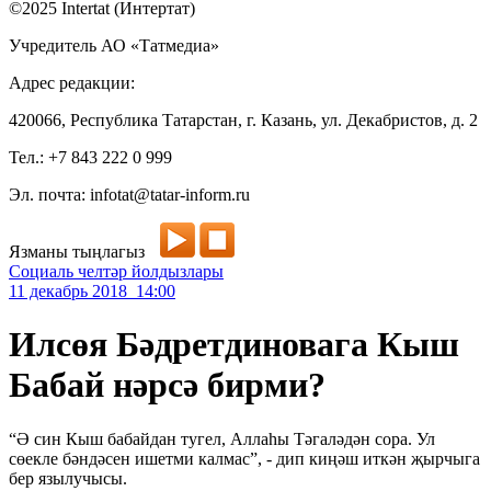
©2025 Intertat (Интертат)
Учредитель АО «Татмедиа»
Адрес редакции:
420066, Республика Татарстан, г. Казань, ул. Декабристов, д. 2
Тел.: +7 843 222 0 999
Эл. почта: infotat@tatar-inform.ru
Язманы тыңлагыз
Социаль челтәр йолдызлары
11 декабрь 2018 14:00
Илсөя Бәдретдиновага Кыш
Бабай нәрсә бирми?
“Ә син Кыш бабайдан тугел, Аллаһы Тәгаләдән сора. Ул
сөекле бәндәсен ишетми калмас”, - дип киңәш иткән җырчыга
бер язылучысы.