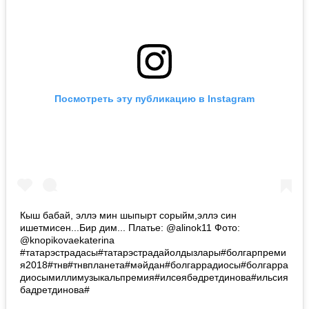
Посмотреть эту публикацию в Instagram
Кыш бабай, эллэ мин шыпырт сорыйм,эллэ син
ишетмисен...Бир дим... Платье: @alinok11 Фото:
@knopikovaekaterina
#татарэстрадасы#татарэстрадайолдызлары#болгарпреми
я2018#тнв#тнвпланета#мәйдан#болгаррадиосы#болгарра
диосымиллимузыкальпремия#илсөябәдретдинова#ильсия
бадретдинова#