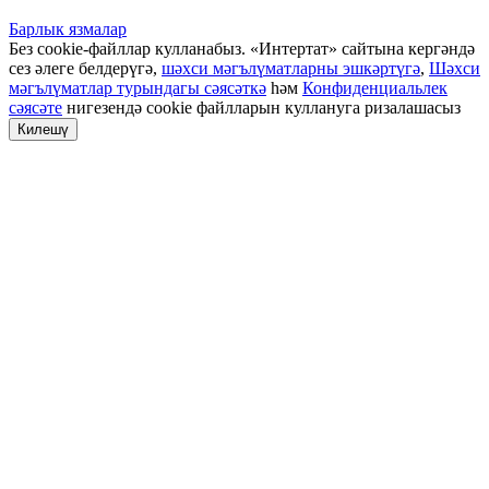
Барлык язмалар
Без cookie-файллар кулланабыз. «Интертат» сайтына кергәндә
сез әлеге белдерүгә,
шәхси мәгълүматларны эшкәртүгә
,
Шәхси
мәгълүматлар турындагы сәясәткә
һәм
Конфиденциальлек
сәясәте
нигезендә cookie файлларын куллануга ризалашасыз
Килешү