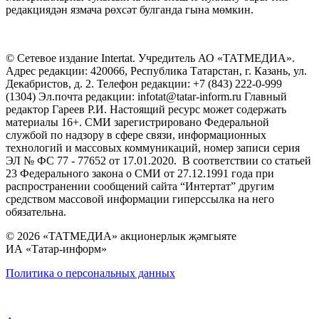
редакциядән язмача рөхсәт булганда гына мөмкин.
© Сетевое издание Intertat. Учредитель АО «ТАТМЕДИА».
Адрес редакции: 420066, Республика Татарстан, г. Казань, ул.
Декабристов, д. 2. Телефон редакции: +7 (843) 222-0-999
(1304) Эл.почта редакции: infotat@tatar-inform.ru Главный
редактор Гареев Р.И. Настоящий ресурс может содержать
материалы 16+. СМИ зарегистрировано Федеральной
службой по надзору в сфере связи, информационных
технологий и массовых коммуникаций, номер записи серия
ЭЛ № ФС 77 - 77652 от 17.01.2020. В соответствии со статьей
23 Федерального закона о СМИ от 27.12.1991 года при
распространении сообщений сайта “Интертат” другим
средством массовой информации гиперссылка на него
обязательна.
© 2026 «ТАТМЕДИА» акционерлык җәмгыяте
ИА «Татар-информ»
Политика о персональных данных