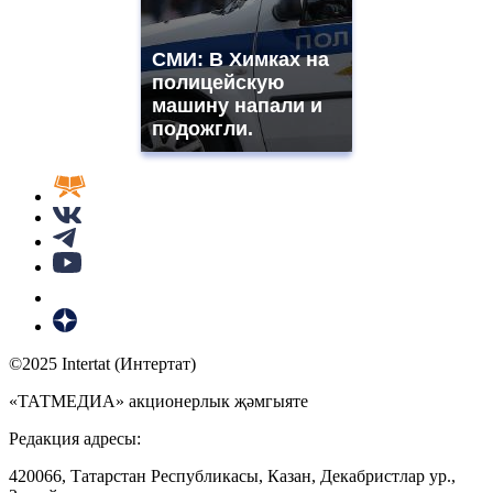
СМИ: В Химках на
полицейскую
машину напали и
подожгли.
©2025 Intertat (Интертат)
«ТАТМЕДИА» акционерлык җәмгыяте
Редакция адресы:
420066, Татарстан Республикасы, Казан, Декабристлар ур.,