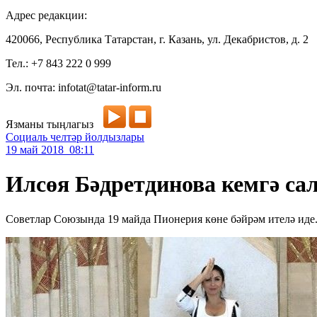
Адрес редакции:
420066, Республика Татарстан, г. Казань, ул. Декабристов, д. 2
Тел.: +7 843 222 0 999
Эл. почта: infotat@tatar-inform.ru
Язманы тыңлагыз
Социаль челтәр йолдызлары
19 май 2018 08:11
Илсөя Бәдретдинова кемгә са
Советлар Союзында 19 майда Пионерия көне бәйрәм ителә иде