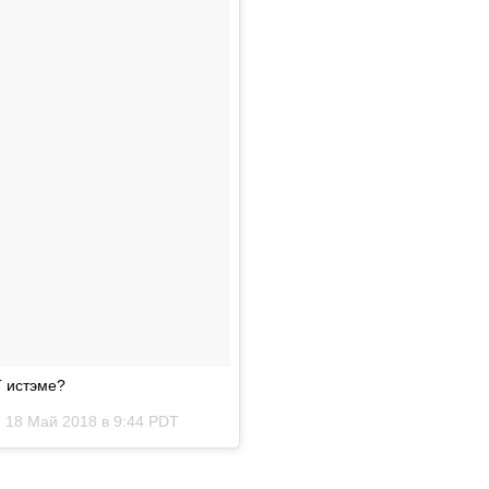
Т истэме?
)
18 Май 2018 в 9:44 PDT