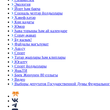
Экология
Йорт һәм бакча
Социаль челтәр йолдызлары
Хәвеф-хәтәр
Көн кадагы
Юмор
Һава торышы һәм ай календаре
Сорау-җавап
Бу кызык!
Файдалы мәгълүмат
Аш-су
Спорт
Татар җырлары һәм клиплары
Югалту
Спорт йолдызлары
ЯшьТИ
Бөек Җиңүнең 80 еллыгы
Видео
Выборы депутатов Государственной Думы Федерального