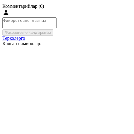
Комментарийлар (0)
Фикерегезне калдырыгыз
Теркәлергә
Калган символлар: