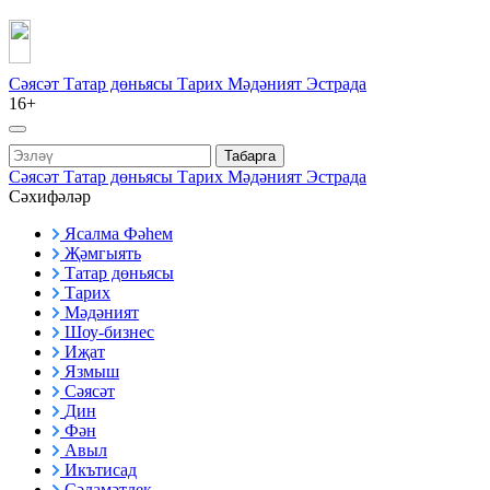
Сәясәт
Татар дөньясы
Тарих
Мәдәният
Эстрада
16+
Табарга
Сәясәт
Татар дөньясы
Тарих
Мәдәният
Эстрада
Сәхифәләр
Ясалма Фәһем
Җәмгыять
Татар дөньясы
Тарих
Мәдәният
Шоу-бизнес
Иҗат
Язмыш
Сәясәт
Дин
Фән
Авыл
Икътисад
Сәламәтлек