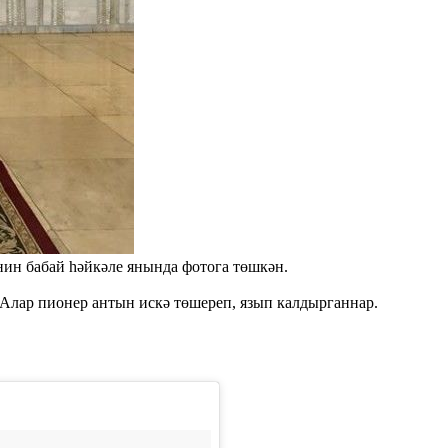
нин бабай һәйкәле янында фотога төшкән.
Алар пионер антын искә төшереп, язып калдырганнар.