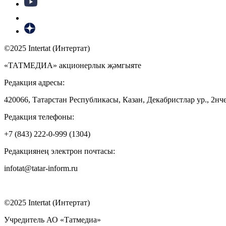
©2025 Intertat (Интертат)
«ТАТМЕДИА» акционерлык җәмгыяте
Редакция адресы:
420066, Татарстан Республикасы, Казан, Декабристлар ур., 2нче
Редакция телефоны:
+7 (843) 222-0-999 (1304)
Редакциянең электрон почтасы:
infotat@tatar-inform.ru
©2025 Intertat (Интертат)
Учредитель АО «Татмедиа»