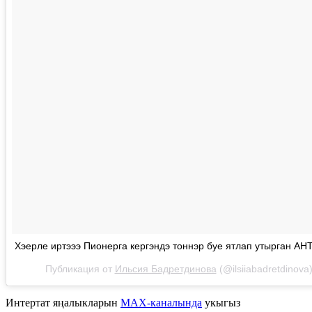
Хэерле иртэээ Пионерга кергэндэ тоннэр буе ятлап утырган АН
Публикация от
Ильсия Бадретдинова
(@ilsiiabadretdinova
Интертат яңалыкларын
MAX-каналында
укыгыз