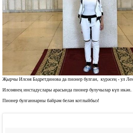
Җырчы Илсөя Бәдретдинова да пионер булган, күрәсең - ул Ле
Илсөянең инстадуслары арасында пионер булучылар күп икән. 
Пионер булганнарны бәйрәм белән котлыйбыз!