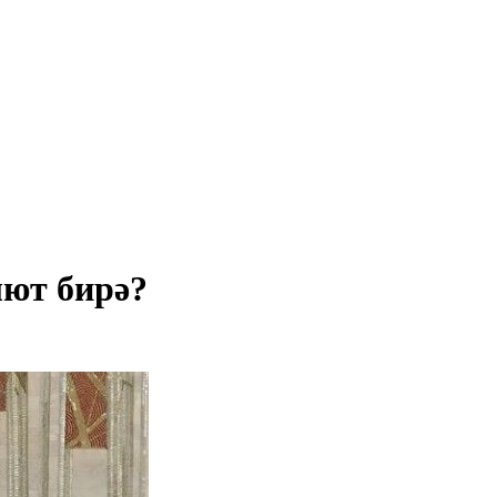
лют бирә?
.