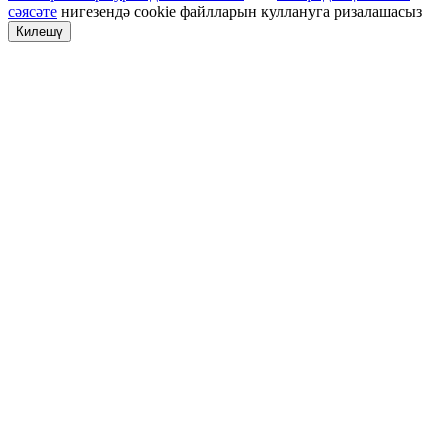
сәясәте
нигезендә cookie файлларын куллануга ризалашасыз
Килешү