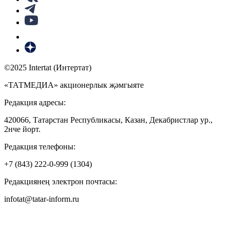
©2025 Intertat (Интертат)
«ТАТМЕДИА» акционерлык җәмгыяте
Редакция адресы:
420066, Татарстан Республикасы, Казан, Декабристлар ур.,
2нче йорт.
Редакция телефоны:
+7 (843) 222-0-999 (1304)
Редакциянең электрон почтасы:
infotat@tatar-inform.ru