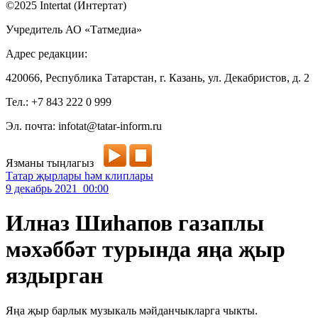
©2025 Intertat (Интертат)
Учредитель АО «Татмедиа»
Адрес редакции:
420066, Республика Татарстан, г. Казань, ул. Декабристов, д. 2
Тел.: +7 843 222 0 999
Эл. почта: infotat@tatar-inform.ru
Язманы тыңлагыз
Татар җырлары һәм клиплары
9 декабрь 2021 00:00
Илназ Шиһапов газаплы
мәхәббәт турында яңа җыр
яздырган
Яңа җыр барлык музыкаль мәйданчыкларга чыкты.