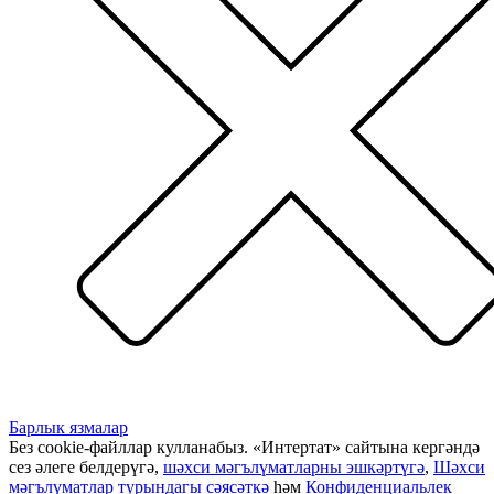
Барлык язмалар
Без cookie-файллар кулланабыз. «Интертат» сайтына кергәндә
сез әлеге белдерүгә,
шәхси мәгълүматларны эшкәртүгә
,
Шәхси
мәгълүматлар турындагы сәясәткә
һәм
Конфиденциальлек