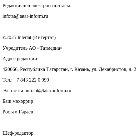
Редакциянең электрон почтасы:
infotat@tatar-inform.ru
©2025 Intertat (Интертат)
Учредитель АО «Татмедиа»
Адрес редакции:
420066, Республика Татарстан, г. Казань, ул. Декабристов, д. 2
Тел.: +7 843 222 0 999
Эл. почта: infotat@tatar-inform.ru
Баш мөхәррир
Рөстәм Гәрәев
Шеф-редактор