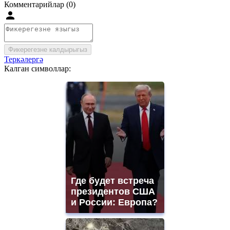
Комментарийлар (0)
Фикерегезне калдырыгыз
Теркәлергә
Калган символлар:
Где будет встреча
президентов США
и России: Европа?