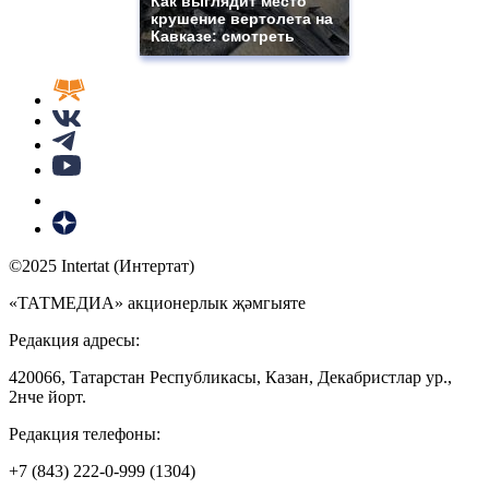
Как выглядит место
крушение вертолета на
Кавказе: смотреть
©2025 Intertat (Интертат)
«ТАТМЕДИА» акционерлык җәмгыяте
Редакция адресы:
420066, Татарстан Республикасы, Казан, Декабристлар ур.,
2нче йорт.
Редакция телефоны:
+7 (843) 222-0-999 (1304)