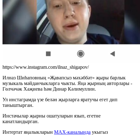
https://www.instagram.com/ilnaz_shigapov/
Илназ Шиһаповның «Җавапсыз мәхәббәт» җыры барлык
музыкаль мәйданчыкларга чыкты. Яңа җырның авторлары -
Гөлчәчәк Хаҗиева һәм Динар Кәлимуллин.
Ул инстаграмда үзе белән җырларга яратучы егет дип
таныштырган.
Инстачылар җырны ошатуларын язып, егетне
канатландырган.
Интертат яңалыкларын
MAX-каналында
укыгыз