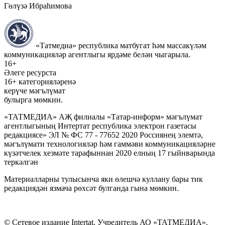
Гөлүзә Ибраһимова
«Татмедиа» республика матбугат һәм массакүләм
коммуникацияләр агентлыгы ярдәме белән чыгарыла.
16+
Әлеге ресурста
16+ категорияләренә
керүче мәгълүмат
булырга мөмкин.
«ТАТМЕДИА» АҖ филиалы «Татар-информ» мәгълүмат
агентлыгының Интертат республика электрон газетасы
редакциясе» ЭЛ № ФС 77 - 77652 2020 Россиянең элемтә,
мәгълүмати технологияләр һәм гаммәви коммуникацияләрне
күзәтчелек хезмәте тарафыннан 2020 елның 17 гыйнварында
теркәлгән
Материалларны тулысынча яки өлешчә куллану бары тик
редакциядән язмача рөхсәт булганда гына мөмкин.
© Сетевое издание Intertat. Учредитель АО «ТАТМЕДИА».