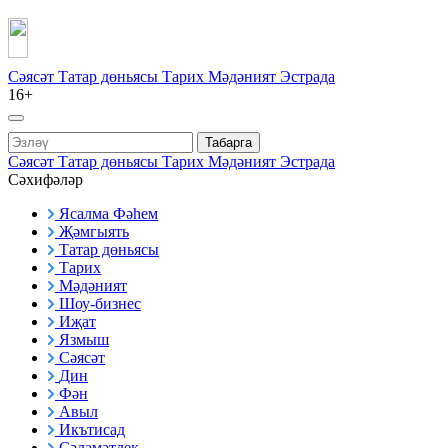
Сәясәт
Татар дөньясы
Тарих
Мәдәният
Эстрада
16+
Табарга
Сәясәт
Татар дөньясы
Тарих
Мәдәният
Эстрада
Сәхифәләр
Ясалма Фәһем
Җәмгыять
Татар дөньясы
Тарих
Мәдәният
Шоу-бизнес
Иҗат
Язмыш
Сәясәт
Дин
Фән
Авыл
Икътисад
Сәламәтлек