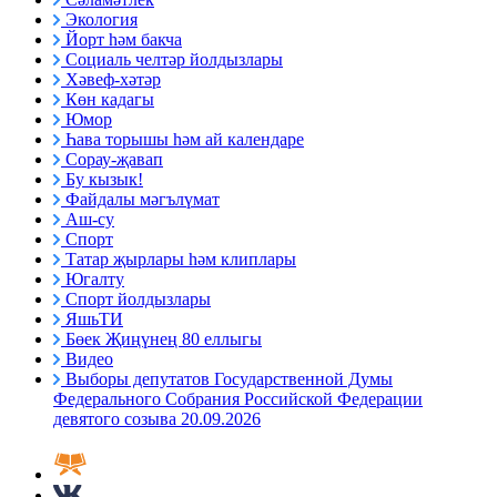
Экология
Йорт һәм бакча
Социаль челтәр йолдызлары
Хәвеф-хәтәр
Көн кадагы
Юмор
Һава торышы һәм ай календаре
Сорау-җавап
Бу кызык!
Файдалы мәгълүмат
Аш-су
Спорт
Татар җырлары һәм клиплары
Югалту
Спорт йолдызлары
ЯшьТИ
Бөек Җиңүнең 80 еллыгы
Видео
Выборы депутатов Государственной Думы
Федерального Собрания Российской Федерации
девятого созыва 20.09.2026