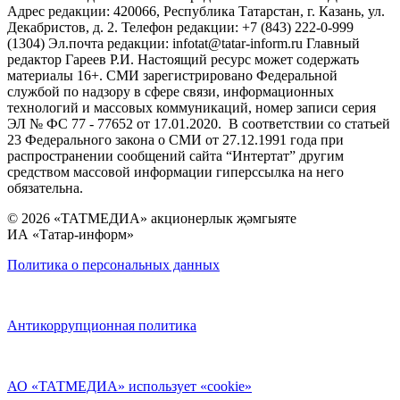
Адрес редакции: 420066, Республика Татарстан, г. Казань, ул.
Декабристов, д. 2. Телефон редакции: +7 (843) 222-0-999
(1304) Эл.почта редакции: infotat@tatar-inform.ru Главный
редактор Гареев Р.И. Настоящий ресурс может содержать
материалы 16+. СМИ зарегистрировано Федеральной
службой по надзору в сфере связи, информационных
технологий и массовых коммуникаций, номер записи серия
ЭЛ № ФС 77 - 77652 от 17.01.2020. В соответствии со статьей
23 Федерального закона о СМИ от 27.12.1991 года при
распространении сообщений сайта “Интертат” другим
средством массовой информации гиперссылка на него
обязательна.
© 2026 «ТАТМЕДИА» акционерлык җәмгыяте
ИА «Татар-информ»
Политика о персональных данных
Антикоррупционная политика
АО «ТАТМЕДИА» использует «cookie»