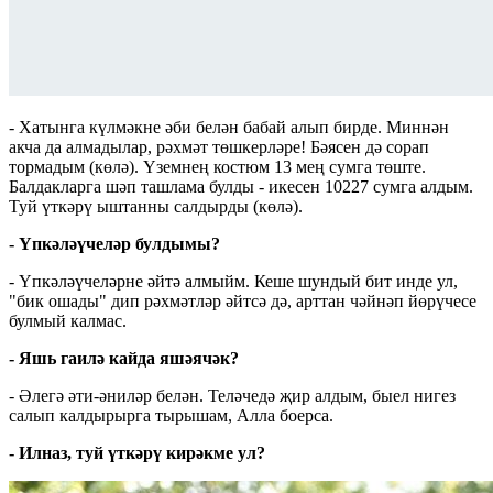
- Хатынга күлмәкне әби белән бабай алып бирде. Миннән
акча да алмадылар, рәхмәт төшкерләре! Бәясен дә сорап
тормадым (көлә). Үземнең костюм 13 мең сумга төште.
Балдакларга шәп ташлама булды - икесен 10227 сумга алдым.
Туй үткәрү ыштанны салдырды (көлә).
- Үпкәләүчеләр булдымы?
- Үпкәләүчеләрне әйтә алмыйм. Кеше шундый бит инде ул,
"бик ошады" дип рәхмәтләр әйтсә дә, арттан чәйнәп йөрүчесе
булмый калмас.
- Яшь гаилә кайда яшәячәк?
- Әлегә әти-әниләр белән. Теләчедә җир алдым, быел нигез
салып калдырырга тырышам, Алла боерса.
- Илназ, туй үткәрү кирәкме ул?