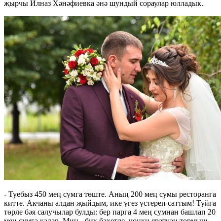
җырчы Илназ Хәнәфиевка әнә шундый сораулар юлладык.
- Туебыз 450 мең сумга төште. Аның 200 мең сумы ресторанга
китте. Акчаны алдан җыйдым, ике үгез үстереп саттым! Туйга
төрле бәя салучылар булды: бер парга 4 мең сумнан башлап 20
мең сумга кадәр. Мин - бик бәхетле, чөнки яраткан тормыш