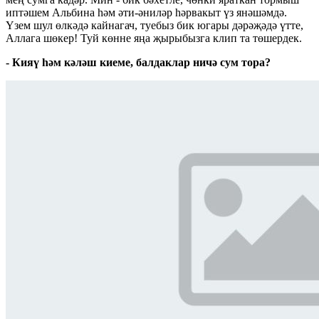
иптәшем Альбина һәм әти-әниләр һәрвакыт үз янәшәмдә.
Үзем шул өлкәдә кайнагач, туебыз бик югары дәрәҗәдә үтте,
Аллага шөкер! Туй көнне яңа җырыбызга клип та төшердек.
- Кияү һәм кәләш киеме, балдаклар ничә сум тора?