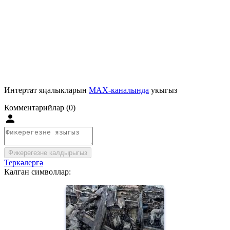
Интертат яңалыкларын
MAX-каналында
укыгыз
Комментарийлар (0)
Фикерегезне калдырыгыз
Теркәлергә
Калган символлар: