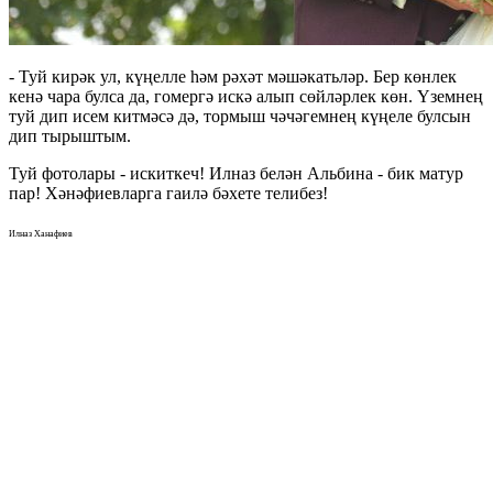
- Туй кирәк ул, күңелле һәм рәхәт мәшәкатьләр. Бер көнлек
кенә чара булса да, гомергә искә алып сөйләрлек көн. Үземнең
туй дип исем китмәсә дә, тормыш чәчәгемнең күңеле булсын
дип тырыштым.
Туй фотолары - искиткеч! Илназ белән Альбина - бик матур
пар! Хәнәфиевларга гаилә бәхете телибез!
Илназ Ханафиев