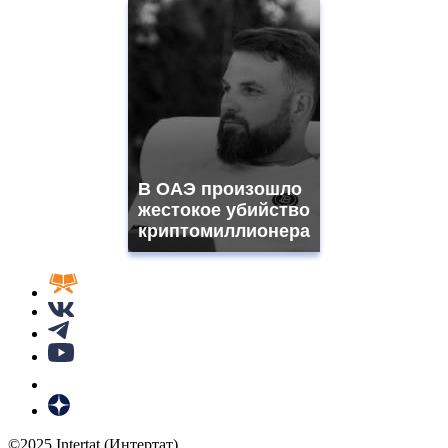
В ОАЭ произошло
жестокое убийство
криптомиллионера
©2025 Intertat (Интертат)