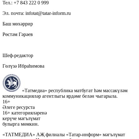
Тел.: +7 843 222 0 999
Эл. почта: infotat@tatar-inform.ru
Баш мөхәррир
Рөстәм Гәрәев
Шеф-редактор
Гөлүзә Ибраһимова
«Татмедиа» республика матбугат һәм массакүләм
коммуникацияләр агентлыгы ярдәме белән чыгарыла.
16+
Әлеге ресурста
16+ категорияләренә
керүче мәгълүмат
булырга мөмкин.
«ТАТМЕДИА» АҖ филиалы «Татар-информ» мәгълүмат