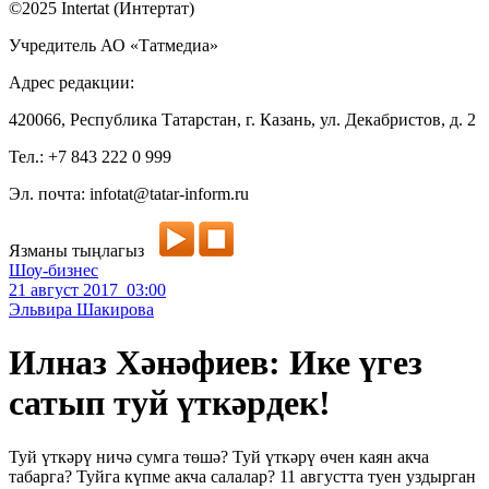
©2025 Intertat (Интертат)
Учредитель АО «Татмедиа»
Адрес редакции:
420066, Республика Татарстан, г. Казань, ул. Декабристов, д. 2
Тел.: +7 843 222 0 999
Эл. почта: infotat@tatar-inform.ru
Язманы тыңлагыз
Шоу-бизнес
21 август 2017 03:00
Эльвира Шакирова
Илназ Хәнәфиев: Ике үгез
сатып туй үткәрдек!
Туй үткәрү ничә сумга төшә? Туй үткәрү өчен каян акча
табарга? Туйга күпме акча салалар? 11 августта туен уздырган