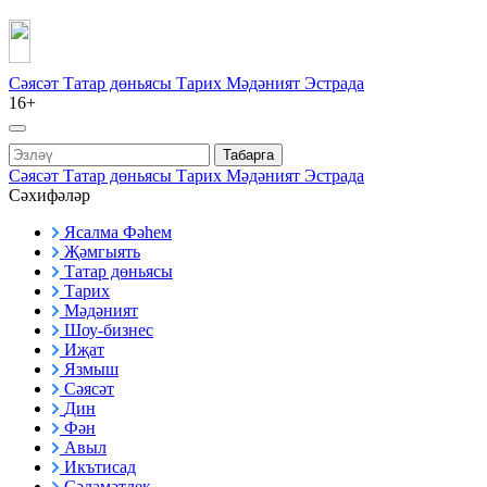
Сәясәт
Татар дөньясы
Тарих
Мәдәният
Эстрада
16+
Табарга
Сәясәт
Татар дөньясы
Тарих
Мәдәният
Эстрада
Сәхифәләр
Ясалма Фәһем
Җәмгыять
Татар дөньясы
Тарих
Мәдәният
Шоу-бизнес
Иҗат
Язмыш
Сәясәт
Дин
Фән
Авыл
Икътисад
Сәламәтлек