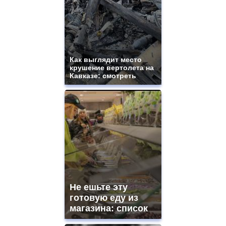
Как выглядит место
крушение вертолета на
Кавказе: смотреть
Не ешьте эту
готовую еду из
магазина: список