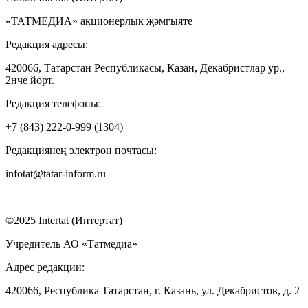
«ТАТМЕДИА» акционерлык җәмгыяте
Редакция адресы:
420066, Татарстан Республикасы, Казан, Декабристлар ур.,
2нче йорт.
Редакция телефоны:
+7 (843) 222-0-999 (1304)
Редакциянең электрон почтасы:
infotat@tatar-inform.ru
©2025 Intertat (Интертат)
Учредитель АО «Татмедиа»
Адрес редакции:
420066, Республика Татарстан, г. Казань, ул. Декабристов, д. 2