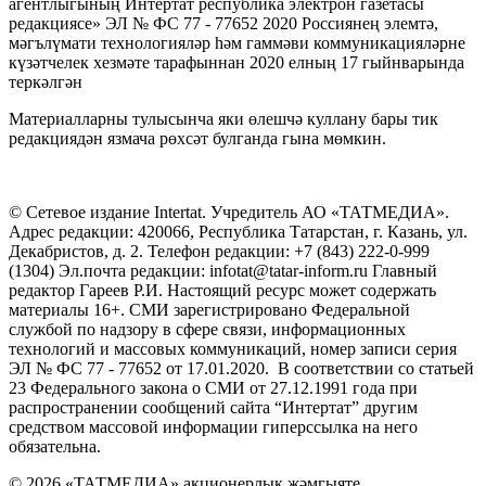
агентлыгының Интертат республика электрон газетасы
редакциясе» ЭЛ № ФС 77 - 77652 2020 Россиянең элемтә,
мәгълүмати технологияләр һәм гаммәви коммуникацияләрне
күзәтчелек хезмәте тарафыннан 2020 елның 17 гыйнварында
теркәлгән
Материалларны тулысынча яки өлешчә куллану бары тик
редакциядән язмача рөхсәт булганда гына мөмкин.
© Сетевое издание Intertat. Учредитель АО «ТАТМЕДИА».
Адрес редакции: 420066, Республика Татарстан, г. Казань, ул.
Декабристов, д. 2. Телефон редакции: +7 (843) 222-0-999
(1304) Эл.почта редакции: infotat@tatar-inform.ru Главный
редактор Гареев Р.И. Настоящий ресурс может содержать
материалы 16+. СМИ зарегистрировано Федеральной
службой по надзору в сфере связи, информационных
технологий и массовых коммуникаций, номер записи серия
ЭЛ № ФС 77 - 77652 от 17.01.2020. В соответствии со статьей
23 Федерального закона о СМИ от 27.12.1991 года при
распространении сообщений сайта “Интертат” другим
средством массовой информации гиперссылка на него
обязательна.
© 2026 «ТАТМЕДИА» акционерлык җәмгыяте