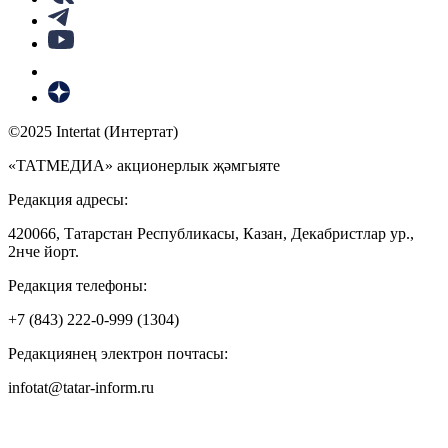
©2025 Intertat (Интертат)
«ТАТМЕДИА» акционерлык җәмгыяте
Редакция адресы:
420066, Татарстан Республикасы, Казан, Декабристлар ур.,
2нче йорт.
Редакция телефоны:
+7 (843) 222-0-999 (1304)
Редакциянең электрон почтасы:
infotat@tatar-inform.ru