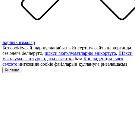
Барлык язмалар
Без cookie-файллар кулланабыз. «Интертат» сайтына кергәндә
сез әлеге белдерүгә,
шәхси мәгълүматларны эшкәртүгә
,
Шәхси
мәгълүматлар турындагы сәясәткә
һәм
Конфиденциальлек
сәясәте
нигезендә cookie файлларын куллануга ризалашасыз
Килешү