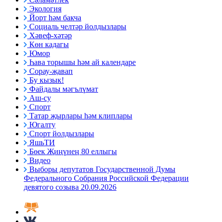
Экология
Йорт һәм бакча
Социаль челтәр йолдызлары
Хәвеф-хәтәр
Көн кадагы
Юмор
Һава торышы һәм ай календаре
Сорау-җавап
Бу кызык!
Файдалы мәгълүмат
Аш-су
Спорт
Татар җырлары һәм клиплары
Югалту
Спорт йолдызлары
ЯшьТИ
Бөек Җиңүнең 80 еллыгы
Видео
Выборы депутатов Государственной Думы
Федерального Собрания Российской Федерации
девятого созыва 20.09.2026